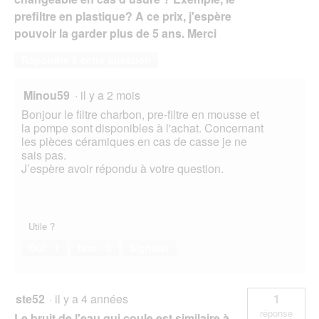
prefiltre en plastique? A ce prix, j'espère
pouvoir la garder plus de 5 ans. Merci
Répondre à cette question
Minou59
·
il y a 2 mois
Bonjour le filtre charbon, pre-filtre en mousse et
la pompe sont disponibles à l'achat. Concernant
les pièces céramiques en cas de casse je ne
sais pas.
J’espère avoir répondu à votre question.
Utile ?
Oui ·
1
Non ·
0
Signaler
ste52
·
il y a 4 années
1
réponse
Le bruit de l'eau qui coule est similaire à