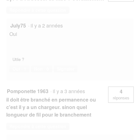
Répondre à cette question
July75
·
il y a 2 années
Oui
Utile ?
Oui ·
1
Non ·
0
Signaler
Pomponette 1963
·
il y a 3 années
4
réponses
il doit être branché en permanence ou
c'est il y a un chargeur. sinon quel
longueur de fil pour le branchement
Répondre à cette question