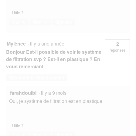
Utile ?
Oui ·
0
Non ·
0
Signaler
Mylènee
·
il y a une année
2
réponses
Bonjour Est-il possible de voir le système
de filtration svp ? Est-il en plastique ? En
vous remerciant
Répondre à cette question
farahdouibi
·
il y a 9 mois
Oui, je système de filtration est en plastique.
Utile ?
Oui ·
0
Non ·
0
Signaler