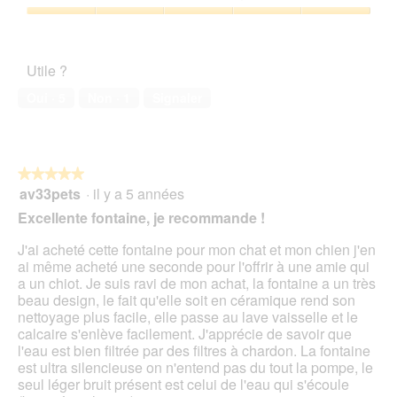
b
5
5
l
h
a
o
sur
'
Satisfaction
o
c
î
5
o
de
t
t
t
u
l’animal
o
i
e
Utile ?
v
de
3
o
d
e
compagnie,
.
n
Oui ·
5
Non ·
1
Signaler
e
r
5
e
d
t
sur
n
i
u
5
t
a
r
r
l
e
★★★★★
★★★★★
a
o
d
av33pets
·
il y a 5 années
î
5
g
'
n
sur
Excellente fontaine, je recommande !
u
u
e
5
e
n
r
étoiles.
J'ai acheté cette fontaine pour mon chat et mon chien j'en
.
e
a
ai même acheté une seconde pour l'offrir à une amie qui
b
l
a un chiot. Je suis ravi de mon achat, la fontaine a un très
o
'
beau design, le fait qu'elle soit en céramique rend son
î
o
nettoyage plus facile, elle passe au lave vaisselle et le
t
u
calcaire s'enlève facilement. J'apprécie de savoir que
e
v
l'eau est bien filtrée par des filtres à chardon. La fontaine
d
e
est ultra silencieuse on n'entend pas du tout la pompe, le
e
r
seul léger bruit présent est celui de l'eau qui s'écoule
d
t