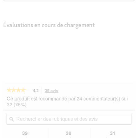
Évaluations en cours de chargement
★★★★★
★★★★★
4.2
39 avis
Cette
action
4.2
Ce produit est recommandé par 24 commentateur(s) sur
sur
vous
32 (75%)
5
redirigera
étoiles.
vers
Rechercher
Rec
Lire
les
des
ϙ
de
les
avis.
rubriques
rub
avis
sur
et
et
39
30
31
PetSafe
des
de