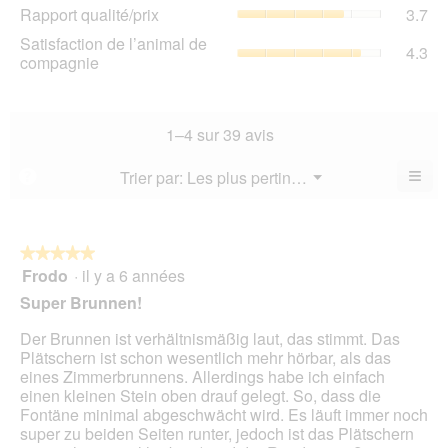
de
Rap
Rapport qualité/prix
3.7
pro
la
qua
La
Sat
Satisfaction de l’animal de
not
La
4.3
val
de
compagnie
mo
val
de
l’a
est
de
la
de
4.2
la
not
co
sur
not
mo
La
1–4 sur 39 avis
5.
mo
est
val
est
4.2
de
≡
Menu
Trier par:
Les plus pertinents
?
3.7
▼
sur
la
Cliq
sur
5.
not
sur
5.
le
mo
bou
est
suiv
★★★★★
★★★★★
4.3
pour
Frodo
·
il y a 6 années
5
mett
sur
sur
à
Super Brunnen!
5.
jour
5
le
étoiles.
Der Brunnen ist verhältnismäßig laut, das stimmt. Das
cont
ci-
Plätschern ist schon wesentlich mehr hörbar, als das
des
eines Zimmerbrunnens. Allerdings habe ich einfach
einen kleinen Stein oben drauf gelegt. So, dass die
Fontäne minimal abgeschwächt wird. Es läuft immer noch
super zu beiden Seiten runter, jedoch ist das Plätschern