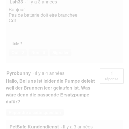
Lsh33
·
il y a 3 années
Bonjour
Pas de batterie doit etre branchee
Cdt
Utile ?
Oui ·
2
Non ·
0
Signaler
Pyrobunny
·
il y a 4 années
1
réponse
Hallo, Bei uns ist leider die Pumpe defekt
weil der Brunnen leer gelaufen ist. Was
wäre denn die passende Ersatzpumpe
dafür?
Répondre à cette question
PetSafe Kundendienst
·
il y a 3 années