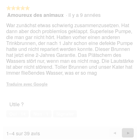
.
★★★★★
★★★★★
Amoureux des animaux
·
il y a 9 années
5
sur
War zunächst etwas schwierig zusammenzusetzen. Hat
5
dann aber doch problemlos geklappt. Superleise Pumpe,
étoiles.
die man gar nicht hört. Hatten vorher einen anderen
Trinkbrunnen, der nach 1 Jahr schon eine defekte Pumpe
hatte und nicht repariert werden konnte. Dieser Brunnen
hat jetzt eine 2-Jahres Garantie. Das Plätschern des
Wassers stört nur, wenn man es nicht mag. Die Lautstärke
ist aber nicht störend. Toller Brunnen und unser Kater hat
immer fließendes Wasser, was er so mag
Traduire avec Google
Utile ?
Oui ·
14
Non ·
1
Signaler
1–4 sur 39 avis
Précédent
◄
Suiva
►
Reviews
Revie