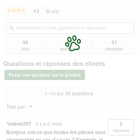
★★★★★
★★★★★
4.2
39 avis
Cette
action
4.2
sur
vous
Rechercher
Rec
5
redirigera
ici
ϙ
ici
étoiles.
vers
les
les
Lire
les
questions
que
39
30
31
les
avis.
et
et
avis
avis
questions
réponses
sur
réponses
rép
PetSafe
Questions et réponses des clients
Fontaine
en
céramique
Poser une question sur le produit
Drinkwell
Avalon,
2
1–10 sur 30 questions
litres
Menu
Trier par:
▼
Valérie207
·
il y a 2 mois
2
réponses
Bonjour, est-ce que toutes les pièces sont
changeable en cas d'usure ? Exemple, le