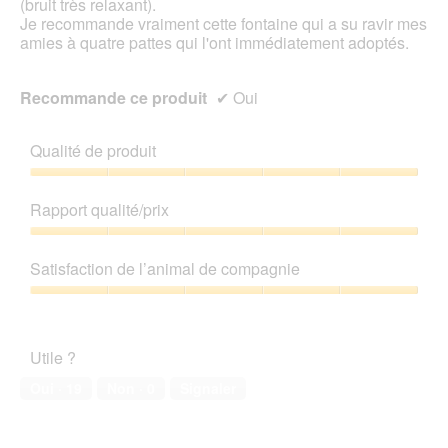
(bruit très relaxant).
i
u
Je recommande vraiment cette fontaine qui a su ravir mes
a
r
amies à quatre pattes qui l'ont immédiatement adoptés.
l
e
o
d
g
'
Recommande ce produit
✔
Oui
u
u
e
n
.
Qualité de produit
e
b
Qualité
o
de
î
Rapport qualité/prix
produit,
t
5
Rapport
e
sur
qualité/prix,
d
Satisfaction de l’animal de compagnie
5
5
e
sur
d
Satisfaction
5
i
de
a
l’animal
Utile ?
l
de
o
compagnie,
Oui ·
19
Non ·
0
Signaler
g
5
u
sur
e
5