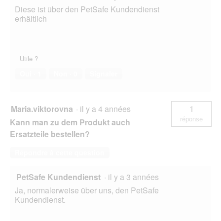
Diese ist über den PetSafe Kundendienst
erhältlich
Utile ?
Oui ·
1
Non ·
0
Signaler
Maria.viktorovna
·
il y a 4 années
1
réponse
Kann man zu dem Produkt auch
Ersatzteile bestellen?
Répondre à cette question
PetSafe Kundendienst
·
il y a 3 années
Ja, normalerweise über uns, den PetSafe
Kundendienst.