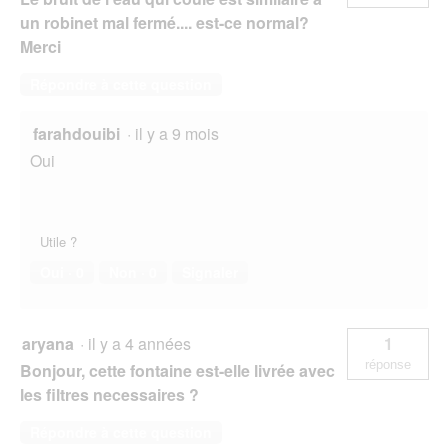
un robinet mal fermé.... est-ce normal?
Merci
Répondre à cette question
farahdouibi
·
il y a 9 mois
Oui
Utile ?
Oui ·
0
Non ·
0
Signaler
aryana
·
il y a 4 années
1
réponse
Bonjour, cette fontaine est-elle livrée avec
les filtres necessaires ?
Répondre à cette question