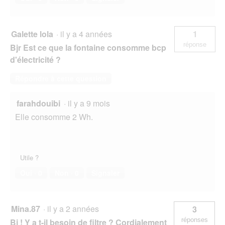
Galette lola
·
il y a 4 années
1
réponse
Bjr Est ce que la fontaine consomme bcp
d'électricité ?
Répondre à cette question
farahdouibi
·
il y a 9 mois
Elle consomme 2 Wh.
Utile ?
Oui ·
0
Non ·
0
Signaler
Mina.87
·
il y a 2 années
3
réponses
Bj ! Y a t-il besoin de filtre ? Cordialement