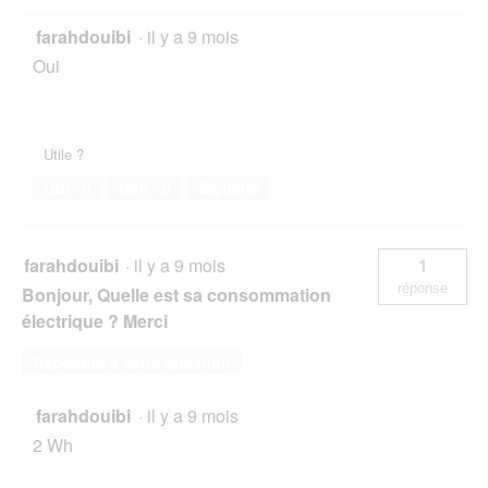
farahdouibi
·
il y a 9 mois
Oui
Utile ?
Oui ·
0
Non ·
0
Signaler
farahdouibi
·
il y a 9 mois
1
réponse
Bonjour, Quelle est sa consommation
électrique ? Merci
Répondre à cette question
farahdouibi
·
il y a 9 mois
2 Wh