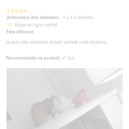
5
t
r
★★★★★
★★★★★
a
Amoureux des animaux
·
il y a 3 années
î
5
n
sur
Achat en ligne vérifié
*
e
5
Très efficace
r
étoiles.
a
Je suis très satisfaite d'avoir acheté cette fontaine.
l
'
o
Recommande ce produit
✔
Oui
u
v
e
r
t
u
r
e
d
'
u
n
e