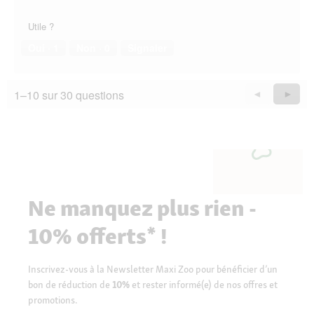
Utile ?
Oui ·
1
Non ·
0
Signaler
1–10 sur 30 questions
Précédent
◄
Suiva
►
Questions
Quest
Ne manquez plus rien -
10% offerts* !
Inscrivez-vous à la Newsletter Maxi Zoo pour bénéficier d’un
bon de réduction de
10%
et rester informé(e) de nos offres et
promotions.