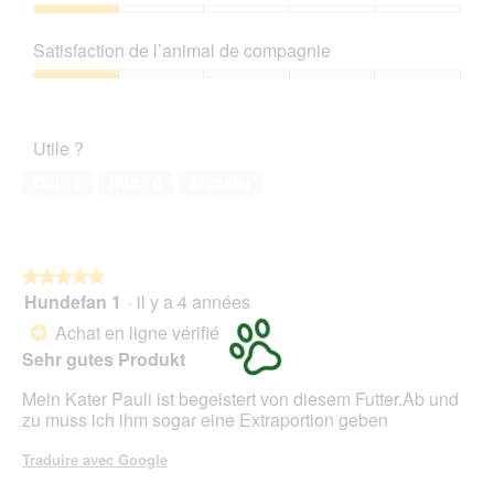
produit,
a
t
1
Rapport
r
t
sur
qualité/prix,
e
e
Satisfaction de l’animal de compagnie
5
1
g
a
sur
Satisfaction
e
c
5
de
l
t
l’animal
i
i
Utile ?
de
e
o
compagnie,
f
n
Oui ·
4
Non ·
6
Signaler
1
e
e
sur
r
n
5
t
t
r
★★★★★
★★★★★
a
Hundefan 1
·
il y a 4 années
î
5
n
sur
Achat en ligne vérifié
*
e
5
Sehr gutes Produkt
r
étoiles.
a
Mein Kater Pauli ist begeistert von diesem Futter.Ab und
l
zu muss ich ihm sogar eine Extraportion geben
'
o
Traduire avec Google
u
v