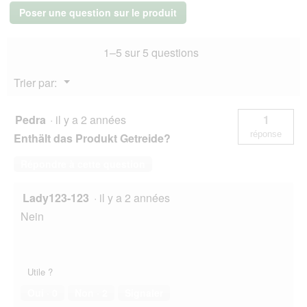
r
saumon
Poser une question sur le produit
16
t
x
u
100
r
1–5 sur 5 questions
g
e
Riche
d
en
Menu
Trier par:
saumon
'
▼
16x100
u
g
n
Pedra
·
il y a 2 années
1
e
réponse
Enthält das Produkt Getreide?
b
o
Répondre à cette question
î
t
e
Lady123-123
·
il y a 2 années
d
Nein
e
d
i
a
l
Utile ?
o
Oui ·
0
Non ·
2
Signaler
g