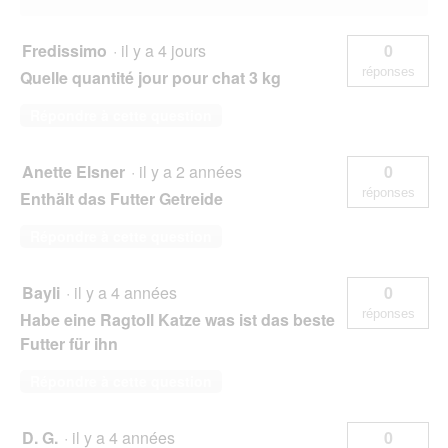
u
e
.
Fredissimo
·
il y a 4 jours
0
réponses
Quelle quantité jour pour chat 3 kg
Répondre à cette question
Anette Elsner
·
il y a 2 années
0
réponses
Enthält das Futter Getreide
Répondre à cette question
Bayli
·
il y a 4 années
0
réponses
Habe eine Ragtoll Katze was ist das beste
Futter für ihn
Répondre à cette question
D. G.
·
il y a 4 années
0