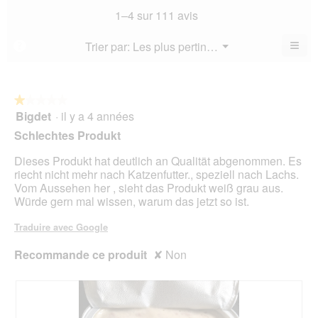
sur
not
mo
La
1–4 sur 111 avis
5.
mo
est
val
est
4.3
de
≡
Menu
Trier par:
Les plus pertinents
?
4.3
▼
sur
la
Cliq
sur
5.
not
sur
5.
le
mo
bou
est
suiv
★★★★★
★★★★★
4
pour
Bigdet
·
il y a 4 années
1
mett
sur
sur
à
Schlechtes Produkt
5.
jour
5
le
étoiles.
Dieses Produkt hat deutlich an Qualität abgenommen. Es
cont
ci-
riecht nicht mehr nach Katzenfutter., speziell nach Lachs.
des
Vom Aussehen her , sieht das Produkt weiß grau aus.
Würde gern mal wissen, warum das jetzt so ist.
Traduire avec Google
Recommande ce produit
✘
Non