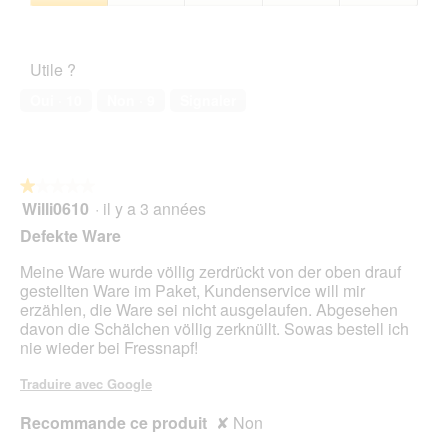
sur
Satisfaction
t
c
5
de
z
t
l’animal
e
i
Utile ?
de
n
o
compagnie,
f
n
Oui ·
10
Non ·
9
Signaler
1
u
e
sur
t
n
5
t
t
e
r
★★★★★
★★★★★
r
a
Willi0610
·
il y a 3 années
z
î
1
u
n
sur
Defekte Ware
t
e
5
u
r
étoiles.
Meine Ware wurde völlig zerdrückt von der oben drauf
n
a
gestellten Ware im Paket, Kundenservice will mir
l
erzählen, die Ware sei nicht ausgelaufen. Abgesehen
'
davon die Schälchen völlig zerknüllt. Sowas bestell ich
o
nie wieder bei Fressnapf!
u
v
Traduire avec Google
e
r
Recommande ce produit
✘
Non
t