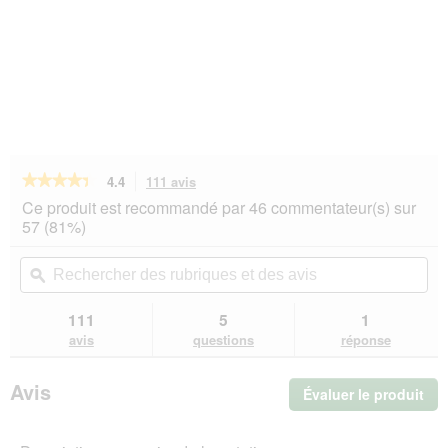
★★★★★
★★★★★
4.4
111 avis
Cette
action
4.4
Ce produit est recommandé par 46 commentateur(s) sur
sur
vous
57 (81%)
5
redirigera
étoiles.
vers
Rechercher
Rec
Lire
les
des
ϙ
de
les
avis.
rubriques
rub
avis
sur
et
et
111
5
1
PREMIERE
des
de
avis
questions
réponse
Adult
avis
avi
Gelee
saumon
Avis
Évaluer le produit
.
16
x
Cet
100
act
g