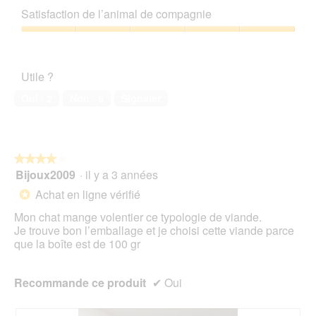
s
C
g
qualité/prix,
Satisfaction de l’animal de compagnie
s
e
u
5
c
t
e
sur
Satisfaction
h
t
.
5
de
e
e
l’animal
n
a
Utile ?
de
s
c
compagnie,
c
t
Oui ·
2
Non ·
6
Signaler
5
h
i
sur
l
o
5
e
n
c
e
★★★★★
★★★★★
h
n
Bijoux2009
·
il y a 3 années
4
t
t
sur
g
r
Achat en ligne vérifié
*
5
e
a
étoiles.
l
î
Mon chat mange volentier ce typologie de viande.
a
n
Je trouve bon l’emballage et je choisi cette viande parce
u
e
que la boîte est de 100 gr
n
r
t
a
Recommande ce produit
✔
Oui
h
l
e
'
u
o