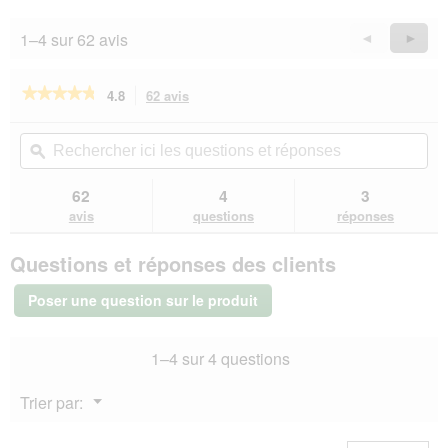
sur
n
5
t
1–4 sur 62 avis
Précédent
◄
Suiva
►
r
Reviews
Revie
a
î
★★★★★
★★★★★
4.8
62 avis
Cette
n
action
4.8
e
sur
vous
Rechercher
Rec
r
5
redirigera
ici
ϙ
ici
a
étoiles.
vers
les
les
l
Lire
les
questions
que
62
4
3
les
'
avis.
et
et
avis
avis
questions
réponses
o
sur
réponses
rép
u
PREMIERE
v
Questions et réponses des clients
Best
e
Meat
r
nourriture
Poser une question sur le produit
humide
t
pour
u
chien,
r
1–4 sur 4 questions
adulte
e
Bœuf
d
&
Menu
Trier par:
Riz
'
▼
6x400
u
g
n