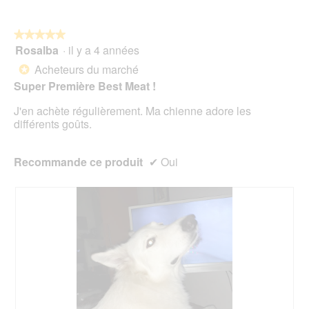
5
t
r
★★★★★
★★★★★
a
Rosalba
·
il y a 4 années
î
5
n
sur
Acheteurs du marché
*
e
5
Super Première Best Meat !
r
étoiles.
a
J'en achète régulièrement. Ma chienne adore les
l
différents goûts.
'
o
u
Recommande ce produit
✔
Oui
v
e
r
t
u
r
e
d
'
u
n