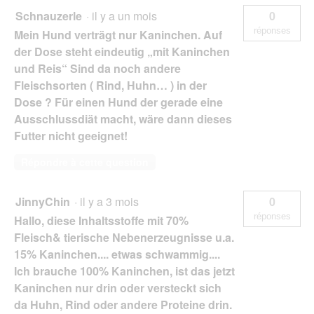
Schnauzerle
·
il y a un mois
0
réponses
Mein Hund verträgt nur Kaninchen. Auf
der Dose steht eindeutig „mit Kaninchen
und Reis“ Sind da noch andere
Fleischsorten ( Rind, Huhn… ) in der
Dose ? Für einen Hund der gerade eine
Ausschlussdiät macht, wäre dann dieses
Futter nicht geeignet!
Répondre à cette question
JinnyChin
·
il y a 3 mois
0
réponses
Hallo, diese Inhaltsstoffe mit 70%
Fleisch& tierische Nebenerzeugnisse u.a.
15% Kaninchen.... etwas schwammig....
Ich brauche 100% Kaninchen, ist das jetzt
Kaninchen nur drin oder versteckt sich
da Huhn, Rind oder andere Proteine drin.