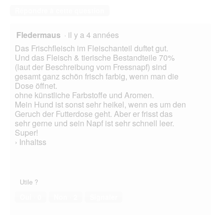
Répondre à cette question
Fledermaus
·
il y a 4 années
Das Frischfleisch im Fleischanteil duftet gut.
Und das Fleisch & tierische Bestandteile 70%
(laut der Beschreibung vom Fressnapf) sind
gesamt ganz schön frisch farbig, wenn man die
Dose öffnet.
ohne künstliche Farbstoffe und Aromen.
Mein Hund ist sonst sehr heikel, wenn es um den
Geruch der Futterdose geht. Aber er frisst das
sehr gerne und sein Napf ist sehr schnell leer.
Super!
› Inhaltss
Utile ?
Oui ·
0
Non ·
2
Signaler