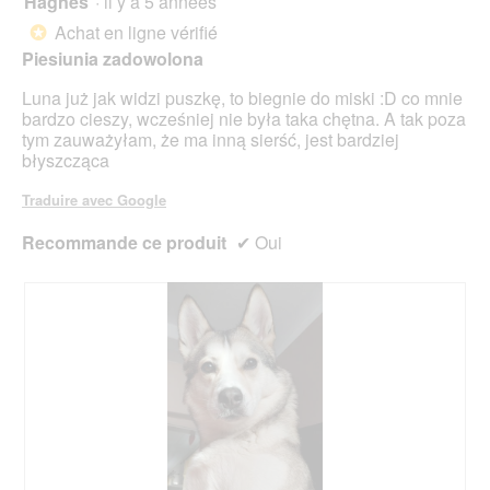
Hagnes
·
il y a 5 années
k
c
sur
Achat en ligne vérifié
*
o
t
5
Piesiunia zadowolona
r
i
étoiles.
b
o
Luna już jak widzi puszkę, to biegnie do miski :D co mnie
n
bardzo cieszy, wcześniej nie była taka chętna. A tak poza
e
tym zauważyłam, że ma inną sierść, jest bardziej
n
błyszcząca
t
r
Traduire avec Google
a
î
Recommande ce produit
✔
Oui
n
e
r
a
l
'
o
u
v
e
r
t