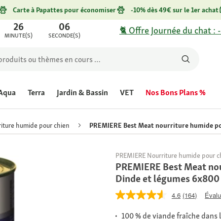
Carte à Papattes pour économiser
-10% dès 49€ sur le 1er achat
26
06
🐈 Offre Journée du chat : 
MINUTE(S)
SECONDE(S)
Aqua
Terra
Jardin & Bassin
VET
Nos Bons Plans %
iture humide pour chien
PREMIERE Best Meat nourriture humide pou
PREMIERE Nourriture humide pour c
PREMIERE Best Meat nour
Dinde et légumes 6x800
4.6
(164)
Évalu
100 % de viande fraîche dans 