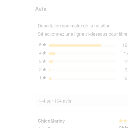
avis.
et
avis
sur
des
Avis
PREMIERE
avis
Best
Meat
Description sommaire de la notation
nourriture
humide
Sélectionnez une ligne ci-dessous pour filtrer
pour
chien,
adulte
5
étoiles
12
★
Dinde
4
étoiles
1
et
★
légumes
3
étoiles
1
6x800
★
g
2
étoiles
3
★
1
étoiles
6
★
1–4 sur 164 avis
ChicoMarley
★★
★★
5
Chi