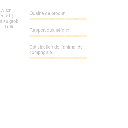
mettre
sur
à
. Auch
jour
5.
Qualité de produit
le
risch).
contenu
t zu grob.
ci-
Qualité
zt öfter
dessous
de
Rapport qualité/prix
produit,
5
Rapport
sur
qualité/prix,
Satisfaction de l’animal de
5
5
compagnie
sur
5
Satisfaction
de
l’animal
de
compagnie,
5
sur
5