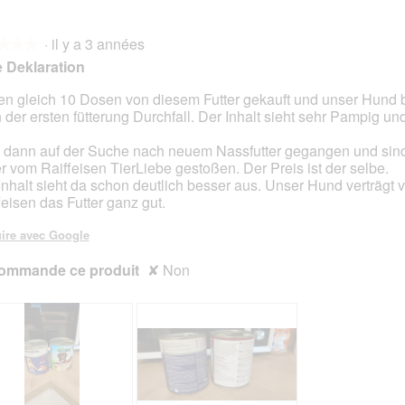
s
C
d
e
·
il y a 3 années
i
t
★★★
★★★
e
t
e Deklaration
g
e
a
a
n gleich 10 Dosen von diesem Futter gekauft und unser Hund
n
c
 der ersten fütterung Durchfall. Der Inhalt sieht sehr Pampig un
s.
z
t
e
i
 dann auf der Suche nach neuem Nassfutter gegangen und sind
E
o
er vom Raiffeisen TierLiebe gestoßen. Der Preis ist der selbe.
r
n
Inhalt sieht da schon deutlich besser aus. Unser Hund verträgt 
b
e
feisen das Futter ganz gut.
s
n
e
t
ire avec Google
.
r
ommande ce produit
K
a
✘
Non
l
î
a
n
s
e
s
r
e
a
d
l
a
'