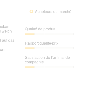
Acheteurs du marché
*
 bekam
Qualité de produit
d weich
Qualité
 auf das
de
Rapport qualité/prix
produit,
vom
1
Rapport
sur
qualité/prix,
Satisfaction de l’animal de
5
1
compagnie
sur
5
Satisfaction
de
l’animal
de
compagnie,
1
sur
5