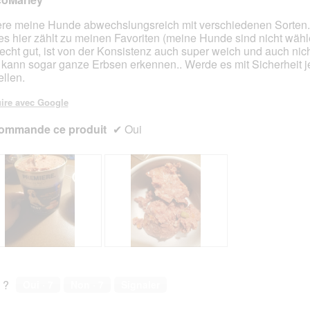
ere meine Hunde abwechslungsreich mit verschiedenen Sorten
es hier zählt zu meinen Favoriten (meine Hunde sind nicht wähle
s.
iecht gut, ist von der Konsistenz auch super weich und auch nich
kann sogar ganze Erbsen erkennen.. Werde es mit Sicherheit jet
ellen.
ire avec Google
ommande ce produit
✔
Oui
R
P
e
h
c
o
 ?
Oui ·
7
Non ·
7
Signaler
h
t
t
o