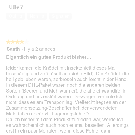
u
l’animal
o
i
Utile ?
v
de
c
o
e
compagnie,
h
n
Oui ·
2
Non ·
0
Signaler
r
5
K
e
t
sur
n
n
u
5
ö
t
r
d
r
e
★★★★★
★★★★★
e
a
d
Saath
·
il y a 2 années
l
î
4
'
f
n
sur
Eigentlich ein gutes Produkt bisher…
u
ü
e
5
n
r
r
étoiles.
leider kamen die Knödel mit Insektenfett dieses Mal
e
m
a
beschädigt und zerbröselt an (siehe Bild). Die Knödel, die
b
e
l
heil geblieben waren, zerbröseln auch leicht in der Hand.
o
i
'
In diesem DHL-Paket waren noch die anderen beiden
î
n
o
Sorten (Beeren und Mehlwürmer), die alle einwandfrei in
t
e
u
Ordnung und unzerstört waren. Deswegen vermute ich
e
w
v
nicht, dass es am Transport lag. Vielleicht liegt es an der
d
i
e
Zusammensetzung/Beschaffenheit der verwendeten
e
l
r
Materialien oder evtl. Lagerungsfehler?
d
d
t
Da ich bisher mit dem Produkt zufrieden war, werde ich
i
e
u
es wahrscheinlich auch noch einmal bestellen. Allerdings
a
n
r
erst in ein paar Monaten, wenn diese Fehler dann
l
h
e