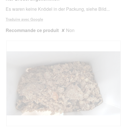
e
5
r
étoiles.
Es waren keine Knödel in der Packung, siehe Bild...
a
l
Traduire avec Google
'
o
Recommande ce produit
✘
Non
u
v
e
r
t
u
r
e
d
'
u
n
e
b
o
î
t
e