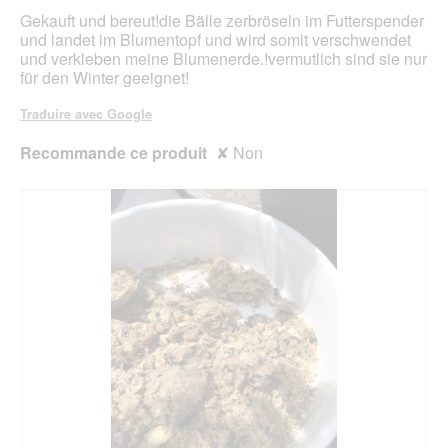
r
étoiles.
Gekauft und bereut!die Bälle zerbröseln im Futterspender
a
und landet im Blumentopf und wird somit verschwendet
l
und verkleben meine Blumenerde.!vermutlich sind sie nur
'
für den Winter geeignet!
o
u
Traduire avec Google
v
e
Recommande ce produit
✘
Non
r
t
u
r
e
d
'
u
n
e
b
o
î
t
e