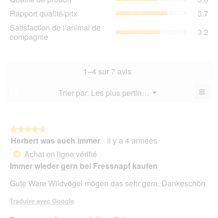
de
de
Rap
Rapport qualité/prix
3.7
pro
la
qua
La
Sat
Satisfaction de l’animal de
not
La
3.2
val
de
compagnie
mo
val
de
l’a
est
de
la
de
3.6
la
not
co
sur
not
mo
La
1–4 sur 7 avis
5.
mo
est
val
est
3
de
≡
Menu
Trier par:
Les plus pertinents
?
3.7
▼
sur
la
Cliq
sur
5.
not
sur
5.
le
mo
bou
est
suiv
★★★★★
★★★★★
3.2
pour
Herbert was auch immer
·
il y a 4 années
5
mett
sur
sur
à
Achat en ligne vérifié
5.
*
jour
5
le
Immer wieder gern bei Fressnapf kaufen
étoiles.
cont
ci-
Gute Ware Wildvögel mögen das sehr gern. Dankeschön
des
Traduire avec Google