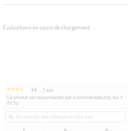
Évaluations en cours de chargement
★★★★★
★★★★★
3.6
7 avis
Cette
action
3.6
Ce produit est recommandé par 4 commentateur(s) sur 7
sur
vous
(57%)
5
redirigera
étoiles.
vers
Rechercher
Rec
Lire
les
des
ϙ
de
les
avis.
rubriques
rub
avis
sur
et
et
7
0
0