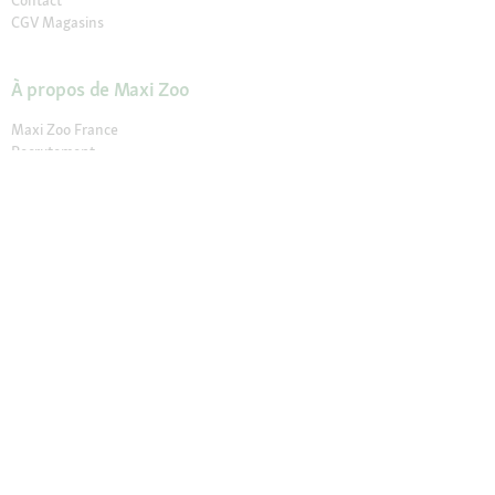
Contact
CGV Magasins
À propos de Maxi Zoo
Maxi Zoo France
Recrutement
Presse et actualités
Nos engagements
Compliance
Rappel produit
Déclaration sur l’accessibilité
© 2026 Fressnapf Tiernahrungs GmbH
Mentions légales
CGV
CGV Magasins
Protection des données
Conditions de résiliation
Paramètres des Cookies