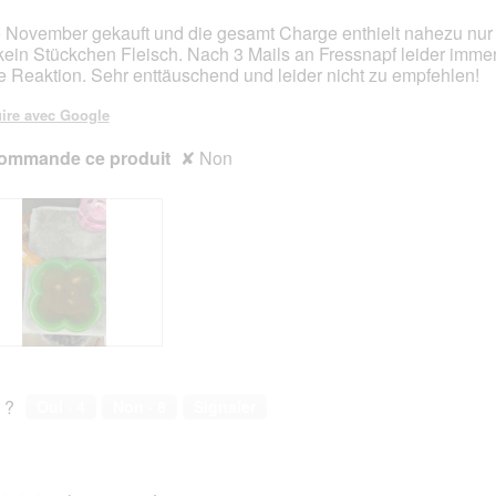
e November gekauft und die gesamt Charge enthielt nahezu nur
 kein Stückchen Fleisch. Nach 3 Mails an Fressnapf leider imm
s.
e Reaktion. Sehr enttäuschend und leider nicht zu empfehlen!
ire avec Google
ommande ce produit
✘
Non
 ?
Oui ·
4
Non ·
8
Signaler