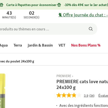
Carte à Papattes pour économiser
-10% dès 49€ sur le 1er achat
43
02
🐈 Offre Journée du chat : 
MINUTE(S)
SECONDE(S)
Aqua
Terra
Jardin & Bassin
VET
Nos Bons Plans %
vec du poulet 24x100 g
PREMIERE
PREMIERE cats love natu
24x100 g
3.9
(34)
Évaluer
Avec des ingrédients fonction