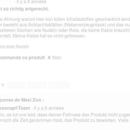
·
il y a 5 années
★★★
★★★
t so richtig artgerecht.
e Ahnung warum hier von tollen Inhaltsstoffen geschwärmt wird
er besteht aus Schlachtabfällen (Nebenerzeugnisse) und das nu
s.
eiteren Sachen wie Nudeln oder Reis, die keine Katze braucht
nteil. Meine Katze hat es nicht gefressen.
ire avec Google
ommande ce produit
✘
Non
 ?
Oui ·
6
Non ·
8
Signaler
ponse de Maxi Zoo :
essnapf-Team
·
il y a 5 années
lo, es tut uns leid, dass deiner Fellnase das Produkt nicht zuges
noch die Zeit genommen hast, das Produkt zu bewerten. Viele