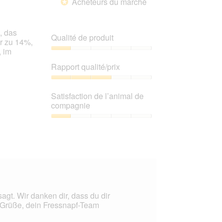
Acheteurs du marché
*
, das
Qualité de produit
r zu 14%,
, im
Qualité
de
Rapport qualité/prix
produit,
1
Rapport
sur
qualité/prix,
Satisfaction de l’animal de
5
3
compagnie
sur
5
Satisfaction
de
l’animal
de
compagnie,
1
sur
5
agt. Wir danken dir, dass du dir
 Grüße, dein Fressnapf-Team