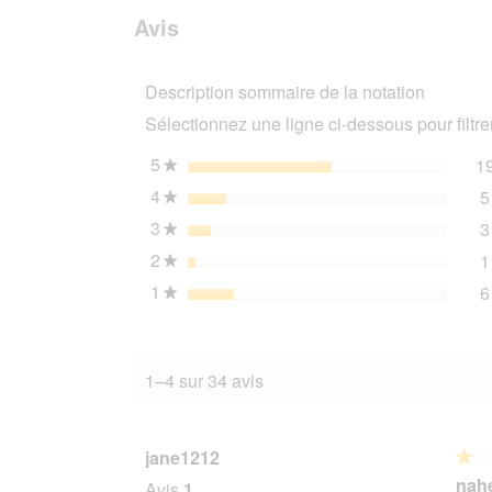
sur
des
Avis
PREMIERE
avis
cats
love
Description sommaire de la notation
nature
Deluxe
Sélectionnez une ligne ci-dessous pour filtrer
Ragout
Avec
du
5
étoiles
1
★
poulet
4
étoiles
5
24x100
★
g
3
étoiles
3
★
2
étoiles
1
★
1
étoiles
6
★
1–4 sur 34 avis
jane1212
★★
★★
1
nahe
Avis
1