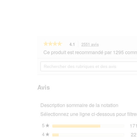
★★★★★
★★★★★
4.1
2551 avis
Cette
action
4.1
Ce produit est recommandé par 1295 comm
sur
vous
5
redirigera
Rechercher
étoiles.
vers
des
Lire
les
rubriques
les
avis.
et
avis
sur
des
Avis
PREMIERE
avis
Excellent
Litière
Description sommaire de la notation
Agglomérante
Talc
Sélectionnez une ligne ci-dessous pour filtrer
pour
Bébé
6
5
étoiles
17
★
kg
4
étoiles
22
★