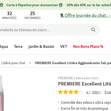
Carte à Papattes pour économiser
-10% dès 49€ sur le 1er achat
32
25
🐈 Offre Journée du chat : 
MINUTE(S)
SECONDE(S)
Aqua
Terra
Jardin & Bassin
VET
Nos Bons Plans %
Litière pour chat
PREMIERE Excellent Litière Agglomérante Talc po
PREMIERE Litière pour chat
PREMIERE Excellent Liti
4.1
(2551)
Éval
Contrôle des odeurs ultra rap
Extra fin et très économique