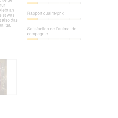
nur
Qualité
klebt an
de
Rapport qualité/prix
eist was
produit,
t also das
1
Rapport
alität.
sur
qualité/prix,
Satisfaction de l’animal de
5
1
compagnie
sur
5
Satisfaction
de
l’animal
de
compagnie,
1
sur
5