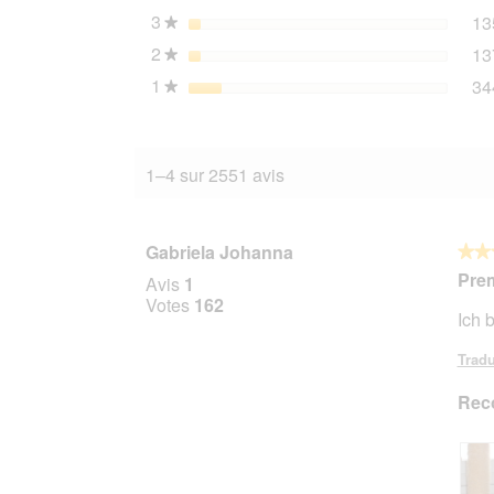
3
étoiles
13
★
2
étoiles
13
★
1
étoiles
34
★
1–4 sur 2551 avis
Gabriela Johanna
★★
★★
5
Pre
Avis
1
sur
Votes
162
Ich 
5
étoile
Tradu
Rec