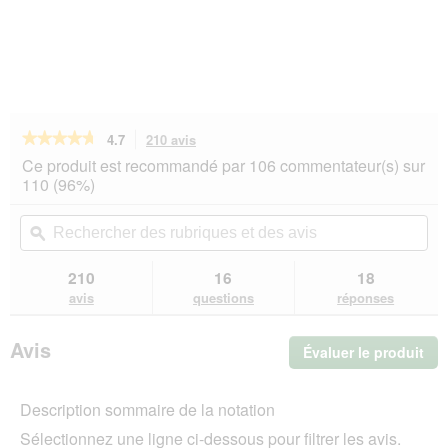
★★★★★
★★★★★
4.7
210 avis
Cette
action
4.7
Ce produit est recommandé par 106 commentateur(s) sur
sur
vous
110 (96%)
5
redirigera
étoiles.
vers
Rechercher
Rec
Lire
les
des
ϙ
de
les
avis.
rubriques
rub
avis
sur
et
et
210
16
18
PREMIERE
des
de
avis
questions
réponses
Fine
avis
avi
Filets
nature
Avis
Évaluer le produit
.
Thon
aux
Cet
crevettes
act
48x80
Description sommaire de la notation
ent
g
l'o
Sélectionnez une ligne ci-dessous pour filtrer les avis.
d'u