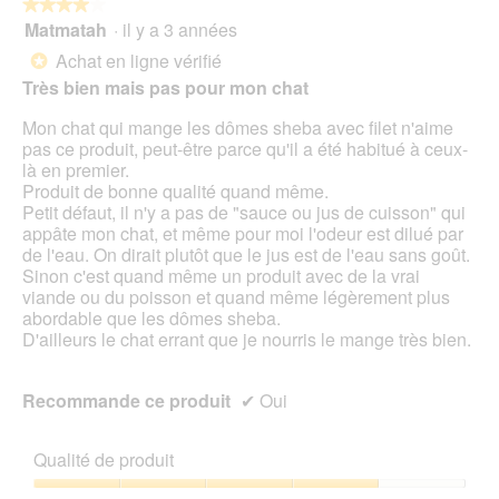
o
★★★★★
★★★★★
î
Matmatah
·
il y a 3 années
4
t
sur
Achat en ligne vérifié
*
e
5
Très bien mais pas pour mon chat
d
étoiles.
e
Mon chat qui mange les dômes sheba avec filet n'aime
d
pas ce produit, peut-être parce qu'il a été habitué à ceux-
i
là en premier.
a
Produit de bonne qualité quand même.
l
Petit défaut, il n'y a pas de "sauce ou jus de cuisson" qui
o
appâte mon chat, et même pour moi l'odeur est dilué par
g
de l'eau. On dirait plutôt que le jus est de l'eau sans goût.
u
Sinon c'est quand même un produit avec de la vrai
e
viande ou du poisson et quand même légèrement plus
.
abordable que les dômes sheba.
D'ailleurs le chat errant que je nourris le mange très bien.
Recommande ce produit
✔
Oui
Qualité de produit
Qualité