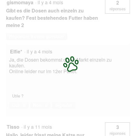
gismomaya
·
il y a 4 mois
2
réponses
Gibt es die Dosen auch einzeln zu
kaufen? Fest bestehendes Futter haben
meine 2
Répondre à cette question
Elfie*
·
il y a 4 mois
Ja, die Dosen bekommst du im Markt einzeln zu
kaufen.
Online leider nur im 12er Paket.
Utile ?
Oui ·
0
Non ·
0
Signaler
Tisso
·
il y a 11 mois
3
réponses
Hallo, leider frisst meine Katze nur