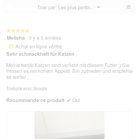
est
4.8
de
≡
Menu
Trier par:
Les plus pertinents
?
4.4
▼
sur
la
Cliq
sur
5.
not
sur
5.
le
mo
bou
est
suiv
★★★★★
★★★★★
4.6
pour
Melisha
·
il y a 5 années
5
mett
sur
sur
à
Achat en ligne vérifié
5.
*
jour
5
le
Sehr schmackhaft für Katzen
étoiles.
cont
ci-
Meine beide Katzen sind verliebt mit diesem Futter ;) Sie
des
fressen es mit hohem Appetit. Bin zufrieden und empfehle
es weiter .
Traduire avec Google
Recommande ce produit
✔
Oui