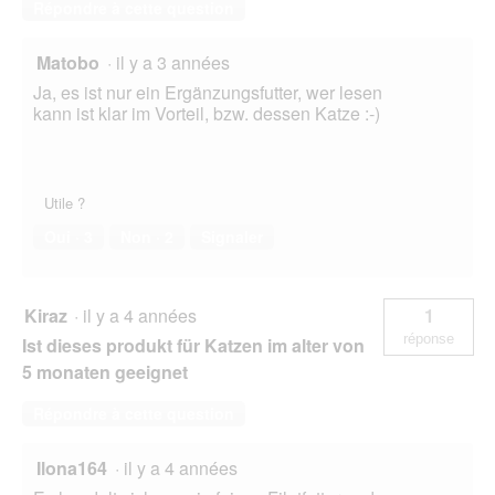
Répondre à cette question
Matobo
·
il y a 3 années
Ja, es ist nur ein Ergänzungsfutter, wer lesen
kann ist klar im Vorteil, bzw. dessen Katze :-)
Utile ?
Oui ·
3
Non ·
2
Signaler
Kiraz
·
il y a 4 années
1
réponse
Ist dieses produkt für Katzen im alter von
5 monaten geeignet
Répondre à cette question
Ilona164
·
il y a 4 années