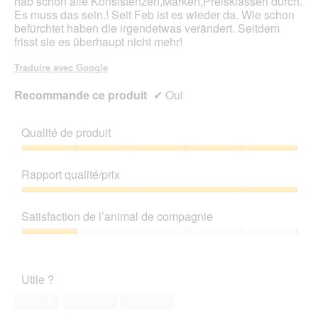
hab schon alle Konsistenzen,Marken,Preisklassen durch.
Es muss das sein.! Seit Feb ist es wieder da. Wie schon
befürchtet haben die irgendetwas verändert. Seitdem
frisst sie es überhaupt nicht mehr!
Traduire avec Google
Recommande ce produit
✔
Oui
Qualité de produit
Qualité
de
Rapport qualité/prix
produit,
5
Rapport
sur
qualité/prix,
Satisfaction de l’animal de compagnie
5
5
sur
Satisfaction
5
de
l’animal
Utile ?
de
compagnie,
Oui ·
7
Non ·
20
Signaler
1