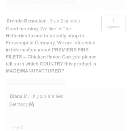
Brenda Benneker
·
il y a 2 années
1
réponse
Good morning, We live in The
Netherlands and frequently shop in
Fressnapf in Germany. We are interested
in information about PREMIERE FINE
FILETS -- Chicken flavor. Can you please
tell us in which COUNTRY this product is
MADE/MANUFACTURED?
Répondre à cette question
Diana M.
·
il y a 2 années
Germany 🤗
Utile ?