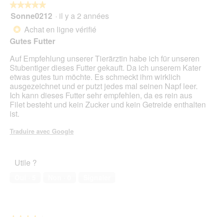
e
★★★★★
★★★★★
a
d
Sonne0212
·
il y a 2 années
î
5
'
n
sur
Achat en ligne vérifié
*
u
e
5
Gutes Futter
n
r
étoiles.
e
a
Auf Empfehlung unserer Tierärztin habe ich für unseren
b
l
Stubentiger dieses Futter gekauft. Da ich unserem Kater
o
'
etwas gutes tun möchte. Es schmeckt ihm wirklich
î
o
ausgezeichnet und er putzt jedes mal seinen Napf leer.
t
u
Ich kann dieses Futter sehr empfehlen, da es rein aus
e
v
Filet besteht und kein Zucker und kein Getreide enthalten
d
e
ist.
e
r
d
t
Traduire avec Google
i
u
a
r
l
e
o
Utile ?
d
g
'
Oui ·
5
Non ·
0
Signaler
u
u
e
n
.
e
b