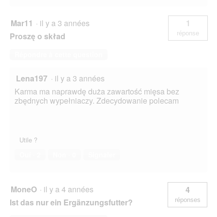
Mar11
·
il y a 3 années
1
réponse
Proszę o skład
Répondre à cette question
Lena197
·
il y a 3 années
Karma ma naprawdę duża zawartość mięsa bez
zbędnych wypełniaczy. Zdecydowanie polecam
Utile ?
Oui ·
2
Non ·
0
Signaler
MoneO
·
il y a 4 années
4
réponses
Ist das nur ein Ergänzungsfutter?