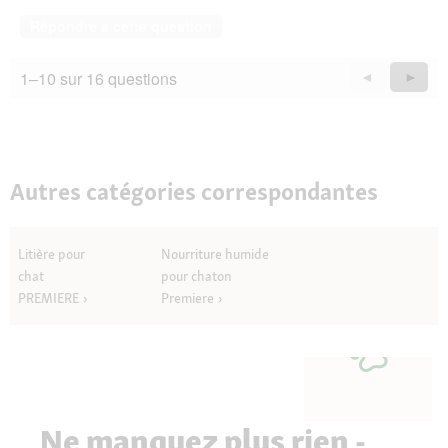
Répondre à cette question
1–10 sur 16 questions
Précédent
◄
Suiva
►
Questions
Quest
Autres catégories correspondantes
Litière pour
Nourriture humide
chat
pour chaton
PREMIERE
Premiere
Ne manquez plus rien -