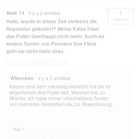
Nele 14
·
il y a 2 années
1
réponse
Hallo, wurde in letzter Zeit vielleicht die
Repzebtur geändert? Meine Katze frisst
das Futter überhaupt nicht mehr. Auch an
andere Sorten von Premiere fine Filets
geht sie nicht mehr dran.
Répondre à cette question
Wiencken
·
il y a 2 années
Katzen sind sehr mäckelig,vielleicht hat sie im
allgemeinen das Futter satt. Welchel mal zu
Miamor. Ich habe immer verschiedene Sorten
von mehreren Herstellern da,zur Abwechslung.
Utile ?
Oui ·
0
Non ·
20
Signaler