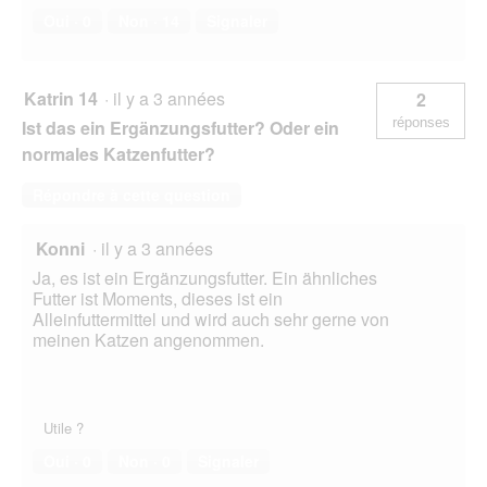
Oui ·
0
Non ·
14
Signaler
Katrin 14
·
il y a 3 années
2
réponses
Ist das ein Ergänzungsfutter? Oder ein
normales Katzenfutter?
Répondre à cette question
Konni
·
il y a 3 années
Ja, es ist ein Ergänzungsfutter. Ein ähnliches
Futter ist Moments, dieses ist ein
Alleinfuttermittel und wird auch sehr gerne von
meinen Katzen angenommen.
Utile ?
Oui ·
0
Non ·
0
Signaler