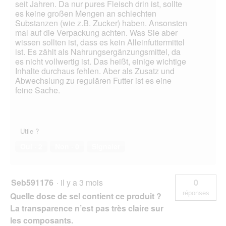
seit Jahren. Da nur pures Fleisch drin ist, sollte
es keine großen Mengen an schlechten
Substanzen (wie z.B. Zucker) haben. Ansonsten
mal auf die Verpackung achten. Was Sie aber
wissen sollten ist, dass es kein Alleinfuttermittel
ist. Es zählt als Nahrungsergänzungsmittel, da
es nicht vollwertig ist. Das heißt, einige wichtige
Inhalte durchaus fehlen. Aber als Zusatz und
Abwechslung zu regulären Futter ist es eine
feine Sache.
Utile ?
Oui ·
2
Non ·
0
Signaler
Seb591176
·
il y a 3 mois
0
réponses
Quelle dose de sel contient ce produit ?
La transparence n’est pas très claire sur
les composants.