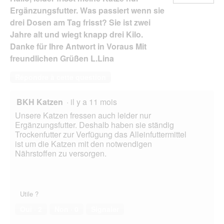
Ergänzungsfutter. Was passiert wenn sie
drei Dosen am Tag frisst? Sie ist zwei
Jahre alt und wiegt knapp drei Kilo.
Danke für Ihre Antwort in Voraus Mit
freundlichen Grüßen L.Lina
Répondre à cette question
BKH Katzen
·
il y a 11 mois
Unsere Katzen fressen auch leider nur
Ergänzungsfutter. Deshalb haben sie ständig
Trockenfutter zur Verfügung das Alleinfuttermittel
ist um die Katzen mit den notwendigen
Nährstoffen zu versorgen.
Utile ?
Oui ·
2
Non ·
0
Signaler