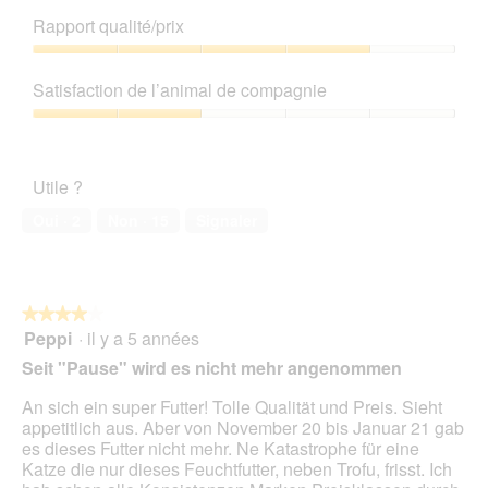
de
Rapport qualité/prix
produit,
4
Rapport
sur
qualité/prix,
Satisfaction de l’animal de compagnie
5
4
sur
Satisfaction
5
de
l’animal
Utile ?
de
compagnie,
Oui ·
2
Non ·
15
Signaler
2
sur
5
★★★★★
★★★★★
Peppi
·
il y a 5 années
4
sur
Seit "Pause" wird es nicht mehr angenommen
5
étoiles.
An sich ein super Futter! Tolle Qualität und Preis. Sieht
appetitlich aus. Aber von November 20 bis Januar 21 gab
es dieses Futter nicht mehr. Ne Katastrophe für eine
Katze die nur dieses Feuchtfutter, neben Trofu, frisst. Ich