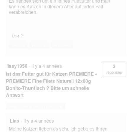
Es handelt sich um ein feines Filetfutter und man
kann es Katzen in diesem Alter auf jeden Fall
verabreichen.
Utile ?
Oui ·
1
Non ·
0
Signaler
lissy1956
·
il y a 4 années
3
réponses
ist das Futter gut für Katzen PREMIERE -
PREMIERE Fine Filets Naturell 12x80g
Bonito-Thunfisch ? Bitte um schnelle
Antwort
Répondre à cette question
Lias
·
il y a 4 années
Meine Katzen lieben es sehr. Ich gebe es ihnen