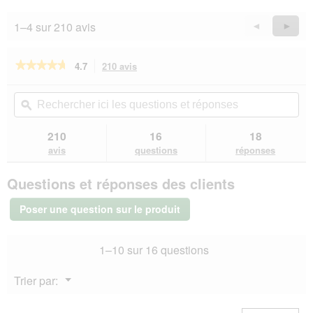
sur
5
1–4 sur 210 avis
Précédent
◄
Suiva
►
Reviews
Revie
★★★★★
★★★★★
4.7
210 avis
Cette
action
4.7
sur
vous
Rechercher
Rec
5
redirigera
ici
ϙ
ici
étoiles.
vers
les
les
Lire
les
questions
que
210
16
18
les
avis.
et
et
avis
avis
questions
réponses
sur
réponses
rép
PREMIERE
Questions et réponses des clients
Fine
Filets
nature
Poser une question sur le produit
Thon
aux
crevettes
1–10 sur 16 questions
48x80
g
Menu
Trier par:
▼