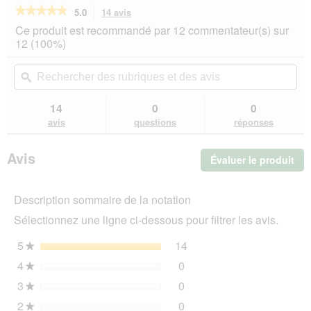
★★★★★
★★★★★
5.0
14 avis
Cette
action
5
Ce produit est recommandé par 12 commentateur(s) sur
sur
vous
12 (100%)
5
redirigera
étoiles.
vers
Rechercher
Rec
Lire
les
des
ϙ
de
les
avis.
rubriques
rub
avis
sur
et
et
14
0
0
PREMIERE
des
de
avis
questions
réponses
Insect
avis
avi
Snack
Bites
Avis
Évaluer le produit
.
vers
de
Cet
farine
act
à
Description sommaire de la notation
ent
la
l'o
carotte
Sélectionnez une ligne ci-dessous pour filtrer les avis.
d'u
100 g
boî
5
étoiles
14
14 avis avec 5 étoiles.
Sélectionnez pour filtrer 
★
de
4
étoiles
0
dia
0 avis avec 4 étoiles.
Sélectionnez pour filtrer l
★
3
étoiles
0
0 avis avec 3 étoiles.
Sélectionnez pour filtrer l
★
2
étoiles
0
0 avis avec 2 étoiles.
Sélectionnez pour filtrer l
★