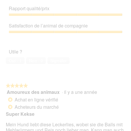
Qualité
de
Rapport qualité/prix
produit,
5
Rapport
sur
qualité/prix,
Satisfaction de l’animal de compagnie
5
5
sur
Satisfaction
5
de
l’animal
Utile ?
de
compagnie,
Oui ·
1
Non ·
0
Signaler
5
sur
5
★★★★★
★★★★★
Amoureux des animaux
·
il y a une année
5
sur
Achat en ligne vérifié
*
5
Acheteurs du marché
*
étoiles.
Super Kekse
Mein Hund liebt diese Leckerlies, wobei sie die Balls mit
Mehlwürmern und Reis noch lieber mag. Kann man auch