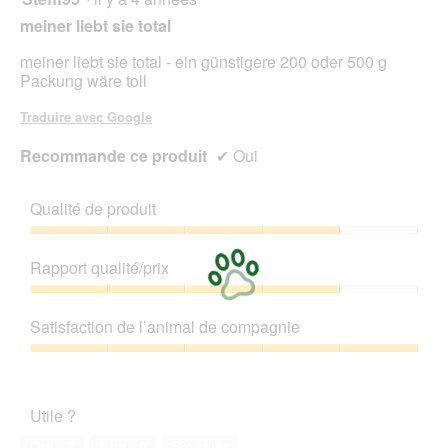
mett
sur
sur
à
meiner liebt sie total
5.
jour
5
le
étoiles.
meiner liebt sie total - ein günstigere 200 oder 500 g
cont
ci-
Packung wäre toll
des
Traduire avec Google
Recommande ce produit
✔
Oui
Qualité de produit
Qualité
de
Rapport qualité/prix
produit,
4
Rapport
sur
qualité/prix,
Satisfaction de l’animal de compagnie
5
4
sur
Satisfaction
5
de
l’animal
Utile ?
de
compagnie,
Oui ·
3
Non ·
0
Signaler