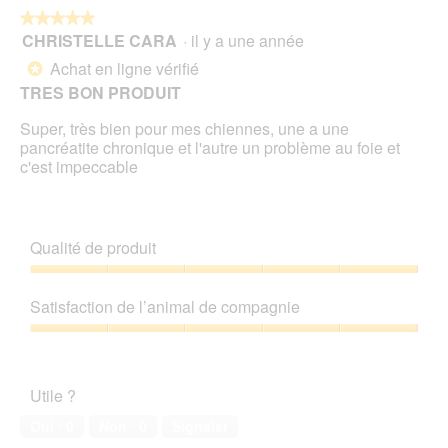
★★★★★
★★★★★
CHRISTELLE CARA
·
il y a une année
5
sur
Achat en ligne vérifié
*
5
TRES BON PRODUIT
étoiles.
Super, très bien pour mes chiennes, une a une
pancréatite chronique et l'autre un problème au foie et
c'est impeccable
Qualité de produit
Qualité
de
Satisfaction de l’animal de compagnie
produit,
5
Satisfaction
sur
de
5
l’animal
Utile ?
de
compagnie,
Oui ·
0
Non ·
0
Signaler
5