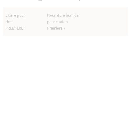
Litière pour
Nourriture humide
chat
pour chaton
PREMIERE
Premiere