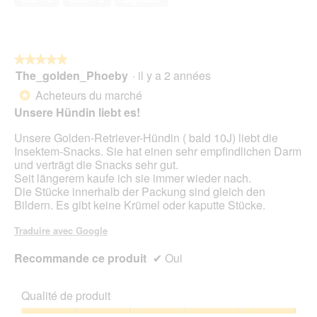
5
sur
5
★★★★★
★★★★★
The_golden_Phoeby
·
il y a 2 années
5
sur
Acheteurs du marché
*
5
Unsere Hündin liebt es!
étoiles.
Unsere Golden-Retriever-Hündin ( bald 10J) liebt die
Insektem-Snacks. Sie hat einen sehr empfindlichen Darm
und verträgt die Snacks sehr gut.
Seit längerem kaufe ich sie immer wieder nach.
Die Stücke innerhalb der Packung sind gleich den
Bildern. Es gibt keine Krümel oder kaputte Stücke.
Traduire avec Google
Recommande ce produit
✔
Oui
Qualité de produit