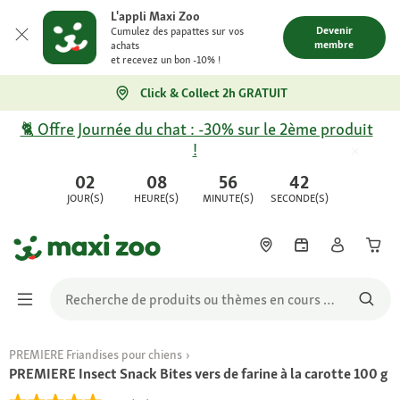
L'appli Maxi Zoo
Devenir
Cumulez des papattes sur vos
membre
achats
et recevez un bon -10% !
Click & Collect 2h GRATUIT
🐈 Offre Journée du chat : -30% sur le 2ème produit
!
02
08
56
42
JOUR(S)
HEURE(S)
MINUTE(S)
SECONDE(S)
PREMIERE Friandises pour chiens
PREMIERE Insect Snack Bites vers de farine à la carotte 100 g