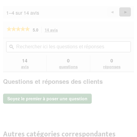
sur
5
1–4 sur 14 avis
Précédent
◄
Suiva
►
Reviews
Revie
★★★★★
★★★★★
5.0
14 avis
Cette
action
5
sur
vous
Rechercher
Rec
5
redirigera
ici
ϙ
ici
étoiles.
vers
les
les
Lire
les
questions
que
14
0
0
les
avis.
et
et
avis
avis
questions
réponses
sur
réponses
rép
PREMIERE
Questions et réponses des clients
Insect
Snack
Bites
vers
Soyez le premier à poser une question
de
farine
à
la
carotte
100 g
Autres catégories correspondantes