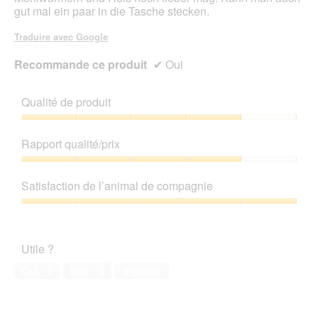
gut mal ein paar in die Tasche stecken.
Traduire avec Google
Recommande ce produit
✔
Oui
Qualité de produit
Qualité
de
Rapport qualité/prix
produit,
4
Rapport
sur
qualité/prix,
Satisfaction de l’animal de compagnie
5
4
sur
Satisfaction
5
de
l’animal
Utile ?
de
compagnie,
Oui ·
0
Non ·
0
Signaler
5
sur
5