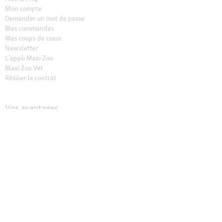
Mon compte
Demander un mot de passe
Mes commandes
Mes coups de coeur
Newsletter
L'appli Maxi Zoo
Maxi Zoo Vet
Résilier le contrat
Vos avantages
Retrait en Click & Collect
Service client gratuit
Paiement sécurisé (SSL)
Retour offert sous 30 jours
Les marques exclusives Maxi Zoo
Maxi Zoo friends
Nos magasins