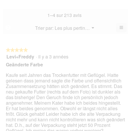
la
de
4.5
la
not
co
sur
not
mo
La
1–4 sur 213 avis
5.
mo
est
val
est
4.4
de
≡
Menu
Trier par:
Les plus pertinents
?
4.2
▼
sur
la
Cliq
sur
5.
not
sur
5.
le
mo
bou
est
suiv
★★★★★
★★★★★
4.4
pour
Levi+Freddy
·
il y a 3 années
5
mett
sur
sur
à
Geänderte Farbe
5.
jour
5
le
étoiles.
Kaufe seit Jahren das Trockenfutter mit Geflügel. Hatte
cont
ci-
gelesen dass jemand sagte die Farbe und offensichtlich
des
Zusammensetzung hätten sich geändert. Es stimmt. Das
neu gekaufte Futter (rechts auf dem Foto) ist dunkler als
das bisherige! Den Geruch finde ich persönlich jedoch
angenehmer. Meinem Kater habe ich beides hingestellt.
Er hat beides genommen. Obwohl er längst nicht alles
frißt. Glück gehabt! Leider habe ich die alte Verpackung
nicht mehr und kann nicht kontrollieren was sich geändert
hat. D.h., auf der Verpackung steht jetzt 50 Prozent
Geflügel. Ich meine das waren vorher weniger?