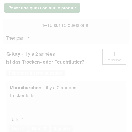
e
i
r
Croquettes
c
Poser une question sur le produit
pour
t
h
chat
u
t
adulte
r
m
1–10 sur 15 questions
Volaille
e
2
e
d
kg
h
Menu
Trier par:
'
▼
r
u
)
n
G-Kay
·
il y a 2 années
1
e
réponse
Ist das Trocken- oder Feuchtfutter?
b
o
Répondre à cette question
î
t
e
Mausibärchen
·
il y a 2 années
d
Trockenfutter
e
d
i
a
l
Utile ?
o
Oui ·
0
Non ·
0
Signaler
g