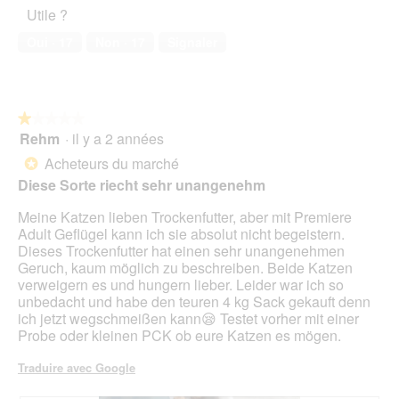
l’animal
b
i
Utile ?
de
t
o
compagnie,
e
n
Oui ·
17
Non ·
17
Signaler
1
n
e
sur
d
n
5
i
t
e
r
★★★★★
★★★★★
K
a
Rehm
·
il y a 2 années
a
î
1
t
n
sur
Acheteurs du marché
*
z
e
5
Diese Sorte riecht sehr unangenehm
e
r
étoiles.
n
a
Meine Katzen lieben Trockenfutter, aber mit Premiere
)
l
Adult Geflügel kann ich sie absolut nicht begeistern.
u
'
Dieses Trockenfutter hat einen sehr unangenehmen
n
o
Geruch, kaum möglich zu beschreiben. Beide Katzen
t
u
verweigern es und hungern lieber. Leider war ich so
e
v
unbedacht und habe den teuren 4 kg Sack gekauft denn
n
e
ich jetzt wegschmeißen kann😪 Testet vorher mit einer
d
r
Probe oder kleinen PCK ob eure Katzen es mögen.
a
t
s
u
Traduire avec Google
s
r
e
e