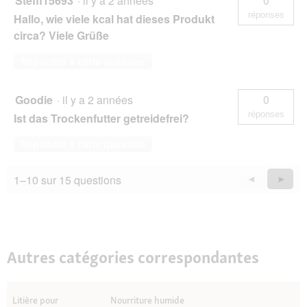
Steffi15693
·
il y a 2 années
0
réponses
Hallo, wie viele kcal hat dieses Produkt
circa? Viele Grüße
Répondre à cette question
Goodie
·
il y a 2 années
0
réponses
Ist das Trockenfutter getreidefrei?
Répondre à cette question
1–10 sur 15 questions
Précédent
◄
Suiva
►
Questions
Quest
Autres catégories correspondantes
Litière pour
Nourriture humide