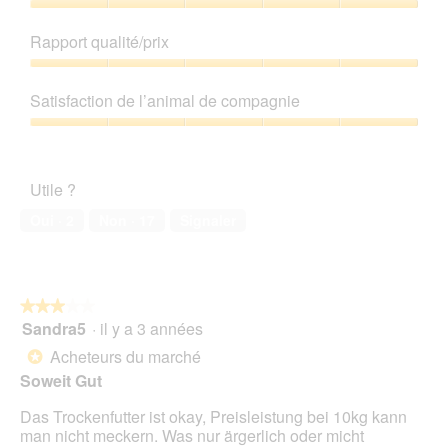
s
o
Qualité
u
C
de
Rapport qualité/prix
r
e
produit,
l
t
5
Rapport
a
t
sur
qualité/prix,
p
e
Satisfaction de l’animal de compagnie
5
5
h
a
sur
Satisfaction
o
c
5
de
t
t
l’animal
o
i
Utile ?
de
1
o
compagnie,
.
n
Oui ·
2
Non ·
17
Signaler
5
e
sur
n
5
t
r
★★★★★
★★★★★
a
Sandra5
·
il y a 3 années
î
3
n
sur
Acheteurs du marché
*
e
5
Soweit Gut
r
étoiles.
a
Das Trockenfutter ist okay, Preisleistung bei 10kg kann
l
man nicht meckern. Was nur ärgerlich oder micht
'