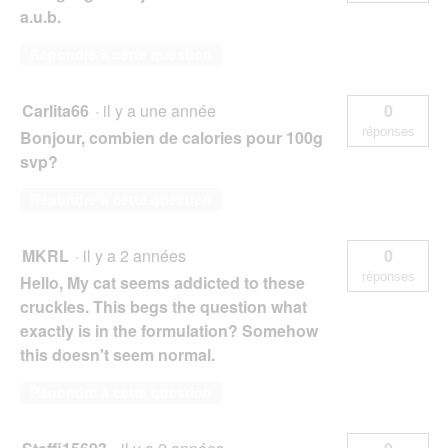
a.u.b.
Répondre à cette question
Carlita66
·
il y a une année
0
réponses
Bonjour, combien de calories pour 100g
svp?
Répondre à cette question
MKRL
·
il y a 2 années
0
réponses
Hello, My cat seems addicted to these
cruckles. This begs the question what
exactly is in the formulation? Somehow
this doesn't seem normal.
Répondre à cette question