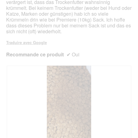
verärgert ist, dass das Trockenfutter wahnsinnig
o
krümmelt. Bei keinem Trockenfutter (weder bei Hund oder
u
Katze, Marken oder günstigen) hab ich so viele
v
Krümmeln drin wie bei Premiere (10kg) Sack. Ich hoffe
e
dass dieses Problem nur bei meinem Sack ist und das es
r
sich nicht (oft) wiederholt.
t
u
Traduire avec Google
r
e
Recommande ce produit
✔
Oui
d
'
u
n
e
b
o
î
t
e
d
e
d
i