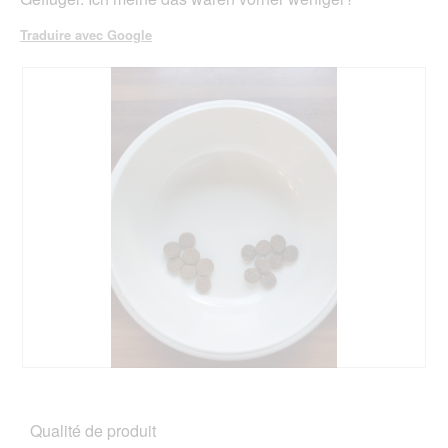
Traduire avec Google
A
P
v
h
i
o
Qualité de produit
s
t