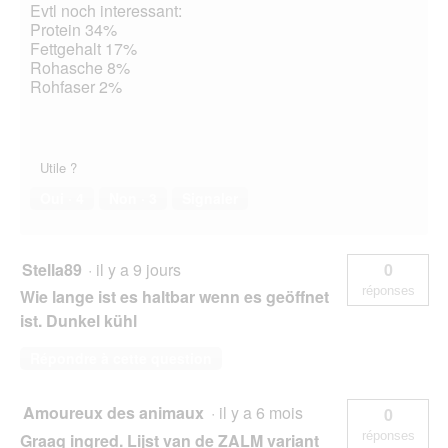
Evtl noch interessant:
Protein 34%
Fettgehalt 17%
Rohasche 8%
Rohfaser 2%
Utile ?
Oui ·
4
Non ·
3
Signaler
Stella89
·
il y a 9 jours
0
réponses
Wie lange ist es haltbar wenn es geöffnet
ist. Dunkel kühl
Répondre à cette question
Amoureux des animaux
·
il y a 6 mois
0
réponses
Graag ingred. Lijst van de ZALM variant