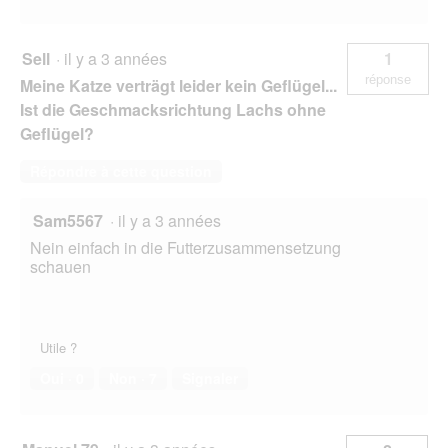
u
e
.
Sell
·
il y a 3 années
1
réponse
Meine Katze verträgt leider kein Geflügel...
Ist die Geschmacksrichtung Lachs ohne
Geflügel?
Répondre à cette question
Sam5567
·
il y a 3 années
Nein einfach in die Futterzusammensetzung
schauen
Utile ?
Oui ·
0
Non ·
7
Signaler