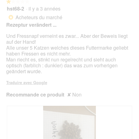
★★★★★
★★★★★
a
hst68-2
·
il y a 3 années
î
1
n
sur
Acheteurs du marché
*
e
5
Rezeptur verändert ...
r
étoiles.
a
Und Fressnapf verneint es zwar... Aber der Beweis liegt
l
auf der Hand!
'
Alle unser 5 Katzen welches dieses Futtermarke geliebt
o
haben Fressen es nicht mehr.
u
Man riecht es, stinkt nun regelrecht und sieht auch
v
optisch (farblich : dunkler) das was zum vorherigen
e
geändert wurde.
r
t
Traduire avec Google
u
r
Recommande ce produit
✘
Non
e
d
'
u
n
e
b
o