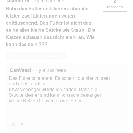
Manuel 79
·
il y a 3 années
2
réponses
Habe das Futter seit Jahren, aber die
letzten zwei Lieferungen waren
enttäuschend. Das Futter ist nicht das
selbe alles kleine Stücke wie Staub . Die
Katzen schauen das nicht mehr an. Wie
kann das sein ???
Répondre à cette question
CatWeazl
·
il y a 3 années
Das Futter ist anders. Es scheint dunkler zu sein
und riecht anders.
Etwas strenger würde ich sagen. Dass die
Stücke kleiner sind kann ich nicht bestätigen.
Meine Katzen fressen es weiterhin...
Utile ?