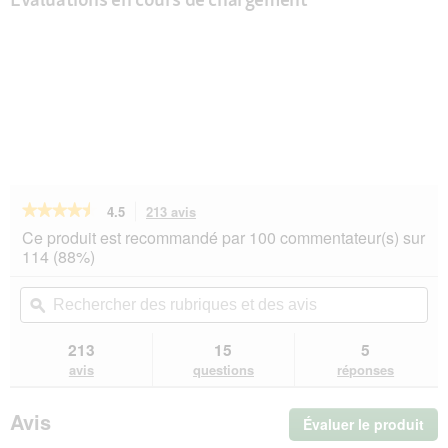
★★★★★
★★★★★
4.5
213 avis
Cette
action
4.5
Ce produit est recommandé par 100 commentateur(s) sur
sur
vous
114 (88%)
5
redirigera
étoiles.
vers
Rechercher
Rec
Lire
les
des
ϙ
de
les
avis.
rubriques
rub
avis
sur
et
et
213
15
5
PREMIERE
des
de
avis
questions
réponses
Meat
avis
avi
Menu
Croquettes
Avis
Évaluer le produit
.
pour
chat
Cet