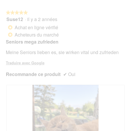
5.
le
mo
bou
est
suiv
★★★★★
★★★★★
4.5
pour
Suse12
·
il y a 2 années
5
mett
sur
sur
à
Achat en ligne vérifié
5.
*
jour
5
le
Acheteurs du marché
*
étoiles.
cont
Seniors mega zufrieden
ci-
des
Meine Seniors lieben es, sie wirken vital und zufrieden
Traduire avec Google
Recommande ce produit
✔
Oui