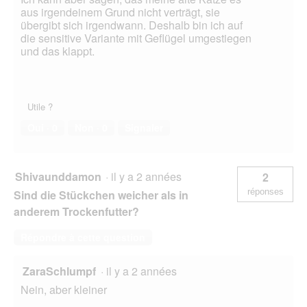
aus irgendeinem Grund nicht verträgt, sie
übergibt sich irgendwann. Deshalb bin ich auf
die sensitive Variante mit Geflügel umgestiegen
und das klappt.
Utile ?
Oui ·
0
Non ·
0
Signaler
Shivaunddamon
·
il y a 2 années
2
réponses
Sind die Stückchen weicher als in
anderem Trockenfutter?
Répondre à cette question
ZaraSchlumpf
·
il y a 2 années
Nein, aber kleiner