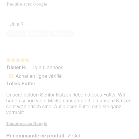
Traduire avec Google
n
e
b
o
Utile ?
î
Oui ·
8
Non ·
0
Signaler
t
e
d
e
d
★★★★★
★★★★★
i
Dieter H.
·
il y a 5 années
5
a
sur
Achat en ligne vérifié
l
*
5
o
Tolles Futter
étoiles.
g
u
Unsere beiden Senior-Katzen lieben dieses Futter. Wir
e
haben schon viele Marken ausprobiert, da unsere Katzen
.
sehr wählerisch sind. Auf dieses Futter sind sie ganz
verrückt.
Traduire avec Google
Recommande ce produit
✔
Oui