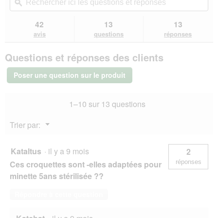
redirigera
ici
ϙ
ici
étoiles.
vers
les
les
Lire
les
questions
que
42
13
13
les
avis.
et
et
avis
avis
questions
réponses
sur
réponses
rép
PREMIERE
Questions et réponses des clients
Meat
Menu
Croquettes
Poser une question sur le produit
pour
chat
senior
1–10 sur 13 questions
2
kg
Menu
Trier par:
▼
Kataltus
·
il y a 9 mois
2
réponses
Ces croquettes sont -elles adaptées pour
minette 5ans stérilisée ??
Répondre à cette question