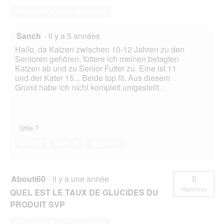
Répondre à cette question
Sanch
·
il y a 5 années
Hallo, da Katzen zwischen 10-12 Jahren zu den
Senioren gehören, füttere ich meinen betagten
Katzen ab und zu Senior Futter zu. Eine ist 11
und der Kater 15... Beide top fit. Aus diesem
Grund habe ich nicht komplett umgestellt.
Utile ?
Oui ·
1
Non ·
1
Signaler
Abouti60
·
il y a une année
0
réponses
QUEL EST LE TAUX DE GLUCIDES DU
PRODUIT SVP
Répondre à cette question