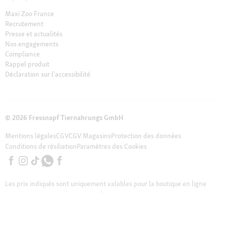
Maxi Zoo France
Recrutement
Presse et actualités
Nos engagements
Compliance
Rappel produit
Déclaration sur l’accessibilité
© 2026 Fressnapf Tiernahrungs GmbH
Mentions légales
CGV
CGV Magasins
Protection des données
Conditions de résiliation
Paramètres des Cookies
Les prix indiqués sont uniquement valables pour la boutique en ligne
Maxi Zoo en France de Fressnapf Tiernahrungs GmbH ; Tous les prix sont
indiqués en EUROS TTC ( TVA incluse). Nous tenons à préciser que notre
assortiment en ligne peut différer de l’assortiment de nos magasins