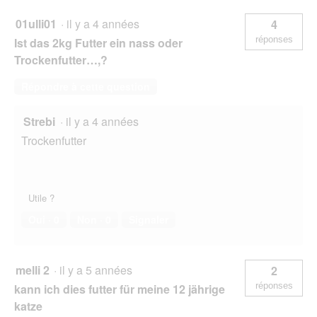
01ulli01
·
il y a 4 années
4
réponses
Ist das 2kg Futter ein nass oder
Trockenfutter…,?
Répondre à cette question
Strebi
·
il y a 4 années
Trockenfutter
Utile ?
Oui ·
0
Non ·
0
Signaler
melli 2
·
il y a 5 années
2
réponses
kann ich dies futter für meine 12 jährige
katze