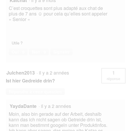
Katchat
·
il y a 9 mois
C’est croquettes sont plus adapté aux chat de
plus de 7 ans ☺️ pour cela qu’elles sont appeler
» Senior «
Utile ?
Oui ·
0
Non ·
0
Signaler
Julchen2013
·
il y a 2 années
1
réponse
Ist hier Gedreide drin?
Répondre à cette question
YaydaDante
·
il y a 2 années
Moin, also bin gerade auf der Arbeit, deshalb
kann das ich nicht sagen ob Getreide drin ist,
kann man bestimmt googeln unter Produktinfos.
Ich kann aber sagen, das meine alte Katze es