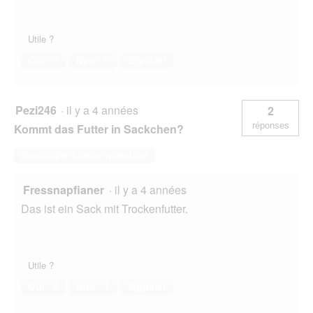
Utile ?
Oui ·
0
Non ·
0
Signaler
Pezi246
·
il y a 4 années
2
réponses
Kommt das Futter in Sackchen?
Répondre à cette question
Fressnapfianer
·
il y a 4 années
Das ist ein Sack mit Trockenfutter.
Utile ?
Oui ·
0
Non ·
1
Signaler