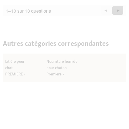
1–10 sur 13 questions
Précédent
◄
Suiva
►
Questions
Quest
Autres catégories correspondantes
Litière pour
Nourriture humide
chat
pour chaton
PREMIERE
Premiere