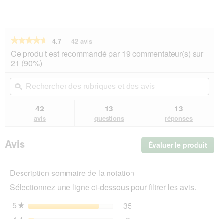
★★★★★
★★★★★
4.7
42 avis
Cette
action
4.7
Ce produit est recommandé par 19 commentateur(s) sur
sur
vous
21 (90%)
5
redirigera
étoiles.
vers
Rechercher
Rec
Lire
les
des
ϙ
de
les
avis.
rubriques
rub
avis
sur
et
et
42
13
13
PREMIERE
des
de
avis
questions
réponses
Meat
avis
avi
Menu
Croquettes
Avis
Évaluer le produit
.
pour
chat
Cet
senior
act
2
Description sommaire de la notation
ent
kg
l'o
Sélectionnez une ligne ci-dessous pour filtrer les avis.
d'u
boî
5
étoiles
35
35 avis avec 5 étoiles.
Sélectionnez pour filtrer 
★
de