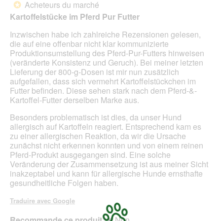
r
n
Acheteurs du marché
u
*
u
s
e
5
e
Kartoffelstücke im Pferd Pur Futter
n
c
r
étoiles.
.
e
h
a
Inzwischen habe ich zahlreiche Rezensionen gelesen,
b
i
l
die auf eine offenbar nicht klar kommunizierte
o
e
'
Produktionsumstellung des Pferd-Pur-Futters hinweisen
î
d
o
(veränderte Konsistenz und Geruch). Bei meiner letzten
t
e
u
Lieferung der 800-g-Dosen ist mir nun zusätzlich
e
n
v
aufgefallen, dass sich vermehrt Kartoffelstückchen im
d
e
e
Futter befinden. Diese sehen stark nach dem Pferd-&-
e
D
r
Kartoffel-Futter derselben Marke aus.
d
o
t
i
s
u
Besonders problematisch ist dies, da unser Hund
a
e
r
allergisch auf Kartoffeln reagiert. Entsprechend kam es
l
n
e
zu einer allergischen Reaktion, da wir die Ursache
o
i
d
zunächst nicht erkennen konnten und von einem reinen
g
m
'
Pferd-Produkt ausgegangen sind. Eine solche
u
m
u
Veränderung der Zusammensetzung ist aus meiner Sicht
e
e
n
inakzeptabel und kann für allergische Hunde ernsthafte
.
r
e
gesundheitliche Folgen haben.
d
b
a
o
Traduire avec Google
s
î
G
t
Recommande ce produit
✘
Non