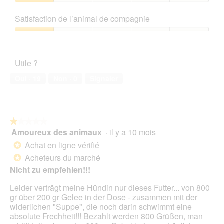
g
o
o
d
Qualité
î
e
C
g
'
de
n
Satisfaction de l’animal de compagnie
3
e
u
u
produit,
e
2
t
e
n
1
Satisfaction
r
4
t
.
e
sur
de
a
3
e
b
5
l’animal
l
2
a
Utile ?
o
de
'
c
î
compagnie,
o
t
Oui ·
19
Non ·
0
Signaler
t
1
u
i
e
sur
v
o
d
5
e
n
e
r
e
d
t
★★★★★
★★★★★
n
i
u
Amoureux des animaux
·
il y a 10 mois
1
t
a
r
sur
r
Achat en ligne vérifié
*
l
e
5
a
Acheteurs du marché
o
*
d
étoiles.
î
g
Nicht zu empfehlen!!!
'
n
u
u
e
e
Leider verträgt meine Hündin nur dieses Futter... von 800
n
r
.
gr über 200 gr Gelee in der Dose - zusammen mit der
e
a
widerlichen "Suppe", die noch darin schwimmt eine
b
l
absolute Frechheit!!! Bezahlt werden 800 Grüßen, man
o
'