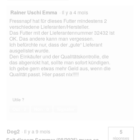
Rainer Uschi Emma
·
il y a 4 mois
Fressnapf hat für dieses Futter mindestens 2
verschiedene Lieferanten/Hersteller.
Das Futter mit der Lieferantennummer 32432 ist
OK. Das andere kann man vergessen.
Ich befürchte nur, dass der „gute“ Lieferant
ausgelistet wurde.
Den Einkäufer und der Qualitätskontrolle, die
das abgenickt hat, sollte man sofort kündigen.
Ich gebe gern etwas mehr Geld aus, wenn die
Qualität passt. Hier passt nix!!!!!
Utile ?
Oui ·
2
Non ·
0
Signaler
Dog2
·
il y a 9 mois
5
réponses
Seit diesem Sommer (08/2025) muss es