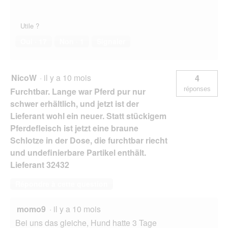
Utile ?
Oui ·
17
Non ·
1
Signaler
NicoW
·
il y a 10 mois
4
réponses
Furchtbar. Lange war Pferd pur nur
schwer erhältlich, und jetzt ist der
Lieferant wohl ein neuer. Statt stückigem
Pferdefleisch ist jetzt eine braune
Schlotze in der Dose, die furchtbar riecht
und undefinierbare Partikel enthält.
Lieferant 32432
Répondre à cette question
momo9
·
il y a 10 mois
Bei uns das gleiche, Hund hatte 3 Tage