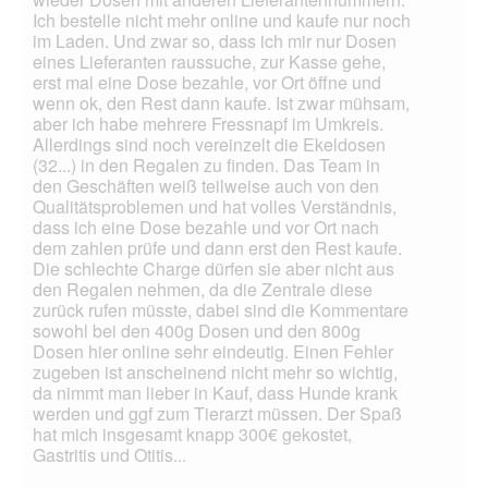
Ich bestelle nicht mehr online und kaufe nur noch
im Laden. Und zwar so, dass ich mir nur Dosen
eines Lieferanten raussuche, zur Kasse gehe,
erst mal eine Dose bezahle, vor Ort öffne und
wenn ok, den Rest dann kaufe. Ist zwar mühsam,
aber ich habe mehrere Fressnapf im Umkreis.
Allerdings sind noch vereinzelt die Ekeldosen
(32...) in den Regalen zu finden. Das Team in
den Geschäften weiß teilweise auch von den
Qualitätsproblemen und hat volles Verständnis,
dass ich eine Dose bezahle und vor Ort nach
dem zahlen prüfe und dann erst den Rest kaufe.
Die schlechte Charge dürfen sie aber nicht aus
den Regalen nehmen, da die Zentrale diese
zurück rufen müsste, dabei sind die Kommentare
sowohl bei den 400g Dosen und den 800g
Dosen hier online sehr eindeutig. Einen Fehler
zugeben ist anscheinend nicht mehr so wichtig,
da nimmt man lieber in Kauf, dass Hunde krank
werden und ggf zum Tierarzt müssen. Der Spaß
hat mich insgesamt knapp 300€ gekostet,
Gastritis und Otitis...