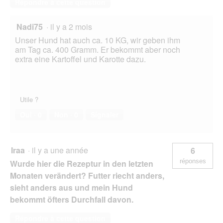
t
Répondre à cette question
e
d
Nadi75
·
il y a 2 mois
e
d
Unser Hund hat auch ca. 10 KG, wir geben ihm
i
am Tag ca. 400 Gramm. Er bekommt aber noch
a
extra eine Kartoffel und Karotte dazu.
l
o
g
u
Utile ?
e
.
Oui ·
0
Non ·
0
Signaler
Iraa
·
il y a une année
6
réponses
Wurde hier die Rezeptur in den letzten
Monaten verändert? Futter riecht anders,
sieht anders aus und mein Hund
bekommt öfters Durchfall davon.
Répondre à cette question