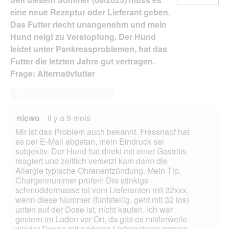
eine neue Rezeptur oder Lieferant geben.
Das Futter riecht unangenehm und mein
Hund neigt zu Verstopfung. Der Hund
leidet unter Pankreasproblemen, hat das
Futter die letzten Jahre gut vertragen.
Frage: Alternativfutter
Répondre à cette question
nicwo
·
il y a 9 mois
Mir ist das Problem auch bekannt. Fressnapf hat
es per E-Mail abgetan, mein Eindruck sei
subjektiv. Der Hund hat direkt mit einer Gastritis
reagiert und zeitlich versetzt kam dann die
Allergie typische Ohrenentzündung. Mein Tip,
Chargennummer prüfen! Die stinkige
schmoddermasse ist vom Lieferanten mit 32xxx,
wenn diese Nummer (fünfstellig, geht mit 32 los)
unten auf der Dose ist, nicht kaufen. Ich war
gestern im Laden vor Ort, da gibt es mittlerweile
wieder Dosen mit anderen Lieferantennummern.