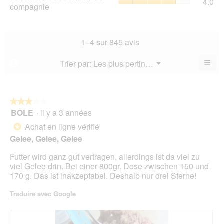
4.0
val
de
compagnie
mo
val
de
l’a
est
de
la
de
4.1
la
not
co
sur
not
mo
La
1–4 sur 845 avis
5.
mo
est
val
est
3.7
de
≡
Menu
Trier par:
Les plus pertinents
?
3.7
▼
sur
la
Cliq
sur
5.
not
sur
5.
le
mo
bou
est
suiv
★★★★★
★★★★★
4
pour
BOLE
·
il y a 3 années
3
mett
sur
sur
à
Achat en ligne vérifié
5.
*
jour
5
le
Gelee, Gelee, Gelee
étoiles.
cont
ci-
Futter wird ganz gut vertragen, allerdings ist da viel zu
des
viel Gelee drin. Bei einer 800gr. Dose zwischen 150 und
170 g. Das ist inakzeptabel. Deshalb nur drei Sterne!
Traduire avec Google