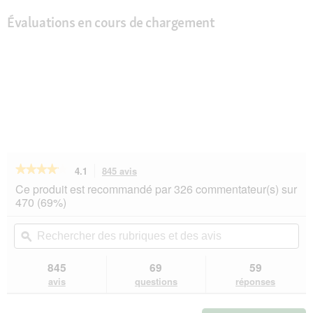
Évaluations en cours de chargement
★★★★★
★★★★★
4.1
845 avis
Cette
action
4.1
Ce produit est recommandé par 326 commentateur(s) sur
sur
vous
470 (69%)
5
redirigera
étoiles.
vers
Rechercher
Rec
Lire
les
des
ϙ
de
les
avis.
rubriques
rub
avis
sur
et
et
845
69
59
PREMIERE
des
de
avis
questions
réponses
Meati
avis
avi
Sensitive
nourriture