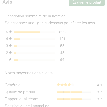
Avis
Évaluer le produit
.
humide
pour
Cet
chien,
act
Adult
Description sommaire de la notation
ent
Cheval
l'o
et
Sélectionnez une ligne ci-dessous pour filtrer les avis.
d'u
pommes
de
boî
5
étoiles
528
528 avis avec 5 étoiles.
Sélectionnez pour filtrer 
★
terre
de
12x800
4
étoiles
121
dia
121 avis avec 4 étoiles.
Sélectionnez pour filtrer 
★
g
3
étoiles
55
55 avis avec 3 étoiles.
Sélectionnez pour filtrer 
★
2
étoiles
45
45 avis avec 2 étoiles.
Sélectionnez pour filtrer 
★
1
étoiles
96
96 avis avec 1 étoile.
Sélectionnez pour filtrer 
★
Notes moyennes des clients
Gén
Générale
4.1
★★★★★
★★★★★
La
Qua
Qualité de produit
3.7
val
de
de
Rap
Rapport qualité/prix
3.7
pro
la
qua
La
Sat
Satisfaction de l’animal de
not
La