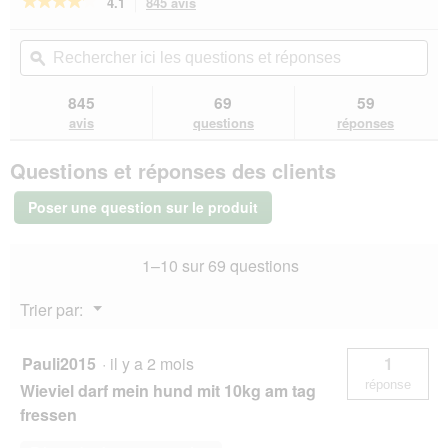
g
★★★★★
★★★★★
4.1
845 avis
Cette
'
n
u
action
4.1
u
e
e
sur
vous
Rechercher
Rec
n
r
5
.
redirigera
ici
ϙ
ici
e
a
étoiles.
vers
les
les
b
l
Lire
les
questions
que
o
845
69
59
les
'
avis.
et
et
î
avis
avis
questions
réponses
o
sur
réponses
rép
t
u
PREMIERE
e
v
Questions et réponses des clients
Meati
d
e
Sensitive
e
r
nourriture
Poser une question sur le produit
d
humide
t
pour
i
u
chien,
a
r
1–10 sur 69 questions
Adult
l
e
Cheval
o
d
et
Menu
Trier par:
g
pommes
'
▼
de
u
u
terre
e
n
12x800
Pauli2015
·
il y a 2 mois
1
.
e
g
réponse
Wieviel darf mein hund mit 10kg am tag
b
o
fressen
î