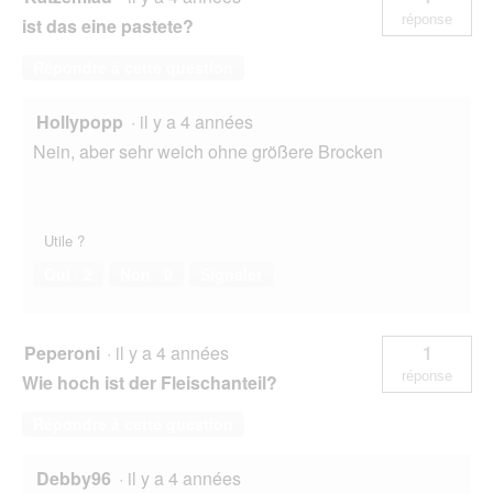
réponse
ist das eine pastete?
Répondre à cette question
Hollypopp
·
il y a 4 années
Nein, aber sehr weich ohne größere Brocken
Utile ?
Oui ·
2
Non ·
0
Signaler
Peperoni
·
il y a 4 années
1
réponse
Wie hoch ist der Fleischanteil?
Répondre à cette question
Debby96
·
il y a 4 années