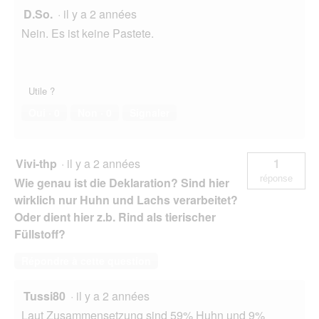
e
D.So.
·
il y a 2 années
d
Nein. Es ist keine Pastete.
e
d
i
a
l
Utile ?
o
Oui ·
0
Non ·
0
Signaler
g
u
e
.
Vivi-thp
·
il y a 2 années
1
réponse
Wie genau ist die Deklaration? Sind hier
wirklich nur Huhn und Lachs verarbeitet?
Oder dient hier z.b. Rind als tierischer
Füllstoff?
Répondre à cette question
Tussi80
·
il y a 2 années
Laut Zusammensetzung sind 59% Huhn und 9%