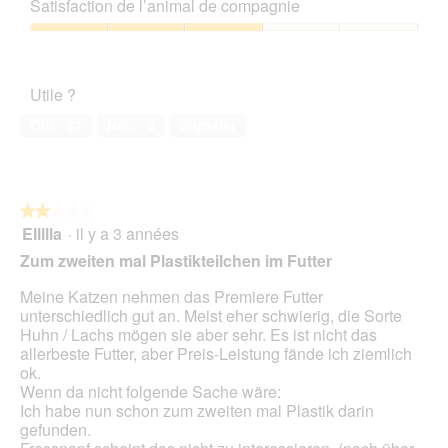
qualité/prix,
a
t
e
Satisfaction de l’animal de compagnie
5
3
l
e
a
sur
'
Satisfaction
D
c
5
o
de
o
t
u
l’animal
s
i
Utile ?
v
de
e
o
e
compagnie,
n
n
Oui ·
52
Non ·
3
Signaler
r
3
e
t
sur
n
u
5
t
r
r
e
★★★★★
★★★★★
a
d
Ellllla
·
il y a 3 années
î
2
'
n
sur
Zum zweiten mal Plastikteilchen im Futter
u
e
5
n
r
étoiles.
Meine Katzen nehmen das Premiere Futter
e
a
unterschiedlich gut an. Meist eher schwierig, die Sorte
b
l
Huhn / Lachs mögen sie aber sehr. Es ist nicht das
o
'
allerbeste Futter, aber Preis-Leistung fände ich ziemlich
î
o
ok.
t
u
Wenn da nicht folgende Sache wäre:
e
v
Ich habe nun schon zum zweiten mal Plastik darin
d
e
gefunden.
e
r