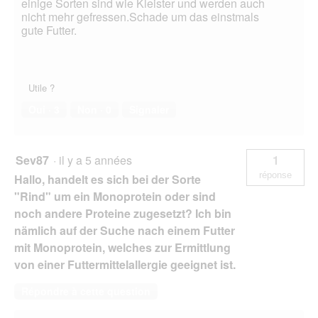
einige Sorten sind wie Kleister und werden auch
nicht mehr gefressen.Schade um das einstmals
gute Futter.
Utile ?
Oui ·
3
Non ·
0
Signaler
Sev87
·
il y a 5 années
1
réponse
Hallo, handelt es sich bei der Sorte
"Rind" um ein Monoprotein oder sind
noch andere Proteine zugesetzt? Ich bin
nämlich auf der Suche nach einem Futter
mit Monoprotein, welches zur Ermittlung
von einer Futtermittelallergie geeignet ist.
Répondre à cette question