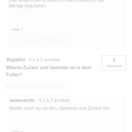
Menge regulieren.
Utile ?
Oui ·
0
Non ·
1
Signaler
Biglabbi
·
il y a 3 années
2
réponses
Wieviel Zucker und Getreide ist in dem
Futter?
Répondre à cette question
aaaanando
·
il y a 3 années
Weder noch isy da drin. Getreide und Zucker frei
Utile ?