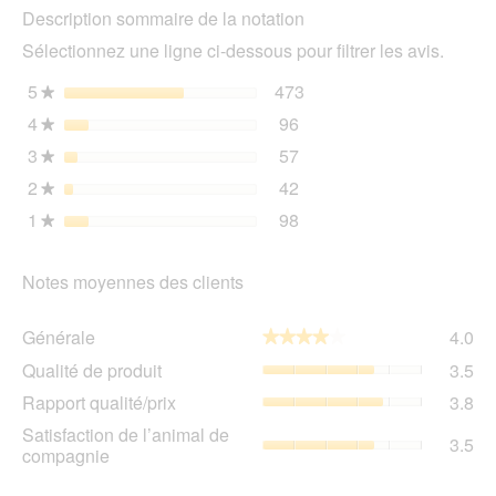
de
Description sommaire de la notation
ent
volaille
l'o
12x400
Sélectionnez une ligne ci-dessous pour filtrer les avis.
d'u
g
boî
5
étoiles
473
473 avis avec 5 étoiles.
Sélectionnez pour filtrer 
★
de
4
étoiles
96
dia
96 avis avec 4 étoiles.
Sélectionnez pour filtrer 
★
3
étoiles
57
57 avis avec 3 étoiles.
Sélectionnez pour filtrer 
★
2
étoiles
42
42 avis avec 2 étoiles.
Sélectionnez pour filtrer 
★
1
étoiles
98
98 avis avec 1 étoile.
Sélectionnez pour filtrer 
★
Notes moyennes des clients
Gén
Générale
4.0
★★★★★
★★★★★
La
Qua
Qualité de produit
3.5
val
de
de
Rap
Rapport qualité/prix
3.8
pro
la
qua
La
Sat
Satisfaction de l’animal de
not
La
3.5
val
de
compagnie
mo
val
de
l’a
est
de
la
de
4