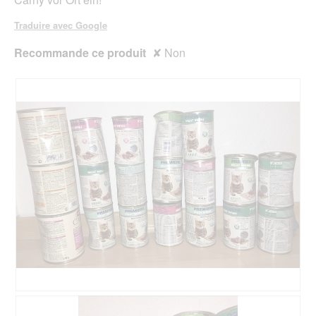
Traduire avec Google
Recommande ce produit
✘
Non
A
P
v
h