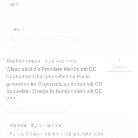
68%
Utile ?
Oui ·
0
Non ·
0
Signaler
Sachsenmaus
·
il y a 4 années
1
réponse
Wieso sind die Premiere Menüs mit DE
Deutschen Chargen seltsame Paste
geworden im Gegensatz zu denen mit CH
Schweizer Charge in Kombination mit DE
???
Répondre à cette question
Kymmi
·
il y a 4 années
Auf die Charge hab ich nicht geachtet ,aber