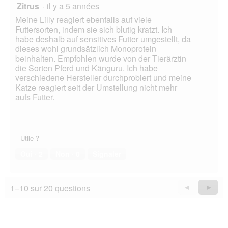
Zitrus
·
il y a 5 années
Meine Lilly reagiert ebenfalls auf viele
Futtersorten, indem sie sich blutig kratzt. Ich
habe deshalb auf sensitives Futter umgestellt, da
dieses wohl grundsätzlich Monoprotein
beinhalten. Empfohlen wurde von der Tierärztin
die Sorten Pferd und Känguru. Ich habe
verschiedene Hersteller durchprobiert und meine
Katze reagiert seit der Umstellung nicht mehr
aufs Futter.
Utile ?
Oui ·
2
Non ·
0
Signaler
1–10 sur 20 questions
Précédent
◄
Suiva
►
Questions
Quest