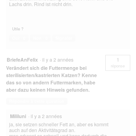
Lachs drin. Rind ist nicht drin.
Utile ?
Oui ·
0
Non ·
0
Signaler
BriefeAnFelix
·
il y a 2 années
1
réponse
Verändert sich die Futtermenge bei
sterilisierten/kastrierten Katzen? Kenne
das so von andern Futtermarken, habe
aber dazu keinen Hinweis gefunden.
Répondre à cette question
Mililuni
·
il y a 2 années
ja, sie setzen schneller Fett an, aber es kommt
auch auf den Aktivitätsgrad an.
man erkennt es schnell und kann dadurch die