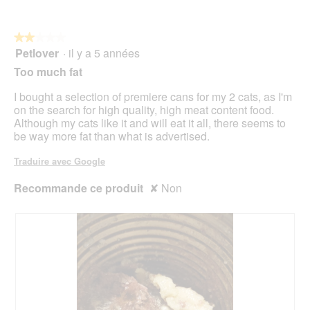
r
n
5
a
t
m
r
★★★★★
★★★★★
B
a
Petlover
·
il y a 5 années
o
î
2
d
n
sur
Too much fat
e
e
5
n
r
étoiles.
I bought a selection of premiere cans for my 2 cats, as I'm
a
on the search for high quality, high meat content food.
l
Although my cats like it and will eat it all, there seems to
'
be way more fat than what is advertised.
o
u
Traduire avec Google
v
e
Recommande ce produit
✘
Non
r
t
u
r
e
d
'
u
n