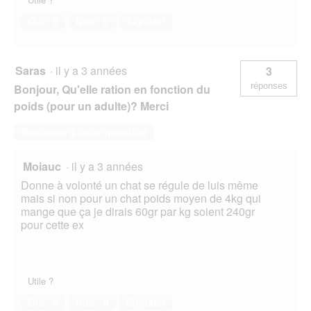
Oui ·
0
Non ·
0
Signaler
Saras
·
il y a 3 années
3
réponses
Bonjour, Qu'elle ration en fonction du
poids (pour un adulte)? Merci
Répondre à cette question
Moiauc
·
il y a 3 années
Donne à volonté un chat se régule de luis même
mais si non pour un chat poids moyen de 4kg qui
mange que ça je dirais 60gr par kg soient 240gr
pour cette ex
Utile ?
Oui ·
0
Non ·
0
Signaler