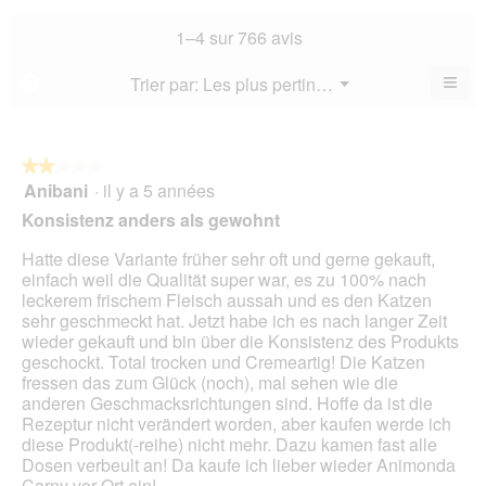
la
not
co
sur
not
mo
La
1–4 sur 766 avis
5.
mo
est
val
est
3.5
de
≡
Menu
Trier par:
Les plus pertinents
?
3.8
▼
sur
la
Cliq
sur
5.
not
sur
5.
le
mo
bou
est
suiv
★★★★★
★★★★★
3.5
pour
Anibani
·
il y a 5 années
2
mett
sur
sur
à
Konsistenz anders als gewohnt
5.
jour
5
le
étoiles.
Hatte diese Variante früher sehr oft und gerne gekauft,
cont
ci-
einfach weil die Qualität super war, es zu 100% nach
des
leckerem frischem Fleisch aussah und es den Katzen
sehr geschmeckt hat. Jetzt habe ich es nach langer Zeit
wieder gekauft und bin über die Konsistenz des Produkts
geschockt. Total trocken und Cremeartig! Die Katzen
fressen das zum Glück (noch), mal sehen wie die
anderen Geschmacksrichtungen sind. Hoffe da ist die
Rezeptur nicht verändert worden, aber kaufen werde ich
diese Produkt(-reihe) nicht mehr. Dazu kamen fast alle
Dosen verbeult an! Da kaufe ich lieber wieder Animonda
Carny vor Ort ein!