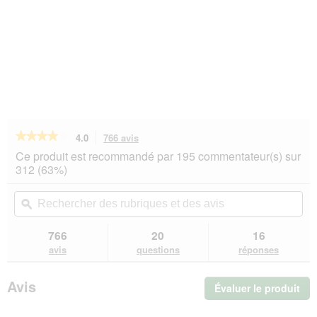
★★★★★
★★★★★
4.0
766 avis
Cette
action
4
Ce produit est recommandé par 195 commentateur(s) sur
sur
vous
312 (63%)
5
redirigera
étoiles.
vers
Rechercher
Rec
Lire
les
des
ϙ
de
les
avis.
rubriques
rub
avis
sur
et
et
766
20
16
PREMIERE
des
de
avis
questions
réponses
Menu
avis
avi
Viande
Adulte
Avis
Évaluer le produit
.
Boeuf
&
Cet
Mélange
act