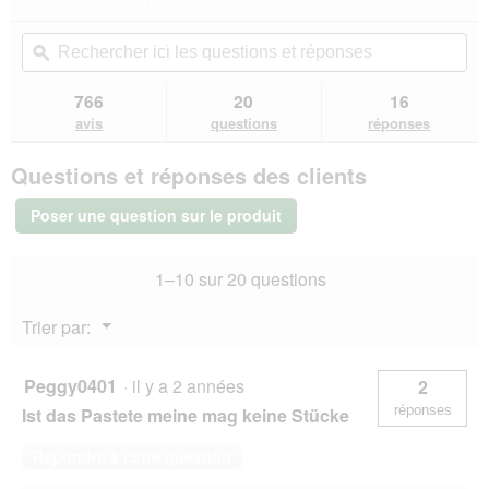
n
action
4
u
e
sur
vous
Rechercher
Rec
n
r
5
redirigera
ici
ϙ
ici
e
a
étoiles.
vers
les
les
b
l
Lire
les
questions
que
o
766
20
16
les
'
avis.
et
et
î
avis
avis
questions
réponses
o
sur
réponses
rép
t
u
PREMIERE
e
v
Questions et réponses des clients
Menu
d
e
Viande
e
r
Adulte
Poser une question sur le produit
d
Boeuf
t
&
i
u
Mélange
a
r
1–10 sur 20 questions
de
l
e
volaille
o
d
12x400
Menu
Trier par:
g
g
'
▼
u
u
e
n
Peggy0401
·
il y a 2 années
2
.
e
réponses
Ist das Pastete meine mag keine Stücke
b
o
Répondre à cette question
î
t