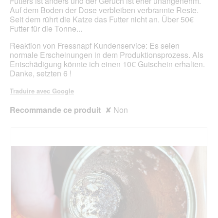
Futters ist anders und der Geruch ist eher unangenehm.
i
u
t
Auf dem Boden der Dose verbleiben verbrannte Reste.
a
r
r
Seit dem rührt die Katze das Futter nicht an. Über 50€
l
e
a
Futter für die Tonne...
o
d
î
g
'
n
Reaktion von Fressnapf Kundenservice: Es seien
u
u
e
normale Erscheinungen in dem Produktionsprozess. Als
e
n
r
Entschädigung könnte ich einen 10€ Gutschein erhalten.
.
e
a
Danke, setzten 6 !
b
l
o
'
Traduire avec Google
î
o
t
u
Recommande ce produit
✘
Non
e
v
d
e
e
r
d
t
i
u
a
r
l
e
o
d
g
'
u
u
e
n
.