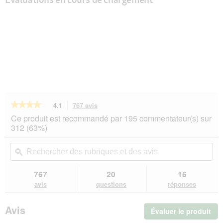
★★★★★
★★★★★
4.1
767 avis
Cette
action
4.1
Ce produit est recommandé par 195 commentateur(s) sur
sur
vous
312 (63%)
5
redirigera
étoiles.
vers
Rechercher
Rec
Lire
les
des
ϙ
de
les
avis.
rubriques
rub
avis
sur
et
et
767
20
16
PREMIERE
des
de
avis
questions
réponses
Menu
avis
avi
Viande
Adulte
Avis
Évaluer le produit
.
Bœuf
avec
Cet