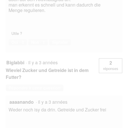
man erkennt es schnell und kann dadurch die
Menge regulieren.
Utile ?
Oui ·
0
Non ·
1
Signaler
Biglabbi
·
il y a 3 années
2
réponses
Wieviel Zucker und Getreide ist in dem
Futter?
Répondre à cette question
aaaanando
·
il y a 3 années
Weder noch isy da drin. Getreide und Zucker frei