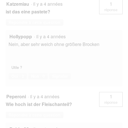
Katzemiau
·
il y a 4 années
1
réponse
ist das eine pastete?
Répondre à cette question
Hollypopp
·
il y a 4 années
Nein, aber sehr weich ohne größere Brocken
Utile ?
Oui ·
2
Non ·
0
Signaler
Peperoni
·
il y a 4 années
1
réponse
Wie hoch ist der Fleischanteil?
Répondre à cette question