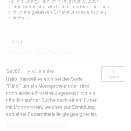
Auf die Charge hab ich nicht geachtet ,aber
einige Sorten sind wie Kleister und werden auch
nicht mehr gefressen.Schade um das einstmals
gute Futter.
Utile ?
Oui ·
3
Non ·
0
Signaler
Sev87
·
il y a 5 années
1
réponse
Hallo, handelt es sich bei der Sorte
"Rind" um ein Monoprotein oder sind
noch andere Proteine zugesetzt? Ich bin
nämlich auf der Suche nach einem Futter
mit Monoprotein, welches zur Ermittlung
von einer Futtermittelallergie geeignet ist.
Répondre à cette question