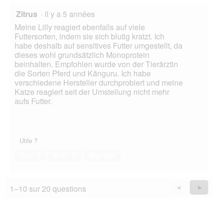
Zitrus
·
il y a 5 années
Meine Lilly reagiert ebenfalls auf viele
Futtersorten, indem sie sich blutig kratzt. Ich
habe deshalb auf sensitives Futter umgestellt, da
dieses wohl grundsätzlich Monoprotein
beinhalten. Empfohlen wurde von der Tierärztin
die Sorten Pferd und Känguru. Ich habe
verschiedene Hersteller durchprobiert und meine
Katze reagiert seit der Umstellung nicht mehr
aufs Futter.
Utile ?
Oui ·
2
Non ·
0
Signaler
1–10 sur 20 questions
Précédent
◄
Suiva
►
Questions
Quest