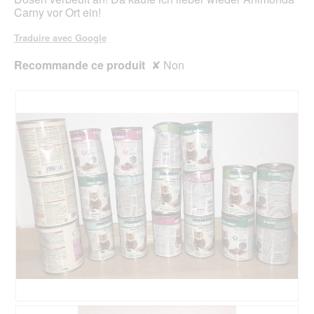
Carny vor Ort ein!
Traduire avec Google
Recommande ce produit
✘
Non
A
P