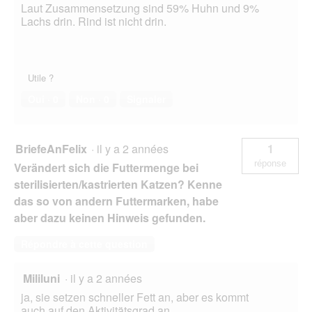
Laut Zusammensetzung sind 59% Huhn und 9%
Lachs drin. Rind ist nicht drin.
Utile ?
Oui ·
0
Non ·
0
Signaler
BriefeAnFelix
·
il y a 2 années
1
réponse
Verändert sich die Futtermenge bei
sterilisierten/kastrierten Katzen? Kenne
das so von andern Futtermarken, habe
aber dazu keinen Hinweis gefunden.
Répondre à cette question
Mililuni
·
il y a 2 années
ja, sie setzen schneller Fett an, aber es kommt
auch auf den Aktivitätsgrad an.