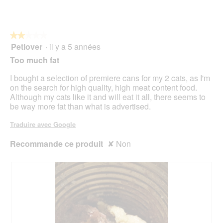
sur
r
n
5
a
t
m
r
★★★★★
★★★★★
B
a
Petlover
·
il y a 5 années
o
î
2
d
n
sur
Too much fat
e
e
5
n
r
étoiles.
I bought a selection of premiere cans for my 2 cats, as I'm
a
on the search for high quality, high meat content food.
l
Although my cats like it and will eat it all, there seems to
'
be way more fat than what is advertised.
o
u
Traduire avec Google
v
e
Recommande ce produit
✘
Non
r
t
u
r
e
d
'
u