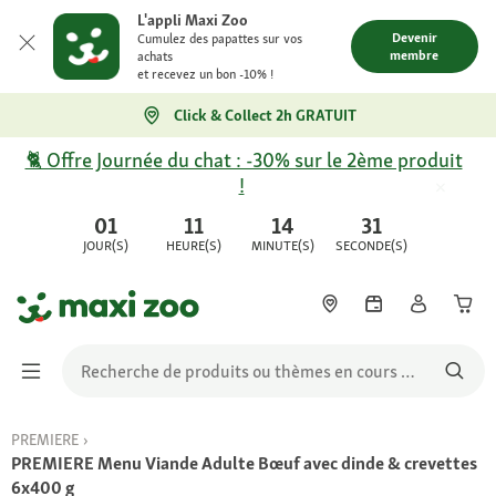
L'appli Maxi Zoo
Devenir
Cumulez des papattes sur vos
membre
achats
et recevez un bon -10% !
Click & Collect 2h GRATUIT
🐈 Offre Journée du chat : -30% sur le 2ème produit
!
01
11
14
31
JOUR(S)
HEURE(S)
MINUTE(S)
SECONDE(S)
PREMIERE
PREMIERE Menu Viande Adulte Bœuf avec dinde & crevettes
6x400 g