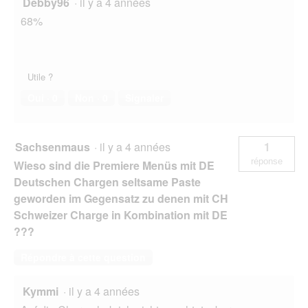
Debby96
·
il y a 4 années
68%
Utile ?
Oui ·
0
Non ·
0
Signaler
Sachsenmaus
·
il y a 4 années
1
réponse
Wieso sind die Premiere Menüs mit DE
Deutschen Chargen seltsame Paste
geworden im Gegensatz zu denen mit CH
Schweizer Charge in Kombination mit DE
???
Répondre à cette question
Kymmi
·
il y a 4 années