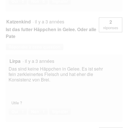
Oui ·
0
Non ·
0
Signaler
Katzenkind
·
il y a 3 années
2
réponses
Ist das futter Häppchen in Gelee. Oder alle
Pate
Répondre à cette question
Lirpa
·
il y a 3 années
Das sind keine Häppchen in Gelee. Es ist sehr
fein zerkleinertes Fleisch und hat eher die
Konsistenz von Brei.
Utile ?
Oui ·
1
Non ·
1
Signaler