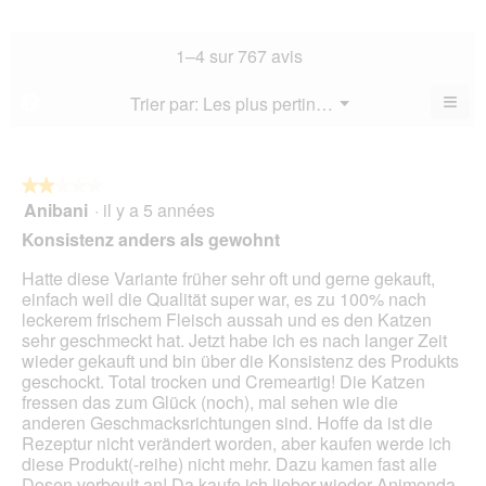
la
de
4.1
la
not
co
sur
not
mo
La
1–4 sur 767 avis
5.
mo
est
val
est
3.5
de
≡
Menu
Trier par:
Les plus pertinents
?
3.8
▼
sur
la
Cliq
sur
5.
not
sur
5.
le
mo
bou
est
suiv
★★★★★
★★★★★
3.5
pour
Anibani
·
il y a 5 années
2
mett
sur
sur
à
Konsistenz anders als gewohnt
5.
jour
5
le
étoiles.
Hatte diese Variante früher sehr oft und gerne gekauft,
cont
ci-
einfach weil die Qualität super war, es zu 100% nach
des
leckerem frischem Fleisch aussah und es den Katzen
sehr geschmeckt hat. Jetzt habe ich es nach langer Zeit
wieder gekauft und bin über die Konsistenz des Produkts
geschockt. Total trocken und Cremeartig! Die Katzen
fressen das zum Glück (noch), mal sehen wie die
anderen Geschmacksrichtungen sind. Hoffe da ist die
Rezeptur nicht verändert worden, aber kaufen werde ich
diese Produkt(-reihe) nicht mehr. Dazu kamen fast alle
Dosen verbeult an! Da kaufe ich lieber wieder Animonda