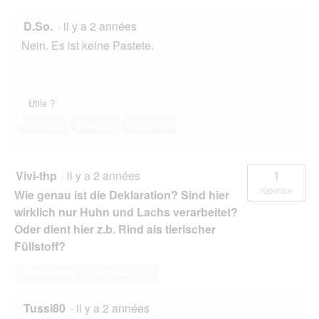
t
e
D.So.
·
il y a 2 années
d
Nein. Es ist keine Pastete.
e
d
i
a
l
Utile ?
o
Oui ·
0
Non ·
0
Signaler
g
u
e
.
Vivi-thp
·
il y a 2 années
1
réponse
Wie genau ist die Deklaration? Sind hier
wirklich nur Huhn und Lachs verarbeitet?
Oder dient hier z.b. Rind als tierischer
Füllstoff?
Répondre à cette question
Tussi80
·
il y a 2 années