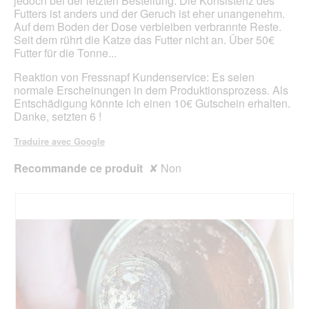
jedoch bei der letzten Bestellung. Die Konsistenz des
d
t
n
Futters ist anders und der Geruch ist eher unangenehm.
i
u
t
Auf dem Boden der Dose verbleiben verbrannte Reste.
a
r
r
Seit dem rührt die Katze das Futter nicht an. Über 50€
l
e
a
Futter für die Tonne...
o
d
î
g
'
n
Reaktion von Fressnapf Kundenservice: Es seien
u
u
e
normale Erscheinungen in dem Produktionsprozess. Als
e
n
r
Entschädigung könnte ich einen 10€ Gutschein erhalten.
.
e
a
Danke, setzten 6 !
b
l
o
'
Traduire avec Google
î
o
t
u
Recommande ce produit
✘
Non
e
v
d
e
e
r
d
t
i
u
a
r
l
e
o
d
g
'
u
u
e