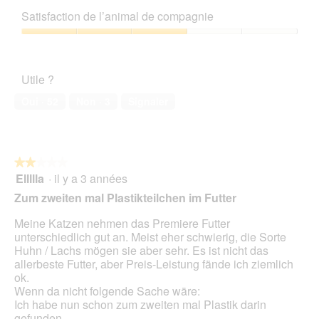
l
t
sur
qualité/prix,
a
t
e
Satisfaction de l’animal de compagnie
5
3
l
e
a
sur
'
Satisfaction
D
c
5
o
de
o
t
u
l’animal
s
i
Utile ?
v
de
e
o
e
compagnie,
n
n
Oui ·
52
Non ·
3
Signaler
r
3
e
t
sur
n
u
5
t
r
r
e
★★★★★
★★★★★
a
d
Ellllla
·
il y a 3 années
î
2
'
n
sur
Zum zweiten mal Plastikteilchen im Futter
u
e
5
n
r
étoiles.
Meine Katzen nehmen das Premiere Futter
e
a
unterschiedlich gut an. Meist eher schwierig, die Sorte
b
l
Huhn / Lachs mögen sie aber sehr. Es ist nicht das
o
'
allerbeste Futter, aber Preis-Leistung fände ich ziemlich
î
o
ok.
t
u
Wenn da nicht folgende Sache wäre:
e
v
Ich habe nun schon zum zweiten mal Plastik darin
d
e
gefunden.