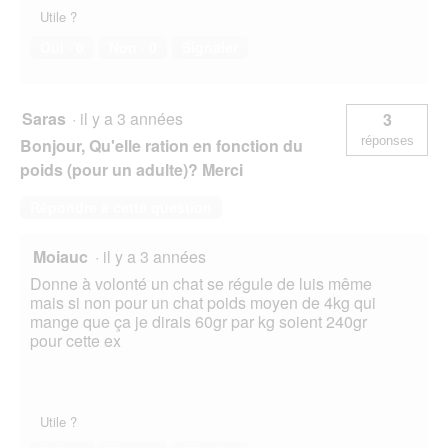
Utile ?
Oui ·
0
Non ·
0
Signaler
Saras
·
il y a 3 années
3
réponses
Bonjour, Qu'elle ration en fonction du
poids (pour un adulte)? Merci
Répondre à cette question
Moiauc
·
il y a 3 années
Donne à volonté un chat se régule de luis même
mais si non pour un chat poids moyen de 4kg qui
mange que ça je dirais 60gr par kg soient 240gr
pour cette ex
Utile ?