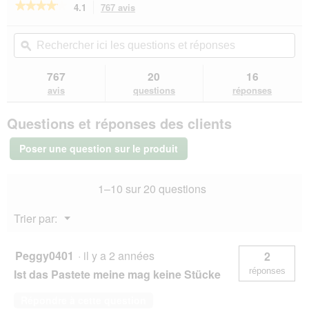
★★★★★
★★★★★
4.1
767 avis
Cette
'
n
action
4.1
u
e
sur
vous
Rechercher
Rec
n
r
5
redirigera
ici
ϙ
ici
e
a
étoiles.
vers
les
les
b
l
Lire
les
questions
que
o
767
20
16
les
'
avis.
et
et
î
avis
avis
questions
réponses
o
sur
réponses
rép
t
u
PREMIERE
e
v
Questions et réponses des clients
Menu
d
e
Viande
e
r
Adulte
Poser une question sur le produit
d
Bœuf
t
avec
i
u
dinde
a
r
1–10 sur 20 questions
&
l
e
crevettes
o
d
6x400
Menu
Trier par:
g
g
'
▼
u
u
e
n
Peggy0401
·
il y a 2 années
2
.
e
réponses
Ist das Pastete meine mag keine Stücke
b
o
Répondre à cette question
î