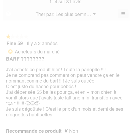
1–4 sur 81 avis
5.
mo
est
val
est
3.2
de
≡
Menu
Trier par:
Les plus pertinents
?
2.9
▼
sur
la
Cliq
sur
5.
not
sur
5.
le
mo
bou
est
suiv
★★★★★
★★★★★
3.5
pour
Fine 59
·
il y a 2 années
1
mett
sur
sur
à
Acheteurs du marché
5.
*
jour
5
le
BARF ????????
étoiles.
cont
ci-
J'ai acheté ce produit hier ! Toute la panoplie !!!!
des
Je ne comprend pas comment on peut vendre ça en le
nommant comme du barf !!!! Je suis outrée
C'est juste du haché pour bébés !
J'ai dépensée 55 balles pour ça, et en + mon chien à
vomit alors que j'avais juste fait une mini transition avec
"ça " !!!!!! 🤬🤬🤬
Je suis dégoûtée ! C'est le prix d'un mois et demi de ses
croquettes habituelles
Recommande ce produit
✘
Non