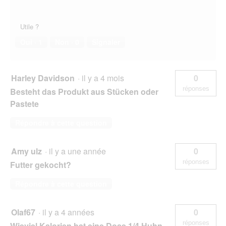
Utile ?
Oui ·
1
Non ·
0
Signaler
Harley Davidson
·
il y a 4 mois
0
réponses
Besteht das Produkt aus Stücken oder
Pastete
Répondre à cette question
Amy ulz
·
il y a une année
0
réponses
Futter gekocht?
Répondre à cette question
Olaf67
·
il y a 4 années
0
réponses
Wieviel Kalorien hat eine Dose 1/4 Huhn