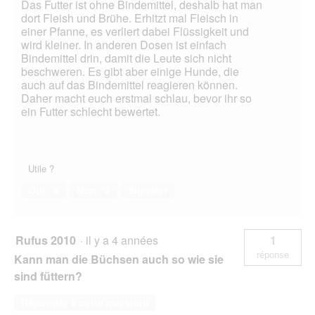
Das Futter ist ohne Bindemittel, deshalb hat man
l
dort Fleish und Brühe. Erhitzt mal Fleisch in
o
einer Pfanne, es verliert dabei Flüssigkeit und
g
wird kleiner. In anderen Dosen ist einfach
u
Bindemittel drin, damit die Leute sich nicht
e
beschweren. Es gibt aber einige Hunde, die
.
auch auf das Bindemittel reagieren können.
Daher macht euch erstmal schlau, bevor ihr so
ein Futter schlecht bewertet.
Utile ?
Oui ·
9
Non ·
2
Signaler
Rufus 2010
·
il y a 4 années
1
réponse
Kann man die Büchsen auch so wie sie
sind füttern?
Répondre à cette question