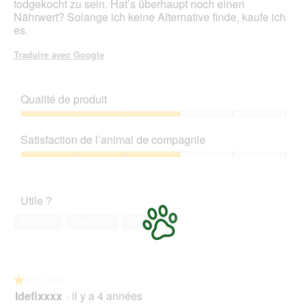
todgekocht zu sein. Hat’s überhaupt noch einen
a
r
Nährwert? Solange ich keine Alternative finde, kaufe ich
l
e
es.
o
d
g
'
Traduire avec Google
u
u
e
n
.
e
Qualité de produit
b
o
Qualité
î
de
Satisfaction de l’animal de compagnie
t
produit,
e
3
Satisfaction
d
sur
de
e
5
l’animal
d
Utile ?
de
i
compagnie,
a
Oui ·
12
Non ·
26
Signaler
3
l
sur
o
5
g
u
★★★★★
★★★★★
e
Idefixxxx
·
il y a 4 années
1
.
sur