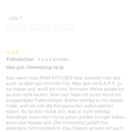
sur
'
Satisfaction
o
c
5
o
de
t
t
u
l’animal
o
i
Utile ?
v
de
2
o
e
compagnie,
.
n
Oui ·
13
Non ·
26
Signaler
r
1
e
t
sur
n
u
5
t
r
r
e
★★★★★
★★★★★
a
d
Fellnäschen
·
il y a 6 années
î
3
'
n
sur
Idee gut, Umsetzung na ja
u
e
5
n
r
étoiles.
Also wenn man RAW KITCHEN liest, erwartet man das
e
a
auch. Ist aber gar nicht der Fall. Was das mit B.A.R.F. zu
b
l
tun haben soll, weiß ich nicht. Normaler Weise würde ich
o
'
es also nicht kaufen. Aber nun habe ich einen Hund mit
î
o
ausgeprägter Futterallergie. Bisher verträgt er nur dieses
t
u
Futter, weil ich hier die Komponenten selbst wählen
e
v
käann. Es ist also nichts drin, was er nicht verträgt.
d
e
Allerdings muss mein Hund schon großen Hunger haben,
e
r
wenn das fressen soll. Die Konsistenz gefällt ihm
d
t
jedenfalls nicht sonderlich. Das Fleisch scheint mir auch
i
u