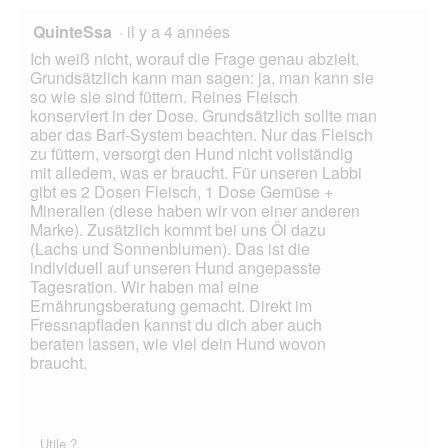
QuinteSsa
·
il y a 4 années
Ich weiß nicht, worauf die Frage genau abzielt.
Grundsätzlich kann man sagen: ja, man kann sie
so wie sie sind füttern. Reines Fleisch
konserviert in der Dose. Grundsätzlich sollte man
aber das Barf-System beachten. Nur das Fleisch
zu füttern, versorgt den Hund nicht vollständig
mit alledem, was er braucht. Für unseren Labbi
gibt es 2 Dosen Fleisch, 1 Dose Gemüse +
Mineralien (diese haben wir von einer anderen
Marke). Zusätzlich kommt bei uns Öl dazu
(Lachs und Sonnenblumen). Das ist die
individuell auf unseren Hund angepasste
Tagesration. Wir haben mal eine
Ernährungsberatung gemacht. Direkt im
Fressnapfladen kannst du dich aber auch
beraten lassen, wie viel dein Hund wovon
braucht.
Utile ?