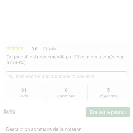
★★★★★
★★★★★
3.6
81 avis
Cette
action
3.6
Ce produit est recommandé par 23 commentateur(s) sur
sur
vous
47 (49%)
5
redirigera
étoiles.
vers
Rechercher
Rec
Lire
les
des
ϙ
de
les
avis.
rubriques
rub
avis
sur
et
et
81
8
5
PREMIERE
des
de
avis
questions
réponses
PAW
avis
avi
KITCHEN
Nourriture
Avis
Évaluer le produit
.
humide
Chien
Cet
Adulte
act
Composant
Description sommaire de la notation
ent
Gibier