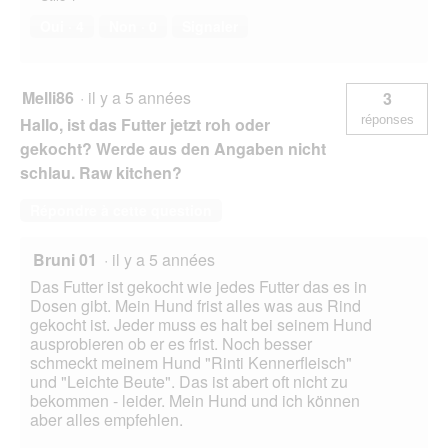
Oui ·
4
Non ·
0
Signaler
Melli86
·
il y a 5 années
3
réponses
Hallo, ist das Futter jetzt roh oder
gekocht? Werde aus den Angaben nicht
schlau. Raw kitchen?
Répondre à cette question
Bruni 01
·
il y a 5 années
Das Futter ist gekocht wie jedes Futter das es in
Dosen gibt. Mein Hund frist alles was aus Rind
gekocht ist. Jeder muss es halt bei seinem Hund
ausprobieren ob er es frist. Noch besser
schmeckt meinem Hund "Rinti Kennerfleisch"
und "Leichte Beute". Das ist abert oft nicht zu
bekommen - leider. Mein Hund und ich können
aber alles empfehlen.