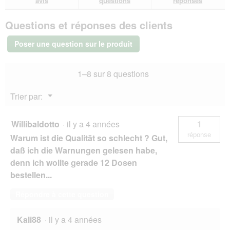
avis
questions
réponses
o
sur
réponses
rép
t
u
PREMIERE
e
v
Questions et réponses des clients
PAW
d
e
KITCHEN
e
r
Nourriture
Poser une question sur le produit
d
humide
t
Chien
i
u
Adulte
a
r
1–8 sur 8 questions
Composant
l
e
Gibier
o
d
12x400
Menu
Trier par:
g
g
'
▼
u
u
e
n
Willibaldotto
·
il y a 4 années
1
.
e
réponse
Warum ist die Qualität so schlecht ? Gut,
b
o
daß ich die Warnungen gelesen habe,
î
denn ich wollte gerade 12 Dosen
t
bestellen...
e
d
Répondre à cette question
e
d
i
Kali88
·
il y a 4 années
a