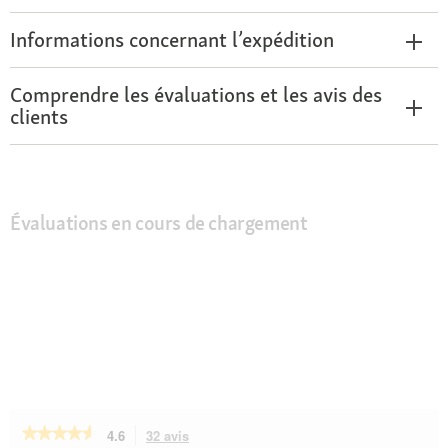
Informations concernant l’expédition
Comprendre les évaluations et les avis des
clients
Évaluations en cours de chargement
★★★★★
★★★★★
4.6
32 avis
Cette