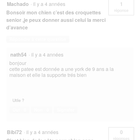
Machado
·
il y a 4 années
1
réponse
Bonsoir mon chien c’est des croquettes
senior ,je peux donner aussi celui la merci
d’avance
Répondre à cette question
nath54
·
il y a 4 années
bonjour
cette patee est donnée a une york de 9 ans a la
maison et elle la supporte trés bien
Utile ?
Oui ·
0
Non ·
0
Signaler
Bibi72
·
il y a 4 années
0
réponses