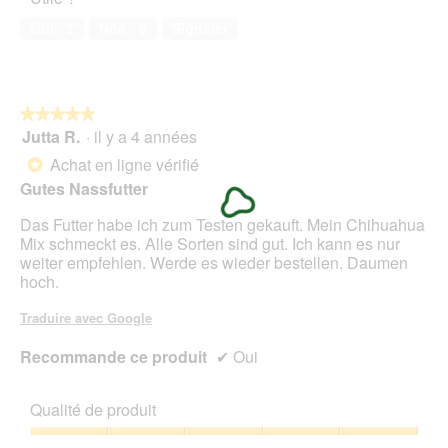
de
'
o
c
compagnie,
o
t
t
Oui ·
2
Non ·
6
Signaler
3
u
o
i
sur
v
2
o
5
e
.
n
r
e
t
★★★★★
★★★★★
n
u
Jutta R.
·
il y a 4 années
5
t
r
sur
r
Achat en ligne vérifié
*
e
5
a
Gutes Nassfutter
d
étoiles.
î
'
n
Das Futter habe ich zum Testen gekauft. Mein Chihuahua
u
e
Mix schmeckt es. Alle Sorten sind gut. Ich kann es nur
n
r
weiter empfehlen. Werde es wieder bestellen. Daumen
e
a
hoch.
b
l
o
'
Traduire avec Google
î
o
t
u
Recommande ce produit
✔
Oui
e
v
d
e
e
r
Qualité de produit
d
t
i
u
Qualité