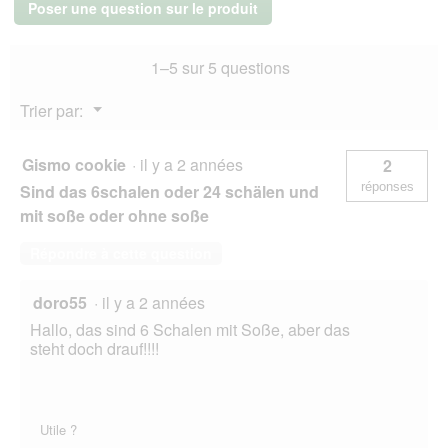
Poser une question sur le produit
x
150
g
1–5 sur 5 questions
Menu
Trier par:
▼
Gismo cookie
·
il y a 2 années
2
réponses
Sind das 6schalen oder 24 schälen und
mit soße oder ohne soße
Répondre à cette question
doro55
·
il y a 2 années
Hallo, das sind 6 Schalen mit Soße, aber das
steht doch drauf!!!!
Utile ?