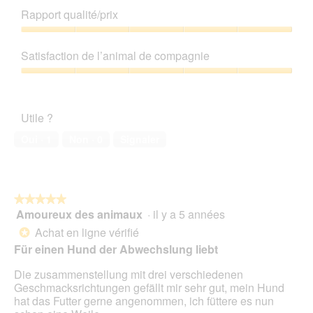
a
r
de
Rapport qualité/prix
l
e
produit,
o
d
5
Rapport
g
'
sur
qualité/prix,
Satisfaction de l’animal de compagnie
u
u
5
5
e
n
sur
Satisfaction
.
e
5
de
b
l’animal
o
Utile ?
de
î
compagnie,
Oui ·
1
Non ·
0
Signaler
t
5
e
sur
d
5
e
d
★★★★★
★★★★★
i
Amoureux des animaux
·
il y a 5 années
5
a
sur
Achat en ligne vérifié
*
l
5
o
Für einen Hund der Abwechslung liebt
étoiles.
g
Die zusammenstellung mit drei verschiedenen
u
Geschmacksrichtungen gefällt mir sehr gut, mein Hund
e
hat das Futter gerne angenommen, ich füttere es nun
.