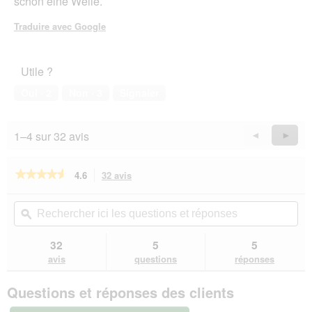
schon eine Weile.
Traduire avec Google
Utile ?
Oui ·
2
Non ·
3
Signaler
1–4 sur 32 avis
Précédent
◄
Suiva
►
Reviews
Revie
★★★★★
★★★★★
4.6
32 avis
Cette
action
4.6
sur
vous
Rechercher
Rec
5
redirigera
ici
ϙ
ici
étoiles.
vers
les
les
Lire
les
questions
que
32
5
5
les
avis.
et
et
avis
avis
questions
réponses
sur
réponses
rép
PREMIERE
Questions et réponses des clients
Petit
Pâté
24