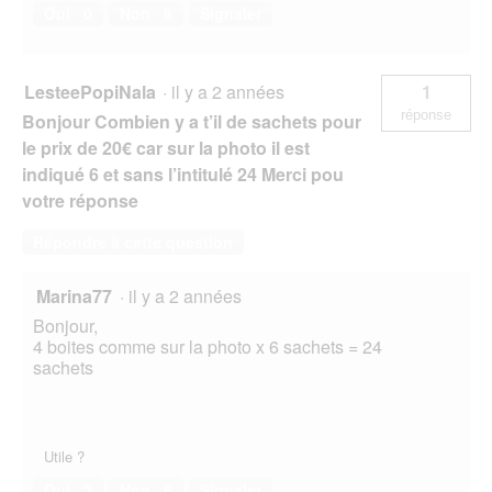
Oui ·
0
Non ·
8
Signaler
LesteePopiNala
·
il y a 2 années
1
réponse
Bonjour Combien y a t’il de sachets pour
le prix de 20€ car sur la photo il est
indiqué 6 et sans l’intitulé 24 Merci pou
votre réponse
Répondre à cette question
Marina77
·
il y a 2 années
Bonjour,
4 boites comme sur la photo x 6 sachets = 24
sachets
Utile ?
Oui ·
2
Non ·
6
Signaler