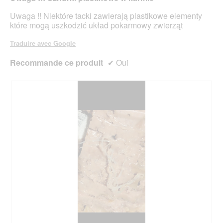
jour
5
le
étoiles.
Uwaga !! Niektóre tacki zawierają plastikowe elementy
cont
ci-
które mogą uszkodzić układ pokarmowy zwierząt
des
Traduire avec Google
Recommande ce produit
✔
Oui