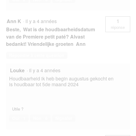
Ann K
·
il y a 4 années
1
réponse
Beste, Wat is de houdbaarheidsdatum
van de Premiere petit paté? Alvast
bedankt! Vriendelijke groeten Ann
Répondre à cette question
Louke
·
il y a 4 années
Houdbaarheid ik heb begin augustus gekocht en
is houdbaar tot 5de maand 2024
Utile ?
Oui ·
1
Non ·
6
Signaler