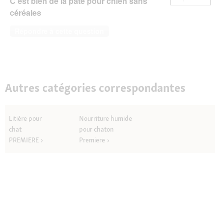
C'est bien de la pâte pour chien sans
céréales
Répondre à cette question
Autres catégories correspondantes
Litière pour
Nourriture humide
chat
pour chaton
PREMIERE
Premiere