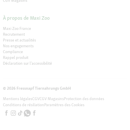
CGV Magasins
À propos de Maxi Zoo
Maxi Zoo France
Recrutement
Presse et actualités
Nos engagements
Compliance
Rappel produit
Déclaration sur l’accessibilité
© 2026 Fressnapf Tiernahrungs GmbH
Mentions légales
CGV
CGV Magasins
Protection des données
Conditions de résiliation
Paramètres des Cookies
Les prix indiqués sont uniquement valables pour la boutique en ligne