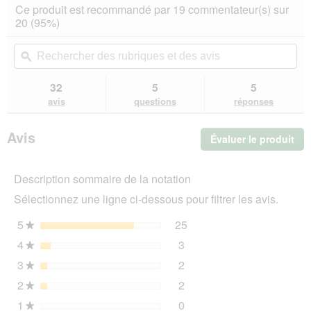
action
4.6
Ce produit est recommandé par 19 commentateur(s) sur
sur
vous
20 (95%)
5
redirigera
étoiles.
vers
Rechercher
Rec
Lire
les
des
ϙ
de
les
avis.
rubriques
rub
avis
sur
et
et
32
5
5
PREMIERE
des
de
avis
questions
réponses
Petit
avis
avi
Pâté
24
Avis
Évaluer le produit
.
x
150
Cet
g
act
Description sommaire de la notation
ent
l'o
Sélectionnez une ligne ci-dessous pour filtrer les avis.
d'u
boî
5
étoiles
25
25 avis avec 5 étoiles.
Sélectionnez pour filtrer 
★
de
4
étoiles
3
dia
3 avis avec 4 étoiles.
Sélectionnez pour filtrer l
★
3
étoiles
2
2 avis avec 3 étoiles.
Sélectionnez pour filtrer l
★
2
étoiles
2
2 avis avec 2 étoiles.
Sélectionnez pour filtrer l
★
1
étoiles
0
0 avis avec 1 étoile.
Sélectionnez pour filtrer l
★