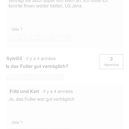
verträgt sie auch super von klein an. Ich hoffe ich
konnte Ihnen weiter helfen. LG Jana
Utile ?
Oui ·
0
Non ·
2
Signaler
Sylvi55
·
il y a 4 années
2
réponses
Is das Futter gut verträglich?
Répondre à cette question
Fritz und Karl
·
il y a 4 années
Ja, das Futter war gut verträglich
Utile ?