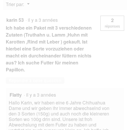
Menu
Trier par:
▼
karin 53
·
il y a 3 années
2
réponses
Ich habe ein Paket mit 3 verschiedenen
Zutaten (Truthahn u. Lamm ,Huhn mit
Karotten ,Rind mit Leber ) gekauft. Ist
hierbei eine Sorte vorzuziehen oder
macht ein durcheinander füttern nichts
aus? Ich suche Futter für meinen
Papillon.
Répondre à cette question
Flatty
·
il y a 3 années
Hallo Karin, wir haben eine 6 Jahre Chihuahua
Dame und wir geben ihr immer abwechselnd von
den 3 Sorten (150g) und auch noch die kleineren
Sorten wo 100g drin sind. Unsere ist froh
Abwechslung mit dem Futter zu haben und