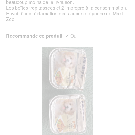
beaucoup moins de la livraison.
d
Les boîtes trop tassées et 2 impropre à la consommation.
i
Envoi d'une réclamation mais aucune réponse de Maxi
a
Zoo
l
o
g
Recommande ce produit
✔
Oui
u
e
.