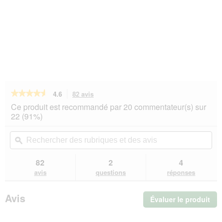
★★★★★
★★★★★
4.6
82 avis
Cette
action
4.6
Ce produit est recommandé par 20 commentateur(s) sur
sur
vous
22 (91%)
5
redirigera
étoiles.
vers
Rechercher
Rec
Lire
les
des
ϙ
de
les
avis.
rubriques
rub
avis
sur
et
et
82
2
4
PREMIERE
des
de
avis
questions
réponses
Petit
avis
avi
Pâté
Poulet
Avis
Évaluer le produit
.
et
carottes
Cet
11x150
act
g