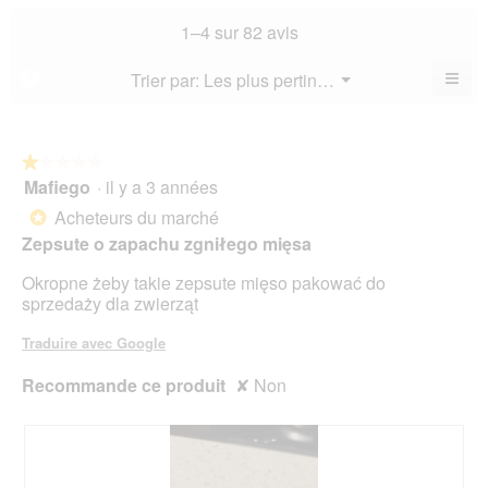
not
co
sur
not
mo
La
1–4 sur 82 avis
5.
mo
est
val
est
4.5
de
≡
Menu
Trier par:
Les plus pertinents
?
4.3
▼
sur
la
Cliq
sur
5.
not
sur
5.
le
mo
bou
est
suiv
★★★★★
★★★★★
4.4
pour
Mafiego
·
il y a 3 années
1
mett
sur
sur
à
Acheteurs du marché
5.
*
jour
5
le
Zepsute o zapachu zgniłego mięsa
étoiles.
cont
ci-
Okropne żeby takie zepsute mięso pakować do
des
sprzedaży dla zwierząt
Traduire avec Google
Recommande ce produit
✘
Non