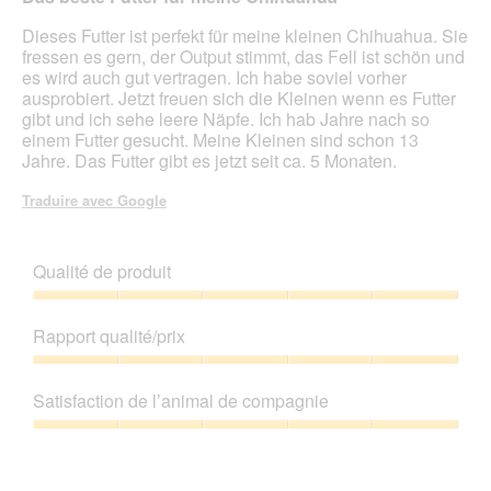
e
5
r
étoiles.
Dieses Futter ist perfekt für meine kleinen Chihuahua. Sie
a
fressen es gern, der Output stimmt, das Fell ist schön und
l
es wird auch gut vertragen. Ich habe soviel vorher
'
ausprobiert. Jetzt freuen sich die Kleinen wenn es Futter
o
gibt und ich sehe leere Näpfe. Ich hab Jahre nach so
u
einem Futter gesucht. Meine Kleinen sind schon 13
v
Jahre. Das Futter gibt es jetzt seit ca. 5 Monaten.
e
r
Traduire avec Google
t
u
r
Qualité de produit
e
d
Qualité
'
de
Rapport qualité/prix
u
produit,
n
5
Rapport
e
sur
qualité/prix,
Satisfaction de l’animal de compagnie
b
5
5
o
sur
Satisfaction
î
5
de
t
l’animal
e