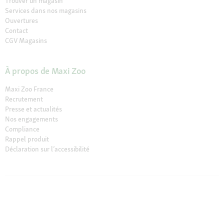
Trouver un magasin
Services dans nos magasins
Ouvertures
Contact
CGV Magasins
À propos de Maxi Zoo
Maxi Zoo France
Recrutement
Presse et actualités
Nos engagements
Compliance
Rappel produit
Déclaration sur l’accessibilité
© 2026 Fressnapf Tiernahrungs GmbH
Mentions légales
CGV
CGV Magasins
Protection des données
Conditions de résiliation
Paramètres des Cookies