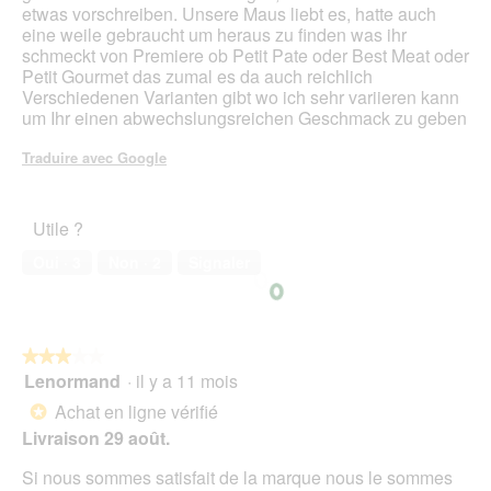
etwas vorschreiben. Unsere Maus liebt es, hatte auch
b
l
eine weile gebraucht um heraus zu finden was ihr
o
'
schmeckt von Premiere ob Petit Pate oder Best Meat oder
î
o
Petit Gourmet das zumal es da auch reichlich
t
u
Verschiedenen Varianten gibt wo ich sehr variieren kann
e
v
um Ihr einen abwechslungsreichen Geschmack zu geben
d
e
e
r
Traduire avec Google
d
t
i
u
a
r
l
Utile ?
e
o
d
Oui ·
3
Non ·
2
Signaler
g
'
u
u
e
n
.
e
b
★★★★★
★★★★★
o
Lenormand
·
il y a 11 mois
3
î
sur
Achat en ligne vérifié
*
t
5
e
Livraison 29 août.
étoiles.
d
Si nous sommes satisfait de la marque nous le sommes
e