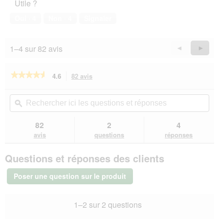
Utile ?
de
d
compagnie,
e
Oui ·
4
Non ·
4
Signaler
5
d
sur
i
5
a
1–4 sur 82 avis
Précédent
◄
Suiva
►
l
Reviews
Revie
o
g
★★★★★
★★★★★
4.6
82 avis
Cette
u
action
4.6
e
sur
vous
Rechercher
Rec
.
5
redirigera
ici
ϙ
ici
étoiles.
vers
les
les
Lire
les
questions
que
82
2
4
les
avis.
et
et
avis
avis
questions
réponses
sur
réponses
rép
PREMIERE
Questions et réponses des clients
Petit
Pâté
Poulet
Poser une question sur le produit
et
carottes
11x150
1–2 sur 2 questions
g