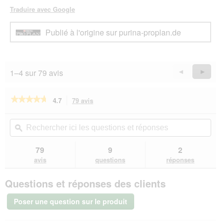
Traduire avec Google
Publié à l'origine sur purina-proplan.de
1–4 sur 79 avis
Précédent
◄
Suiva
►
Reviews
Revie
★★★★★
★★★★★
4.7
79 avis
Cette
action
4.7
sur
vous
Rechercher
Rec
5
redirigera
ici
ϙ
ici
étoiles.
vers
les
les
Lire
les
questions
que
79
9
2
les
avis.
et
et
avis
avis
questions
réponses
sur
réponses
rép
PRO
Questions et réponses des clients
PLAN
Puppy
Large
Poser une question sur le produit
Robust
Healthy
Start