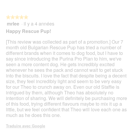
★★★★★
★★★★★
mrlee
·
il y a 4 années
5
sur
Happy Rescue Pup!
5
étoiles.
[This review was collected as part of a promotion.] Our 7
month old Bulgarian Rescue Pup has tried a number of
different brands when it comes to dog food, but I have to
say since introducing the Purina Pro Plan to him, we've
seen a more content dog. He gets incredibly excited
whenever he sees the pack and cannot wait to get stuck
into the biscuits. I love the fact that despite being a decent
size, they feel incredibly light and seem to be very easy
for our Theo to crunch away on. Even our old Staffie is
intrigued by them, although Theo has absolutely no
intention of sharing. We will definitely be purchasing more
of this food, trying different flavours maybe to mix it up a
little, but we feel confident that Theo will love each one as
much as he does this one.
Traduire avec Google