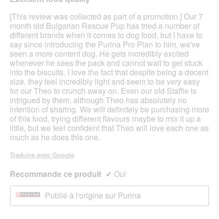
jour
5
le
étoiles.
[This review was collected as part of a promotion.] Our 7
cont
ci-
month old Bulgarian Rescue Pup has tried a number of
des
different brands when it comes to dog food, but I have to
say since introducing the Purina Pro Plan to him, we've
seen a more content dog. He gets incredibly excited
whenever he sees the pack and cannot wait to get stuck
into the biscuits. I love the fact that despite being a decent
size, they feel incredibly light and seem to be very easy
for our Theo to crunch away on. Even our old Staffie is
intrigued by them, although Theo has absolutely no
intention of sharing. We will definitely be purchasing more
of this food, trying different flavours maybe to mix it up a
little, but we feel confident that Theo will love each one as
much as he does this one.
Traduire avec Google
Recommande ce produit
✔
Oui
Publié à l'origine sur Purina