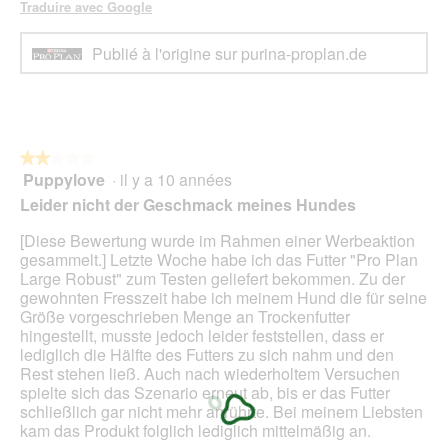
Traduire avec Google
Publié à l'origine sur purina-proplan.de
★★★★★
★★★★★
Puppylove
·
il y a 10 années
2
sur
Leider nicht der Geschmack meines Hundes
5
étoiles.
[Diese Bewertung wurde im Rahmen einer Werbeaktion
gesammelt.] Letzte Woche habe ich das Futter "Pro Plan
Large Robust" zum Testen geliefert bekommen. Zu der
gewohnten Fresszeit habe ich meinem Hund die für seine
Größe vorgeschrieben Menge an Trockenfutter
hingestellt, musste jedoch leider feststellen, dass er
lediglich die Hälfte des Futters zu sich nahm und den
Rest stehen ließ. Auch nach wiederholtem Versuchen
spielte sich das Szenario erneut ab, bis er das Futter
schließlich gar nicht mehr anrührte. Bei meinem Liebsten
kam das Produkt folglich lediglich mittelmäßig an.