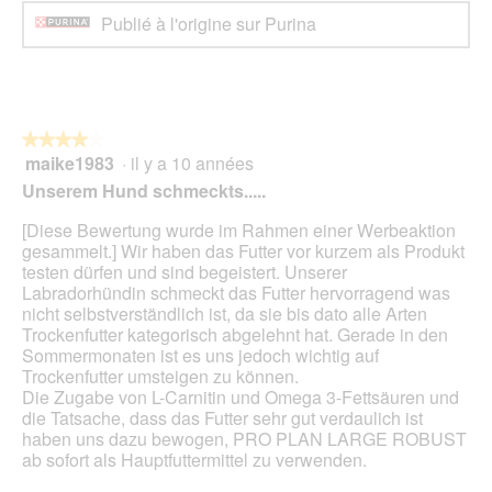
Publié à l'origine sur Purina
★★★★★
★★★★★
maike1983
·
il y a 10 années
4
sur
Unserem Hund schmeckts.....
5
étoiles.
[Diese Bewertung wurde im Rahmen einer Werbeaktion
gesammelt.] Wir haben das Futter vor kurzem als Produkt
testen dürfen und sind begeistert. Unserer
Labradorhündin schmeckt das Futter hervorragend was
nicht selbstverständlich ist, da sie bis dato alle Arten
Trockenfutter kategorisch abgelehnt hat. Gerade in den
Sommermonaten ist es uns jedoch wichtig auf
Trockenfutter umsteigen zu können.
Die Zugabe von L-Carnitin und Omega 3-Fettsäuren und
die Tatsache, dass das Futter sehr gut verdaulich ist
haben uns dazu bewogen, PRO PLAN LARGE ROBUST
ab sofort als Hauptfuttermittel zu verwenden.