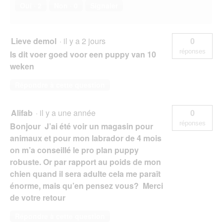
Oui ·
2
Non ·
0
Signaler
Lieve demol
·
il y a 2 jours
0
réponses
Is dit voer goed voor een puppy van 10
weken
Répondre à cette question
Alifab
·
il y a une année
0
réponses
Bonjour J’ai été voir un magasin pour
animaux et pour mon labrador de 4 mois
on m’a conseillé le pro plan puppy
robuste. Or par rapport au poids de mon
chien quand il sera adulte cela me paraît
énorme, mais qu’en pensez vous? Merci
de votre retour
Répondre à cette question