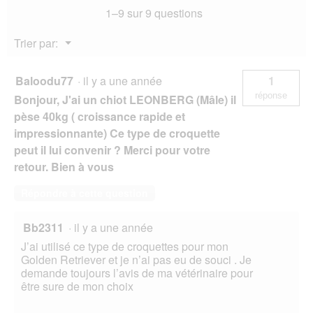
1–9 sur 9 questions
Poulet
12
kg
Menu
Trier par:
▼
Baloodu77
·
il y a une année
1
réponse
Bonjour, J'ai un chiot LEONBERG (Mâle) il
pèse 40kg ( croissance rapide et
impressionnante) Ce type de croquette
peut il lui convenir ? Merci pour votre
retour. Bien à vous
Répondre à cette question
Bb2311
·
il y a une année
J’ai utilisé ce type de croquettes pour mon
Golden Retriever et je n’ai pas eu de souci . Je
demande toujours l’avis de ma vétérinaire pour
être sure de mon choix