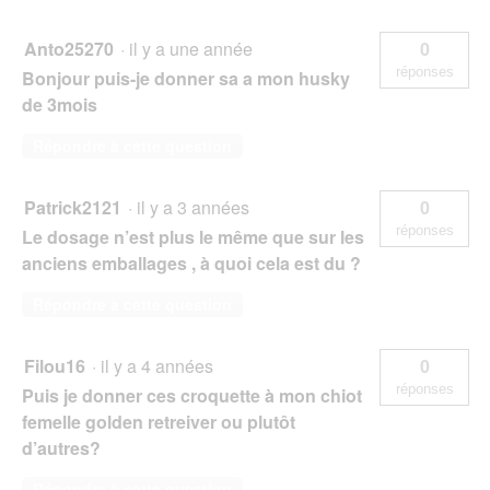
Anto25270
·
il y a une année
0
réponses
Bonjour puis-je donner sa a mon husky
de 3mois
Répondre à cette question
Patrick2121
·
il y a 3 années
0
réponses
Le dosage n’est plus le même que sur les
anciens emballages , à quoi cela est du ?
Répondre à cette question
Filou16
·
il y a 4 années
0
réponses
Puis je donner ces croquette à mon chiot
femelle golden retreiver ou plutôt
d’autres?
Répondre à cette question