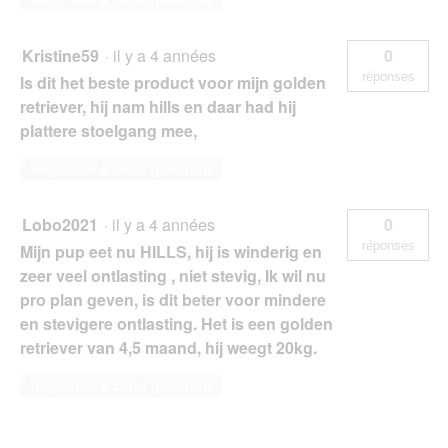
Kristine59
·
il y a 4 années
0
réponses
Is dit het beste product voor mijn golden
retriever, hij nam hills en daar had hij
plattere stoelgang mee,
Répondre à cette question
Lobo2021
·
il y a 4 années
0
réponses
Mijn pup eet nu HILLS, hij is winderig en
zeer veel ontlasting , niet stevig, Ik wil nu
pro plan geven, is dit beter voor mindere
en stevigere ontlasting. Het is een golden
retriever van 4,5 maand, hij weegt 20kg.
Répondre à cette question