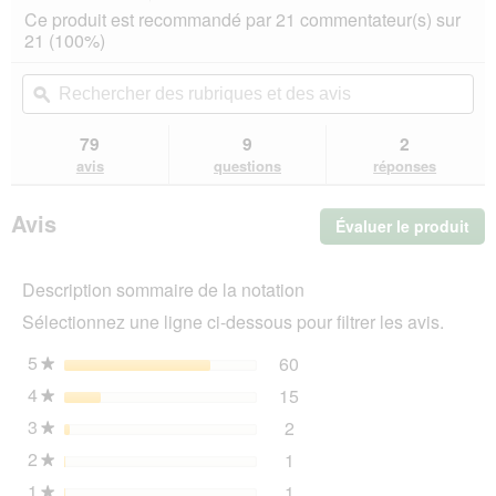
action
4.7
Ce produit est recommandé par 21 commentateur(s) sur
sur
vous
21 (100%)
5
redirigera
étoiles.
vers
Rechercher
Rec
Lire
les
des
ϙ
de
les
avis.
rubriques
rub
avis
sur
et
et
79
9
2
PRO
des
de
avis
questions
réponses
PLAN
avis
avi
Puppy
Large
Avis
Évaluer le produit
.
Robust
Healthy
Cet
Start
act
Poulet
Description sommaire de la notation
ent
12
l'o
kg
Sélectionnez une ligne ci-dessous pour filtrer les avis.
d'u
boî
5
étoiles
60
60 avis avec 5 étoiles.
Sélectionnez pour filtrer 
★
de
4
étoiles
15
dia
15 avis avec 4 étoiles.
Sélectionnez pour filtrer 
★
3
étoiles
2
2 avis avec 3 étoiles.
Sélectionnez pour filtrer l
★
2
étoiles
1
1 avis avec 2 étoiles.
Sélectionnez pour filtrer l
★
1
étoiles
1
1 avis avec 1 étoile.
Sélectionnez pour filtrer l
★