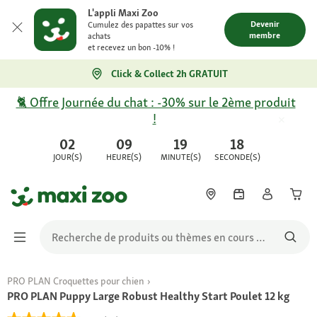
L'appli Maxi Zoo
Devenir
Cumulez des papattes sur vos
membre
achats
et recevez un bon -10% !
Click & Collect 2h GRATUIT
🐈 Offre Journée du chat : -30% sur le 2ème produit
!
02
09
19
18
JOUR(S)
HEURE(S)
MINUTE(S)
SECONDE(S)
PRO PLAN Croquettes pour chien
PRO PLAN Puppy Large Robust Healthy Start Poulet 12 kg