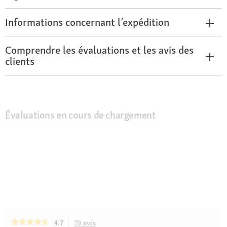
Informations concernant l’expédition
Comprendre les évaluations et les avis des
clients
Évaluations en cours de chargement
★★★★★
★★★★★
4.7
79 avis
Cette