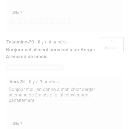
Utile ?
Oui ·
0
Non ·
0
Signaler
Takamine-70
·
il y a 4 années
1
réponse
Bonjour cet aliment convient à un Berger
Allemand de 5mois
Répondre à cette question
Vero23
·
il y a 3 années
Bonjour moi j'en donne à mon chiot berger
allemand de 2 mois elle lui conviennent
parfaitement
Utile ?