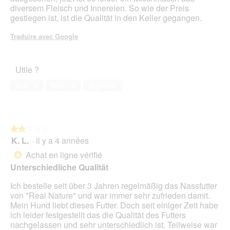
diversem Fleisch und Innereien. So wie der Preis
gestiegen ist, ist die Qualität in den Keller gegangen.
Traduire avec Google
Utile ?
Oui ·
4
Non ·
1
Signaler
★★★★★
★★★★★
K. L.
·
il y a 4 années
2
sur
Achat en ligne vérifié
*
5
Unterschiedliche Qualität
étoiles.
Ich bestelle seit über 3 Jahren regelmäßig das Nassfutter
von "Real Nature" und war immer sehr zufrieden damit.
Mein Hund liebt dieses Futter. Doch seit einiger Zeit habe
ich leider festgestellt das die Qualität des Futters
nachgelassen und sehr unterschiedlich ist. Teilweise war