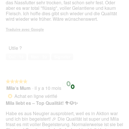
das Nassfutter sehr trocken, fast schon sehr fest. Oder
aber es war total "flüssig", voller Gelantiene und kaum
Fleisch. Ich hoffe dies gibt sich wieder und die Qualität
wird wieder wie früher. Wäre wünschenswert.
Traduire avec Google
Utile ?
Oui ·
15
Non ·
20
Signaler
★★★★★
★★★★★
Mila‘s Mum
·
il y a 10 mois
5
sur
Achat en ligne vérifié
*
5
Mila liebt es – Top Qualität! 🥦🐶✨
étoiles.
Habe es aus Neugier ausprobiert, weil es in Aktion war
und ich bin begeistert! 🎉 Die Qualität ist super und Mila
frisst es mit voller Begeisterung. Normalerweise ist sie bei