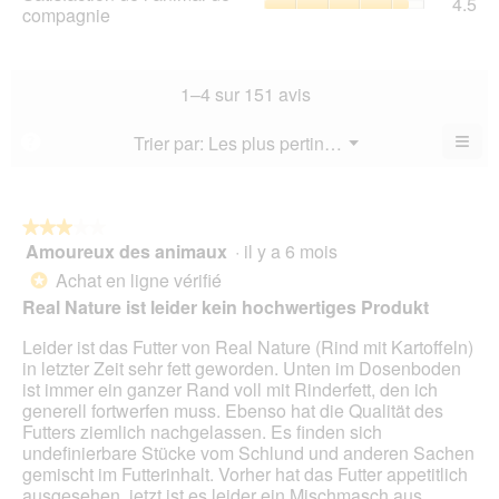
4.5
val
de
compagnie
mo
val
de
l’a
est
de
la
de
4.6
la
not
co
sur
not
mo
La
1–4 sur 151 avis
5.
mo
est
val
est
4.5
de
≡
Menu
Trier par:
Les plus pertinents
?
4.3
▼
sur
la
Cliq
sur
5.
not
sur
5.
le
mo
bou
est
suiv
★★★★★
★★★★★
4.5
pour
Amoureux des animaux
·
il y a 6 mois
3
mett
sur
sur
à
Achat en ligne vérifié
5.
*
jour
5
Real Nature ist leider kein hochwertiges Produkt
le
étoiles.
cont
ci-
Leider ist das Futter von Real Nature (Rind mit Kartoffeln)
des
in letzter Zeit sehr fett geworden. Unten im Dosenboden
ist immer ein ganzer Rand voll mit Rinderfett, den ich
generell fortwerfen muss. Ebenso hat die Qualität des
Futters ziemlich nachgelassen. Es finden sich
undefinierbare Stücke vom Schlund und anderen Sachen
gemischt im Futterinhalt. Vorher hat das Futter appetitlich
ausgesehen, jetzt ist es leider ein Mischmasch aus