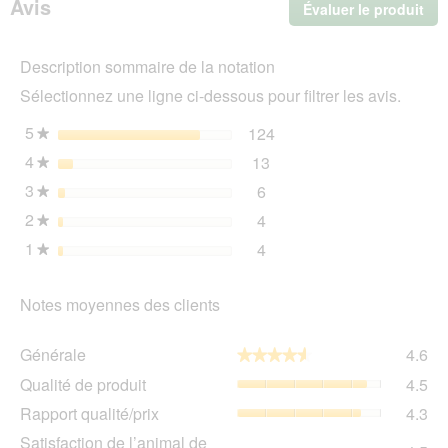
Avis
Évaluer le produit
.
aux
pommes
Cet
de
act
terre
Description sommaire de la notation
ent
24x200
l'o
g
Sélectionnez une ligne ci-dessous pour filtrer les avis.
d'u
boî
5
étoiles
124
124 avis avec 5 étoiles.
Sélectionnez pour filtrer 
★
de
4
étoiles
13
dia
13 avis avec 4 étoiles.
Sélectionnez pour filtrer 
★
3
étoiles
6
6 avis avec 3 étoiles.
Sélectionnez pour filtrer l
★
2
étoiles
4
4 avis avec 2 étoiles.
Sélectionnez pour filtrer l
★
1
étoiles
4
4 avis avec 1 étoile.
Sélectionnez pour filtrer l
★
Notes moyennes des clients
Gén
Générale
4.6
★★★★★
★★★★★
La
Qua
Qualité de produit
4.5
val
de
de
Rap
Rapport qualité/prix
4.3
pro
la
qua
La
Sat
Satisfaction de l’animal de
not
La