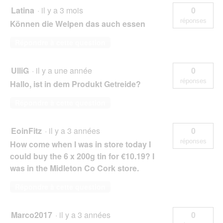
Latina
·
il y a 3 mois
0
réponses
Können die Welpen das auch essen
Répondre à cette question
UlliG
·
il y a une année
0
réponses
Hallo, ist in dem Produkt Getreide?
Répondre à cette question
EoinFitz
·
il y a 3 années
0
réponses
How come when I was in store today I
could buy the 6 x 200g tin for €10.19? I
was in the Midleton Co Cork store.
Répondre à cette question
Marco2017
·
il y a 3 années
0