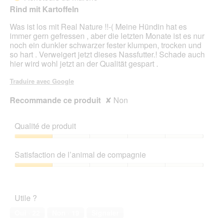
e
5
Rind mit Kartoffeln
r
étoiles.
a
Was ist los mit Real Nature !!-( Meine Hündin hat es
l
immer gern gefressen , aber die letzten Monate ist es nur
'
noch ein dunkler schwarzer fester klumpen, trocken und
o
so hart . Verweigert jetzt dieses Nassfutter.! Schade auch
u
hier wird wohl jetzt an der Qualität gespart .
v
e
Traduire avec Google
r
t
Recommande ce produit
✘
Non
u
r
e
Qualité de produit
d
'
Qualité
u
de
Satisfaction de l’animal de compagnie
n
produit,
e
1
Satisfaction
b
sur
de
o
5
l’animal
î
Utile ?
de
t
compagnie,
Oui ·
22
Non ·
19
Signaler
e
1