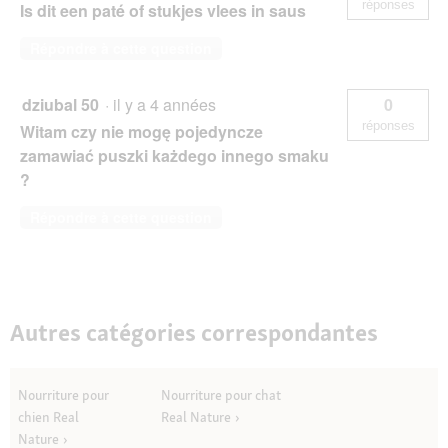
réponses
Is dit een paté of stukjes vlees in saus
Répondre à cette question
dziubal 50
·
il y a 4 années
0
réponses
Witam czy nie mogę pojedyncze
zamawiać puszki każdego innego smaku
?
Répondre à cette question
Autres catégories correspondantes
Nourriture pour
Nourriture pour chat
chien Real
Real Nature
Nature