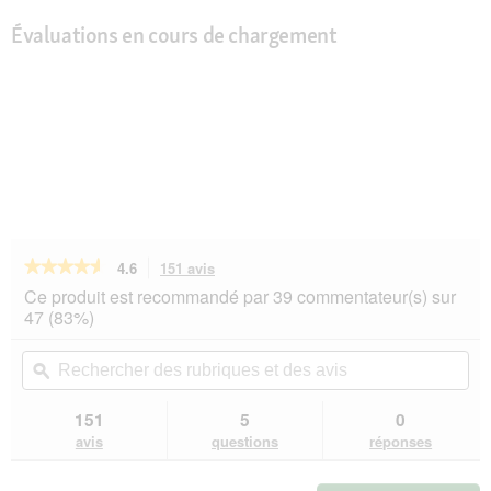
Évaluations en cours de chargement
★★★★★
★★★★★
4.6
151 avis
Cette
action
4.6
Ce produit est recommandé par 39 commentateur(s) sur
sur
vous
47 (83%)
5
redirigera
étoiles.
vers
Rechercher
Rec
Lire
les
des
ϙ
de
les
avis.
rubriques
rub
avis
sur
et
et
151
5
0
REAL
des
de
avis
questions
réponses
NATURE
avis
avi
Adult
Agneau