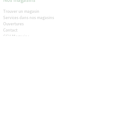
Trouver un magasin
Services dans nos magasins
Ouvertures
Contact
CGV Magasins
À propos de Maxi Zoo
Maxi Zoo France
Recrutement
Presse et actualités
Nos engagements
Compliance
Rappel produit
Déclaration sur l’accessibilité
© 2026 Fressnapf Tiernahrungs GmbH