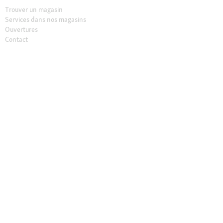
Trouver un magasin
Services dans nos magasins
Ouvertures
Contact
CGV Magasins
À propos de Maxi Zoo
Maxi Zoo France
Recrutement
Presse et actualités
Nos engagements
Compliance
Rappel produit
Déclaration sur l’accessibilité
© 2026 Fressnapf Tiernahrungs GmbH
Mentions légales
CGV
CGV Magasins
Protection des données