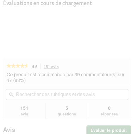
Évaluations en cours de chargement
★★★★★
★★★★★
4.6
151 avis
Cette
action
4.6
Ce produit est recommandé par 39 commentateur(s) sur
sur
vous
47 (83%)
5
redirigera
étoiles.
vers
Rechercher
Rec
Lire
les
des
ϙ
de
les
avis.
rubriques
rub
avis
sur
et
et
151
5
0
REAL
des
de
avis
questions
réponses
NATURE
avis
avi
Adult
Canard
Avis
Évaluer le produit
.
à
la