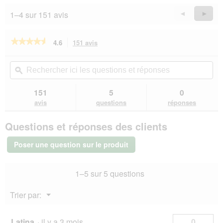
e
5
d
1–4 sur 151 avis
Précédent
◄
Suiva
►
i
Reviews
Revie
a
l
★★★★★
★★★★★
4.6
151 avis
Cette
o
action
4.6
g
sur
vous
Rechercher
Rec
5
u
redirigera
ici
ϙ
ici
étoiles.
e
vers
les
les
Lire
.
les
questions
que
151
5
0
les
avis.
et
et
avis
avis
questions
réponses
sur
réponses
rép
REAL
Questions et réponses des clients
NATURE
Adult
Canard
Poser une question sur le produit
à
la
truite
1–5 sur 5 questions
12x200
g
Menu
Trier par:
▼
Latina
·
il y a 3 mois
0