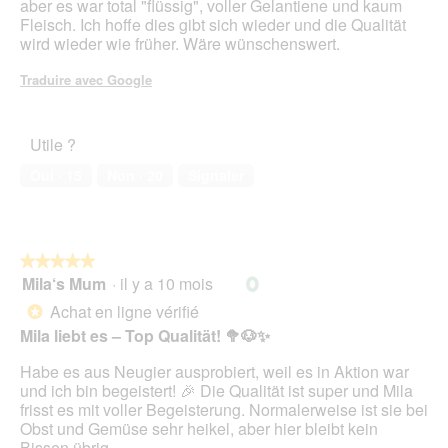
aber es war total "flüssig", voller Gelantiene und kaum
Fleisch. Ich hoffe dies gibt sich wieder und die Qualität
wird wieder wie früher. Wäre wünschenswert.
Traduire avec Google
Utile ?
Oui ·
15
Non ·
20
Signaler
★★★★★
★★★★★
Mila‘s Mum
·
il y a 10 mois
5
sur
Achat en ligne vérifié
*
5
Mila liebt es – Top Qualität! 🥦🐶✨
étoiles.
Habe es aus Neugier ausprobiert, weil es in Aktion war
und ich bin begeistert! 🎉 Die Qualität ist super und Mila
frisst es mit voller Begeisterung. Normalerweise ist sie bei
Obst und Gemüse sehr heikel, aber hier bleibt kein
Bissen übrig.