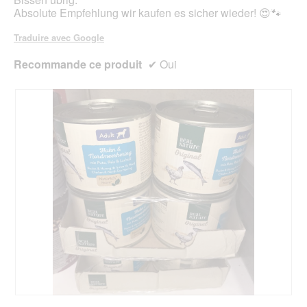
Absolute Empfehlung wir kaufen es sicher wieder! 😍🐾
Traduire avec Google
Recommande ce produit
✔
Oui
A
P