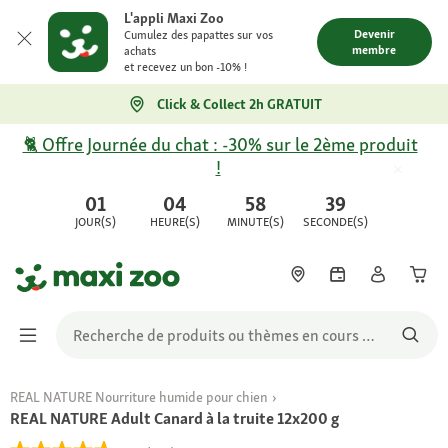
L'appli Maxi Zoo
Devenir
Cumulez des papattes sur vos
membre
achats
et recevez un bon -10% !
Click & Collect 2h GRATUIT
🐈 Offre Journée du chat : -30% sur le 2ème produit
!
01
04
58
39
JOUR(S)
HEURE(S)
MINUTE(S)
SECONDE(S)
REAL NATURE Nourriture humide pour chien
REAL NATURE Adult Canard à la truite 12x200 g