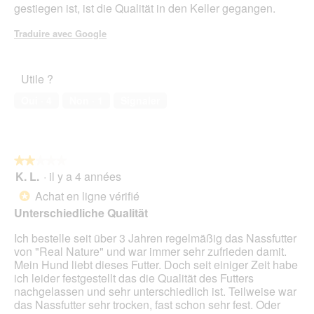
gestiegen ist, ist die Qualität in den Keller gegangen.
Traduire avec Google
Utile ?
Oui ·
4
Non ·
1
Signaler
★★★★★
★★★★★
K. L.
·
il y a 4 années
2
sur
Achat en ligne vérifié
*
5
Unterschiedliche Qualität
étoiles.
Ich bestelle seit über 3 Jahren regelmäßig das Nassfutter
von "Real Nature" und war immer sehr zufrieden damit.
Mein Hund liebt dieses Futter. Doch seit einiger Zeit habe
ich leider festgestellt das die Qualität des Futters
nachgelassen und sehr unterschiedlich ist. Teilweise war
das Nassfutter sehr trocken, fast schon sehr fest. Oder