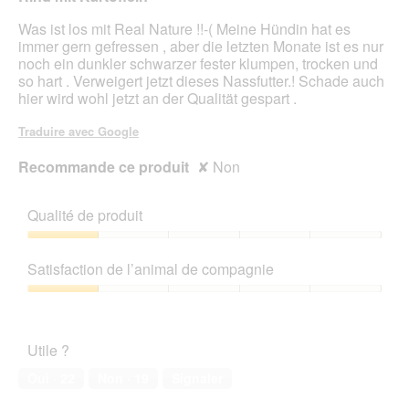
r
a
Was ist los mit Real Nature !!-( Meine Hündin hat es
l
immer gern gefressen , aber die letzten Monate ist es nur
'
noch ein dunkler schwarzer fester klumpen, trocken und
o
so hart . Verweigert jetzt dieses Nassfutter.! Schade auch
u
hier wird wohl jetzt an der Qualität gespart .
v
e
Traduire avec Google
r
t
Recommande ce produit
✘
Non
u
r
e
Qualité de produit
d
'
Qualité
u
de
Satisfaction de l’animal de compagnie
n
produit,
e
1
Satisfaction
b
sur
de
o
5
l’animal
î
Utile ?
de
t
compagnie,
Oui ·
22
Non ·
19
Signaler
e
1
d
sur