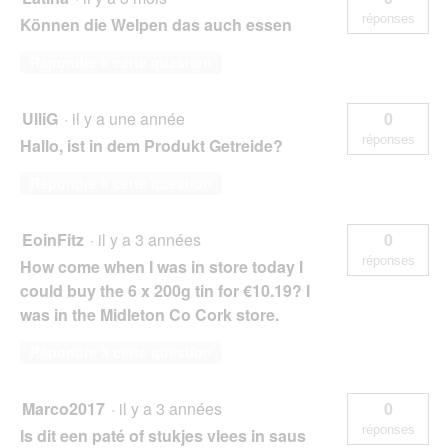
réponses
Können die Welpen das auch essen
Répondre à cette question
UlliG
·
il y a une année
0
réponses
Hallo, ist in dem Produkt Getreide?
Répondre à cette question
EoinFitz
·
il y a 3 années
0
réponses
How come when I was in store today I
could buy the 6 x 200g tin for €10.19? I
was in the Midleton Co Cork store.
Répondre à cette question
Marco2017
·
il y a 3 années
0
réponses
Is dit een paté of stukjes vlees in saus