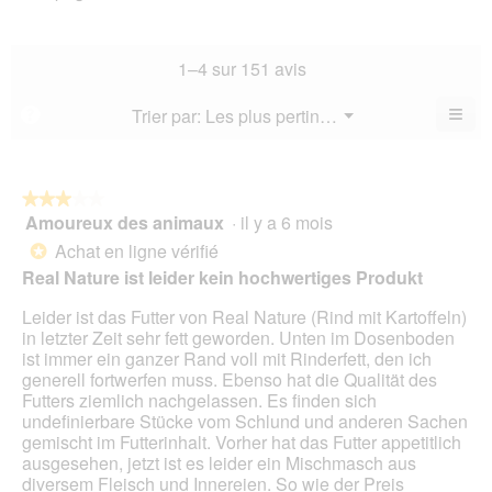
l’a
est
de
la
de
4.6
la
not
co
sur
not
mo
La
1–4 sur 151 avis
5.
mo
est
val
est
4.5
de
≡
Menu
Trier par:
Les plus pertinents
?
4.3
▼
sur
la
Cliq
sur
5.
not
sur
5.
le
mo
bou
est
suiv
★★★★★
★★★★★
4.5
pour
Amoureux des animaux
·
il y a 6 mois
3
mett
sur
sur
à
Achat en ligne vérifié
5.
*
jour
5
Real Nature ist leider kein hochwertiges Produkt
le
étoiles.
cont
ci-
Leider ist das Futter von Real Nature (Rind mit Kartoffeln)
des
in letzter Zeit sehr fett geworden. Unten im Dosenboden
ist immer ein ganzer Rand voll mit Rinderfett, den ich
generell fortwerfen muss. Ebenso hat die Qualität des
Futters ziemlich nachgelassen. Es finden sich
undefinierbare Stücke vom Schlund und anderen Sachen
gemischt im Futterinhalt. Vorher hat das Futter appetitlich
ausgesehen, jetzt ist es leider ein Mischmasch aus
diversem Fleisch und Innereien. So wie der Preis