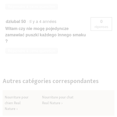
Répondre à cette question
dziubal 50
·
il y a 4 années
0
réponses
Witam czy nie mogę pojedyncze
zamawiać puszki każdego innego smaku
?
Répondre à cette question
Autres catégories correspondantes
Nourriture pour
Nourriture pour chat
chien Real
Real Nature
Nature