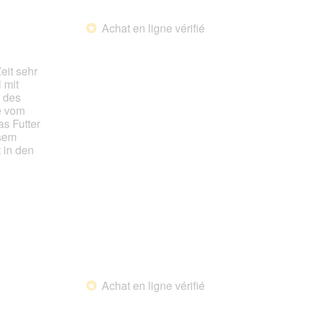
sur
5.
note
le
5.
moyenne
bouton
Achat en ligne vérifié
*
suivant
est
pour
4.5
mettre
sur
à
eit sehr
jour
5.
le
 mit
contenu
t des
ci-
e vom
dessous
s Futter
rsem
t in den
Achat en ligne vérifié
*