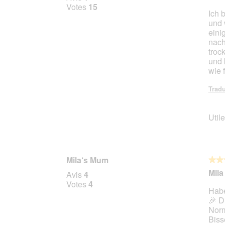
sur
Votes
15
Ich 
5
und 
étoile
einig
nach
troc
und 
wie 
Tradu
Utile
Mila‘s Mum
★★
★★
5
Mila
Avis
4
sur
Votes
4
Habe
5
🎉 Di
étoile
Norm
Biss