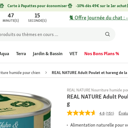
Carte à Papattes pour économiser
-10% dès 49€ sur le 1er achat
47
15
🐈 Offre Journée du chat : 
MINUTE(S)
SECONDE(S)
Aqua
Terra
Jardin & Bassin
VET
Nos Bons Plans %
iture humide pour chien
REAL NATURE Adult Poulet et hareng de la
REAL NATURE Nourriture humide pou
REAL NATURE Adult Poule
g
4.6
(151)
Évalu
Alimentation naturelle pour v