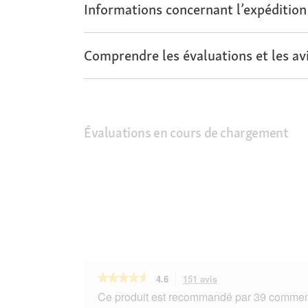
Informations concernant l’expédition
Comprendre les évaluations et les avi
Évaluations en cours de chargement
★★★★★
★★★★★
4.6
151 avis
Cette
action
4.6
Ce produit est recommandé par 39 comment
sur
vous