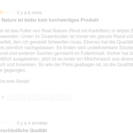
·
il y a 6 mois
★★★
★★★
 Nature ist leider kein hochwertiges Produkt
r ist das Futter von Real Nature (Rind mit Kartoffeln) in letzter Z
 geworden. Unten im Dosenboden ist immer ein ganzer Rand voll
s.
erfett, den ich generell fortwerfen muss. Ebenso hat die Qualitä
ers ziemlich nachgelassen. Es finden sich undefinierbare Stück
und und anderen Sachen gemischt im Futterinhalt. Vorher hat da
titlich ausgesehen, jetzt ist es leider ein Mischmasch aus dive
sch und Innereien. So wie der Preis gestiegen ist, ist die Qualitä
er gegangen.
ire avec Google
 ?
Oui ·
4
Non ·
1
Signaler
·
il y a 4 années
★★★
★★★
rschiedliche Qualität