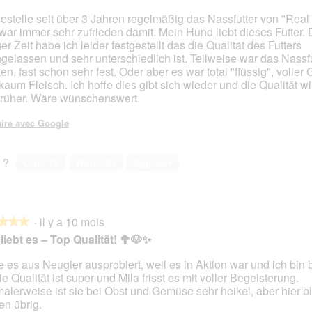
bestelle seit über 3 Jahren regelmäßig das Nassfutter von "Real
war immer sehr zufrieden damit. Mein Hund liebt dieses Futter. 
s.
er Zeit habe ich leider festgestellt das die Qualität des Futters
gelassen und sehr unterschiedlich ist. Teilweise war das Nassfu
ken, fast schon sehr fest. Oder aber es war total "flüssig", voller
kaum Fleisch. Ich hoffe dies gibt sich wieder und die Qualität w
früher. Wäre wünschenswert.
ire avec Google
 ?
Oui ·
15
Non ·
20
Signaler
·
il y a 10 mois
★★★
★★★
 liebt es – Top Qualität! 🥦🐶✨
 es aus Neugier ausprobiert, weil es in Aktion war und ich bin b
e Qualität ist super und Mila frisst es mit voller Begeisterung.
s.
alerweise ist sie bei Obst und Gemüse sehr heikel, aber hier bl
en übrig.