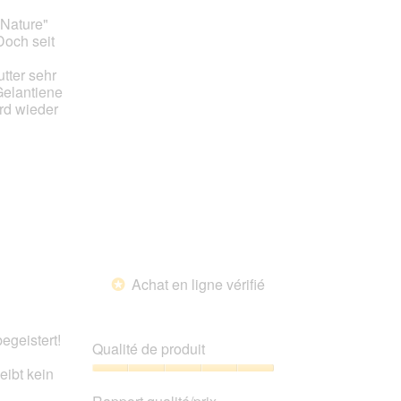
 Nature"
Doch seit
tter sehr
 Gelantiene
ird wieder
Achat en ligne vérifié
*
egeistert!
Qualité de produit
eibt kein
Qualité
de