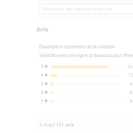
5
redirigera
Rechercher
étoiles.
vers
des
Lire
les
rubriques
les
avis.
et
avis
sur
des
Avis
REAL
avis
NATURE
Adult
Description sommaire de la notation
Poulet
et
Sélectionnez une ligne ci-dessous pour filtrer
hareng
de
la
5
étoiles
12
★
mer
4
étoiles
1
du
★
Nord
3
étoiles
6
6x200
★
g
2
étoiles
4
★
1
étoiles
4
★
1–4 sur 151 avis