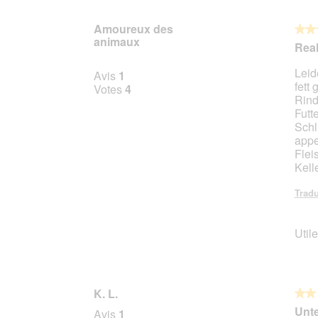
Amoureux des
★★
★★
animaux
3
Real
sur
Leide
5
Avis
1
fett
étoile
Votes
4
Rind
Futt
Schl
appe
Flei
Kell
Tradu
Utile
K. L.
★★
★★
2
Unte
Avis
1