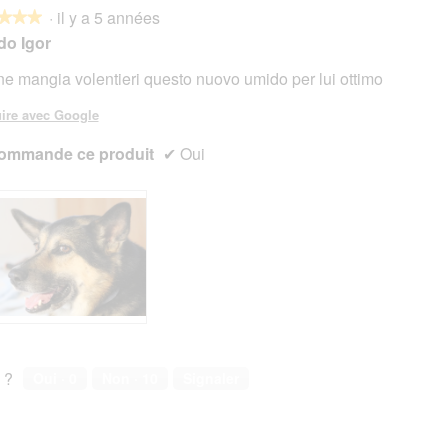
·
il y a 5 années
★★★
★★★
do Igor
ane mangia volentieri questo nuovo umido per lui ottimo
s.
ire avec Google
ommande ce produit
✔
Oui
 ?
Oui ·
0
Non ·
10
Signaler