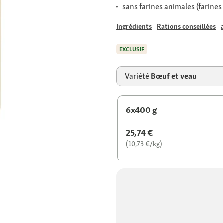
sans farines animales (farines
Ingrédients
Rations conseillées
EXCLUSIF
Variété
Bœuf et veau
6x400 g
25,74 €
(10,73 €/kg)