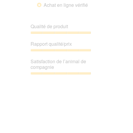
moyenne
bouton
Achat en ligne vérifié
*
suivant
est
pour
4.6
mettre
sur
à
jour
5.
Qualité de produit
le
contenu
ci-
Qualité
dessous
de
Rapport qualité/prix
produit,
5
Rapport
sur
qualité/prix,
Satisfaction de l’animal de
5
5
compagnie
sur
5
Satisfaction
de
l’animal
de
compagnie,
5
sur
5