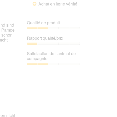
Achat en ligne vérifié
*
Qualité de produit
und sind
ue Pampe
Qualité
h schon
de
Rapport qualité/prix
icht
produit,
2
Rapport
sur
qualité/prix,
Satisfaction de l’animal de
5
1
compagnie
sur
5
Satisfaction
de
l’animal
de
compagnie,
2
sur
5
en nicht