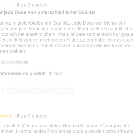
·
il y a 3 années
★★★
★★★
er jede Dose von unterschiedlicher Qualität
er kaum gleichbleibende Qualität. Jede Dose war bisher ein
raschungsei. Manche riechen beim Öffnen wirklich appetitlich 
s.
 optisch mit ansehnlichem Inhalt, andere sind einfach nur gra
nicht wirklich lecker riechendem Futter. Leider habe ich das auc
anderen Sorten hier lesen müssen und werde die Marke daher n
erempfehlen.
ire avec Google
ommande ce produit
✘
Non
 ?
Oui ·
5
Non ·
10
Signaler
·
il y a 9 années
★★★
★★★
r Qualität füttere es an kleine Hunde die schnell Übergewicht
mmen. Hiermit ist das Problem gelöst.Sie werden satt und werd