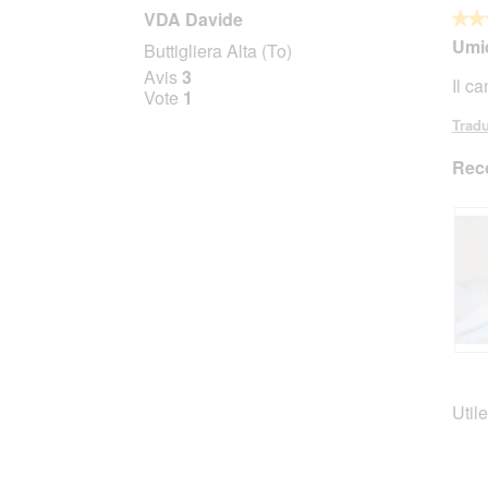
VDA Davide
★★
★★
5
Umi
Buttigliera Alta (To)
sur
Avis
3
Il c
5
Vote
1
étoile
Tradu
Rec
A
P
v
h
i
o
Utile
s
t
s
o
u
C
r
e