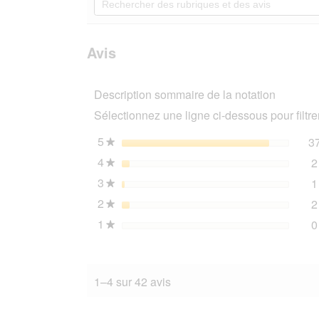
vers
des
Lire
les
rubriques
les
avis.
et
avis
sur
des
Avis
REAL
avis
NATURE
Light
Description sommaire de la notation
Bœuf
et
Sélectionnez une ligne ci-dessous pour filtrer
veau
24x400
g
5
étoiles
3
★
4
étoiles
2
★
3
étoiles
1
★
2
étoiles
2
★
1
étoiles
0
★
1–4 sur 42 avis