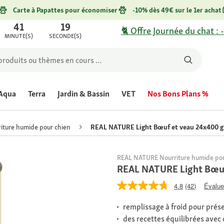
Carte à Papattes pour économiser
-10% dès 49€ sur le 1er achat
41
19
🐈 Offre Journée du chat : 
MINUTE(S)
SECONDE(S)
Aqua
Terra
Jardin & Bassin
VET
Nos Bons Plans %
iture humide pour chien
REAL NATURE Light Bœuf et veau 24x400 g
REAL NATURE Nourriture humide pou
REAL NATURE Light Bœuf
4.8
(42)
Évaluer
remplissage à froid pour prés
des recettes équilibrées avec 