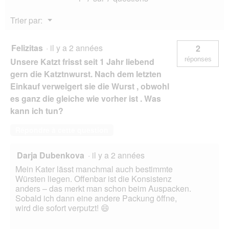
agneau
avec
Menu
Trier par:
cottage
▼
cheese
12x70
g
Felizitas
·
il y a 2 années
2
réponses
Unsere Katzt frisst seit 1 Jahr liebend
gern die Katztnwurst. Nach dem letzten
Einkauf verweigert sie die Wurst , obwohl
es ganz die gleiche wie vorher ist . Was
kann ich tun?
Répondre à cette question
Darja Dubenkova
·
il y a 2 années
Mein Kater lässt manchmal auch bestimmte
Würsten liegen. Offenbar ist die Konsistenz
anders – das merkt man schon beim Auspacken.
Sobald ich dann eine andere Packung öffne,
wird die sofort verputzt! 😄