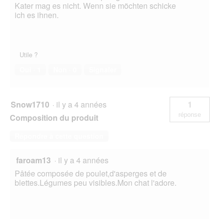
Kater mag es nicht. Wenn sie möchten schicke
ich es ihnen.
Utile ?
Oui ·
1
Non ·
0
Signaler
Snow1710
·
il y a 4 années
1
réponse
Composition du produit
Répondre à cette question
faroam13
·
il y a 4 années
Pâtée composée de poulet,d'asperges et de
blettes.Légumes peu visibles.Mon chat l'adore.