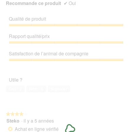
e
Recommande ce produit
✔
Oui
d
'
u
Qualité de produit
n
e
Qualité
b
de
Rapport qualité/prix
o
produit,
î
5
Rapport
t
sur
qualité/prix,
Satisfaction de l’animal de compagnie
e
5
5
d
sur
Satisfaction
e
5
de
d
l’animal
i
Utile ?
de
a
compagnie,
Oui ·
2
Non ·
0
Signaler
l
5
o
sur
g
5
u
e
★★★★★
★★★★★
.
Steko
·
il y a 5 années
4
sur
Achat en ligne vérifié
*
5