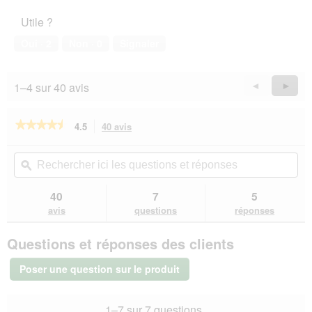
l’animal
Utile ?
de
compagnie,
Oui ·
2
Non ·
0
Signaler
3
sur
5
1–4 sur 40 avis
Précédent
◄
Suiva
►
Reviews
Revie
★★★★★
★★★★★
4.5
40 avis
Cette
action
4.5
sur
vous
Rechercher
Rec
5
redirigera
ici
ϙ
ici
étoiles.
vers
les
les
Lire
les
questions
que
40
7
5
les
avis.
et
et
avis
avis
questions
réponses
sur
réponses
rép
REAL
Questions et réponses des clients
NATURE
Original
Adult
Poser une question sur le produit
Roll
Chat
Boeuf
1–7 sur 7 questions
et