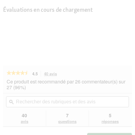
Évaluations en cours de chargement
★★★★★
★★★★★
4.5
40 avis
Cette
action
4.5
Ce produit est recommandé par 26 commentateur(s) sur
sur
vous
27 (96%)
5
redirigera
étoiles.
vers
Rechercher
Rec
Lire
les
des
ϙ
de
les
avis.
rubriques
rub
avis
sur
et
et
40
7
5
REAL
des
de
avis
questions
réponses
NATURE
avis
avi
Original
Adult