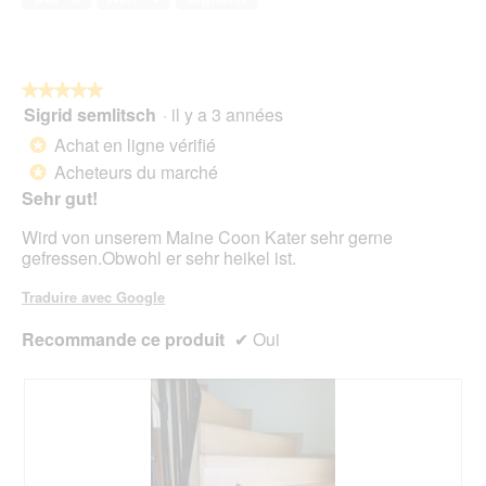
5
sur
5
★★★★★
★★★★★
Sigrid semlitsch
·
il y a 3 années
5
sur
Achat en ligne vérifié
*
5
Acheteurs du marché
*
étoiles.
Sehr gut!
Wird von unserem Maine Coon Kater sehr gerne
gefressen.Obwohl er sehr heikel ist.
Traduire avec Google
Recommande ce produit
✔
Oui