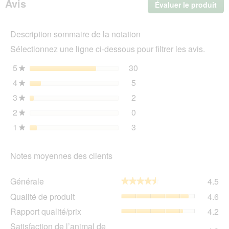
Avis
Évaluer le produit
.
Roll
Chat
Cet
Boeuf
act
et
Description sommaire de la notation
ent
agneau
l'o
avec
Sélectionnez une ligne ci-dessous pour filtrer les avis.
d'u
cottage
cheese
boî
5
étoiles
30
30 avis avec 5 étoiles.
Sélectionnez pour filtrer 
★
12x70
de
g
4
étoiles
5
dia
5 avis avec 4 étoiles.
Sélectionnez pour filtrer l
★
3
étoiles
2
2 avis avec 3 étoiles.
Sélectionnez pour filtrer l
★
2
étoiles
0
0 avis avec 2 étoiles.
Sélectionnez pour filtrer l
★
1
étoiles
3
3 avis avec 1 étoile.
Sélectionnez pour filtrer l
★
Notes moyennes des clients
Gén
Générale
4.5
★★★★★
★★★★★
La
Qua
Qualité de produit
4.6
val
de
de
Rap
Rapport qualité/prix
4.2
pro
la
qua
La
Sat
Satisfaction de l’animal de
not
La