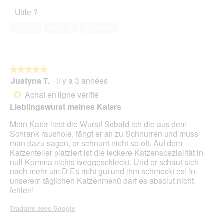
l’animal
o
i
Utile ?
de
1
o
compagnie,
.
n
Oui ·
1
Non ·
0
Signaler
5
e
sur
n
5
t
r
★★★★★
★★★★★
a
Justyna T.
·
il y a 3 années
î
5
n
sur
Achat en ligne vérifié
*
e
5
Lieblingswurst meines Katers
r
étoiles.
a
Mein Kater liebt die Wurst! Sobald ich die aus dem
l
Schrank raushole, fängt er an zu Schnurren und muss
'
man dazu sagen, er schnurrt nicht so oft. Auf dem
o
Katzenteller platziert ist die leckere Katzenspezialität in
u
null Komma nichts weggeschleckt. Und er schaut sich
v
nach mehr um:D Es richt gut und ihm schmeckt es! In
e
unserem täglichen Katzenmenü darf es absolut nicht
r
fehlen!
t
u
Traduire avec Google
r