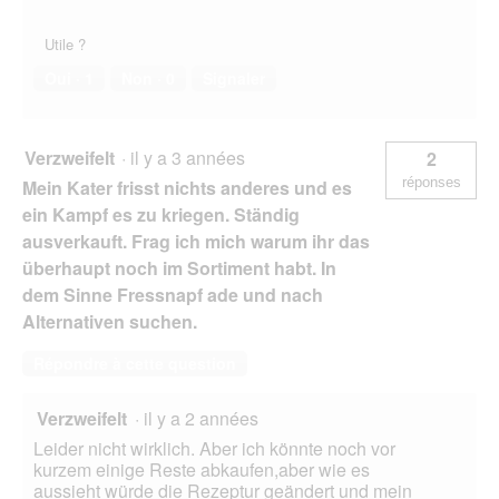
Utile ?
Oui ·
1
Non ·
0
Signaler
Verzweifelt
·
il y a 3 années
2
réponses
Mein Kater frisst nichts anderes und es
ein Kampf es zu kriegen. Ständig
ausverkauft. Frag ich mich warum ihr das
überhaupt noch im Sortiment habt. In
dem Sinne Fressnapf ade und nach
Alternativen suchen.
Répondre à cette question
Verzweifelt
·
il y a 2 années
Leider nicht wirklich. Aber ich könnte noch vor
kurzem einige Reste abkaufen,aber wie es
aussieht würde die Rezeptur geändert und mein