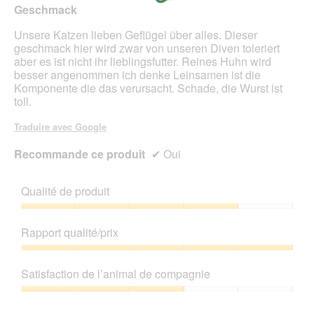
Geschmack
étoiles.
Unsere Katzen lieben Geflügel über alles. Dieser
geschmack hier wird zwar von unseren Diven toleriert
aber es ist nicht ihr lieblingsfutter. Reines Huhn wird
besser angenommen ich denke Leinsamen ist die
Komponente die das verursacht. Schade, die Wurst ist
toll.
Traduire avec Google
Recommande ce produit
✔
Oui
Qualité de produit
Qualité
de
Rapport qualité/prix
produit,
4
Rapport
sur
qualité/prix,
Satisfaction de l’animal de compagnie
5
5
sur
Satisfaction
5
de