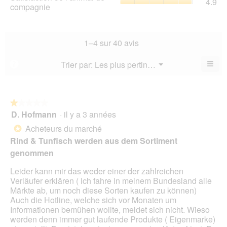
4.9
val
de
compagnie
mo
val
de
l’a
est
de
la
de
4.5
la
not
co
sur
not
mo
La
1–4 sur 40 avis
5.
mo
est
val
est
4.6
de
≡
Menu
Trier par:
Les plus pertinents
?
4.2
▼
sur
la
Cliq
sur
5.
not
sur
5.
le
mo
bou
est
suiv
★★★★★
★★★★★
4.9
pour
D. Hofmann
·
il y a 3 années
1
mett
sur
sur
à
Acheteurs du marché
5.
*
jour
5
le
Rind & Tunfisch werden aus dem Sortiment
étoiles.
cont
genommen
ci-
des
Leider kann mir das weder einer der zahlreichen
Verläufer erklären ( ich fahre in meinem Bundesland alle
Märkte ab, um noch diese Sorten kaufen zu können)
Auch die Hotline, welche sich vor Monaten um
Informationen bemühen wollte, meldet sich nicht. Wieso
werden denn immer gut laufende Produkte ( Eigenmarke)