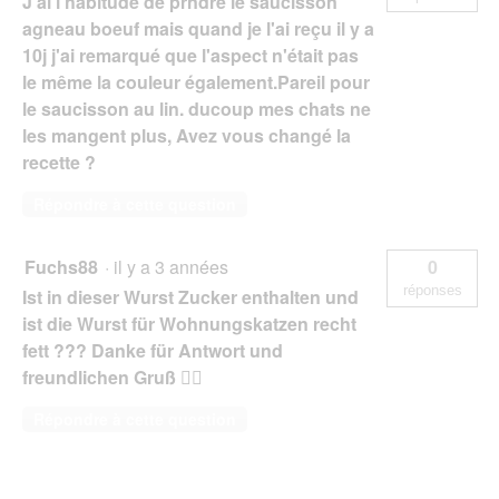
J'ai l'habitude de prndre le saucisson
agneau boeuf mais quand je l'ai reçu il y a
10j j'ai remarqué que l'aspect n'était pas
le même la couleur également.Pareil pour
le saucisson au lin. ducoup mes chats ne
les mangent plus, Avez vous changé la
recette ?
Répondre à cette question
Fuchs88
·
il y a 3 années
0
réponses
Ist in dieser Wurst Zucker enthalten und
ist die Wurst für Wohnungskatzen recht
fett ??? Danke für Antwort und
freundlichen Gruß 🙋‍♀️
Répondre à cette question