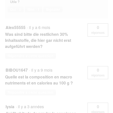
Utile ?
Oui ·
0
Non ·
1
Signaler
Alex55555
·
il y a 6 mois
0
réponses
Was sind bitte die restlichen 30%
Inhaltsstoffe, die hier gar nicht erst
aufgeführt werden?
Répondre à cette question
BIBOU1647
·
il y a 9 mois
0
réponses
Quelle est la composition en macro
nutriments et en calories au 100 g ?
Répondre à cette question
lysia
·
il y a 3 années
0
réponses