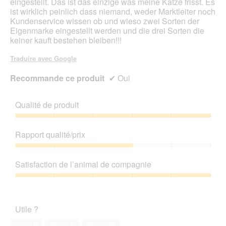
eingestellt. Das ist das einzige was meine Katze frisst. Es
ist wirklich peinlich dass niemand, weder Marktleiter noch
Kundenservice wissen ob und wieso zwei Sorten der
Eigenmarke eingestellt werden und die drei Sorten die
keiner kauft bestehen bleiben!!!
Traduire avec Google
Recommande ce produit
✔
Oui
Qualité de produit
Qualité
de
Rapport qualité/prix
produit,
5
Rapport
sur
qualité/prix,
Satisfaction de l’animal de compagnie
5
3
sur
Satisfaction
5
de
l’animal
Utile ?
de
compagnie,
Oui ·
8
Non ·
4
Signaler