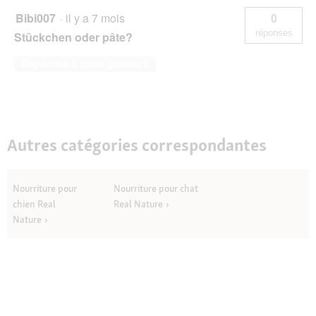
chat,
r
chaton
Bibi007
·
il y a 7 mois
0
e
poulet
réponses
Stückchen oder pâte?
d
à
la
'
dinde
u
Répondre à cette question
et
n
à
e
l’huile
b
de
saumon
o
6x400
î
g
Autres catégories correspondantes
t
e
d
e
Nourriture pour
Nourriture pour chat
d
chien Real
Real Nature
i
Nature
a
l
o
g
u
e
.