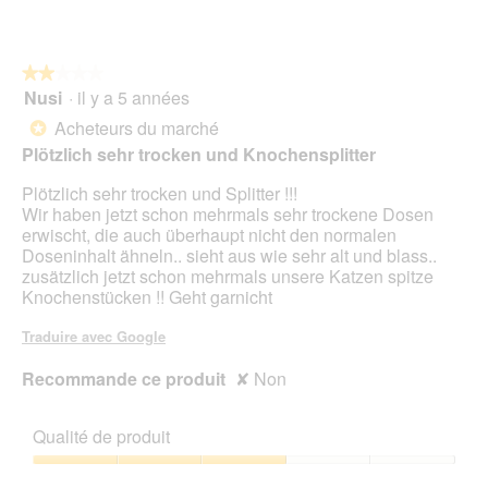
sur
5
★★★★★
★★★★★
Nusi
·
il y a 5 années
2
sur
Acheteurs du marché
*
5
Plötzlich sehr trocken und Knochensplitter
étoiles.
Plötzlich sehr trocken und Splitter !!!
Wir haben jetzt schon mehrmals sehr trockene Dosen
erwischt, die auch überhaupt nicht den normalen
Doseninhalt ähneln.. sieht aus wie sehr alt und blass..
zusätzlich jetzt schon mehrmals unsere Katzen spitze
Knochenstücken !! Geht garnicht
Traduire avec Google
Recommande ce produit
✘
Non
Qualité de produit
Qualité