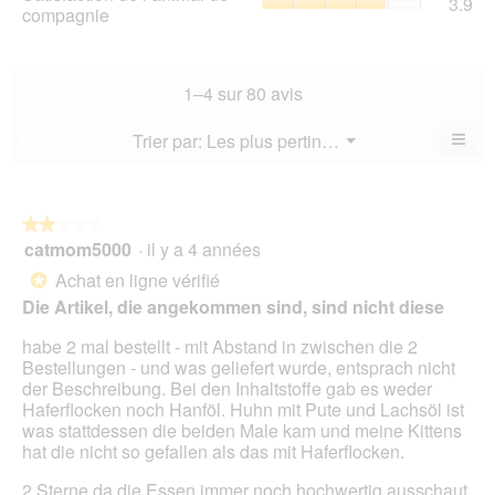
3.9
val
de
compagnie
mo
val
de
l’a
est
de
la
de
4.2
la
not
co
sur
not
mo
La
1–4 sur 80 avis
5.
mo
est
val
est
4.1
de
≡
Menu
Trier par:
Les plus pertinents
?
3.9
▼
sur
la
Cliq
sur
5.
not
sur
5.
le
mo
bou
est
suiv
★★★★★
★★★★★
3.9
pour
catmom5000
·
il y a 4 années
2
mett
sur
sur
à
Achat en ligne vérifié
5.
*
jour
5
le
Die Artikel, die angekommen sind, sind nicht diese
étoiles.
cont
ci-
habe 2 mal bestellt - mit Abstand in zwischen die 2
des
Bestellungen - und was geliefert wurde, entsprach nicht
der Beschreibung. Bei den Inhaltstoffe gab es weder
Haferflocken noch Hanföl. Huhn mit Pute und Lachsöl ist
was stattdessen die beiden Male kam und meine Kittens
hat die nicht so gefallen als das mit Haferflocken.
2 Sterne da die Essen immer noch hochwertig ausschaut