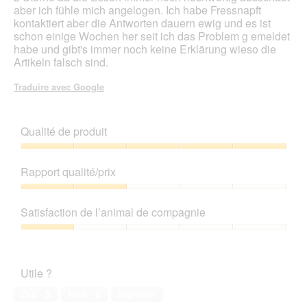
aber ich fühle mich angelogen. Ich habe Fressnapft
kontaktiert aber die Antworten dauern ewig und es ist
schon einige Wochen her seit ich das Problem g emeldet
habe und gibt's immer noch keine Erklärung wieso die
Artikeln falsch sind.
Traduire avec Google
Qualité de produit
Qualité
de
Rapport qualité/prix
produit,
5
Rapport
sur
qualité/prix,
Satisfaction de l’animal de compagnie
5
2
sur
Satisfaction
5
de
l’animal
Utile ?
de
compagnie,
Oui ·
5
Non ·
0
Signaler
1