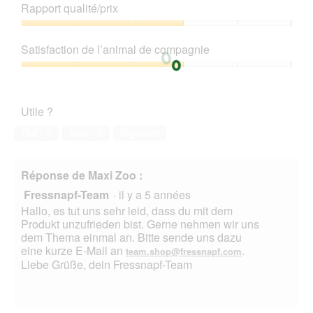
de
Rapport qualité/prix
produit,
3
Rapport
sur
qualité/prix,
Satisfaction de l’animal de compagnie
5
3
sur
Satisfaction
5
de
l’animal
Utile ?
de
compagnie,
Oui ·
5
Non ·
0
Signaler
3
sur
5
Réponse de Maxi Zoo :
Fressnapf-Team
·
il y a 5 années
Hallo, es tut uns sehr leid, dass du mit dem
Produkt unzufrieden bist. Gerne nehmen wir uns
dem Thema einmal an. Bitte sende uns dazu
eine kurze E-Mail an
.
team.shop@fressnapf.com
Liebe Grüße, dein Fressnapf-Team