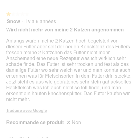
★★★★★
★★★★★
Snow
·
il y a 6 années
1
sur
Wird nicht mehr von meine 2 Katzen angenommen
5
étoiles.
Anfangs waren meine 2 Katzen hoch begeistert von
diesem Futter aber seit der neuen Konsistenz des Futters
fressen meine 2 Kätzchen das Futter nicht mehr.
Anscheinend eine neue Rezeptur was ich wirklich sehr
schade finde. Das Futter ist sehr trocken und fest als das
damalige Futter wo sehr weich war und man konnte auch
erkennen was für Fleischsorten in dem Futter drin steckte.
Jetzt sieht es aus wie gebratenes sehr klein gahackseltes
Hackfleisch was ich auch nicht so toll finde, und man
erkennt ein haufen knochensplitter. Das Futter kaufen wir
nicht mehr.
Traduire avec Google
Recommande ce produit
✘
Non