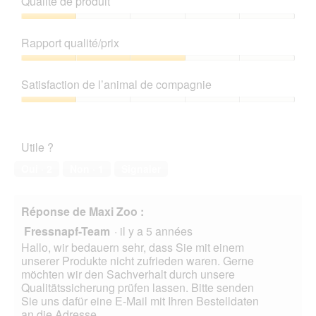
Qualité de produit
Qualité
de
Rapport qualité/prix
produit,
1
Rapport
sur
qualité/prix,
Satisfaction de l’animal de compagnie
5
3
sur
Satisfaction
5
de
l’animal
Utile ?
de
compagnie,
Oui ·
2
Non ·
1
Signaler
1
sur
5
Réponse de Maxi Zoo :
Fressnapf-Team
·
il y a 5 années
Hallo, wir bedauern sehr, dass Sie mit einem
unserer Produkte nicht zufrieden waren. Gerne
möchten wir den Sachverhalt durch unsere
Qualitätssicherung prüfen lassen. Bitte senden
Sie uns dafür eine E-Mail mit Ihren Bestelldaten
an die Adresse