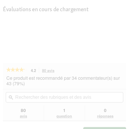
Évaluations en cours de chargement
★★★★★
★★★★★
4.2
80 avis
Cette
action
4.2
Ce produit est recommandé par 34 commentateur(s) sur
sur
vous
43 (79%)
5
redirigera
étoiles.
vers
Rechercher
Rec
Lire
les
des
ϙ
de
les
avis.
rubriques
rub
avis
sur
et
et
80
1
0
REAL
des
de
avis
question
réponses
NATURE
avis
avi
Original
nourriture