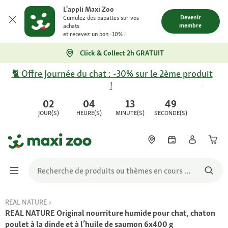
L'appli Maxi Zoo
Devenir
Cumulez des papattes sur vos
membre
achats
et recevez un bon -10% !
Click & Collect 2h GRATUIT
🐈 Offre Journée du chat : -30% sur le 2ème produit
!
02
04
13
49
JOUR(S)
HEURE(S)
MINUTE(S)
SECONDE(S)
REAL NATURE
REAL NATURE Original nourriture humide pour chat, chaton
poulet à la dinde et à l’huile de saumon 6x400 g