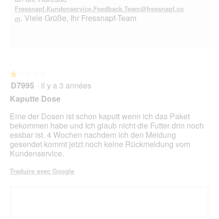
Fressnapf.Kundenservice.Feedback.Team@fressnapf.co
. Viele Grüße, Ihr Fressnapf-Team
m
★★★★★
★★★★★
D7995
·
il y a 3 années
1
sur
Kaputte Dose
5
étoiles.
Eine der Dosen ist schon kaputt wenn ich das Paket
bekommen habe und Ich glaub nicht die Futter drin noch
essbar ist. 4 Wochen nachdem ich den Meldung
gesendet kommt jetzt noch keine Rückmeldung vom
Kundenservice.
Traduire avec Google