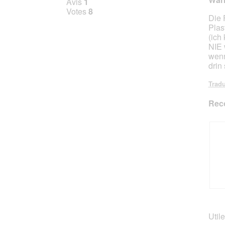
Avis
1
sur
Votes
8
Die 
5
Plas
étoile
(ich
NIE 
wenn
drin 
Tradu
Rec
A
P
v
h
i
o
Utile
s
t