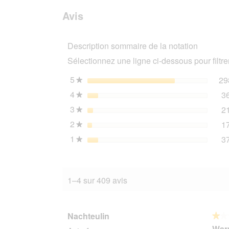
avis.
et
avis
sur
des
Avis
REAL
avis
NATURE
Original
Description sommaire de la notation
nourriture
humide
Sélectionnez une ligne ci-dessous pour filtrer
pour
chat,
chaton
5
étoiles
29
★
veau
4
étoiles
3
et
★
volaille
3
étoiles
2
à
★
l’huile
2
étoiles
1
★
de
saumon
1
étoiles
3
★
24x400
g
1–4 sur 409 avis
Nachteulin
★★
★★
1
Warn