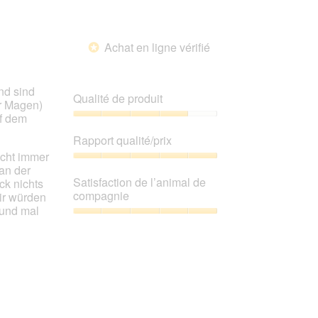
Achat en ligne vérifié
*
nd sind
Qualité de produit
er Magen)
uf dem
Qualité
de
Rapport qualité/prix
produit,
icht immer
4
Rapport
 an der
sur
qualité/prix,
Satisfaction de l’animal de
ck nichts
5
5
compagnie
ir würden
sur
 und mal
5
Satisfaction
de
l’animal
de
compagnie,
5
sur
5