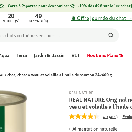
Carte à Papattes pour économiser
-10% dès 49€ sur le 1er achat
20
49
🐈 Offre Journée du chat : 
MINUTE(S)
SECONDE(S)
Aqua
Terra
Jardin & Bassin
VET
Nos Bons Plans %
r chat, chaton veau et volaille à l’huile de saumon 24x400 g
REAL NATURE
REAL NATURE Original no
veau et volaille à l’hui
4.3
(409)
Évalu
Alimentation naturelle