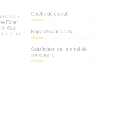
mettre
sur
à
jour
5.
Qualité de produit
le
chen Dosen
contenu
he Futter
ci-
Qualité
kt. Aber
dessous
de
Rapport qualité/prix
inteile da
produit,
1
Rapport
sur
qualité/prix,
Satisfaction de l’animal de
5
1
compagnie
sur
5
Satisfaction
de
l’animal
de
compagnie,
1
sur
5