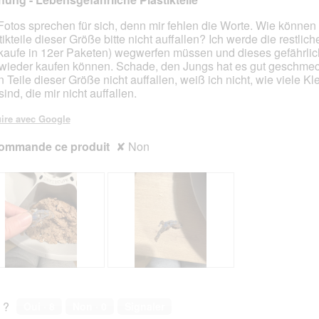
Fotos sprechen für sich, denn mir fehlen die Worte. Wie können
tikteile dieser Größe bitte nicht auffallen? Ich werde die restli
s.
 kaufe in 12er Paketen) wegwerfen müssen und dieses gefährlic
wieder kaufen können. Schade, den Jungs hat es gut geschmec
 Teile dieser Größe nicht auffallen, weiß ich nicht, wie viele Kle
sind, die mir nicht auffallen.
ire avec Google
ommande ce produit
✘
Non
A
P
v
h
i
o
 ?
Oui ·
8
Non ·
0
Signaler
s
t