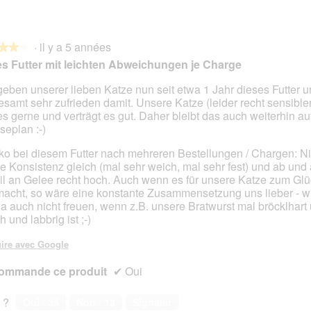
s
o
u
C
r
e
·
il y a 5 années
l
t
★★★
★★★
a
t
s Futter mit leichten Abweichungen je Charge
p
e
h
a
geben unserer lieben Katze nun seit etwa 1 Jahr dieses Futter u
o
c
esamt sehr zufrieden damit. Unsere Katze (leider recht sensibl
s.
t
t
 es gerne und verträgt es gut. Daher bleibt das auch weiterhin a
o
i
seplan :-)
2
o
o bei diesem Futter nach mehreren Bestellungen / Chargen: N
.
n
die Konsistenz gleich (mal sehr weich, mal sehr fest) und ab und
e
il an Gelee recht hoch. Auch wenn es für unsere Katze zum Glü
n
acht, so wäre eine konstante Zusammensetzung uns lieber - w
t
ja auch nicht freuen, wenn z.B. unsere Bratwurst mal bröcklhart
r
 und labbrig ist ;-)
a
î
ire avec Google
n
e
ommande ce produit
✔
Oui
r
a
l
 ?
Oui ·
35
Non ·
13
Signaler