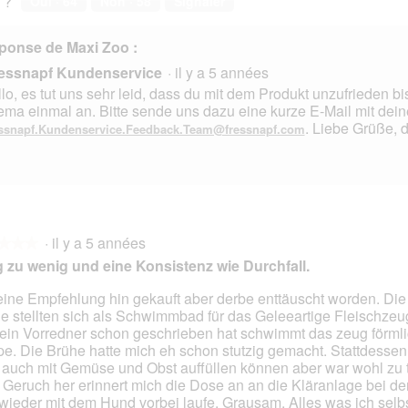
 ?
Oui ·
64
Non ·
58
Signaler
s
t
s
o
ponse de Maxi Zoo :
u
C
r
e
essnapf Kundenservice
·
il y a 5 années
l
t
lo, es tut uns sehr leid, dass du mit dem Produkt unzufrieden 
a
t
ma einmal an. Bitte sende uns dazu eine kurze E-Mail mit dein
p
e
. Liebe Grüße, 
ssnapf.Kundenservice.Feedback.Team@fressnapf.com
h
a
o
c
t
t
o
i
2
o
.
n
e
·
il y a 5 années
★★★
★★★
n
 zu wenig und eine Konsistenz wie Durchfall.
t
r
eine Empfehlung hin gekauft aber derbe enttäuscht worden. Di
a
e stellten sich als Schwimmbad für das Geleeartige Fleischzeu
s.
î
ein Vorredner schon geschrieben hat schwimmt das zeug förmli
n
e. Die Brühe hatte mich eh schon stutzig gemacht. Stattdessen
e
auch mit Gemüse und Obst auffüllen können aber war wohl zu t
r
Geruch her erinnert mich die Dose an an die Kläranlage bei der
a
wieder mit dem Hund vorbei laufe. Grausam. Alles was ich selbs