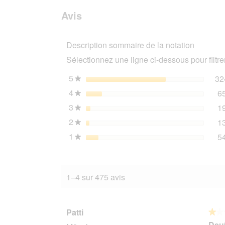
avis.
et
avis
sur
des
Avis
REAL
avis
NATURE
WILDERNESS
Description sommaire de la notation
Adult
PURE
Sélectionnez une ligne ci-dessous pour filtrer
SHEEP
Mouton
24x800
5
étoiles
32
★
g
4
étoiles
6
★
3
étoiles
1
★
2
étoiles
1
★
1
étoiles
5
★
1–4 sur 475 avis
Patti
★★
★★
1
Deut