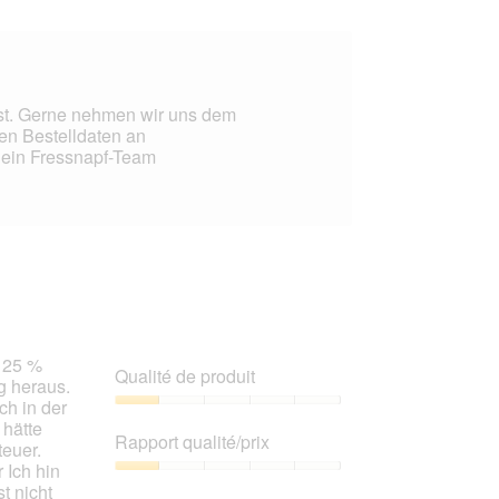
bist. Gerne nehmen wir uns dem
en Bestelldaten an
dein Fressnapf-Team
e 25 %
Qualité de produit
g heraus.
ch in der
Qualité
 hätte
de
Rapport qualité/prix
euer.
produit,
 Ich hin
1
Rapport
t nicht