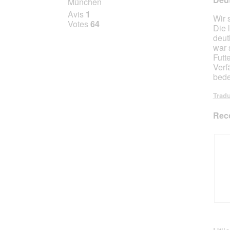
München
sur
Avis
1
Wir 
5
Votes
64
Die 
étoile
deut
war 
Futt
Verf
bede
Tradu
Rec
A
P
v
h
i
o