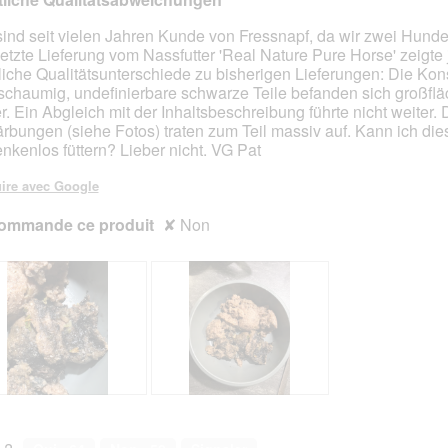
sind seit vielen Jahren Kunde von Fressnapf, da wir zwei Hund
letzte Lieferung vom Nassfutter 'Real Nature Pure Horse' zeigte
s.
liche Qualitätsunterschiede zu bisherigen Lieferungen: Die Kon
schaumig, undefinierbare schwarze Teile befanden sich großflä
er. Ein Abgleich mit der Inhaltsbeschreibung führte nicht weiter. 
ärbungen (siehe Fotos) traten zum Teil massiv auf. Kann ich die
nkenlos füttern? Lieber nicht. VG Pat
ire avec Google
ommande ce produit
✘
Non
A
P
v
h
i
o