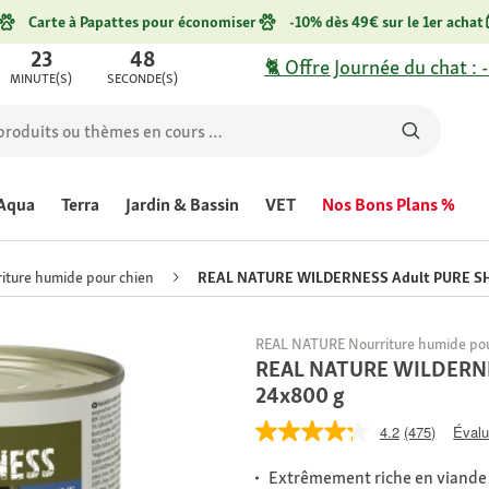
Carte à Papattes pour économiser
-10% dès 49€ sur le 1er achat
23
48
🐈 Offre Journée du chat : 
MINUTE(S)
SECONDE(S)
Aqua
Terra
Jardin & Bassin
VET
Nos Bons Plans %
iture humide pour chien
REAL NATURE WILDERNESS Adult PURE SH
REAL NATURE Nourriture humide pou
REAL NATURE WILDERNE
24x800 g
4.2
(475)
Évalu
Extrêmement riche en viande