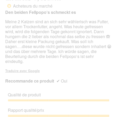
l
sur
o
Acheteurs du marché
*
5
g
Den beiden Fellpopo‘s schmeckt es
étoiles.
u
e
Meine 2 Katzen sind an sich sehr wählerisch was Futter,
.
vor allem Trockenfutter, angeht. Was heute gefressen
wird, wird die folgenden Tage gekonnt ignoriert. Dann
hungern die 2 lieber als nochmal das selbe zu fressen 🙈
Daher erst kleine Packung gekauft. Was soll ich
sagen….diese wurde nicht gefressen sondern inhaliert 😁
und das über mehrere Tage. Ich würde sagen, die
Beurteilung durch die beiden Fellpopo‘s ist sehr
eindeutig.
Traduire avec Google
Recommande ce produit
✔
Oui
Qualité de produit
Qualité
de
Rapport qualité/prix
produit,