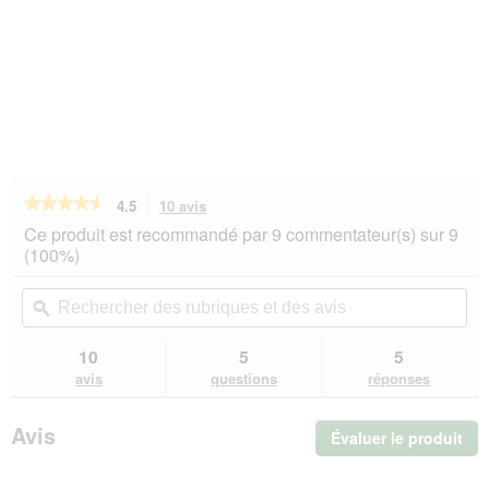
★★★★★
★★★★★
4.5
10 avis
Cette
action
4.5
Ce produit est recommandé par 9 commentateur(s) sur 9
sur
vous
(100%)
5
redirigera
étoiles.
vers
Rechercher
Rec
Lire
les
des
ϙ
de
les
avis.
rubriques
rub
avis
sur
et
et
10
5
5
REAL
des
de
avis
questions
réponses
NATURE
avis
avi
WILDERNESS
Croquettes
Avis
Évaluer le produit
.
pour
chat,
Cet
chaton,
act
Pure