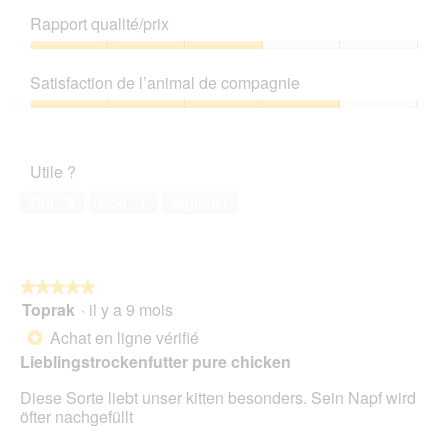
u
C
.
de
Rapport qualité/prix
r
e
produit,
l
t
4
Rapport
a
t
sur
qualité/prix,
p
e
Satisfaction de l’animal de compagnie
5
3
h
a
sur
Satisfaction
o
c
5
de
t
t
l’animal
o
i
Utile ?
de
1
o
compagnie,
.
n
Oui ·
0
Non ·
1
Signaler
4
e
sur
n
5
t
r
★★★★★
★★★★★
a
Toprak
·
il y a 9 mois
î
5
n
sur
Achat en ligne vérifié
*
e
5
Lieblingstrockenfutter pure chicken
r
étoiles.
a
Diese Sorte liebt unser kitten besonders. Sein Napf wird
l
öfter nachgefüllt
'
o