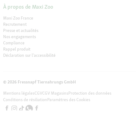
À propos de Maxi Zoo
Maxi Zoo France
Recrutement
Presse et actualités
Nos engagements
Compliance
Rappel produit
Déclaration sur l’accessibilité
© 2026 Fressnapf Tiernahrungs GmbH
Mentions légales
CGV
CGV Magasins
Protection des données
Conditions de résiliation
Paramètres des Cookies
Les prix indiqués sont uniquement valables pour la boutique en ligne
Maxi Zoo en France de Fressnapf Tiernahrungs GmbH ; Tous les prix sont
indiqués en EUROS TTC ( TVA incluse). Nous tenons à préciser que notre