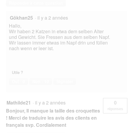
Répondre à cette question
Gökhan25
·
il y a 2 années
Hallo,
Wir haben 2 Katzen in etwa dem selben Alter
und Gewicht. Sie Fressen aus dem selben Napf.
Wir lassen immer etwas im Napf drin und füllen
nach wenn er leer ist.
Utile ?
Oui ·
0
Non ·
10
Signaler
Mathilde21
·
il y a 2 années
0
réponses
Bonjour, Il manque la taille des croquettes
! Merci de traduire les avis des clients en
français svp. Cordialement