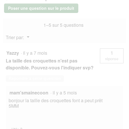
WILDERNESS
Croquettes
Poser une question sur le produit
pour
chat,
chaton,
1–5 sur 5 questions
Pure
Chicken
300
Menu
Trier par:
g
▼
Yazzy
·
il y a 7 mois
1
réponse
La taille des croquettes n'est pas
disponible. Pouvez-vous l'indiquer svp?
Répondre à cette question
mam'smainecoon
·
il y a 5 mois
bonjour la taille des croquettes font a peut prêt
5MM