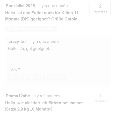
Spezialist 2025
·
il y a une année
2
réponses
Hallo, ist das Futter auch für Kitten 11
Monate (BK) geeignet? Grüße Carola
Répondre à cette question
crazy-tnt
·
il y a une année
Hallo. Ja, gut geeignet.
Utile ?
Oui ·
0
Non ·
10
Signaler
Emma12abc
·
il y a 2 années
1
réponse
Hallo..wie viel darf ich füttern bei.meiner
Katze 2.8 kg ..6 Monate?