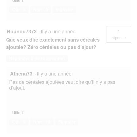
Utile ?
Oui ·
0
Non ·
0
Signaler
Nounou7373
·
il y a une année
1
réponse
Que veux dire exactement sans céréales
ajoutée? Zéro céréales ou pas d'ajout?
Répondre à cette question
Athena73
·
il y a une année
Pas de céréales ajoutées veut dire qu’il n’y a pas
d’ajout.
Utile ?
Oui ·
0
Non ·
10
Signaler