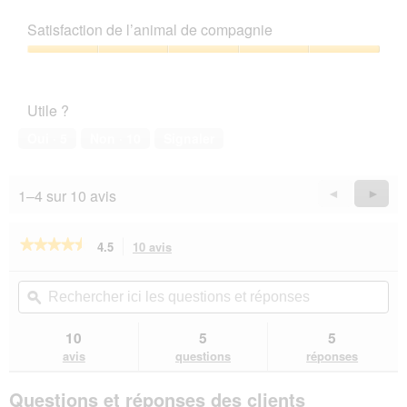
5
Rapport
sur
qualité/prix,
Satisfaction de l’animal de compagnie
5
5
sur
Satisfaction
5
de
l’animal
Utile ?
de
compagnie,
Oui ·
5
Non ·
10
Signaler
5
sur
5
1–4 sur 10 avis
Précédent
◄
Suiva
►
Reviews
Revie
★★★★★
★★★★★
4.5
10 avis
Cette
action
4.5
sur
vous
Rechercher
Rec
5
redirigera
ici
ϙ
ici
étoiles.
vers
les
les
Lire
les
questions
que
10
5
5
les
avis.
et
et
avis
avis
questions
réponses
sur
réponses
rép
REAL
Questions et réponses des clients
NATURE