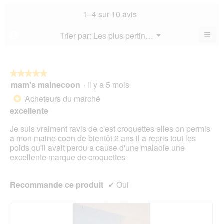
not
co
sur
not
mo
La
1–4 sur 10 avis
5.
mo
est
val
est
4.9
de
≡
Menu
Trier par:
Les plus pertinents
?
4.3
▼
sur
la
Cliq
sur
5.
not
sur
5.
le
mo
bou
est
suiv
★★★★★
★★★★★
4.9
pour
mam's mainecoon
·
il y a 5 mois
5
mett
sur
sur
à
Acheteurs du marché
5.
*
jour
5
le
excellente
étoiles.
cont
ci-
Je suis vraiment ravis de c'est croquettes elles on permis
des
a mon maine coon de bientôt 2 ans il a repris tout les
poids qu'il avait perdu a cause d'une maladie une
excellente marque de croquettes
Recommande ce produit
✔
Oui