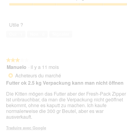
5
5
r
a
sur
Satisfaction
m
c
5
de
e
t
l’animal
e
i
Utile ?
de
t
o
compagnie,
s
n
Oui ·
1
Non ·
0
Signaler
5
u
e
sur
r
n
5
t
t
o
r
★★★★★
★★★★★
u
a
Manuelo
·
il y a 11 mois
t
î
3
a
n
sur
Acheteurs du marché
*
n
e
5
Futter ok 2.5 kg Verpackung kann man nicht öffnen
o
r
étoiles.
u
a
Die Kitten mögen das Futter aber der Fresh-Pack Zipper
v
l
ist unbrauchbar, da man die Verpackung nicht geöffnet
e
'
bekommt, ohne es kaputt zu machen. Ich kaufe
a
o
normalerweise die 300 gr Beutel, aber es war
u
u
ausverkauft.
e
v
n
e
Traduire avec Google
p
r