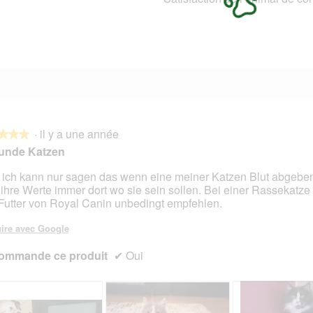
1 avis avec 2 étoiles.
Sélectionnez pour filtrer les avis avec 2 étoiles.
3 avis avec 1 étoile.
Sélectionnez pour filtrer les avis avec 1 étoile.
·
il y a une année
★★★
★★★
unde Katzen
 ich kann nur sagen das wenn eine meiner Katzen Blut abgebe
 ihre Werte immer dort wo sie sein sollen. Bei einer Rassekatze
s.
Futter von Royal Canin unbedingt empfehlen.
ire avec Google
ommande ce produit
✔
Oui