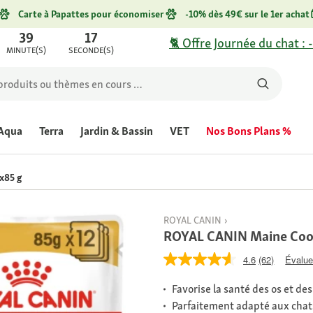
Carte à Papattes pour économiser
-10% dès 49€ sur le 1er achat
39
17
🐈 Offre Journée du chat : 
MINUTE(S)
SECONDE(S)
Aqua
Terra
Jardin & Bassin
VET
Nos Bons Plans %
x85 g
ROYAL CANIN
ROYAL CANIN Maine Coon
4.6
(62)
Évaluer
Favorise la santé des os et des
Parfaitement adapté aux chat