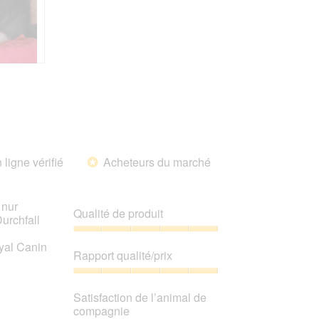
de
l’animal
de
compagnie,
5
sur
5
 ligne vérifié
Acheteurs du marché
*
 nur
Qualité de produit
urchfall
Qualité
yal Canin
de
Rapport qualité/prix
produit,
5
Rapport
sur
qualité/prix,
Satisfaction de l’animal de
5
5
compagnie