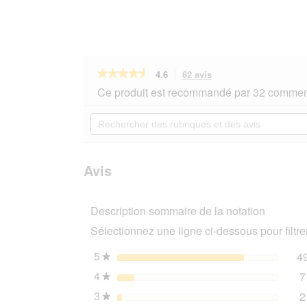
★★★★★
★★★★★
4.6
62 avis
Cette
action
4.6
Ce produit est recommandé par 32 comment
sur
vous
5
redirigera
Rechercher
étoiles.
vers
des
Lire
les
rubriques
les
avis.
et
avis
sur
des
Avis
ROYAL
avis
CANIN
Maine
Description sommaire de la notation
Coon
Adult
Sélectionnez une ligne ci-dessous pour filtrer
en
sauce
12x85
5
étoiles
4
★
g
4
étoiles
7
★
3
étoiles
2
★