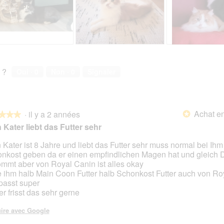
M
P
A
P
i
h
v
h
a
o
i
o
 ?
Oui ·
0
Non ·
0
Signaler
t
s
t
o
s
o
C
u
C
e
r
e
Achat en
·
il y a 2 années
t
l
t
*
★★★
★★★
t
a
t
 Kater liebt das Futter sehr
e
p
e
a
h
a
 Kater ist 8 Jahre und liebt das Futter sehr muss normal bei Ihm
c
o
c
nkost geben da er einen empfindlichen Magen hat und gleich D
s.
t
t
t
mmt aber von Royal Canin ist alles okay
i
o
i
 ihm halb Main Coon Futter halb Schonkost Futter auch von Ro
o
3
o
passt super
n
.
n
er frisst das sehr gerne
e
e
n
n
ire avec Google
t
t