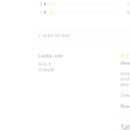
2
étoiles
1
★
1
étoiles
3
★
1–4 sur 62 avis
Lucky- one
★★
★★
5
Ges
Avis
1
sur
Votes
0
Also
5
sind
étoile
das 
Tradu
Rec