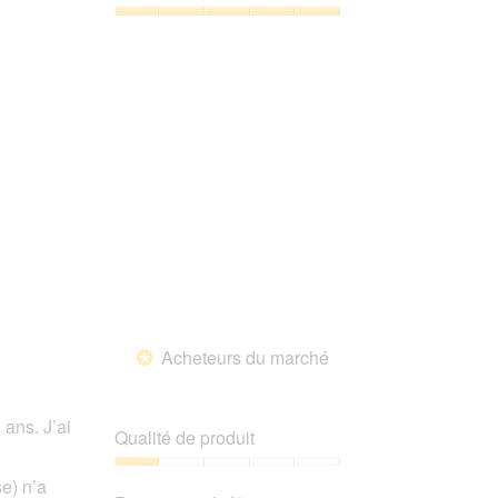
sur
5
Satisfaction
de
l’animal
de
compagnie,
5
sur
5
Acheteurs du marché
*
ans. J’ai
Qualité de produit
Qualité
e) n’a
de