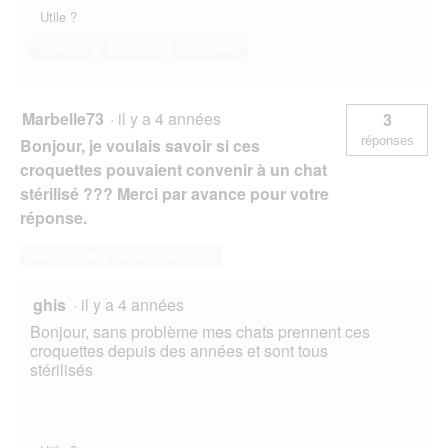
Utile ?
Oui ·
0
Non ·
0
Signaler
Marbelle73
·
il y a 4 années
3
réponses
Bonjour, je voulais savoir si ces
croquettes pouvaient convenir à un chat
stérilisé ??? Merci par avance pour votre
réponse.
Répondre à cette question
ghis
·
il y a 4 années
Bonjour, sans problème mes chats prennent ces
croquettes depuis des années et sont tous
stérilisés