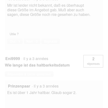
Mir ist leider nicht bekannt, daß es überhaupt
diese Größe im Angebot gab. Muß aber auch
sagen, diese Größe noch nie gesehen zu haben.
Utile ?
Oui ·
1
Non ·
0
Signaler
Eni9999
·
il y a 3 années
2
réponses
Wie lange ist das haltbarkeitsdatum
Répondre à cette question
Prinzenpaar
·
il y a 3 années
Es ist über 1 Jahr haltbar. Glaub sogar 2.