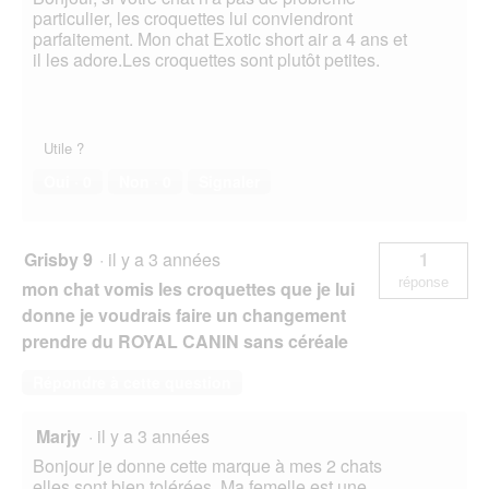
i
particulier, les croquettes lui conviendront
a
parfaitement. Mon chat Exotic short air a 4 ans et
l
il les adore.Les croquettes sont plutôt petites.
o
g
u
e
Utile ?
.
Oui ·
0
Non ·
0
Signaler
Grisby 9
·
il y a 3 années
1
réponse
mon chat vomis les croquettes que je lui
donne je voudrais faire un changement
prendre du ROYAL CANIN sans céréale
Répondre à cette question
Marjy
·
il y a 3 années
Bonjour je donne cette marque à mes 2 chats
elles sont bien tolérées. Ma femelle est une