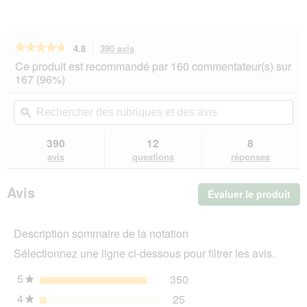
★★★★★
★★★★★
4.8
390 avis
Cette
action
4.8
Ce produit est recommandé par 160 commentateur(s) sur
sur
vous
167 (96%)
5
redirigera
étoiles.
vers
Rechercher
Rec
Lire
les
des
ϙ
de
les
avis.
rubriques
rub
avis
sur
et
et
390
12
8
ROYAL
des
de
avis
questions
réponses
CANIN
avis
avi
Sensible
33
Avis
Évaluer le produit
.
Croquettes
Chat
Cet
4
act
kg
Description sommaire de la notation
ent
l'o
Sélectionnez une ligne ci-dessous pour filtrer les avis.
d'u
boî
5
étoiles
350
350 avis avec 5 étoiles.
Sélectionnez pour filtrer 
★
de
4
étoiles
25
dia
25 avis avec 4 étoiles.
Sélectionnez pour filtrer 
★