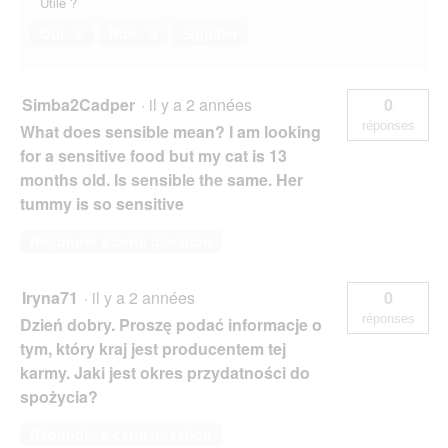
Utile ?
Oui ·
0
Non ·
0
Signaler
Simba2Cadper
·
il y a 2 années
0
réponses
What does sensible mean? I am looking
for a sensitive food but my cat is 13
months old. Is sensible the same. Her
tummy is so sensitive
Répondre à cette question
Iryna71
·
il y a 2 années
0
réponses
Dzień dobry. Proszę podać informacje o
tym, który kraj jest producentem tej
karmy. Jaki jest okres przydatności do
spożycia?
Répondre à cette question