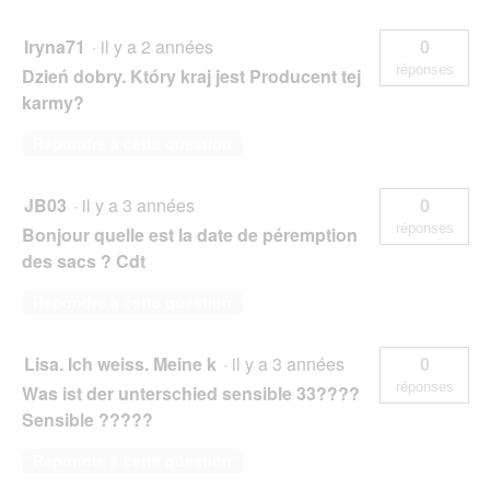
Iryna71
·
il y a 2 années
0
réponses
Dzień dobry. Który kraj jest Producent tej
karmy?
Répondre à cette question
JB03
·
il y a 3 années
0
réponses
Bonjour quelle est la date de péremption
des sacs ? Cdt
Répondre à cette question
Lisa. Ich weiss. Meine k
·
il y a 3 années
0
réponses
Was ist der unterschied sensible 33????
Sensible ?????
Répondre à cette question