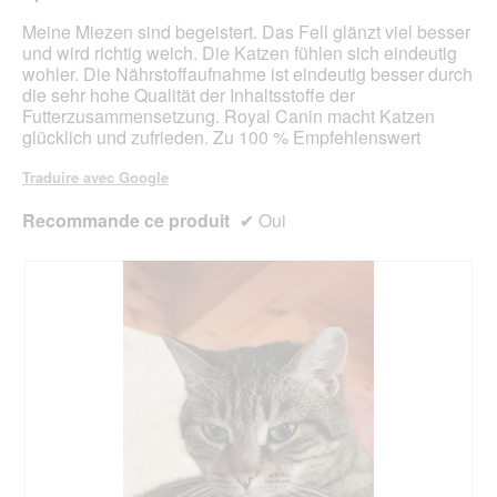
r
e
a
Meine Miezen sind begeistert. Das Fell glänzt viel besser
b
l
und wird richtig weich. Die Katzen fühlen sich eindeutig
o
'
wohler. Die Nährstoffaufnahme ist eindeutig besser durch
î
o
die sehr hohe Qualität der Inhaltsstoffe der
t
u
Futterzusammensetzung. Royal Canin macht Katzen
e
v
glücklich und zufrieden. Zu 100 % Empfehlenswert
d
e
e
r
Traduire avec Google
d
t
i
u
Recommande ce produit
✔
Oui
a
r
l
e
o
d
g
'
u
u
e
n
.
e
b
o
î
t
e
d