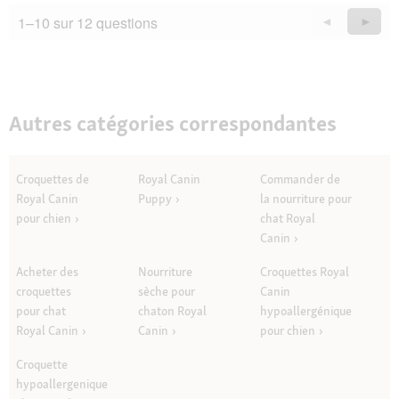
1–10 sur 12 questions
Précédent
◄
Suiva
►
Questions
Quest
Autres catégories correspondantes
Croquettes de
Royal Canin
Commander de
Royal Canin
Puppy
la nourriture pour
pour chien
chat Royal
Canin
Acheter des
Nourriture
Croquettes Royal
croquettes
sèche pour
Canin
pour chat
chaton Royal
hypoallergénique
Royal Canin
Canin
pour chien
Croquette
hypoallergenique