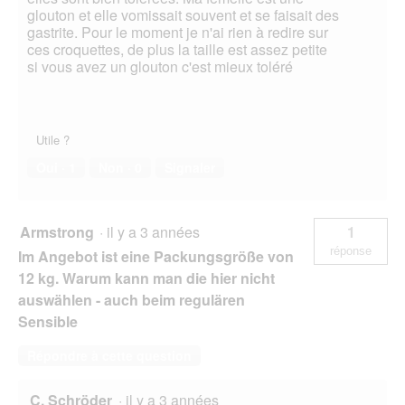
glouton et elle vomissait souvent et se faisait des
gastrite. Pour le moment je n'ai rien à redire sur
ces croquettes, de plus la taille est assez petite
si vous avez un glouton c'est mieux toléré
Utile ?
Oui ·
1
Non ·
0
Signaler
Armstrong
·
il y a 3 années
1
réponse
Im Angebot ist eine Packungsgröße von
12 kg. Warum kann man die hier nicht
auswählen - auch beim regulären
Sensible
Répondre à cette question
C. Schröder
·
il y a 3 années