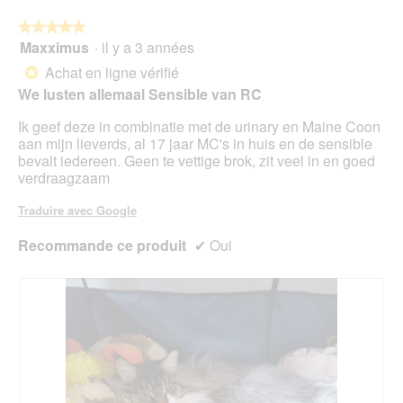
le
mo
bou
est
suiv
★★★★★
★★★★★
4.9
pour
Maxximus
·
il y a 3 années
5
mett
sur
sur
à
Achat en ligne vérifié
5.
*
jour
5
le
We lusten allemaal Sensible van RC
étoiles.
cont
ci-
Ik geef deze in combinatie met de urinary en Maine Coon
des
aan mijn lieverds, al 17 jaar MC's in huis en de sensible
bevalt iedereen. Geen te vettige brok, zit veel in en goed
verdraagzaam
Traduire avec Google
Recommande ce produit
✔
Oui