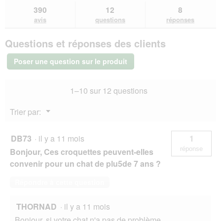
b
l
Lire
les
questions
que
o
390
12
8
les
'
avis.
et
et
î
avis
avis
questions
réponses
o
sur
réponses
rép
t
u
ROYAL
e
v
Questions et réponses des clients
CANIN
d
e
Sensible
e
r
33
Poser une question sur le produit
d
Croquettes
t
Chat
i
u
4
a
r
1–10 sur 12 questions
kg
l
e
o
d
Menu
Trier par:
g
'
▼
u
u
e
n
DB73
·
il y a 11 mois
1
.
e
réponse
Bonjour, Ces croquettes peuvent-elles
b
o
convenir pour un chat de plu5de 7 ans ?
î
t
Répondre à cette question
e
d
THORNAD
·
il y a 11 mois
e
d
Bonjour, si votre chat n'a pas de problème