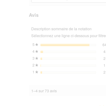
Lire
les
rubriques
les
avis.
et
avis
sur
des
Avis
ROYAL
avis
CANIN
Veterinary
Description sommaire de la notation
HEPATIC
1,5
Sélectionnez une ligne ci-dessous pour filtrer
kg
5
étoiles
6
★
4
étoiles
4
★
3
étoiles
2
★
2
étoiles
1
★
1
étoiles
2
★
1–4 sur 73 avis