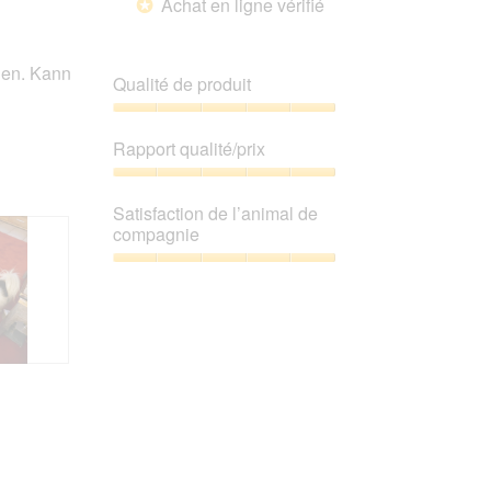
Achat en ligne vérifié
*
suivant
est
pour
4.6
mettre
sur
à
gen. Kann
jour
5.
Qualité de produit
le
contenu
ci-
Qualité
dessous
de
Rapport qualité/prix
produit,
5
Rapport
sur
qualité/prix,
Satisfaction de l’animal de
5
5
compagnie
sur
5
Satisfaction
de
l’animal
de
compagnie,
5
sur
5