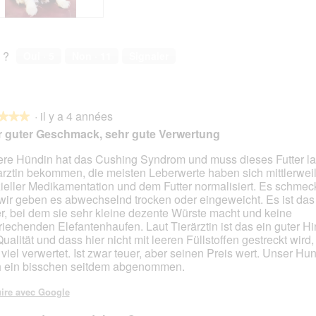
r
e
r
e
l
t
l
t
a
t
a
t
p
e
p
e
 ?
Oui ·
5
Non ·
11
Signaler
h
a
h
a
o
c
o
c
t
t
t
t
o
i
o
i
2
o
3
o
·
il y a 4 années
★★★
★★★
.
n
.
n
 guter Geschmack, sehr gute Verwertung
e
e
n
n
re Hündin hat das Cushing Syndrom und muss dieses Futter la
t
t
arztin bekommen, die meisten Leberwerte haben sich mittlerwei
s.
r
r
ieller Medikamentation und dem Futter normalisiert. Es schmeck
a
a
 wir geben es abwechselnd trocken oder eingeweicht. Es ist das
î
î
er, bei dem sie sehr kleine dezente Würste macht und keine
n
n
riechenden Elefantenhaufen. Laut Tierärztin ist das ein guter H
e
e
Qualität und dass hier nicht mit leeren Füllstoffen gestreckt wird,
r
r
 viel verwertet. Ist zwar teuer, aber seinen Preis wert. Unser Hu
a
a
 ein bisschen seitdem abgenommen.
l
l
'
'
ire avec Google
o
o
u
u