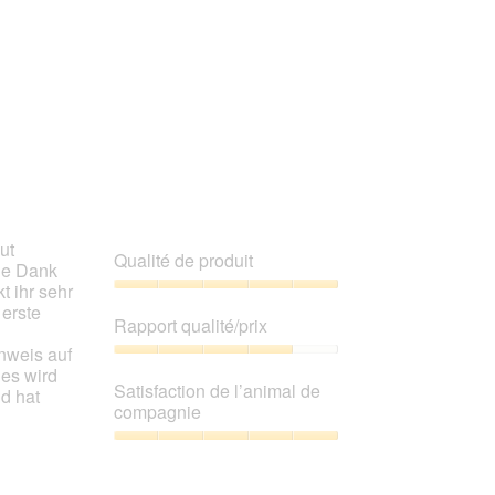
ut
Qualité de produit
le Dank
t ihr sehr
Qualité
 erste
de
Rapport qualité/prix
produit,
inweis auf
5
Rapport
 es wird
sur
qualité/prix,
Satisfaction de l’animal de
nd hat
5
4
compagnie
sur
5
Satisfaction
de
l’animal