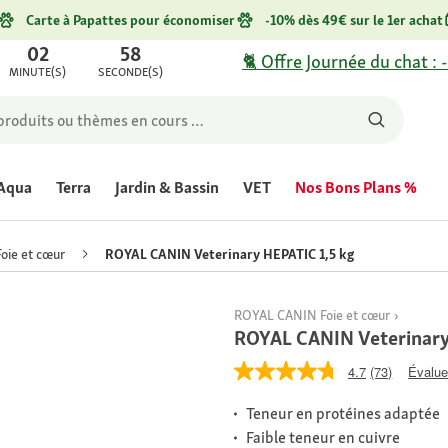
Carte à Papattes pour économiser
-10% dès 49€ sur le 1er achat
02
58
🐈 Offre Journée du chat : 
MINUTE(S)
SECONDE(S)
Aqua
Terra
Jardin & Bassin
VET
Nos Bons Plans %
Foie et cœur
ROYAL CANIN Veterinary HEPATIC 1,5 kg
ROYAL CANIN Foie et cœur
ROYAL CANIN Veterinary
4.7
(73)
Évaluer
Teneur en protéines adaptée
Faible teneur en cuivre