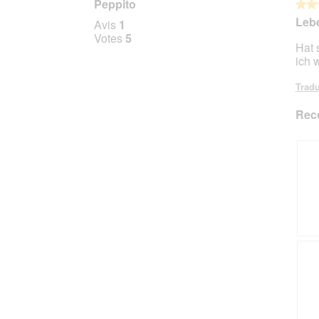
Peppito
★★
★★
5
Lebe
Avis
1
sur
Votes
5
Hat 
5
ich 
étoile
Tradu
Rec
A
P
v
h
i
o
s
t
s
o
u
C