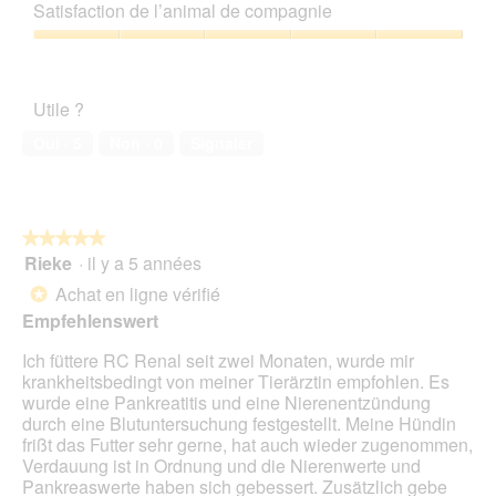
sur
qualité/prix,
p
e
Satisfaction de l’animal de compagnie
5
5
h
a
sur
Satisfaction
o
c
5
de
t
t
l’animal
o
i
Utile ?
de
1
o
compagnie,
.
n
Oui ·
5
Non ·
0
Signaler
5
e
sur
n
5
t
r
★★★★★
★★★★★
a
Rieke
·
il y a 5 années
î
5
n
sur
Achat en ligne vérifié
*
e
5
Empfehlenswert
r
étoiles.
a
Ich füttere RC Renal seit zwei Monaten, wurde mir
l
krankheitsbedingt von meiner Tierärztin empfohlen. Es
'
wurde eine Pankreatitis und eine Nierenentzündung
o
durch eine Blutuntersuchung festgestellt. Meine Hündin
u
frißt das Futter sehr gerne, hat auch wieder zugenommen,
v
Verdauung ist in Ordnung und die Nierenwerte und
e
Pankreaswerte haben sich gebessert. Zusätzlich gebe
r