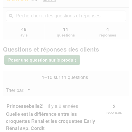
a
r
action
4.9
a
sur
vous
Rechercher
Rec
î
5
redirigera
ici
ϙ
ici
n
étoiles.
vers
les
les
e
Lire
les
questions
que
48
11
4
les
r
avis.
et
et
avis
avis
questions
réponses
a
sur
réponses
rép
l
ROYAL
'
Questions et réponses des clients
CANIN
o
Veterinary
Renal
u
Poser une question sur le produit
Croquettes
v
Chien
e
7
r
1–10 sur 11 questions
kg
t
u
Menu
Trier par:
▼
r
e
d
Princessebelle2!
·
il y a 2 années
2
'
réponses
Quelle est la différence entre les
u
n
croquettes Renal et les croquettes Early
e
Rénal svp. Cordlt
b