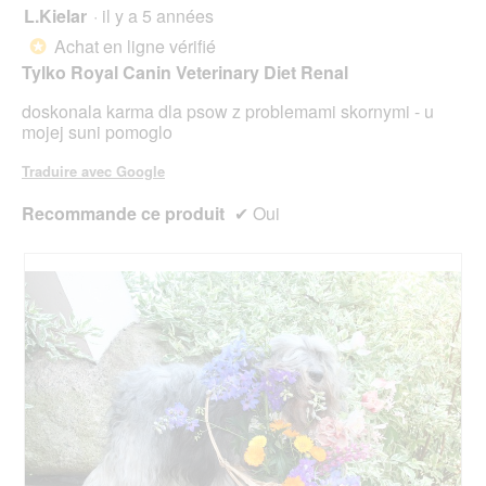
L.Kielar
·
il y a 5 années
5
sur
Achat en ligne vérifié
*
5
Tylko Royal Canin Veterinary Diet Renal
étoiles.
doskonala karma dla psow z problemami skornymi - u
mojej suni pomoglo
Traduire avec Google
Recommande ce produit
✔
Oui