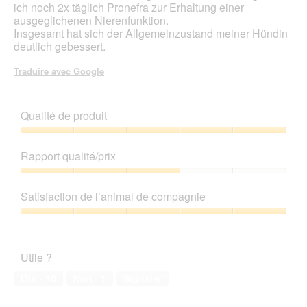
ich noch 2x täglich Pronefra zur Erhaltung einer
t
ausgeglichenen Nierenfunktion.
u
Insgesamt hat sich der Allgemeinzustand meiner Hündin
r
deutlich gebessert.
e
d
Traduire avec Google
'
u
n
Qualité de produit
e
b
Qualité
o
de
î
Rapport qualité/prix
produit,
t
5
Rapport
e
sur
qualité/prix,
d
Satisfaction de l’animal de compagnie
5
3
e
sur
Satisfaction
d
5
de
i
l’animal
a
Utile ?
de
l
compagnie,
o
Oui ·
10
Non ·
1
Signaler
5
g
sur
u