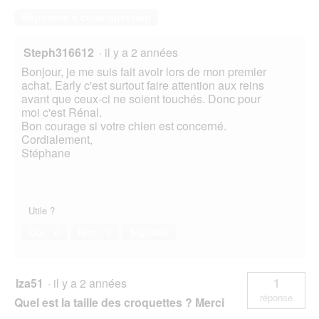
o
Répondre à cette question
î
t
Steph316612
·
il y a 2 années
e
d
Bonjour, je me suis fait avoir lors de mon premier
e
achat. Early c'est surtout faire attention aux reins
d
avant que ceux-ci ne soient touchés. Donc pour
i
moi c'est Rénal.
a
Bon courage si votre chien est concerné.
l
Cordialement,
o
Stéphane
g
u
e
.
Utile ?
Oui ·
0
Non ·
0
Signaler
Iza51
·
il y a 2 années
1
réponse
Quel est la taille des croquettes ? Merci