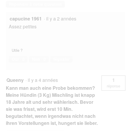
Répondre à cette question
capucine 1961
·
il y a 2 années
Assez petites
Utile ?
Oui ·
0
Non ·
0
Signaler
Queeny
·
il y a 4 années
1
réponse
Kann man auch eine Probe bekommen?
Meine Hündin (3 Kg) Mischling ist knapp
18 Jahre alt und sehr wählerisch. Bevor
sie was frisst, wird erst 10 Min.
begutachtet, wenn irgendwas nicht nach
ihren Vorstellungen ist, hungert sie lieber.