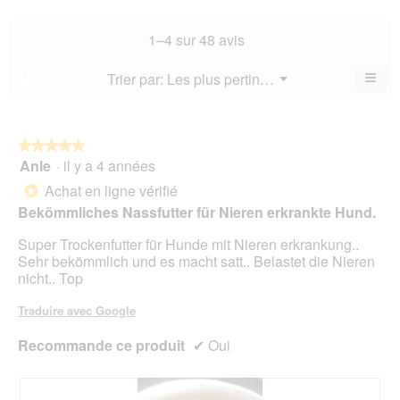
la
de
4.9
la
not
co
sur
not
mo
La
1–4 sur 48 avis
5.
mo
est
val
est
4.8
de
≡
Menu
Trier par:
Les plus pertinents
?
4.4
▼
sur
la
Cliq
sur
5.
not
sur
5.
le
mo
bou
est
suiv
★★★★★
★★★★★
4.8
pour
Anle
·
il y a 4 années
5
mett
sur
sur
à
Achat en ligne vérifié
5.
*
jour
5
le
Bekömmliches Nassfutter für Nieren erkrankte Hund.
étoiles.
cont
ci-
Super Trockenfutter für Hunde mit Nieren erkrankung..
des
Sehr bekömmlich und es macht satt.. Belastet die Nieren
nicht.. Top
Traduire avec Google
Recommande ce produit
✔
Oui