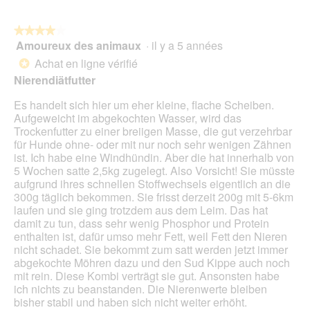
5
e
.
★★★★★
★★★★★
Amoureux des animaux
·
il y a 5 années
4
sur
Achat en ligne vérifié
*
5
Nierendiätfutter
étoiles.
Es handelt sich hier um eher kleine, flache Scheiben.
Aufgeweicht im abgekochten Wasser, wird das
Trockenfutter zu einer breiigen Masse, die gut verzehrbar
für Hunde ohne- oder mit nur noch sehr wenigen Zähnen
ist. Ich habe eine Windhündin. Aber die hat innerhalb von
5 Wochen satte 2,5kg zugelegt. Also Vorsicht! Sie müsste
aufgrund ihres schnellen Stoffwechsels eigentlich an die
300g täglich bekommen. Sie frisst derzeit 200g mit 5-6km
laufen und sie ging trotzdem aus dem Leim. Das hat
damit zu tun, dass sehr wenig Phosphor und Protein
enthalten ist, dafür umso mehr Fett, weil Fett den Nieren
nicht schadet. Sie bekommt zum satt werden jetzt immer
abgekochte Möhren dazu und den Sud Kippe auch noch
mit rein. Diese Kombi verträgt sie gut. Ansonsten habe
ich nichts zu beanstanden. Die Nierenwerte bleiben
bisher stabil und haben sich nicht weiter erhöht.