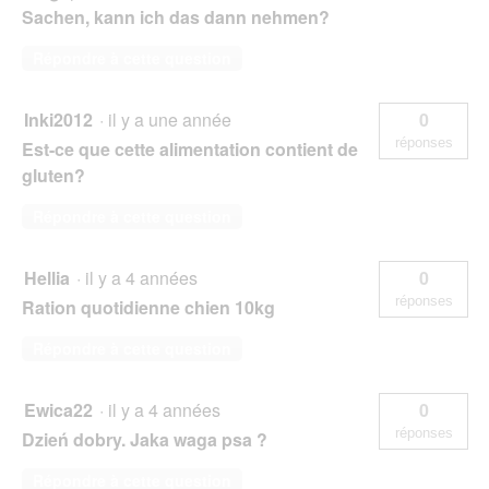
Sachen, kann ich das dann nehmen?
Répondre à cette question
Inki2012
·
il y a une année
0
réponses
Est-ce que cette alimentation contient de
gluten?
Répondre à cette question
Hellia
·
il y a 4 années
0
réponses
Ration quotidienne chien 10kg
Répondre à cette question
Ewica22
·
il y a 4 années
0
réponses
Dzień dobry. Jaka waga psa ?
Répondre à cette question