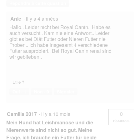
Répondre à cette question
Anle
·
il y a 4 années
Hallo.. Leider nicht bei Royal Canin.. Habe es
auch versucht.. Kam nie eine Antwort.. Leider
gibt es bei Diät Futter oder Nieren Futter nie
Proben.. Ich habe insgesamt 4 verschiedene
Futter ausprobiert.. Bei Royal Canin renal sind
wir geblieben..
Utile ?
Oui ·
1
Non ·
0
Signaler
Camilla 2017
·
il y a 10 mois
0
réponses
Mein Hund hat Leishmanose und die
Nierenwerte sind nicht so gut. Meine
Frage, ich brauche ein Futter für beide