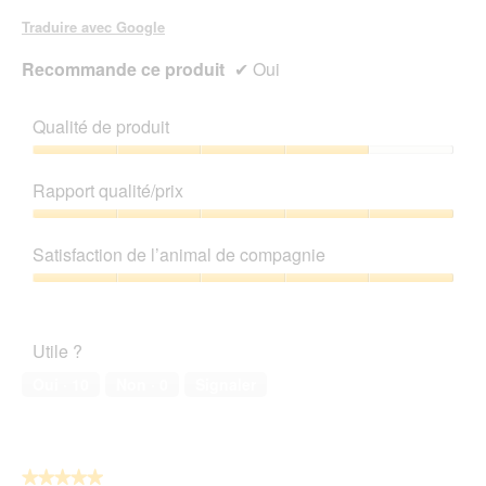
Traduire avec Google
Recommande ce produit
✔
Oui
Qualité de produit
Qualité
de
Rapport qualité/prix
produit,
4
Rapport
sur
qualité/prix,
Satisfaction de l’animal de compagnie
5
5
sur
Satisfaction
5
de
l’animal
Utile ?
de
compagnie,
Oui ·
10
Non ·
0
Signaler
5
sur
5
★★★★★
★★★★★