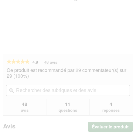
★★★★★
★★★★★
4.9
48 avis
Cette
action
4.9
Ce produit est recommandé par 29 commentateur(s) sur
sur
vous
29 (100%)
5
redirigera
étoiles.
vers
Rechercher
Rec
Lire
les
des
ϙ
de
les
avis.
rubriques
rub
avis
sur
et
et
48
11
4
ROYAL
des
de
avis
questions
réponses
CANIN
avis
avi
Veterinary
Renal
Avis
Évaluer le produit
.
Croquettes
Chien
Cet
7