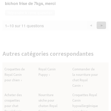
bichon frise de 7kgs, merci
Répondre à cette question
1–10 sur 11 questions
Précédent
◄
Suiva
►
Questions
Quest
Autres catégories correspondantes
Croquettes de
Royal Canin
Commander de
Royal Canin
Puppy
la nourriture pour
pour chien
chat Royal
Canin
Acheter des
Nourriture
Croquettes Royal
croquettes
sèche pour
Canin
pour chat
chaton Royal
hypoallergénique