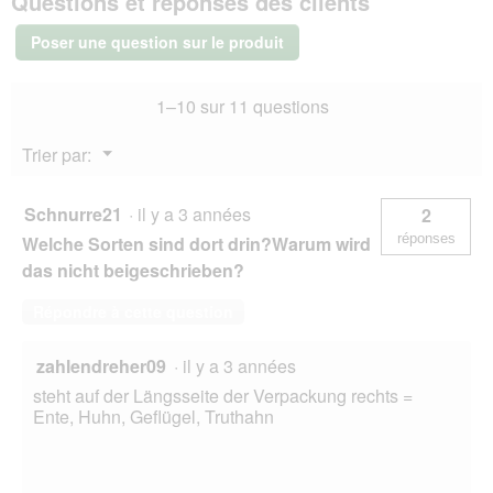
Questions et réponses des clients
e
en
r
gelée
Poser une question sur le produit
40
t
x
u
85
r
1–10 sur 11 questions
g
e
d
Menu
Trier par:
'
▼
u
n
Schnurre21
·
il y a 3 années
2
e
réponses
Welche Sorten sind dort drin?Warum wird
b
o
das nicht beigeschrieben?
î
t
Répondre à cette question
e
d
zahlendreher09
·
il y a 3 années
e
d
steht auf der Längsseite der Verpackung rechts =
i
Ente, Huhn, Geflügel, Truthahn
a
l
o