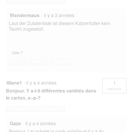
Répondre à cette question
Wandermaus
·
il y a 3 années
Laut der Zutatenliste ist diesem Katzenfutter kein
Taurin zugesetzt.
Utile ?
Oui ·
1
Non ·
1
Signaler
liliane1
·
il y a 4 années
1
réponse
Bonjour. Y a-t-il différentes variétés dans
le carton, s--p-?
Répondre à cette question
Gaze
·
il y a 4 années
Bonjour J ai acheté la pack volaille et il y a du