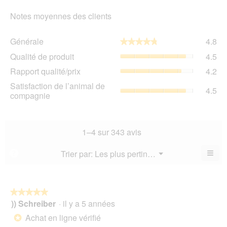
Notes moyennes des clients
Gén
Générale
4.8
★★★★★
★★★★★
La
Qua
Qualité de produit
4.5
val
de
de
Rap
Rapport qualité/prix
4.2
pro
la
qua
La
Sat
Satisfaction de l’animal de
not
La
4.5
val
de
compagnie
mo
val
de
l’a
est
de
la
de
4.8
la
not
co
sur
not
mo
La
1–4 sur 343 avis
5.
mo
est
val
est
4.5
de
≡
Menu
Trier par:
Les plus pertinents
?
4.2
▼
sur
la
Cliq
sur
5.
not
sur
5.
le
mo
bou
est
suiv
★★★★★
★★★★★
4.5
pour
)) Schreiber
·
il y a 5 années
5
mett
sur
sur
à
Achat en ligne vérifié
5.
*
jour
5
le