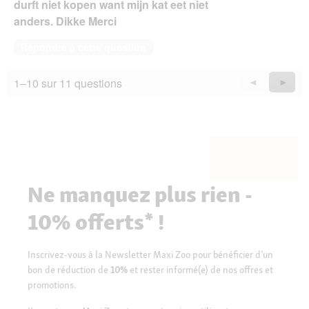
durft niet kopen want mijn kat eet niet
anders. Dikke Merci
Répondre à cette question
1–10 sur 11 questions
Précédent
◄
Suiva
►
Questions
Quest
Ne manquez plus rien -
10% offerts* !
Inscrivez-vous à la Newsletter Maxi Zoo pour bénéficier d’un
bon de réduction de
10%
et rester informé(e) de nos offres et
promotions.