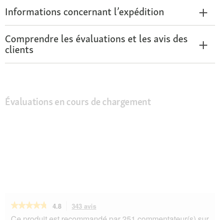
Informations concernant l’expédition
Comprendre les évaluations et les avis des
clients
Évaluations en cours de chargement
★★★★★
★★★★★
4.8
343 avis
Cette
action
4.8
Ce produit est recommandé par 251 commentateur(s) sur