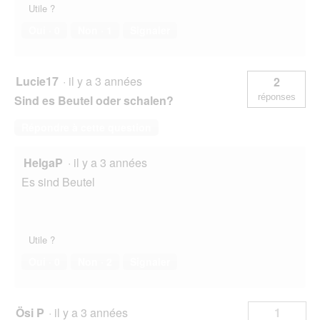
g
Utile ?
u
e
Oui ·
0
Non ·
1
Signaler
.
Lucie17
·
il y a 3 années
2
réponses
Sind es Beutel oder schalen?
Répondre à cette question
HelgaP
·
il y a 3 années
Es sind Beutel
Utile ?
Oui ·
0
Non ·
2
Signaler
Ösi P
·
il y a 3 années
1