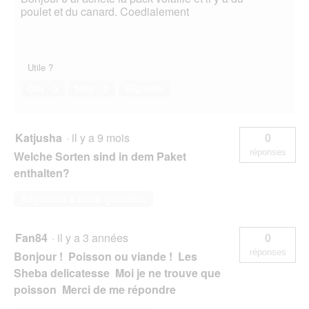
poulet et du canard. Coedialement
Utile ?
Oui ·
0
Non ·
2
Signaler
Katjusha
·
il y a 9 mois
0
réponses
Welche Sorten sind in dem Paket
enthalten?
Répondre à cette question
Fan84
·
il y a 3 années
0
réponses
Bonjour ! Poisson ou viande ! Les
Sheba delicatesse Moi je ne trouve que
poisson Merci de me répondre