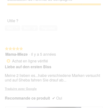
5
5
l
h
a
sur
'
Satisfaction
o
c
5
o
de
t
t
u
l’animal
o
i
Utile ?
v
de
2
o
e
compagnie,
.
n
Oui ·
1
Non ·
2
Signaler
r
5
e
t
sur
n
u
5
t
r
r
e
★★★★★
★★★★★
a
d
Mama-Mieze
·
il y a 5 années
î
5
'
n
sur
Achat en ligne vérifié
*
u
e
5
Liebe auf den ersten Biss
n
r
étoiles.
e
a
Meine 2 lieben es...habe verschiedene Marken versucht
b
l
und auf Sheba fahren Sie drauf ab...
o
'
î
o
Traduire avec Google
t
u
e
v
Recommande ce produit
✔
Oui
d
e
e
r