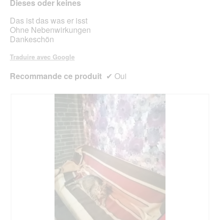
Dieses oder keines
étoiles.
cont
ci-
Das ist das was er isst
des
Ohne Nebenwirkungen
Dankeschön
Traduire avec Google
Recommande ce produit
✔
Oui