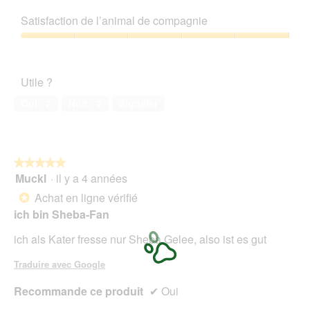
5
Rapport
M
t
.
sur
qualité/prix,
o
e
Satisfaction de l’animal de compagnie
5
5
g
a
sur
Satisfaction
l
c
5
de
i
t
l’animal
i
Utile ?
de
o
compagnie,
n
Oui ·
2
Non ·
2
Signaler
5
e
sur
n
5
t
r
★★★★★
★★★★★
a
Muckl
·
il y a 4 années
î
5
n
sur
Achat en ligne vérifié
*
e
5
ich bin Sheba-Fan
r
étoiles.
a
ich als Kater fresse nur Sheba Gelee, also ist es gut
l
'
Traduire avec Google
o
u
Recommande ce produit
✔
Oui
v
e