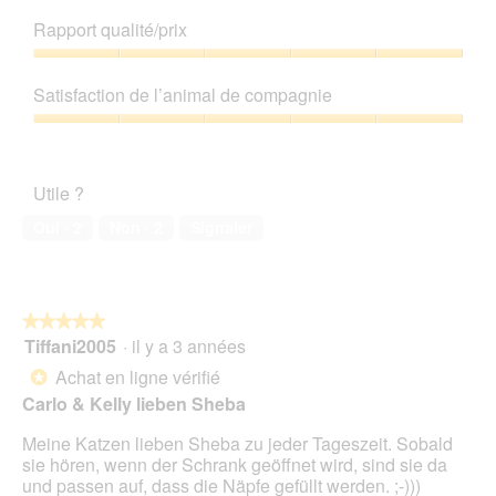
Qualité
î
t
C
de
n
Rapport qualité/prix
T
e
produit,
e
e
t
5
Rapport
r
d
t
sur
qualité/prix,
a
d
e
Satisfaction de l’animal de compagnie
5
5
l
y
a
sur
'
Satisfaction
B
c
5
o
de
u
t
u
l’animal
r
i
Utile ?
v
de
l
o
e
compagnie,
y
n
Oui ·
2
Non ·
2
Signaler
r
5
e
t
sur
n
u
5
t
r
r
e
★★★★★
★★★★★
a
d
Tiffani2005
·
il y a 3 années
î
5
'
n
sur
Achat en ligne vérifié
*
u
e
5
Carlo & Kelly lieben Sheba
n
r
étoiles.
e
a
Meine Katzen lieben Sheba zu jeder Tageszeit. Sobald
b
l
sie hören, wenn der Schrank geöffnet wird, sind sie da
o
'
und passen auf, dass die Näpfe gefüllt werden. ;-)))
î
o