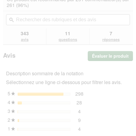
sur
vous
261 (96%)
5
redirigera
étoiles.
vers
Rechercher
Rec
Lire
les
des
ϙ
de
les
avis.
rubriques
rub
avis
sur
et
et
343
11
7
Sheba
des
de
avis
questions
réponses
Délicatesse
avis
avi
en
gelée
Avis
Évaluer le produit
.
40
x
Cet
85
act
g
Description sommaire de la notation
ent
l'o
Sélectionnez une ligne ci-dessous pour filtrer les avis.
d'u
boî
5
étoiles
298
298 avis avec 5 étoiles.
Sélectionnez pour filtrer 
★
de
4
étoiles
28
dia
28 avis avec 4 étoiles.
Sélectionnez pour filtrer 
★
3
étoiles
4
4 avis avec 3 étoiles.
Sélectionnez pour filtrer l
★
2
étoiles
9
9 avis avec 2 étoiles.
Sélectionnez pour filtrer l
★
1
étoiles
4
4 avis avec 1 étoile.
Sélectionnez pour filtrer l
★