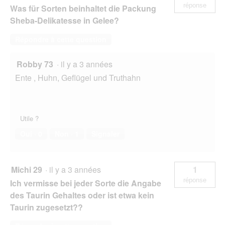
réponse
Was für Sorten beinhaltet die Packung
Sheba-Delikatesse in Gelee?
Répondre à cette question
Robby 73
·
il y a 3 années
Ente , Huhn, Geflügel und Truthahn
Utile ?
Oui ·
0
Non ·
1
Signaler
Michi 29
·
il y a 3 années
1
réponse
Ich vermisse bei jeder Sorte die Angabe
des Taurin Gehaltes oder ist etwa kein
Taurin zugesetzt??