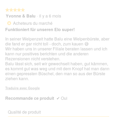
le
mo
bou
est
suiv
★★★★★
★★★★★
2.4
pour
Yvonne & Balu
·
il y a 6 mois
5
mett
sur
sur
à
Acheteurs du marché
5.
*
jour
5
le
Funktioniert für unseren Elo super!
étoiles.
cont
ci-
In seiner Welpenzeit hatte Balu eine Welpenbürste, aber
des
die fand er gar nicht toll - doch, zum kauen 😅
Wir haben uns in unserer Filiale beraten lassen und ich
kann nur positives berichten und die anderen
Rezensionen nicht verstehen.
Balu lässt sich, seit wir gewechselt haben, gut kämmen,
es kommt gut was weg und mit dem Knopf hat man dann
einen gepressten Büschel, den man so aus der Bürste
ziehen kann.
Traduire avec Google
Recommande ce produit
✔
Oui
Qualité de produit