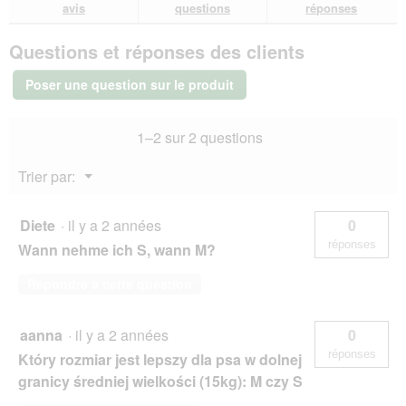
avis.
et
et
avis
avis
questions
réponses
sur
réponses
rép
TAKE
Questions et réponses des clients
CARE
Brosse
de
Poser une question sur le produit
toilettage
auto-
nettoyante
1–2 sur 2 questions
S
Menu
Trier par:
▼
Diete
·
il y a 2 années
0
réponses
Wann nehme ich S, wann M?
Répondre à cette question
aanna
·
il y a 2 années
0
réponses
Który rozmiar jest lepszy dla psa w dolnej
granicy średniej wielkości (15kg): M czy S