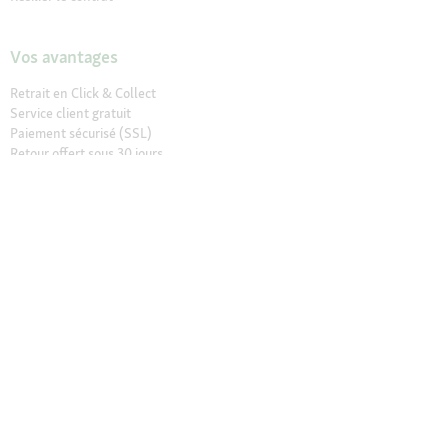
Vos avantages
Retrait en Click & Collect
Service client gratuit
Paiement sécurisé (SSL)
Retour offert sous 30 jours
Les marques exclusives Maxi Zoo
Maxi Zoo friends
Nos magasins
Trouver un magasin
Services dans nos magasins
Ouvertures
Contact
CGV Magasins
À propos de Maxi Zoo