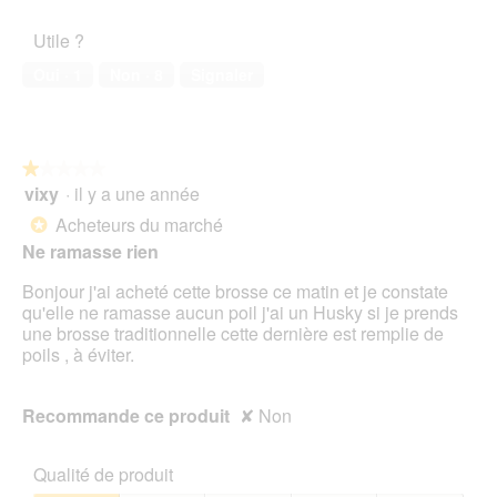
de
l’animal
Utile ?
de
compagnie,
Oui ·
1
Non ·
8
Signaler
4
sur
5
★★★★★
★★★★★
vixy
·
il y a une année
1
sur
Acheteurs du marché
*
5
Ne ramasse rien
étoiles.
Bonjour j'ai acheté cette brosse ce matin et je constate
qu'elle ne ramasse aucun poil j'ai un Husky si je prends
une brosse traditionnelle cette dernière est remplie de
poils , à éviter.
Recommande ce produit
✘
Non
Qualité de produit