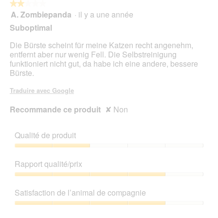
★★★★★
★★★★★
A. Zombiepanda
·
il y a une année
2
sur
Suboptimal
5
étoiles.
Die Bürste scheint für meine Katzen recht angenehm,
entfernt aber nur wenig Fell. Die Selbstreinigung
funktioniert nicht gut, da habe ich eine andere, bessere
Bürste.
Traduire avec Google
Recommande ce produit
✘
Non
Qualité de produit
Qualité
de
Rapport qualité/prix
produit,
2
Rapport
sur
qualité/prix,
Satisfaction de l’animal de compagnie
5
4
sur
Satisfaction
5