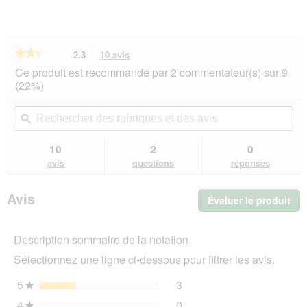
★★★★★
★★★★★
2.3
10 avis
Cette
action
2.3
Ce produit est recommandé par 2 commentateur(s) sur 9
sur
vous
(22%)
5
redirigera
étoiles.
vers
Rechercher
Rec
Lire
les
des
ϙ
de
les
avis.
rubriques
rub
avis
sur
et
et
10
2
0
TAKE
des
de
avis
questions
réponses
CARE
avis
avi
Brosse
de
Avis
Évaluer le produit
.
toilettage
auto-
Cet
nettoyante
act
S
Description sommaire de la notation
ent
l'o
Sélectionnez une ligne ci-dessous pour filtrer les avis.
d'u
boî
5
étoiles
3
3 avis avec 5 étoiles.
Sélectionnez pour filtrer l
★
de
4
étoiles
0
dia
0 avis avec 4 étoiles.
Sélectionnez pour filtrer l
★