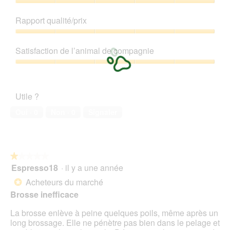
Qualité
de
Rapport qualité/prix
produit,
5
Rapport
sur
qualité/prix,
Satisfaction de l’animal de compagnie
5
5
sur
Satisfaction
5
de
l’animal
Utile ?
de
compagnie,
Oui ·
0
Non ·
0
Signaler
5
sur
5
★★★★★
★★★★★
Espresso18
·
il y a une année
1
sur
Acheteurs du marché
*
5
Brosse inefficace
étoiles.
La brosse enlève à peine quelques poils, même après un
long brossage. Elle ne pénètre pas bien dans le pelage et