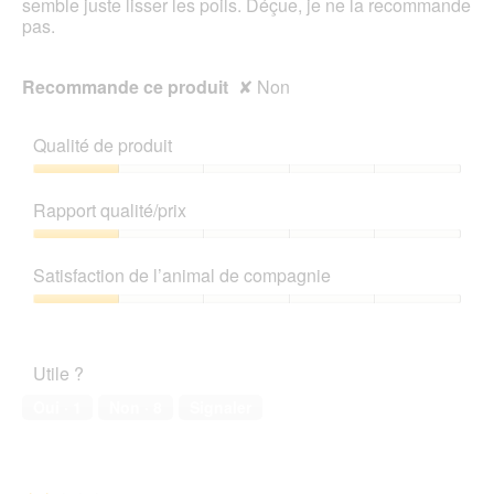
semble juste lisser les poils. Déçue, je ne la recommande
pas.
Recommande ce produit
✘
Non
Qualité de produit
Qualité
de
Rapport qualité/prix
produit,
1
Rapport
sur
qualité/prix,
Satisfaction de l’animal de compagnie
5
1
sur
Satisfaction
5
de
l’animal
Utile ?
de
compagnie,
Oui ·
1
Non ·
8
Signaler
1
sur
5