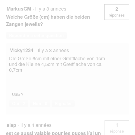
MarkusGM
·
il y a 3 années
2
réponses
Welche Größe (cm) haben die beiden
Zangen jeweils?
Répondre à cette question
Vicky1234
·
il y a 3 années
Die Große 6cm mit einer Greiffläche von 1cm
und die Kleine 4,5cm mit Greiffläche von ca
0,7cm
Utile ?
Oui ·
2
Non ·
0
Signaler
alap
·
il y a 4 années
1
réponse
est ce aussi valable pour les puces j(ai un