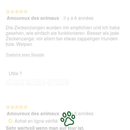
5
★★★★★
★★★★★
Amoureux des animaux
·
il y a 6 années
5
sur
Die Zeckenzangen wurden mir empfohlen und ich habe
5
gesehen, wie einfach sie funktionieren. Besser als jede
étoiles.
Zeckenzange, vor allem bei etwas zappeligen Hunden
bzw. Welpen
Traduire avec Google
Utile ?
Oui ·
8
Non ·
2
Signaler
★★★★★
★★★★★
Amoureux des animaux
·
il y a 5 années
5
sur
Achat en ligne vérifié
*
5
Sehr wertvoll wenn man auf tour ist.
étoiles.