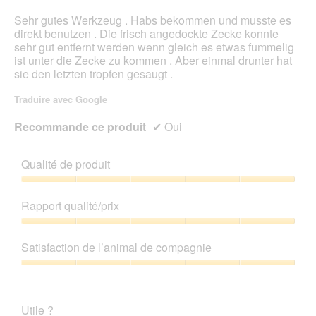
Sehr gutes Werkzeug . Habs bekommen und musste es
direkt benutzen . Die frisch angedockte Zecke konnte
sehr gut entfernt werden wenn gleich es etwas fummelig
ist unter die Zecke zu kommen . Aber einmal drunter hat
sie den letzten tropfen gesaugt .
Traduire avec Google
Recommande ce produit
✔
Oui
Qualité de produit
Qualité
de
Rapport qualité/prix
produit,
5
Rapport
sur
qualité/prix,
Satisfaction de l’animal de compagnie
5
5
sur
Satisfaction
5
de
l’animal
Utile ?
de