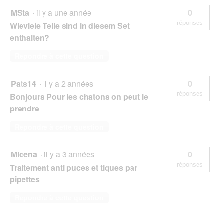
MSta
·
il y a une année
0
réponses
Wieviele Teile sind in diesem Set
enthalten?
Répondre à cette question
Pats14
·
il y a 2 années
0
réponses
Bonjours Pour les chatons on peut le
prendre
Répondre à cette question
Micena
·
il y a 3 années
0
réponses
Traitement anti puces et tiques par
pipettes
Répondre à cette question