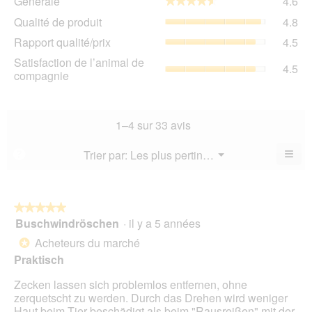
Générale
4.6
★★★★★
★★★★★
La
Qua
Qualité de produit
4.8
val
de
de
Rap
Rapport qualité/prix
4.5
pro
la
qua
La
Sat
Satisfaction de l’animal de
not
La
4.5
val
de
compagnie
mo
val
de
l’a
est
de
la
de
4.6
la
not
co
sur
not
mo
La
1–4 sur 33 avis
5.
mo
est
val
est
4.8
de
≡
Menu
Trier par:
Les plus pertinents
?
4.5
▼
sur
la
Cliq
sur
5.
not
sur
5.
le
mo
bou
est
suiv
★★★★★
★★★★★
4.5
pour
Buschwindröschen
·
il y a 5 années
5
mett
sur
sur
à
Acheteurs du marché
5.
*
jour
5
le
Praktisch
étoiles.
cont
ci-
Zecken lassen sich problemlos entfernen, ohne
des
zerquetscht zu werden. Durch das Drehen wird weniger
Haut beim Tier beschädigt als beim "Rausreißen" mit der