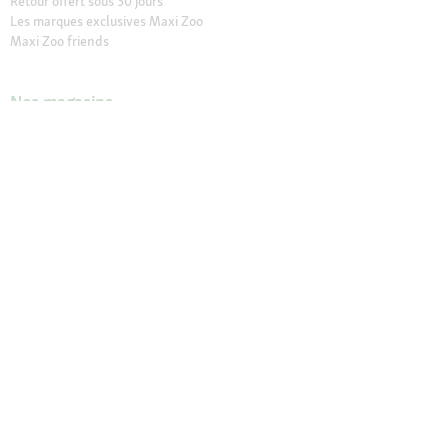
Retour offert sous 30 jours
Les marques exclusives Maxi Zoo
Maxi Zoo friends
Nos magasins
Trouver un magasin
Services dans nos magasins
Ouvertures
Contact
CGV Magasins
À propos de Maxi Zoo
Maxi Zoo France
Recrutement
Presse et actualités
Nos engagements
Compliance
Rappel produit
Déclaration sur l’accessibilité