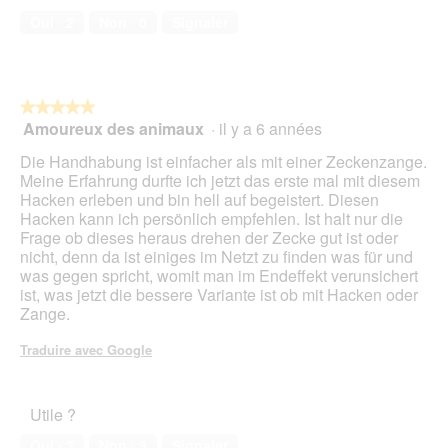
compagnie,
Oui ·
2
Non ·
0
Signaler
5
sur
5
★★★★★
★★★★★
Amoureux des animaux
·
il y a 6 années
5
sur
Die Handhabung ist einfacher als mit einer Zeckenzange.
5
Meine Erfahrung durfte ich jetzt das erste mal mit diesem
étoiles.
Hacken erleben und bin hell auf begeistert. Diesen
Hacken kann ich persönlich empfehlen. Ist halt nur die
Frage ob dieses heraus drehen der Zecke gut ist oder
nicht, denn da ist einiges im Netzt zu finden was für und
was gegen spricht, womit man im Endeffekt verunsichert
ist, was jetzt die bessere Variante ist ob mit Hacken oder
Zange.
Traduire avec Google
Utile ?
Oui ·
3
Non ·
3
Signaler