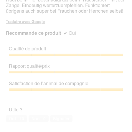
Zange. Eindeutig weiterzuempfehlen. Funktioniert
übrigens auch super bei Frauchen oder Herrchen selbst!
Traduire avec Google
Recommande ce produit
✔
Oui
Qualité de produit
Qualité
de
Rapport qualité/prix
produit,
5
Rapport
sur
qualité/prix,
Satisfaction de l’animal de compagnie
5
5
sur
Satisfaction
5
de
l’animal
Utile ?
de
compagnie,
Oui ·
10
Non ·
0
Signaler
5
sur