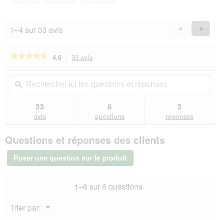
1–4 sur 33 avis
Précédent
◄
Suiva
►
Reviews
Revie
★★★★★
★★★★★
4.6
33 avis
Cette
action
4.6
sur
vous
Rechercher
Rec
5
redirigera
ici
ϙ
ici
étoiles.
vers
les
les
Lire
les
questions
que
33
6
3
les
avis.
et
et
avis
avis
questions
réponses
sur
réponses
rép
TAKE
Questions et réponses des clients
CARE
crochet
à
Poser une question sur le produit
tiques
2
pcs
1–6 sur 6 questions
Menu
Trier par:
▼