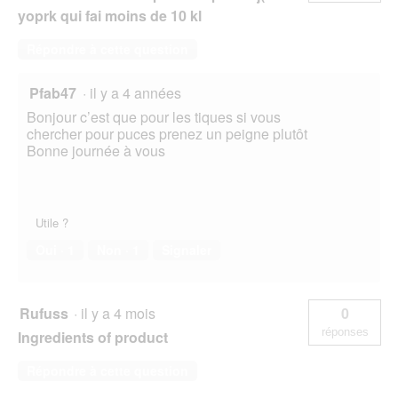
yoprk qui fai moins de 10 kl
Répondre à cette question
Pfab47
·
il y a 4 années
Bonjour c’est que pour les tiques si vous
chercher pour puces prenez un peigne plutôt
Bonne journée à vous
Utile ?
Oui ·
1
Non ·
1
Signaler
Rufuss
·
il y a 4 mois
0
réponses
Ingredients of product
Répondre à cette question