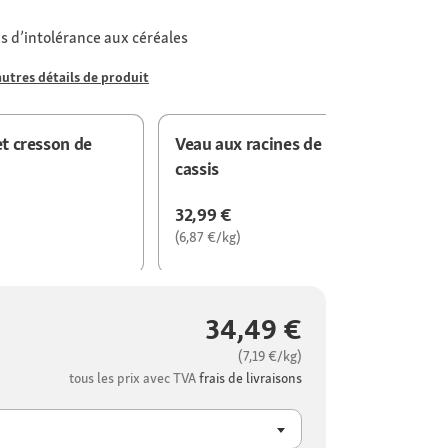
s d’intolérance aux céréales
autres détails de produit
et cresson de
Veau aux racines de persil, mangue e
cassis
32,99 €
(6,87 €/kg)
34,49 €
(7,19 €/kg)
tous les prix avec TVA
frais de livraisons