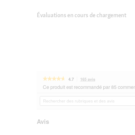
Évaluations en cours de chargement
★★★★★
★★★★★
4.7
165 avis
Cette
action
4.7
Ce produit est recommandé par 85 comment
sur
vous
5
redirigera
Rechercher
étoiles.
vers
des
Lire
les
rubriques
les
avis.
et
avis
sur
des
Avis
Terra
avis
Canis
sans