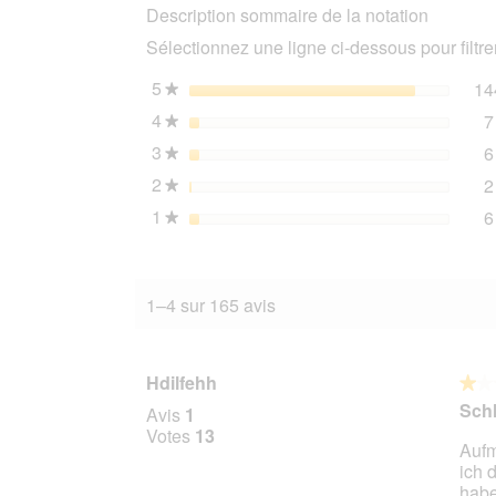
Description sommaire de la notation
céréales
Adult
Sélectionnez une ligne ci-dessous pour filtrer
6x800g
lapin
aux
5
étoiles
14
★
courgettes,
4
étoiles
7
abricot
★
et
3
étoiles
6
bourrache
★
2
étoiles
2
★
1
étoiles
6
★
1–4 sur 165 avis
Hdilfehh
★★
★★
1
Schl
Avis
1
sur
Votes
13
Aufm
5
ich 
étoile
habe