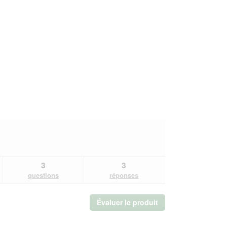
3
3
questions
réponses
Évaluer le produit
.
Cette
action