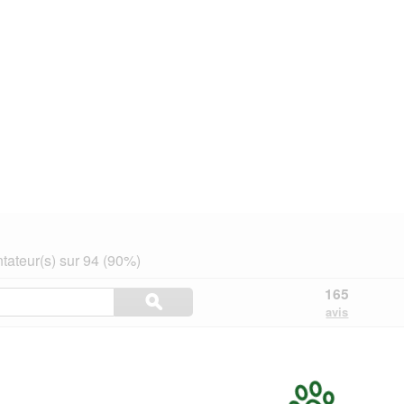
ateur(s) sur 94 (90%)
Rechercher
165
ϙ
des
Rechercher
avis
rubriques
et
des
avis