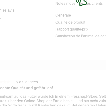
Notes moyennes des clients
 les avis.
Générale
4
144 avis avec 5 étoiles.
Sélectionnez pour filtrer les avis avec 5 étoiles.
Qualité de produit
7 avis avec 4 étoiles.
Sélectionnez pour filtrer les avis avec 4 étoiles.
Rapport qualité/prix
6 avis avec 3 étoiles.
Sélectionnez pour filtrer les avis avec 3 étoiles.
Satisfaction de l’animal de c
2 avis avec 2 étoiles.
Sélectionnez pour filtrer les avis avec 2 étoiles.
6 avis avec 1 étoile.
Sélectionnez pour filtrer les avis avec 1 étoile.
·
il y a 2 années
★★★
★★★
echte Qualität und gefährlich!
erksam auf das Futter wurde ich in einem Fressnapf-Store. Se
direkt über den Online-Shop der Firma bestellt und bin nicht zufr
s.
 die Sorte Sensitiv mit Kaninchen gekauft. Bei der ersten Liefe