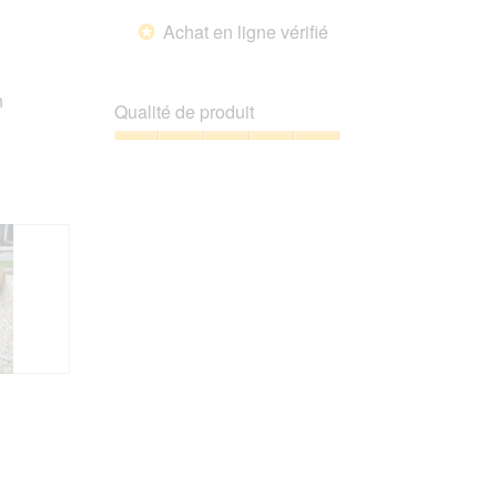
Achat en ligne vérifié
*
n
Qualité de produit
Qualité
de
produit,
5
sur
5