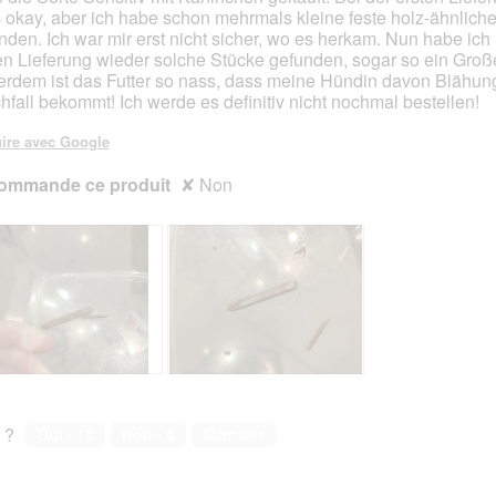
s okay, aber ich habe schon mehrmals kleine feste holz-ähnlich
nden. Ich war mir erst nicht sicher, wo es herkam. Nun habe ich 
n Lieferung wieder solche Stücke gefunden, sogar so ein Groß
rdem ist das Futter so nass, dass meine Hündin davon Blähun
hfall bekommt! Ich werde es definitiv nicht nochmal bestellen!
ire avec Google
ommande ce produit
✘
Non
A
P
v
h
i
o
 ?
Oui ·
13
Non ·
8
Signaler
s
t
s
o
u
C