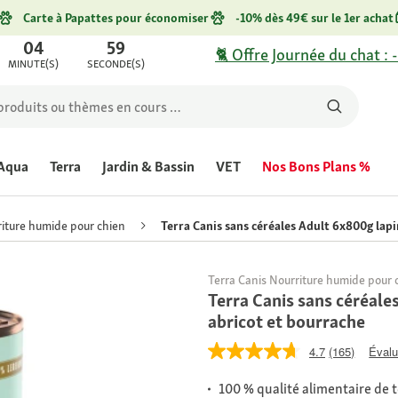
Carte à Papattes pour économiser
-10% dès 49€ sur le 1er achat
04
59
🐈 Offre Journée du chat : 
MINUTE(S)
SECONDE(S)
Aqua
Terra
Jardin & Bassin
VET
Nos Bons Plans %
iture humide pour chien
Terra Canis sans céréales Adult 6x800g lap
Terra Canis Nourriture humide pour 
Terra Canis sans céréale
abricot et bourrache
4.7
(165)
Évalu
100 % qualité alimentaire de 