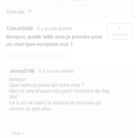
pcs
Menu
Trier par:
▼
Catcat3838
·
il y a une année
1
réponse
Bonjour, quelle taille dois-je prendre pour
un chat type européen svp ?
Répondre à cette question
domy2188
·
il y a une année
bonjour
Quel taille et poids fait votre chat ?
Moi j'ai pris M pour mon petit Yorkshire de 3kg
900
Le S lui va mais j'ai essayé M pour que ça
couvre un peu plus
Utile ?