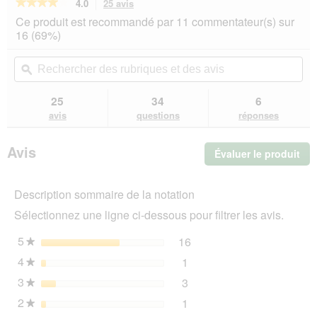
★★★★★
★★★★★
4.0
25 avis
Cette
action
4
Ce produit est recommandé par 11 commentateur(s) sur
sur
vous
16 (69%)
5
redirigera
étoiles.
vers
Rechercher
Rec
Lire
les
des
ϙ
de
les
avis.
rubriques
rub
avis
sur
et
et
25
34
6
Trixie
des
de
avis
questions
réponses
Couches
avis
avi
jetables
pour
Avis
Évaluer le produit
.
chiennes
S-
Cet
M
act
2x12
Description sommaire de la notation
ent
pcs
l'o
Sélectionnez une ligne ci-dessous pour filtrer les avis.
d'u
boî
5
étoiles
16
16 avis avec 5 étoiles.
Sélectionnez pour filtrer 
★
de
4
étoiles
1
dia
1 avis avec 4 étoiles.
Sélectionnez pour filtrer l
★
3
étoiles
3
3 avis avec 3 étoiles.
Sélectionnez pour filtrer l
★
2
étoiles
1
1 avis avec 2 étoiles.
Sélectionnez pour filtrer l
★