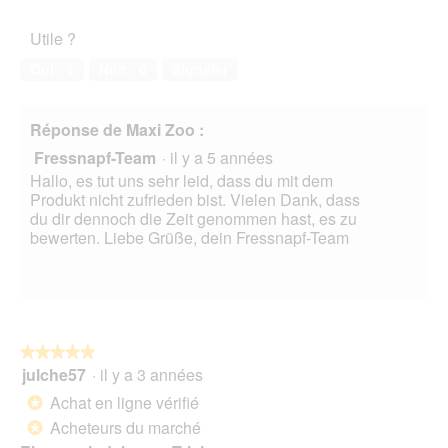
5
o
de
î
l’animal
Utile ?
t
de
e
compagnie,
Oui ·
3
Non ·
0
Signaler
d
3
e
sur
d
5
Réponse de Maxi Zoo :
i
a
Fressnapf-Team
·
il y a 5 années
l
Hallo, es tut uns sehr leid, dass du mit dem
o
Produkt nicht zufrieden bist. Vielen Dank, dass
g
du dir dennoch die Zeit genommen hast, es zu
u
bewerten. Liebe Grüße, dein Fressnapf-Team
e
.
★★★★★
★★★★★
julche57
·
il y a 3 années
5
sur
Achat en ligne vérifié
*
5
Acheteurs du marché
*
étoiles.