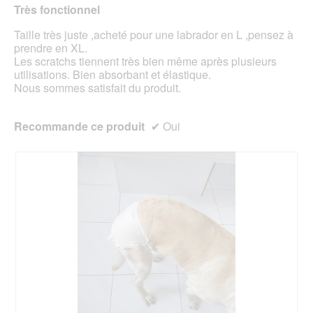
sur
à
Très fonctionnel
5.
jour
5
le
étoiles.
Taille très juste ,acheté pour une labrador en L ,pensez à
cont
ci-
prendre en XL.
des
Les scratchs tiennent très bien même après plusieurs
utilisations. Bien absorbant et élastique.
Nous sommes satisfait du produit.
Recommande ce produit
✔
Oui