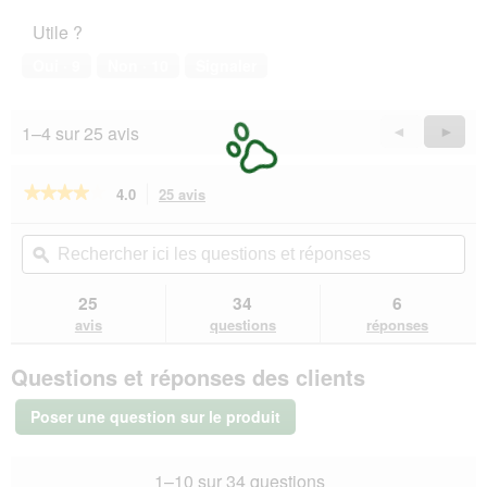
Utile ?
Oui ·
9
Non ·
10
Signaler
1–4 sur 25 avis
Précédent
◄
Suiva
►
Reviews
Revie
★★★★★
★★★★★
4.0
25 avis
Cette
action
4
sur
vous
Rechercher
Rec
5
redirigera
ici
ϙ
ici
étoiles.
vers
les
les
Lire
les
questions
que
25
34
6
les
avis.
et
et
avis
avis
questions
réponses
sur
réponses
rép
Trixie
Questions et réponses des clients
Couches
jetables
pour
Poser une question sur le produit
chiennes
S-
M
1–10 sur 34 questions
2x12