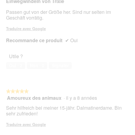
Einwegwindeln von Trixie
Passen gut von der Größe her. Sind nur selten im
Geschäft vorrätig.
Traduire avec Google
Recommande ce produit
✔
Oui
Utile ?
Oui ·
2
Non ·
0
Signaler
★★★★★
★★★★★
Amoureux des animaux
·
il y a 8 années
5
sur
Sehr hilfreich bei meiner 15-jähr. Dalmatinerdame. Bin
5
sehr zufrieden!
étoiles.
Traduire avec Google