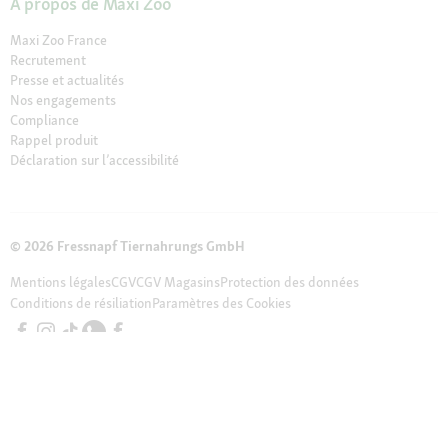
À propos de Maxi Zoo
Maxi Zoo France
Recrutement
Presse et actualités
Nos engagements
Compliance
Rappel produit
Déclaration sur l’accessibilité
© 2026 Fressnapf Tiernahrungs GmbH
Mentions légales
CGV
CGV Magasins
Protection des données
Conditions de résiliation
Paramètres des Cookies
Les prix indiqués sont uniquement valables pour la boutique en ligne
Maxi Zoo en France de Fressnapf Tiernahrungs GmbH ; Tous les prix sont
indiqués en EUROS TTC ( TVA incluse). Nous tenons à préciser que notre
assortiment en ligne peut différer de l’assortiment de nos magasins