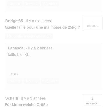
Oui ·
0
Non ·
2
Signaler
Bridget85
·
il y a 2 années
1
réponse
Quelle taille pour une malinoise de 25kg ?
Répondre à cette question
Lanascal
·
il y a 2 années
Taille L et XL
Utile ?
Oui ·
2
Non ·
8
Signaler
Scharli
·
il y a 3 années
2
réponses
Für Mops welche Größe