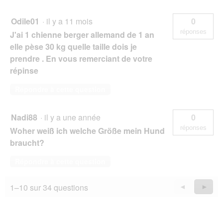
Odile01
·
il y a 11 mois
0
réponses
J'ai 1 chienne berger allemand de 1 an
elle pèse 30 kg quelle taille dois je
prendre . En vous remerciant de votre
répinse
Répondre à cette question
Nadi88
·
il y a une année
0
réponses
Woher weiß ich welche Größe mein Hund
braucht?
Répondre à cette question
1–10 sur 34 questions
Précédent
◄
Suiva
►
Questions
Quest