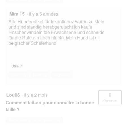
Mira 15
·
il y a 5 années
Alle Hundeartikel für Inkontinenz waren zu klein
und sind ständig herabgerutscht ich kaufe
Höschenwindeln füe Erwachsene und schneide
für die Rute ein Loch hinein. Mein Hund ist ei
belgischer Schäferhund
Utile ?
Oui ·
15
Non ·
9
Signaler
Lou06
·
il y a 2 mois
0
réponses
Comment fait-on pour connaître la bonne
taille ?
Répondre à cette question