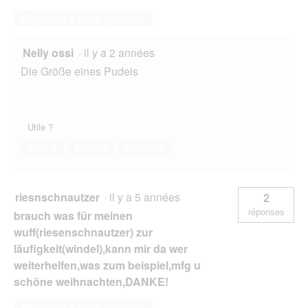
Répondre à cette question
Nelly ossi
·
il y a 2 années
Die Größe eines Pudels
Utile ?
Oui ·
0
Non ·
8
Signaler
riesnschnautzer
·
il y a 5 années
2
réponses
brauch was für meinen
wuff(riesenschnautzer) zur
läufigkeit(windel),kann mir da wer
weiterhelfen,was zum beispiel,mfg u
schöne weihnachten,DANKE!
Répondre à cette question