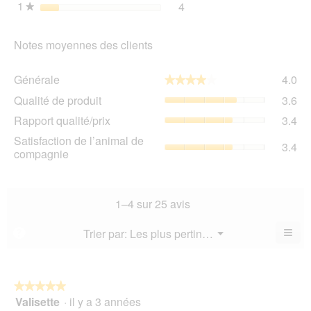
1
étoiles
4
4 avis avec 1 étoile.
Sélectionnez pour filtrer l
★
Notes moyennes des clients
Gén
Générale
4.0
★★★★★
★★★★★
La
Qua
Qualité de produit
3.6
val
de
de
Rap
Rapport qualité/prix
3.4
pro
la
qua
La
Sat
Satisfaction de l’animal de
not
La
3.4
val
de
compagnie
mo
val
de
l’a
est
de
la
de
4
la
not
co
sur
not
mo
La
1–4 sur 25 avis
5.
mo
est
val
est
3.6
de
≡
Menu
Trier par:
Les plus pertinents
?
3.4
▼
sur
la
Cliq
sur
5.
not
sur
5.
le
mo
bou
est
suiv
★★★★★
★★★★★
3.4
pour
Valisette
·
il y a 3 années
5
mett
sur