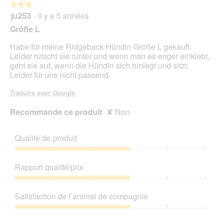
★★★★★
★★★★★
a
ju253
·
il y a 5 années
î
3
n
sur
Größe L
e
5
r
étoiles.
Habe für meine Ridgeback Hündin Größe L gekauft.
a
Leider rutscht sie runter und wenn man es enger einklebt,
l
geht sie auf, wenn die Hündin sich hinlegt und sitzt.
'
Leider für uns nicht passend.
o
u
Traduire avec Google
v
e
Recommande ce produit
✘
Non
r
t
u
Qualité de produit
r
Qualité
e
de
d
Rapport qualité/prix
produit,
'
3
Rapport
u
sur
qualité/prix,
n
Satisfaction de l’animal de compagnie
5
3
e
sur
b
Satisfaction