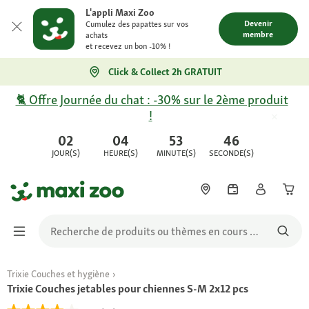
L'appli Maxi Zoo
Devenir
Cumulez des papattes sur vos
membre
achats
et recevez un bon -10% !
Click & Collect 2h GRATUIT
🐈 Offre Journée du chat : -30% sur le 2ème produit
!
02
04
53
46
JOUR(S)
HEURE(S)
MINUTE(S)
SECONDE(S)
Trixie Couches et hygiène
Trixie Couches jetables pour chiennes S-M 2x12 pcs