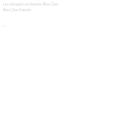
Les marques exclusives Maxi Zoo
Maxi Zoo friends
Nos magasins
Trouver un magasin
Services dans nos magasins
Ouvertures
Contact
CGV Magasins
À propos de Maxi Zoo
Maxi Zoo France
Recrutement
Presse et actualités
Nos engagements
Compliance
Rappel produit
Déclaration sur l’accessibilité