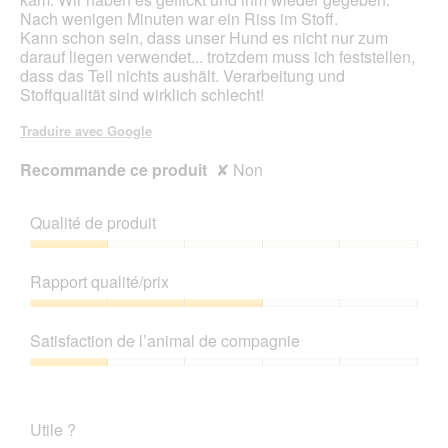
u
Nach wenigen Minuten war ein Riss im Stoff.
v
Kann schon sein, dass unser Hund es nicht nur zum
e
darauf liegen verwendet... trotzdem muss ich feststellen,
r
dass das Teil nichts aushält. Verarbeitung und
t
Stoffqualität sind wirklich schlecht!
u
r
Traduire avec Google
e
d
Recommande ce produit
✘
Non
'
u
n
Qualité de produit
e
b
Qualité
o
de
Rapport qualité/prix
î
produit,
t
1
Rapport
e
sur
qualité/prix,
Satisfaction de l’animal de compagnie
d
5
3
e
sur
Satisfaction
d
5
de
i
l’animal
a
Utile ?
de
l