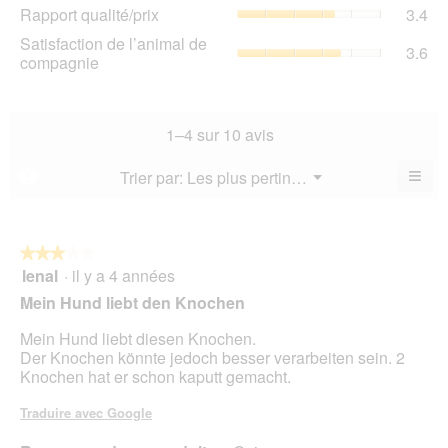
de
Rap
Rapport qualité/prix
3.4
pro
la
qua
La
Sat
Satisfaction de l’animal de
not
La
3.6
val
de
compagnie
mo
val
de
l’a
est
de
la
de
3.2
la
not
co
sur
not
mo
La
1–4 sur 10 avis
5.
mo
est
val
est
2.9
de
≡
Menu
Trier par:
Les plus pertinents
?
3.4
▼
sur
la
Cliq
sur
5.
not
sur
5.
le
mo
bou
est
suiv
★★★★★
★★★★★
3.6
pour
lenal
·
il y a 4 années
3
mett
sur
sur
à
Mein Hund liebt den Knochen
5.
jour
5
le
étoiles.
Mein Hund liebt diesen Knochen.
cont
ci-
Der Knochen könnte jedoch besser verarbeiten sein. 2
des
Knochen hat er schon kaputt gemacht.
Traduire avec Google