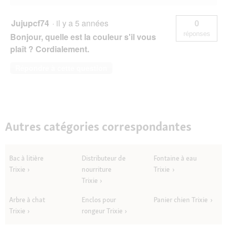
Jujupcf74
·
il y a 5 années
0
réponses
Bonjour, quelle est la couleur s'il vous
plaît ? Cordialement.
Répondre à cette question
Autres catégories correspondantes
Bac à litière
Distributeur de
Fontaine à eau
Trixie
nourriture
Trixie
Trixie
Arbre à chat
Enclos pour
Panier chien Trixie
Trixie
rongeur Trixie