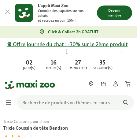
L'appli Maxi Zoo
Devenir
Cumulez des papattes sur vos
membre
achats
et recevez un bon -10% !
Click & Collect 2h GRATUIT
🐈 Offre Journée du chat : -30% sur le 2ème produit
!
02
16
27
35
JOUR(S)
HEURE(S)
MINUTE(S)
SECONDE(S)
Trixie Coussins pour chien
Trixie Coussin de tête Bendson