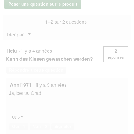
tête
Poser une question sur le produit
Bendson
1–2 sur 2 questions
Menu
Trier par:
▼
Helu
·
il y a 4 années
2
réponses
Kann das Kissen gewaschen werden?
Répondre à cette question
Anni1971
·
il y a 3 années
Ja, bei 30 Grad
Utile ?
Oui ·
1
Non ·
9
Signaler