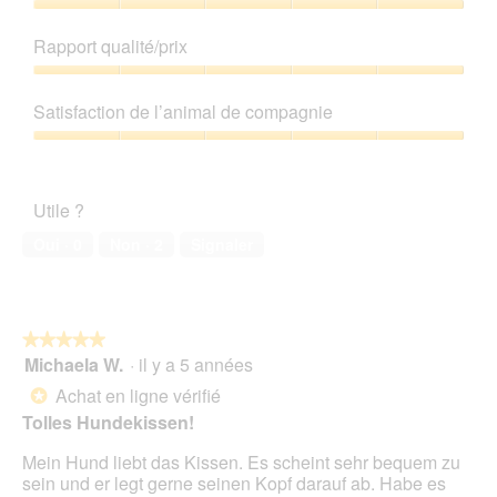
Qualité
de
Rapport qualité/prix
produit,
5
Rapport
sur
qualité/prix,
Satisfaction de l’animal de compagnie
5
5
sur
Satisfaction
5
de
l’animal
Utile ?
de
compagnie,
Oui ·
0
Non ·
2
Signaler
5
sur
5
★★★★★
★★★★★
Michaela W.
·
il y a 5 années
5
sur
Achat en ligne vérifié
*
5
Tolles Hundekissen!
étoiles.
Mein Hund liebt das Kissen. Es scheint sehr bequem zu
sein und er legt gerne seinen Kopf darauf ab. Habe es