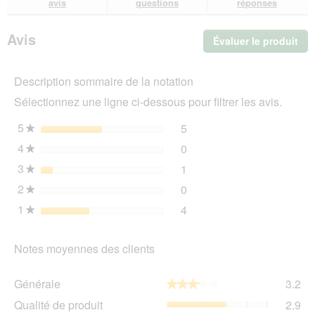
avis
questions
réponses
Coussin
avis
avi
de
tête
Avis
Évaluer le produit
.
Bendson
Cet
act
Description sommaire de la notation
ent
l'o
Sélectionnez une ligne ci-dessous pour filtrer les avis.
d'u
boî
5
étoiles
5
5 avis avec 5 étoiles.
Sélectionnez pour filtrer l
★
de
4
étoiles
0
dia
0 avis avec 4 étoiles.
Sélectionnez pour filtrer l
★
3
étoiles
1
1 avis avec 3 étoiles.
Sélectionnez pour filtrer l
★
2
étoiles
0
0 avis avec 2 étoiles.
Sélectionnez pour filtrer l
★
1
étoiles
4
4 avis avec 1 étoile.
Sélectionnez pour filtrer l
★
Notes moyennes des clients
Gén
Générale
3.2
★★★★★
★★★★★
La
Qua
Qualité de produit
2.9
val
de