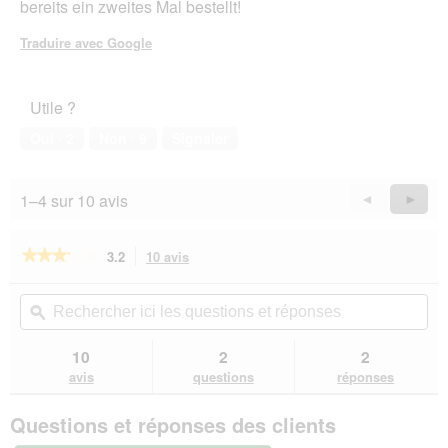
bereits ein zweites Mal bestellt!
Traduire avec Google
Utile ?
Oui ·
2
Non ·
9
Signaler
1–4 sur 10 avis
Précédent
◄
Suiva
►
Reviews
Revie
★★★★★
★★★★★
3.2
10 avis
Cette
action
3.2
sur
vous
Rechercher
Rec
5
redirigera
ici
ϙ
ici
étoiles.
vers
les
les
Lire
les
questions
que
10
2
2
les
avis.
et
et
avis
avis
questions
réponses
sur
réponses
rép
Trixie
Questions et réponses des clients
Coussin
de