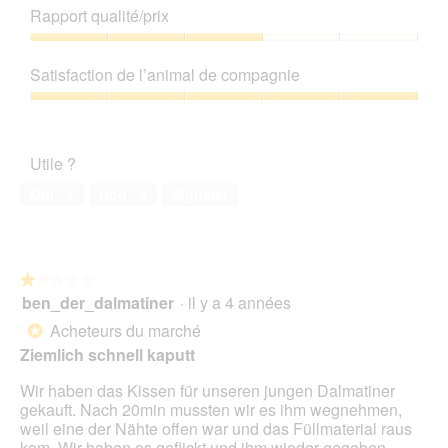
de
Rapport qualité/prix
r
e
produit,
l
t
2
Rapport
a
t
sur
qualité/prix,
p
e
Satisfaction de l’animal de compagnie
5
3
h
a
sur
Satisfaction
o
c
5
de
t
t
l’animal
o
i
Utile ?
de
1
o
compagnie,
.
n
Oui ·
2
Non ·
9
Signaler
5
e
sur
n
5
t
r
★★★★★
★★★★★
a
ben_der_dalmatiner
·
il y a 4 années
î
1
n
sur
Acheteurs du marché
*
e
5
Ziemlich schnell kaputt
r
étoiles.
a
Wir haben das Kissen für unseren jungen Dalmatiner
l
gekauft. Nach 20min mussten wir es ihm wegnehmen,
'
weil eine der Nähte offen war und das Füllmaterial raus
o
kam. Wir haben es geflickt und ihm wieder gegeben.