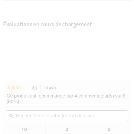
Évaluations en cours de chargement
★★★★★
★★★★★
3.2
10 avis
Cette
action
3.2
Ce produit est recommandé par 4 commentateur(s) sur 8
sur
vous
(50%)
5
redirigera
étoiles.
vers
Rechercher
Rec
Lire
les
des
ϙ
de
les
avis.
rubriques
rub
avis
sur
et
et
10
2
2
Trixie
des
de