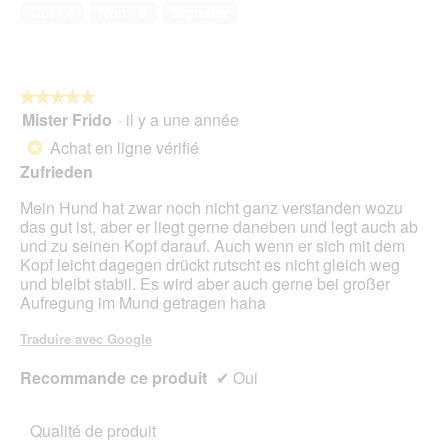
compagnie,
Oui ·
4
Non ·
9
Signaler
o
1
g
sur
u
5
e
.
★★★★★
★★★★★
Mister Frido
·
il y a une année
5
sur
Achat en ligne vérifié
*
5
Zufrieden
étoiles.
Mein Hund hat zwar noch nicht ganz verstanden wozu
das gut ist, aber er liegt gerne daneben und legt auch ab
und zu seinen Kopf darauf. Auch wenn er sich mit dem
Kopf leicht dagegen drückt rutscht es nicht gleich weg
und bleibt stabil. Es wird aber auch gerne bei großer
Aufregung im Mund getragen haha
Traduire avec Google
Recommande ce produit
✔
Oui
Qualité de produit