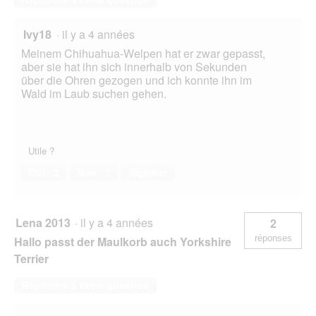
Ivy18
·
il y a 4 années
Meinem Chihuahua-Welpen hat er zwar gepasst,
aber sie hat ihn sich innerhalb von Sekunden
über die Ohren gezogen und ich konnte ihn im
Wald im Laub suchen gehen.
Utile ?
Oui ·
2
Non ·
1
Signaler
Lena 2013
·
il y a 4 années
2
réponses
Hallo passt der Maulkorb auch Yorkshire
Terrier
Répondre à cette question