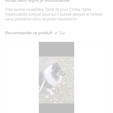
Achat sans regret je recommande
n
r
étoiles.
.
e
a
Très bonne muselière Taille M pour Colley (taille
b
l
impeccable) conçue pour qu’il puisse aboyer et haleter
o
'
sans problème donc la porter facilement
î
o
t
u
e
v
Recommande ce produit
✔
Oui
d
e
e
r
d
t
i
u
a
r
l
e
o
d
g
'
u
u
e
n
.
e
b
o
î
t
e
d