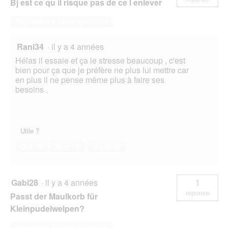
Bj est ce qu il risque pas de ce l enlever
Répondre à cette question
Rani34
·
il y a 4 années
Hélas il essaie et ça le stresse beaucoup , c'est
bien pour ça que je préfère ne plus lui mettre car
en plus il ne pense même plus à faire ses
besoins .
Utile ?
Oui ·
0
Non ·
1
Signaler
Gabi28
·
il y a 4 années
1
réponse
Passt der Maulkorb für
Kleinpudelwelpen?
Répondre à cette question