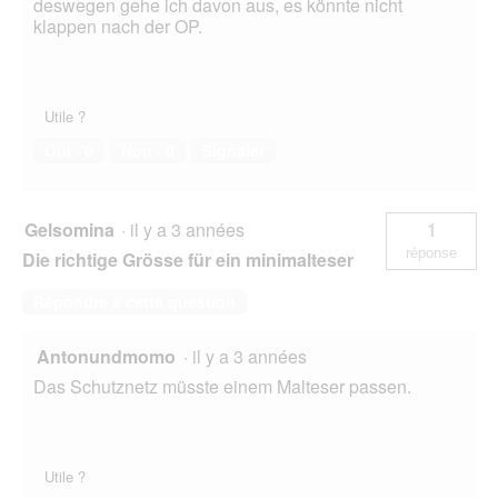
deswegen gehe ich davon aus, es könnte nicht
klappen nach der OP.
Utile ?
Oui ·
0
Non ·
0
Signaler
Gelsomina
·
il y a 3 années
1
réponse
Die richtige Grösse für ein minimalteser
Répondre à cette question
Antonundmomo
·
il y a 3 années
Das Schutznetz müsste einem Malteser passen.
Utile ?