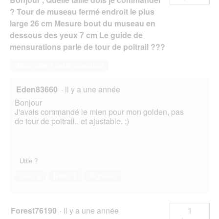
? Tour de museau fermé endroit le plus
large 26 cm Mesure bout du museau en
dessous des yeux 7 cm Le guide de
mensurations parle de tour de poitrail ???
Répondre à cette question
Eden83660
·
il y a une année
Bonjour
J'avais commandé le mien pour mon golden, pas
de tour de poitrail.. et ajustable. :)
Utile ?
Oui ·
0
Non ·
1
Signaler
Forest76190
·
il y a une année
1