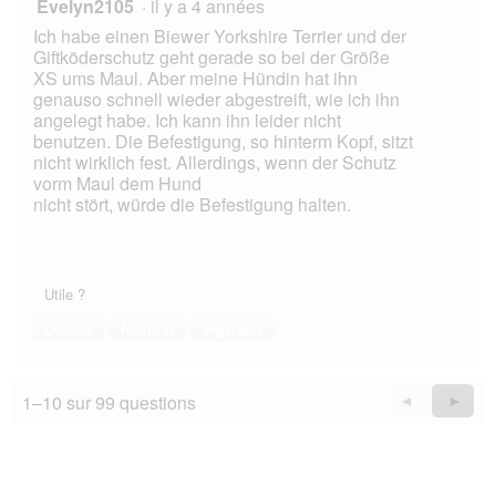
Evelyn2105
·
il y a 4 années
Ich habe einen Biewer Yorkshire Terrier und der
Giftköderschutz geht gerade so bei der Größe
XS ums Maul. Aber meine Hündin hat ihn
genauso schnell wieder abgestreift, wie ich ihn
angelegt habe. Ich kann ihn leider nicht
benutzen. Die Befestigung, so hinterm Kopf, sitzt
nicht wirklich fest. Allerdings, wenn der Schutz
vorm Maul dem Hund
nicht stört, würde die Befestigung halten.
Utile ?
Oui ·
1
Non ·
0
Signaler
1–10 sur 99 questions
Précédent
◄
Suiva
►
Questions
Quest