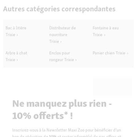
Autres catégories correspondantes
Bac à litière
Distributeur de
Fontaine à eau
Trixie
nourriture
Trixie
Trixie
Arbre à chat
Enclos pour
Panier chien Trixie
Trixie
rongeur Trixie
Ne manquez plus rien -
10% offerts* !
Inscrivez-vous à la Newsletter Maxi Zoo pour bénéficier d’un
bon de réduction de
10%
et rester informé(e) de nos offres et