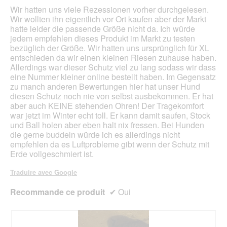
ci-
Wir hatten uns viele Rezessionen vorher durchgelesen.
des
Wir wollten ihn eigentlich vor Ort kaufen aber der Markt
hatte leider die passende Größe nicht da. Ich würde
jedem empfehlen dieses Produkt im Markt zu testen
bezüglich der Größe. Wir hatten uns ursprünglich für XL
entschieden da wir einen kleinen Riesen zuhause haben.
Allerdings war dieser Schutz viel zu lang sodass wir dass
eine Nummer kleiner online bestellt haben. Im Gegensatz
zu manch anderen Bewertungen hier hat unser Hund
diesen Schutz noch nie von selbst ausbekommen. Er hat
aber auch KEINE stehenden Ohren! Der Tragekomfort
war jetzt im Winter echt toll. Er kann damit saufen, Stock
und Ball holen aber eben halt nix fressen. Bei Hunden
die gerne buddeln würde ich es allerdings nicht
empfehlen da es Luftprobleme gibt wenn der Schutz mit
Erde vollgeschmiert ist.
Traduire avec Google
Recommande ce produit
✔
Oui