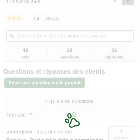
1–4 sur 49 avis
Précédent
◄
Suiva
►
Reviews
Revie
★★★★★
★★★★★
3.4
49 avis
Cette
action
3.4
sur
vous
Rechercher
Rec
5
redirigera
ici
ϙ
ici
étoiles.
vers
les
les
Lire
les
questions
que
49
99
36
les
avis.
et
et
avis
avis
questions
réponses
sur
réponses
rép
Trixie
Questions et réponses des clients
Filet
de
protection
Poser une question sur le produit
anti-
appâts
empoisonnés
1–10 sur 99 questions
M-
L
Menu
Trier par:
▼
Jeannycro
·
il y a une année
1
réponse
Bonjour , Quelle taille dois je commander