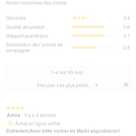
Notes moyennes des clients
Gén
Générale
3.4
★★★★★
★★★★★
La
Qua
Qualité de produit
3.6
val
de
de
Rap
Rapport qualité/prix
3.7
pro
la
qua
La
Sat
Satisfaction de l’animal de
not
La
2.8
val
de
compagnie
mo
val
de
l’a
est
de
la
de
3.4
la
not
co
sur
not
mo
La
1–4 sur 49 avis
5.
mo
est
val
est
3.6
de
≡
Menu
Trier par:
Les plus pertinents
?
3.7
▼
sur
la
Cliq
sur
5.
not
sur
5.
le
mo
bou
est
suiv
★★★★★
★★★★★
2.8
pour
Amos
·
il y a 3 années
4
mett
sur
sur
à
Achat en ligne vérifié
5.
*
jour
5
le
Zufrieden!Aber bitte vorher im Markt anprobieren!
étoiles.
cont