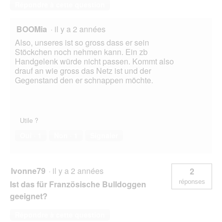
Répondre à cette question
BOOMia
·
il y a 2 années
Also, unseres ist so gross dass er sein
Stöckchen noch nehmen kann. Ein zb
Handgelenk würde nicht passen. Kommt also
drauf an wie gross das Netz ist und der
Gegenstand den er schnappen möchte.
Utile ?
Oui ·
1
Non ·
1
Signaler
Ivonne79
·
il y a 2 années
2
réponses
Ist das für Französische Bulldoggen
geeignet?
Répondre à cette question