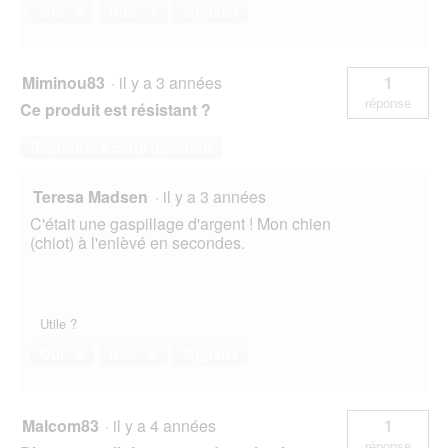
Oui ·
2
Non ·
7
Signaler
Miminou83
·
il y a 3 années
1
réponse
Ce produit est résistant ?
Répondre à cette question
Teresa Madsen
·
il y a 3 années
C'était une gaspillage d'argent ! Mon chien
(chiot) à l'enlèvé en secondes.
Utile ?
Oui ·
2
Non ·
2
Signaler
Malcom83
·
il y a 4 années
1
réponse