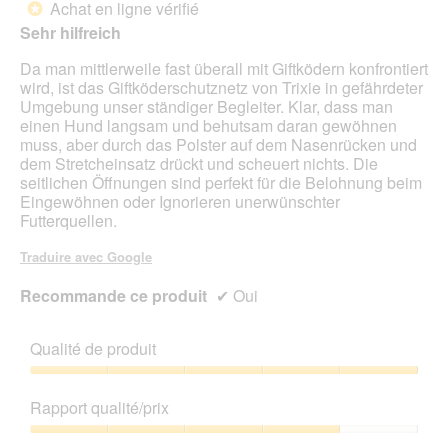
Achat en ligne vérifié
*
e
5
Sehr hilfreich
r
étoiles.
a
Da man mittlerweile fast überall mit Giftködern konfrontiert
l
wird, ist das Giftköderschutznetz von Trixie in gefährdeter
'
Umgebung unser ständiger Begleiter. Klar, dass man
o
einen Hund langsam und behutsam daran gewöhnen
u
muss, aber durch das Polster auf dem Nasenrücken und
v
dem Stretcheinsatz drückt und scheuert nichts. Die
e
seitlichen Öffnungen sind perfekt für die Belohnung beim
r
Eingewöhnen oder Ignorieren unerwünschter
t
Futterquellen.
u
r
Traduire avec Google
e
d
Recommande ce produit
✔
Oui
'
u
n
Qualité de produit
e
b
Qualité
o
de
Rapport qualité/prix
î
produit,
t
5
Rapport