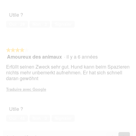
e
sur
qualité/prix,
d
5
4
e
Utile ?
sur
d
5
Oui ·
29
Non ·
2
Signaler
i
a
l
o
g
★★★★★
★★★★★
u
Amoureux des animaux
·
il y a 6 années
4
e
sur
.
Erfüllt seinen Zweck sehr gut. Hund kann beim Spazieren
5
nichts mehr unbemerkt aufnehmen. Er hat sich schnell
étoiles.
daran gewöhnt
Traduire avec Google
Utile ?
Oui ·
48
Non ·
0
Signaler