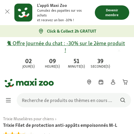
L'appli Maxi Zoo
Devenir
Cumulez des papattes sur vos
membre
achats
et recevez un bon -10% !
Click & Collect 2h GRATUIT
🐈 Offre Journée du chat : -30% sur le 2ème produit
!
02
09
51
39
JOUR(S)
HEURE(S)
MINUTE(S)
SECONDE(S)
Trixie Muselières pour chiens
Trixie Filet de protection anti-appâts empoisonnés M-L