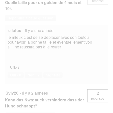
réponse
Quelle taille pour un golden de 4 mois et
10k
Répondre à cette question
c lotus
·
il y a une année
le mieux c est de se déplacer avec son toutou
pour avoir la bonne taille et éventuellement voir
si il ne réussira pas à le retirer
Utile ?
Oui ·
0
Non ·
2
Signaler
Sylv20
·
il y a 2 années
2
réponses
Kann das Nwtz auch verhindern dass der
Hund schnappt?