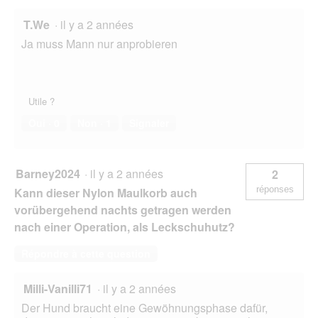
T.We
·
il y a 2 années
Ja muss Mann nur anprobieren
Utile ?
Oui ·
0
Non ·
1
Signaler
Barney2024
·
il y a 2 années
2
réponses
Kann dieser Nylon Maulkorb auch
vorübergehend nachts getragen werden
nach einer Operation, als Leckschuhutz?
Répondre à cette question
Milli-Vanilli71
·
il y a 2 années
Der Hund braucht eine Gewöhnungsphase dafür,