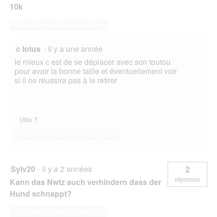
10k
Répondre à cette question
c lotus
·
il y a une année
le mieux c est de se déplacer avec son toutou
pour avoir la bonne taille et éventuellement voir
si il ne réussira pas à le retirer
Utile ?
Oui ·
0
Non ·
2
Signaler
Sylv20
·
il y a 2 années
2
réponses
Kann das Nwtz auch verhindern dass der
Hund schnappt?
Répondre à cette question