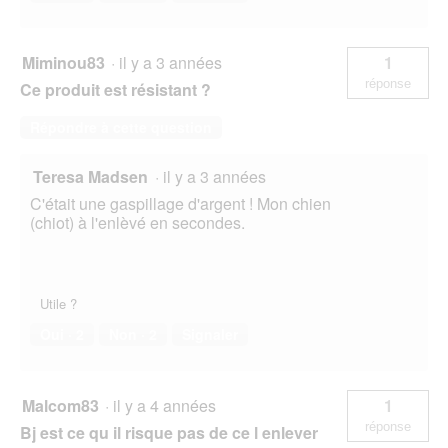
Miminou83
·
il y a 3 années
1
réponse
Ce produit est résistant ?
Répondre à cette question
Teresa Madsen
·
il y a 3 années
C'était une gaspillage d'argent ! Mon chien
(chiot) à l'enlèvé en secondes.
Utile ?
Oui ·
2
Non ·
2
Signaler
Malcom83
·
il y a 4 années
1
réponse
Bj est ce qu il risque pas de ce l enlever