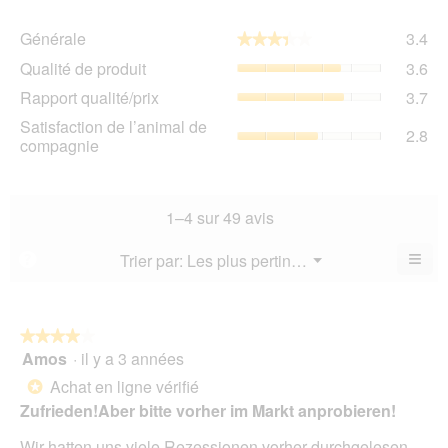
Gén
Générale
3.4
★★★★★
★★★★★
La
Qua
Qualité de produit
3.6
val
de
de
Rap
Rapport qualité/prix
3.7
pro
la
qua
La
Sat
Satisfaction de l’animal de
not
La
2.8
val
de
compagnie
mo
val
de
l’a
est
de
la
de
3.4
la
not
co
sur
not
mo
La
1–4 sur 49 avis
5.
mo
est
val
est
3.6
de
≡
Menu
Trier par:
Les plus pertinents
?
3.7
▼
sur
la
Cliq
sur
5.
not
sur
5.
le
mo
bou
est
suiv
★★★★★
★★★★★
2.8
pour
Amos
·
il y a 3 années
4
mett
sur
sur
à
Achat en ligne vérifié
5.
*
jour
5
le
Zufrieden!Aber bitte vorher im Markt anprobieren!
étoiles.
cont
ci-
Wir hatten uns viele Rezessionen vorher durchgelesen.
des