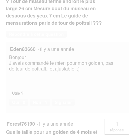
? Tour de museau fermé endroit le plus
large 26 cm Mesure bout du museau en
dessous des yeux 7 cm Le guide de
mensurations parle de tour de poitrail ???
Répondre à cette question
Eden83660
·
il y a une année
Bonjour
J'avais commandé le mien pour mon golden, pas
de tour de poitrail.. et ajustable. :)
Utile ?
Oui ·
0
Non ·
1
Signaler
Forest76190
·
il y a une année
1
réponse
Quelle taille pour un golden de 4 mois et