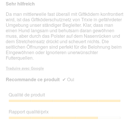
Sehr hilfreich
r
étoiles.
a
Da man mittlerweile fast überall mit Giftködern konfrontiert
l
wird, ist das Giftköderschutznetz von Trixie in gefährdeter
'
Umgebung unser ständiger Begleiter. Klar, dass man
o
einen Hund langsam und behutsam daran gewöhnen
u
muss, aber durch das Polster auf dem Nasenrücken und
v
dem Stretcheinsatz drückt und scheuert nichts. Die
e
seitlichen Öffnungen sind perfekt für die Belohnung beim
r
Eingewöhnen oder Ignorieren unerwünschter
t
Futterquellen.
u
r
Traduire avec Google
e
d
Recommande ce produit
✔
Oui
'
u
n
Qualité de produit
e
b
Qualité
o
de
Rapport qualité/prix
î
produit,
t
5
Rapport
e
sur
qualité/prix,