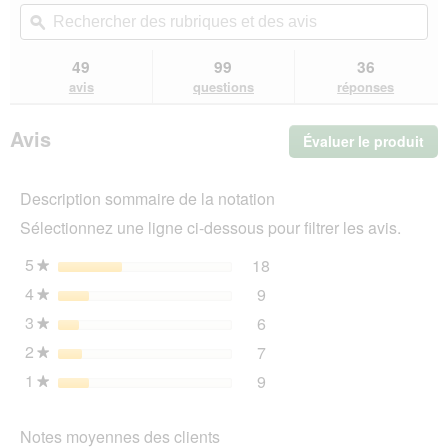
vers
Rechercher
Rec
Lire
les
des
ϙ
de
les
avis.
rubriques
rub
avis
sur
et
et
49
99
36
Trixie
des
de
avis
questions
réponses
Filet
avis
avi
de
protection
Avis
Évaluer le produit
.
anti-
appâts
Cet
empoisonnés
act
XS
Description sommaire de la notation
ent
l'o
Sélectionnez une ligne ci-dessous pour filtrer les avis.
d'u
boî
5
étoiles
18
18 avis avec 5 étoiles.
Sélectionnez pour filtrer 
★
de
4
étoiles
9
dia
9 avis avec 4 étoiles.
Sélectionnez pour filtrer l
★
3
étoiles
6
6 avis avec 3 étoiles.
Sélectionnez pour filtrer l
★
2
étoiles
7
7 avis avec 2 étoiles.
Sélectionnez pour filtrer l
★
1
étoiles
9
9 avis avec 1 étoile.
Sélectionnez pour filtrer l
★
Notes moyennes des clients