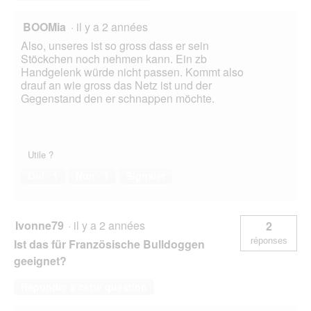
BOOMia
·
il y a 2 années
Also, unseres ist so gross dass er sein
Stöckchen noch nehmen kann. Ein zb
Handgelenk würde nicht passen. Kommt also
drauf an wie gross das Netz ist und der
Gegenstand den er schnappen möchte.
Utile ?
Oui ·
1
Non ·
1
Signaler
Ivonne79
·
il y a 2 années
2
réponses
Ist das für Französische Bulldoggen
geeignet?
Répondre à cette question