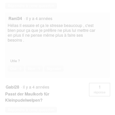
Répondre à cette question
Rani34
·
il y a 4 années
Hélas il essaie et ça le stresse beaucoup , c'est
bien pour ça que je préfère ne plus lui mettre car
en plus il ne pense même plus à faire ses
besoins .
Utile ?
Oui ·
0
Non ·
1
Signaler
Gabi28
·
il y a 4 années
1
réponse
Passt der Maulkorb für
Kleinpudelwelpen?
Répondre à cette question