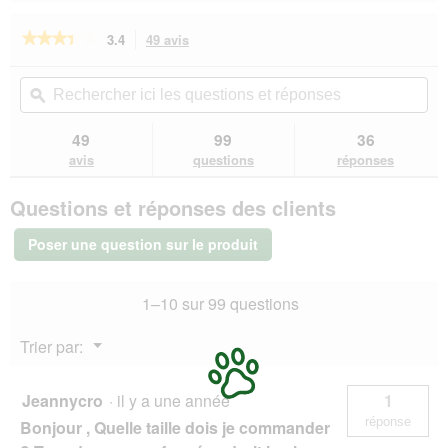
Reviews
Revie
★★★★★
★★★★★
3.4
49 avis
Cette
action
3.4
sur
vous
Rechercher
Rec
5
redirigera
ici
ϙ
ici
étoiles.
vers
les
les
Lire
les
questions
que
49
99
36
les
avis.
et
et
avis
avis
questions
réponses
sur
réponses
rép
Trixie
Questions et réponses des clients
Filet
de
protection
Poser une question sur le produit
anti-
appâts
empoisonnés
1–10 sur 99 questions
XS
Menu
Trier par:
▼
Jeannycro
·
il y a une année
1
réponse
Bonjour , Quelle taille dois je commander