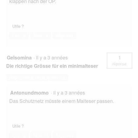
klappen nach der OP.
Utile ?
Oui ·
0
Non ·
0
Signaler
Gelsomina
·
il y a 3 années
1
réponse
Die richtige Grösse für ein minimalteser
Répondre à cette question
Antonundmomo
·
il y a 3 années
Das Schutznetz müsste einem Malteser passen.
Utile ?
Oui ·
2
Non ·
7
Signaler