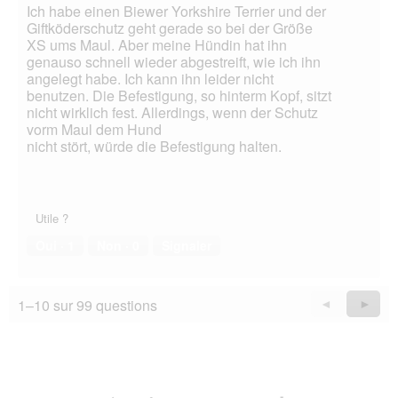
Ich habe einen Biewer Yorkshire Terrier und der
Giftköderschutz geht gerade so bei der Größe
XS ums Maul. Aber meine Hündin hat ihn
genauso schnell wieder abgestreift, wie ich ihn
angelegt habe. Ich kann ihn leider nicht
benutzen. Die Befestigung, so hinterm Kopf, sitzt
nicht wirklich fest. Allerdings, wenn der Schutz
vorm Maul dem Hund
nicht stört, würde die Befestigung halten.
Utile ?
Oui ·
1
Non ·
0
Signaler
1–10 sur 99 questions
Précédent
◄
Suiva
►
Questions
Quest