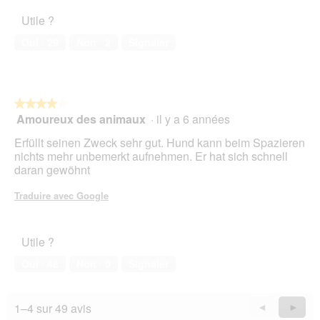
d
5
4
e
Utile ?
sur
d
5
Oui ·
29
Non ·
2
Signaler
i
a
l
o
g
★★★★★
★★★★★
u
Amoureux des animaux
·
il y a 6 années
4
e
sur
.
Erfüllt seinen Zweck sehr gut. Hund kann beim Spazieren
5
nichts mehr unbemerkt aufnehmen. Er hat sich schnell
étoiles.
daran gewöhnt
Traduire avec Google
Utile ?
Oui ·
48
Non ·
0
Signaler
1–4 sur 49 avis
Précédent
◄
Suiva
►