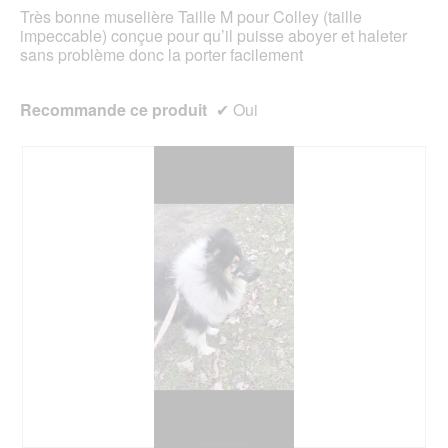
e
a
Très bonne muselière Taille M pour Colley (taille
b
l
impeccable) conçue pour qu’il puisse aboyer et haleter
o
'
sans problème donc la porter facilement
î
o
t
u
e
v
Recommande ce produit
✔
Oui
d
e
e
r
d
t
i
u
a
r
l
e
o
d
g
'
u
u
e
n
.
e
b
o
î
t
e
d
e