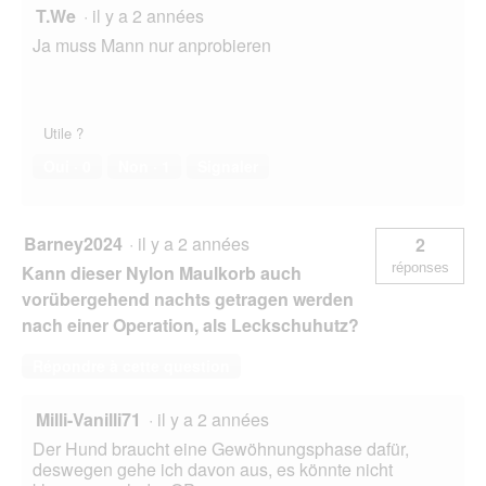
T.We
·
il y a 2 années
Ja muss Mann nur anprobieren
Utile ?
Oui ·
0
Non ·
1
Signaler
Barney2024
·
il y a 2 années
2
réponses
Kann dieser Nylon Maulkorb auch
vorübergehend nachts getragen werden
nach einer Operation, als Leckschuhutz?
Répondre à cette question
Milli-Vanilli71
·
il y a 2 années
Der Hund braucht eine Gewöhnungsphase dafür,
deswegen gehe ich davon aus, es könnte nicht