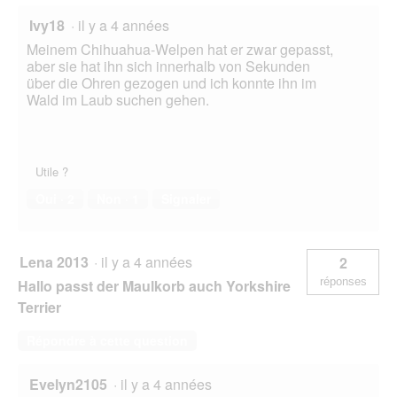
Ivy18
·
il y a 4 années
Meinem Chihuahua-Welpen hat er zwar gepasst,
aber sie hat ihn sich innerhalb von Sekunden
über die Ohren gezogen und ich konnte ihn im
Wald im Laub suchen gehen.
Utile ?
Oui ·
2
Non ·
1
Signaler
Lena 2013
·
il y a 4 années
2
réponses
Hallo passt der Maulkorb auch Yorkshire
Terrier
Répondre à cette question
Evelyn2105
·
il y a 4 années