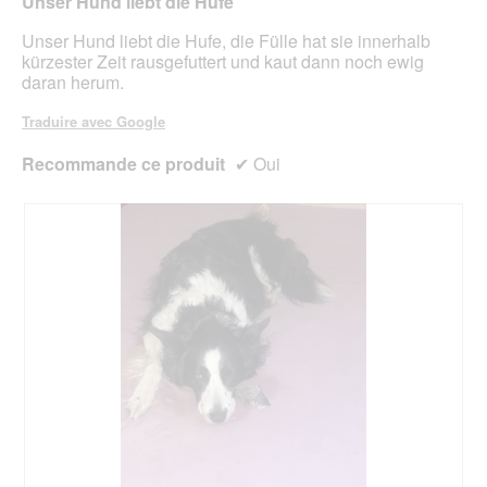
Unser Hund liebt die Hufe
r
étoiles.
a
Unser Hund liebt die Hufe, die Fülle hat sie innerhalb
l
kürzester Zeit rausgefuttert und kaut dann noch ewig
'
daran herum.
o
u
Traduire avec Google
v
e
Recommande ce produit
✔
Oui
r
t
u
r
e
d
'
u
n
e
b
o
î
t
e
d