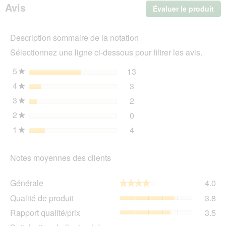
Avis
Évaluer le produit
.
Pâté
de
Cet
viande
act
25
Description sommaire de la notation
ent
pièces
l'o
25x85
Sélectionnez une ligne ci-dessous pour filtrer les avis.
d'u
g
boî
5
étoiles
13
13 avis avec 5 étoiles.
Sélectionnez pour filtrer 
★
de
4
étoiles
3
dia
3 avis avec 4 étoiles.
Sélectionnez pour filtrer l
★
3
étoiles
2
2 avis avec 3 étoiles.
Sélectionnez pour filtrer l
★
2
étoiles
0
0 avis avec 2 étoiles.
Sélectionnez pour filtrer l
★
1
étoiles
4
4 avis avec 1 étoile.
Sélectionnez pour filtrer l
★
Notes moyennes des clients
Gén
Générale
4.0
★★★★★
★★★★★
La
Qua
Qualité de produit
3.8
val
de
de
Rap
Rapport qualité/prix
3.5
pro
la
qua
La
Sat
not