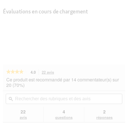
Évaluations en cours de chargement
★★★★★
★★★★★
4.0
22 avis
Cette
action
4
Ce produit est recommandé par 14 commentateur(s) sur
sur
vous
20 (70%)
5
redirigera
étoiles.
vers
Rechercher
Rec
Lire
les
des
ϙ
de
les
avis.
rubriques
rub
avis
sur
et
et
22
4
2
Trixie
des
de
avis
questions
réponses
Sabot
avis
avi
à
mâcher