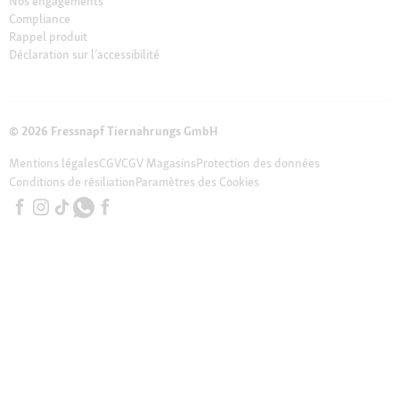
Nos engagements
Compliance
Rappel produit
Déclaration sur l’accessibilité
© 2026 Fressnapf Tiernahrungs GmbH
Mentions légales
CGV
CGV Magasins
Protection des données
Conditions de résiliation
Paramètres des Cookies
Les prix indiqués sont uniquement valables pour la boutique en ligne
Maxi Zoo en France de Fressnapf Tiernahrungs GmbH ; Tous les prix sont
indiqués en EUROS TTC ( TVA incluse). Nous tenons à préciser que notre
assortiment en ligne peut différer de l’assortiment de nos magasins
locaux.
Notes supplémentaires (*,**)
* Les bons d’achat sont valables
une fois par achat/client et non cumulables avec d’autres offres ou bons
de réduction. Les bons d’achats ne sont pas valables pour les livres et les
magazines.
** Notre service clients est à votre disposition : 04 81 68 28