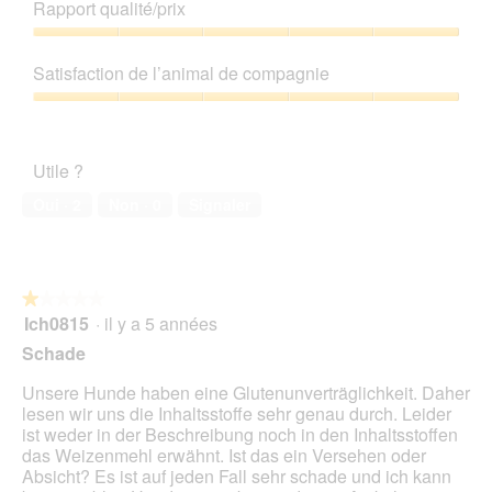
'
de
n
Rapport qualité/prix
r
e
u
u
produit,
e
l
t
e
n
5
Rapport
r
a
t
.
e
sur
qualité/prix,
a
p
e
Satisfaction de l’animal de compagnie
b
5
5
l
h
a
o
sur
'
Satisfaction
o
c
î
5
o
de
t
t
t
u
l’animal
o
i
e
Utile ?
v
de
4
o
d
e
compagnie,
.
n
Oui ·
2
Non ·
0
Signaler
e
r
5
e
d
t
sur
n
i
u
5
t
a
r
r
l
e
★★★★★
★★★★★
a
o
d
Ich0815
·
il y a 5 années
î
1
g
'
n
sur
Schade
u
u
e
5
e
n
r
étoiles.
Unsere Hunde haben eine Glutenunverträglichkeit. Daher
.
e
a
lesen wir uns die Inhaltsstoffe sehr genau durch. Leider
b
l
ist weder in der Beschreibung noch in den Inhaltsstoffen
o
'
das Weizenmehl erwähnt. Ist das ein Versehen oder
î
o
Absicht? Es ist auf jeden Fall sehr schade und ich kann
t
u