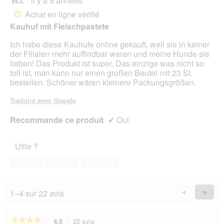
W.l.
·
il y a 5 années
î
n
sur
Achat en ligne vérifié
*
e
5
Kauhuf mit Fleischpastete
r
étoiles.
a
Ich habe diese Kauhufe online gekauft, weil sie in keiner
l
der Filialen mehr auffindbar waren und meine Hunde sie
'
lieben! Das Produkt ist super. Das einzige was nicht so
o
toll ist, man kann nur einen großen Beutel mit 23 St.
u
bestellen. Schöner wären kleinere Packungsgrößen.
v
e
Traduire avec Google
r
t
Recommande ce produit
✔
Oui
u
r
e
Utile ?
d
'
Oui ·
4
Non ·
1
Signaler
u
n
e
1–4 sur 22 avis
Précédent
◄
Suiva
►
b
Reviews
Revie
o
î
★★★★★
★★★★★
4.0
22 avis
Cette