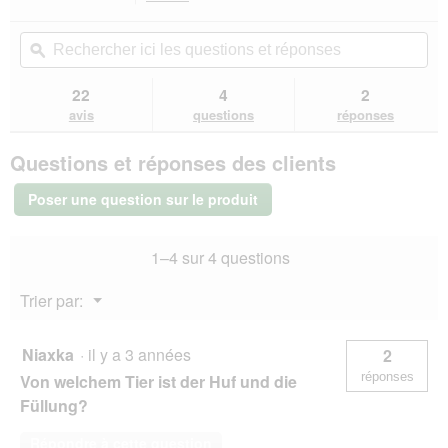
t
action
4
e
sur
vous
Rechercher
Rec
d
5
redirigera
ici
ϙ
ici
étoiles.
e
vers
les
les
Lire
d
les
questions
que
22
4
2
les
i
avis.
et
et
avis
avis
questions
réponses
a
sur
réponses
rép
l
Trixie
Questions et réponses des clients
o
Sabot
à
g
mâcher
u
Poser une question sur le produit
Pâté
e
de
.
viande
1–4 sur 4 questions
25
pièces
25x85
Menu
Trier par:
g
▼
Niaxka
·
il y a 3 années
2
réponses
Von welchem Tier ist der Huf und die
Füllung?
Répondre à cette question