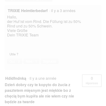
TRIXIE Heimtierbedarf
·
il y a 3 années
Hallo,
der Huf ist vom Rind. Die Füllung ist zu 50%
Rind und zu 50% Schwein.
Viele Grüße
Dein TRIXIE Team
Utile ?
Oui ·
2
Non ·
1
Signaler
Hdidfndnką
·
il y a une année
0
réponses
Dzień dobry czy te kopyto do żucia z
pasztetem mięsnym jest miękkie bo z
chęcią bym kupiła ale nie wiem czy nie
będzie za twarde