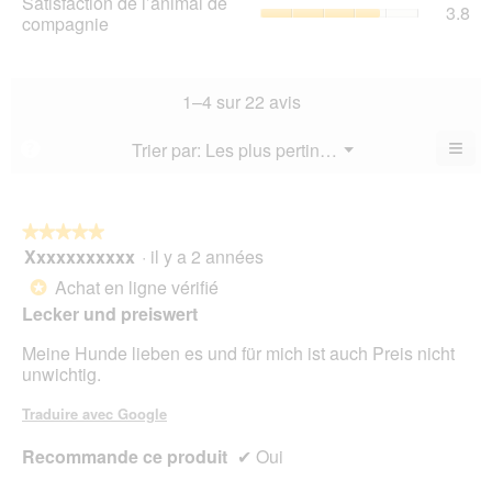
Satisfaction de l’animal de
La
3.8
val
de
compagnie
mo
val
de
l’a
est
de
la
de
4
la
not
co
sur
not
mo
La
1–4 sur 22 avis
5.
mo
est
val
est
3.8
de
≡
Menu
Trier par:
Les plus pertinents
?
3.5
▼
sur
la
Cliq
sur
5.
not
sur
5.
le
mo
bou
est
suiv
★★★★★
★★★★★
3.8
pour
Xxxxxxxxxxx
·
il y a 2 années
5
mett
sur
sur
à
Achat en ligne vérifié
5.
*
jour
5
le
Lecker und preiswert
étoiles.
cont
ci-
Meine Hunde lieben es und für mich ist auch Preis nicht
des
unwichtig.
Traduire avec Google
Recommande ce produit
✔
Oui