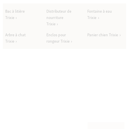
Bac à litière
Distributeur de
Fontaine à eau
Trixie
nourriture
Trixie
Trixie
Arbre à chat
Enclos pour
Panier chien Trixie
Trixie
rongeur Trixie