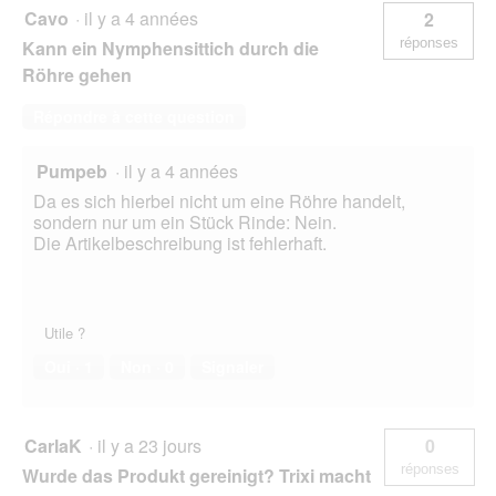
Cavo
·
il y a 4 années
2
réponses
Kann ein Nymphensittich durch die
Röhre gehen
Répondre à cette question
Pumpeb
·
il y a 4 années
Da es sich hierbei nicht um eine Röhre handelt,
sondern nur um ein Stück Rinde: Nein.
Die Artikelbeschreibung ist fehlerhaft.
Utile ?
Oui ·
1
Non ·
0
Signaler
CarlaK
·
il y a 23 jours
0
réponses
Wurde das Produkt gereinigt? Trixi macht