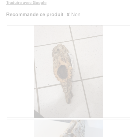
Traduire avec Google
Recommande ce produit
✘
Non
A
P
v
h
i
o