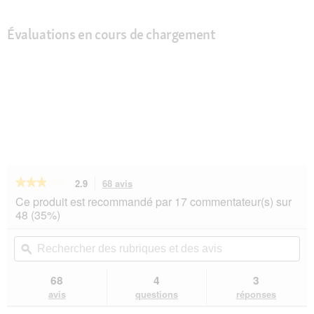
Évaluations en cours de chargement
★★★★★
★★★★★
2.9
68 avis
Cette
action
2.9
Ce produit est recommandé par 17 commentateur(s) sur
sur
vous
48 (35%)
5
redirigera
étoiles.
vers
Rechercher
Rec
Lire
les
des
ϙ
de
les
avis.
rubriques
rub
avis
sur
et
et
68
4
3
Trixie
des
de
avis
questions
réponses
Tubes
avis
avi
en