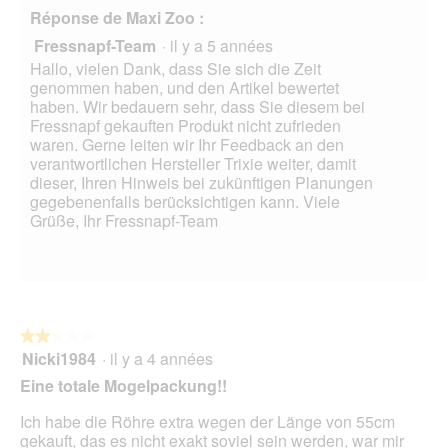
i
u
5
e
t
Réponse de Maxi Zoo :
a
r
i
r
l
e
Fressnapf-Team
·
il y a 5 années
n
a
o
d
e
î
Hallo, vielen Dank, dass Sie sich die Zeit
g
'
R
n
genommen haben, und den Artikel bewertet
u
u
ö
e
haben. Wir bedauern sehr, dass Sie diesem bei
e
n
h
r
Fressnapf gekauften Produkt nicht zufrieden
.
e
r
a
waren. Gerne leiten wir Ihr Feedback an den
b
e
l
verantwortlichen Hersteller Trixie weiter, damit
o
.
'
dieser, Ihren Hinweis bei zukünftigen Planungen
î
D
o
gegebenenfalls berücksichtigen kann. Viele
t
e
u
Grüße, Ihr Fressnapf-Team
e
r
v
d
R
e
e
e
r
d
s
t
i
t
u
a
s
r
★★★★★
★★★★★
l
i
e
Nicki1984
·
il y a 4 années
2
o
n
d
sur
g
Eine totale Mogelpackung!!
n
'
5
u
l
u
étoiles.
Ich habe die Röhre extra wegen der Länge von 55cm
e
o
n
gekauft, das es nicht exakt soviel sein werden, war mir
.
s
e