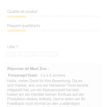
n
v
h
t
i
o
Qualité de produit
r
s
t
a
s
o
Qualité
î
u
C
de
n
Rapport qualité/prix
r
e
produit,
e
l
t
1
Rapport
r
a
t
sur
qualité/prix,
a
p
e
5
1
l
h
a
Utile ?
sur
'
o
c
5
o
t
t
Oui ·
26
Non ·
0
Signaler
u
o
i
v
2
o
e
.
n
Réponse de Maxi Zoo :
r
e
t
Fressnapf-Team
·
il y a 5 années
n
u
t
Hallo, vielen Dank für Ihre Bewertung. Da es
r
r
sich hierbei, wie uns der Hersteller Trixie bereits
e
a
mitgeteilt hat, um ein Naturprodukt handelt,
d
î
haben wir als Händler keinen Einfluss auf die
'
n
Produktion dieses Artikels. Gerne leiten wir Ihr
u
e
Feedback noch einmal an den zuständigen
n