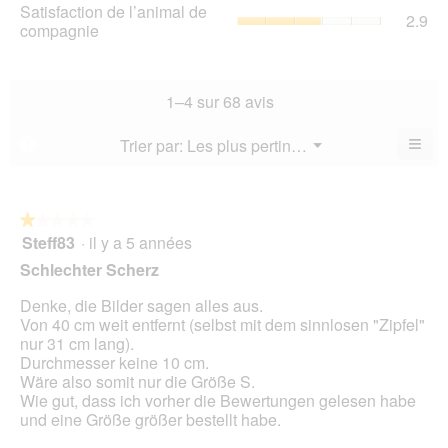
La
Sat
Satisfaction de l’animal de
not
La
2.9
val
de
compagnie
mo
val
de
l’a
est
de
la
de
2.9
la
not
co
sur
not
mo
La
1–4 sur 68 avis
5.
mo
est
val
est
2.9
de
≡
Menu
Trier par:
Les plus pertinents
?
2.8
▼
sur
la
Cliq
sur
5.
not
sur
5.
le
mo
bou
est
suiv
★★★★★
★★★★★
2.9
pour
Steff83
·
il y a 5 années
1
mett
sur
sur
à
Schlechter Scherz
5.
jour
5
le
étoiles.
Denke, die Bilder sagen alles aus.
cont
ci-
Von 40 cm weit entfernt (selbst mit dem sinnlosen "Zipfel"
des
nur 31 cm lang).
Durchmesser keine 10 cm.
Wäre also somit nur die Größe S.
Wie gut, dass ich vorher die Bewertungen gelesen habe
und eine Größe größer bestellt habe.