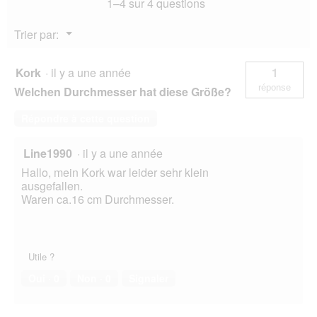
1–4 sur 4 questions
e
d
Menu
Trier par:
i
▼
a
l
Kork
·
il y a une année
1
o
g
réponse
Welchen Durchmesser hat diese Größe?
u
e
Répondre à cette question
.
Line1990
·
il y a une année
Hallo, mein Kork war leider sehr klein
ausgefallen.
Waren ca.16 cm Durchmesser.
Utile ?
Oui ·
0
Non ·
0
Signaler