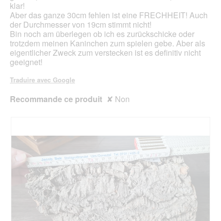
klar!
.
b
Aber das ganze 30cm fehlen ist eine FRECHHEIT! Auch
o
der Durchmesser von 19cm stimmt nicht!
î
Bin noch am überlegen ob ich es zurückschicke oder
t
trotzdem meinen Kaninchen zum spielen gebe. Aber als
e
eigentlicher Zweck zum verstecken ist es definitiv nicht
d
geeignet!
e
d
Traduire avec Google
i
a
Recommande ce produit
✘
Non
l
o
g
u
e
.