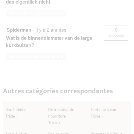
das eigentlich nicht.
Répondre à cette question
Spiderman
·
il y a 2 années
0
réponses
Wat is de binnendiameter van de large
kurkbuizen?
Répondre à cette question
Autres catégories correspondantes
Bac à litière
Distributeur de
Fontaine à eau
Trixie
nourriture
Trixie
Trixie
Arbre à chat
Enclos pour
Panier chien Trixie