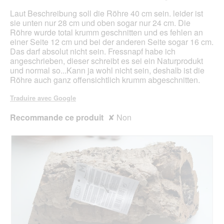
e
e
n
r
étoiles.
Laut Beschreibung soll die Röhre 40 cm sein. leider ist
.
e
a
sie unten nur 28 cm und oben sogar nur 24 cm. Die
b
l
Röhre wurde total krumm geschnitten und es fehlen an
o
'
einer Seite 12 cm und bei der anderen Seite sogar 16 cm.
î
o
Das darf absolut nicht sein. Fressnapf habe ich
t
u
angeschrieben, dieser schreibt es sei ein Naturprodukt
e
v
und normal so...Kann ja wohl nicht sein, deshalb ist die
d
e
Röhre auch ganz offensichtlich krumm abgeschnitten.
e
r
d
t
Traduire avec Google
i
u
a
r
Recommande ce produit
✘
Non
l
e
o
d
g
'
u
u
e
n
.
e
b
o
î
t
e