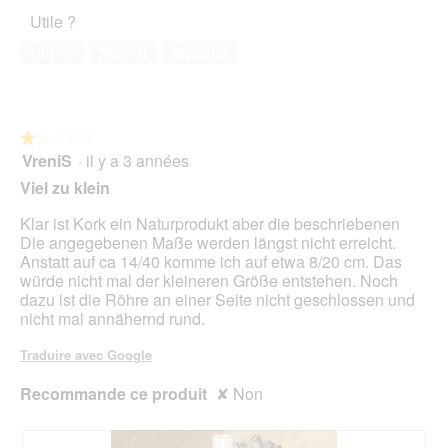
b
5
1
l
h
a
Utile ?
o
sur
'
o
c
î
5
o
t
t
Oui ·
8
Non ·
0
Signaler
t
u
o
i
e
v
3
o
d
e
.
n
e
r
e
d
t
★★★★★
★★★★★
n
i
u
VreniS
·
il y a 3 années
1
t
a
r
sur
r
Viel zu klein
l
e
5
a
o
d
étoiles.
î
Klar ist Kork ein Naturprodukt aber die beschriebenen
g
'
n
Die angegebenen Maße werden längst nicht erreicht.
u
u
e
Anstatt auf ca 14/40 komme ich auf etwa 8/20 cm. Das
e
n
r
würde nicht mal der kleineren Größe entstehen. Noch
.
e
a
dazu ist die Röhre an einer Seite nicht geschlossen und
b
l
nicht mal annähernd rund.
o
'
î
o
Traduire avec Google
t
u
e
v
Recommande ce produit
✘
Non
d
e
e
r
d
t