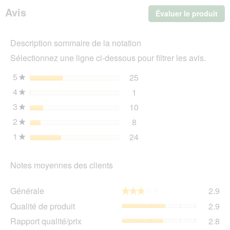
liège
Avis
Évaluer le produit
.
de
diamètre
Cet
M
act
Description sommaire de la notation
ent
l'o
Sélectionnez une ligne ci-dessous pour filtrer les avis.
d'u
boî
5
étoiles
25
25 avis avec 5 étoiles.
Sélectionnez pour filtrer 
★
de
4
étoiles
1
dia
1 avis avec 4 étoiles.
Sélectionnez pour filtrer l
★
3
étoiles
10
10 avis avec 3 étoiles.
Sélectionnez pour filtrer 
★
2
étoiles
8
8 avis avec 2 étoiles.
Sélectionnez pour filtrer l
★
1
étoiles
24
24 avis avec 1 étoile.
Sélectionnez pour filtrer 
★
Notes moyennes des clients
Gén
Générale
2.9
★★★★★
★★★★★
La
Qua
Qualité de produit
2.9
val
de
de
Rap
Rapport qualité/prix
2.8
pro
la
qua