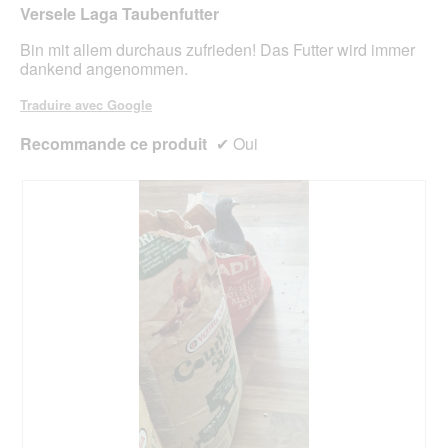
Versele Laga Taubenfutter
r
étoiles.
a
Bin mit allem durchaus zufrieden! Das Futter wird immer
l
dankend angenommen.
'
o
Traduire avec Google
u
v
Recommande ce produit
✔
Oui
e
r
t
u
r
e
d
'
u
n
e
b
o
î
t
e