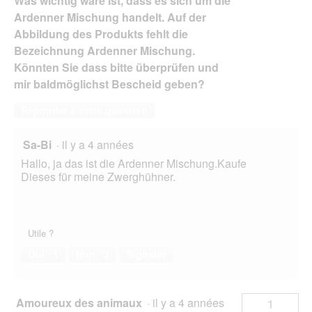
Was wichtig wäre ist, dass es sich um die
Ardenner Mischung handelt. Auf der
Abbildung des Produkts fehlt die
Bezeichnung Ardenner Mischung.
Könnten Sie dass bitte überprüfen und
mir baldmöglichst Bescheid geben?
Répondre à cette question
Sa-Bi
·
il y a 4 années
Hallo, ja das ist die Ardenner Mischung.Kaufe
Dieses für meine Zwerghühner.
Utile ?
Oui ·
1
Non ·
3
Signaler
Amoureux des animaux
·
il y a 4 années
1