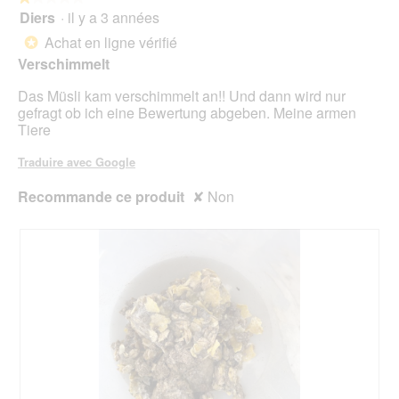
4.6
pour
Diers
·
il y a 3 années
1
mett
sur
sur
à
Achat en ligne vérifié
5.
*
jour
5
le
Verschimmelt
étoiles.
cont
ci-
Das Müsli kam verschimmelt an!! Und dann wird nur
des
gefragt ob ich eine Bewertung abgeben. Meine armen
Tiere
Traduire avec Google
Recommande ce produit
✘
Non