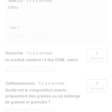
Willi123
·
il y a 4 années
20kilo
Utile ?
Oui ·
1
Non ·
0
Signaler
Honorine
·
il y a 3 années
0
réponses
ce produit contient t il des OGM , merci
Répondre à cette question
Gallinasdeamor
·
il y a 4 années
0
réponses
Quelle est la composition exacte :
uniquement des graines ou un mélange
de graines et granulés ?
Répondre à cette question