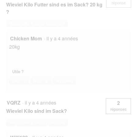
réponse
Wieviel Kilo Futter sind es im Sack? 20 kg
?
Répondre à cette question
Chicken Mom
·
il y a 4 années
20kg
Utile ?
Oui ·
1
Non ·
0
Signaler
VQRZ
·
il y a 4 années
2
réponses
Wieviel Kilo sind im Sack?
Répondre à cette question