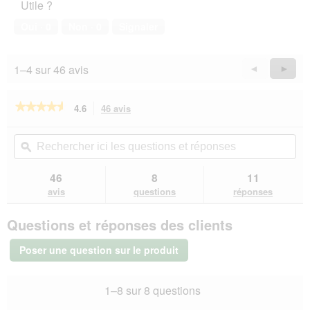
t
Utile ?
de
e
compagnie,
Oui ·
0
Non ·
0
Signaler
d
5
e
sur
d
5
i
1–4 sur 46 avis
Précédent
◄
Suiva
►
a
Reviews
Revie
l
o
★★★★★
★★★★★
4.6
46 avis
Cette
g
action
4.6
u
sur
vous
Rechercher
Rec
e
5
redirigera
ici
ϙ
ici
étoiles.
.
vers
les
les
Lire
les
questions
que
46
8
11
les
avis.
et
et
avis
avis
questions
réponses
sur
réponses
rép
Versele-
Questions et réponses des clients
Laga
Country’s
Best
Poser une question sur le produit
Gra
Mélange
des
1–8 sur 8 questions
Ardennes
4
kg