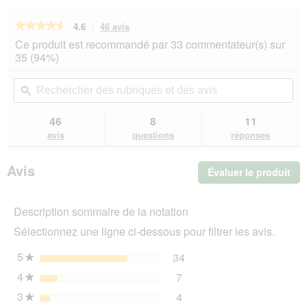
★★★★★
★★★★★
4.6
46 avis
Cette
action
4.6
Ce produit est recommandé par 33 commentateur(s) sur
sur
vous
35 (94%)
5
redirigera
étoiles.
vers
Rechercher
Rec
Lire
les
des
ϙ
de
les
avis.
rubriques
rub
avis
sur
et
et
46
8
11
Versele-
des
de
avis
questions
réponses
Laga
avis
avi
Country’s
Best
Avis
Évaluer le produit
.
Gra
Mélange
Cet
des
act
Ardennes
Description sommaire de la notation
ent
4
l'o
kg
Sélectionnez une ligne ci-dessous pour filtrer les avis.
d'u
boî
5
étoiles
34
34 avis avec 5 étoiles.
Sélectionnez pour filtrer 
★
de
4
étoiles
7
dia
7 avis avec 4 étoiles.
Sélectionnez pour filtrer l
★
3
étoiles
4
4 avis avec 3 étoiles.
Sélectionnez pour filtrer l
★