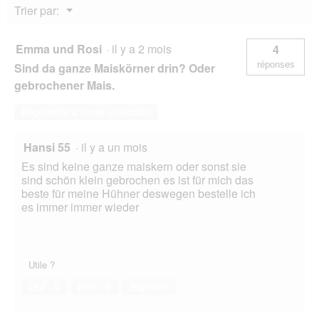
Menu
Trier par:
▼
Emma und Rosi
·
il y a 2 mois
4
réponses
Sind da ganze Maiskörner drin? Oder
gebrochener Mais.
Répondre à cette question
Hansi 55
·
il y a un mois
Es sind keine ganze maiskern oder sonst sie
sind schön klein gebrochen es ist für mich das
beste für meine Hühner deswegen bestelle ich
es immer immer wieder
Utile ?
Oui ·
0
Non ·
0
Signaler