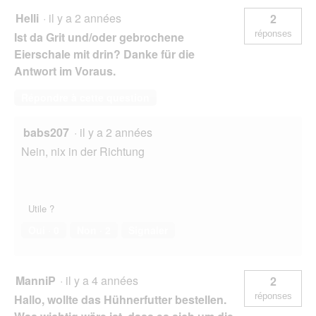
Helli
·
il y a 2 années
2
réponses
Ist da Grit und/oder gebrochene
Eierschale mit drin? Danke für die
Antwort im Voraus.
Répondre à cette question
babs207
·
il y a 2 années
Nein, nix in der Richtung
Utile ?
Oui ·
0
Non ·
2
Signaler
ManniP
·
il y a 4 années
2
réponses
Hallo, wollte das Hühnerfutter bestellen.