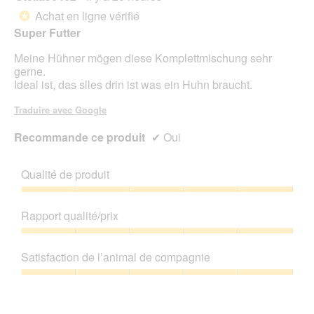
n
sur
Achat en ligne vérifié
*
e
5
Super Futter
r
étoiles.
a
Meine Hühner mögen diese Komplettmischung sehr
l
gerne.
'
Ideal ist, das slles drin ist was ein Huhn braucht.
o
u
Traduire avec Google
v
e
Recommande ce produit
✔
Oui
r
t
u
Qualité de produit
r
e
Qualité
d
de
Rapport qualité/prix
'
produit,
u
5
Rapport
n
sur
qualité/prix,
Satisfaction de l’animal de compagnie
e
5
5
b
sur
Satisfaction
o
5
de
î
l’animal