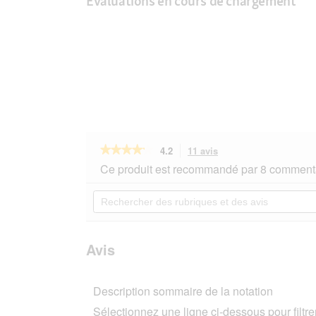
Évaluations en cours de chargement
★★★★★
★★★★★
4.2
11 avis
Cette
action
4.2
Ce produit est recommandé par 8 commenta
sur
vous
5
redirigera
Rechercher
étoiles.
vers
des
Lire
les
rubriques
les
avis.
et
avis
sur
des
Avis
Versele-
avis
Laga
Versele
Description sommaire de la notation
Laga
Nature
Sélectionnez une ligne ci-dessous pour filtrer
chinchilla