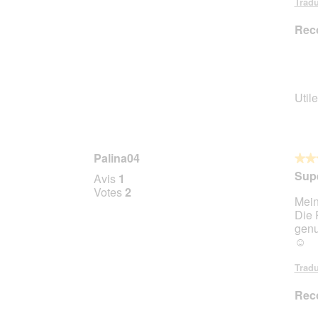
Tradu
Rec
Utile
Palina04
★★
★★
5
Supe
Avis
1
sur
Votes
2
Mein
5
Die 
étoile
genu
☺️
Tradu
Rec