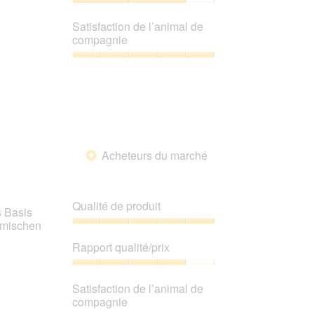
4
Rapport
sur
qualité/prix,
Satisfaction de l’animal de
5
4
compagnie
sur
5
Satisfaction
de
l’animal
de
compagnie,
5
sur
Acheteurs du marché
5
*
Qualité de produit
s Basis
zumischen
Qualité
de
Rapport qualité/prix
produit,
5
Rapport
sur
qualité/prix,
Satisfaction de l’animal de
5
4
compagnie
sur