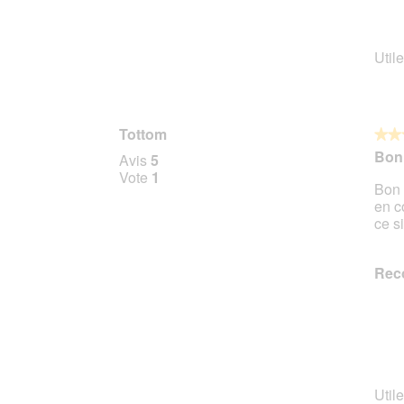
Utile
Tottom
★★
★★
5
Bon 
Avis
5
sur
Vote
1
Bon 
5
en c
étoile
ce si
Rec
Utile