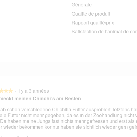
Générale
7 avis avec 5 étoiles.
Sélectionnez pour filtrer les avis avec 5 étoiles.
Qualité de produit
1 avis avec 4 étoiles.
Sélectionnez pour filtrer les avis avec 4 étoiles.
Rapport qualité/prix
1 avis avec 3 étoiles.
Sélectionnez pour filtrer les avis avec 3 étoiles.
Satisfaction de l’animal de c
2 avis avec 2 étoiles.
Sélectionnez pour filtrer les avis avec 2 étoiles.
0 avis avec 1 étoile.
Sélectionnez pour filtrer les avis avec 1 étoile.
·
il y a 3 années
★★★
★★★
meckt meinen Chinchi´s am Besten
hab schon verschiedene Chichilla Futter ausprobiert, letztens ha
ele Futter nicht mehr gegeben, da es in der Zoohandlung nicht 
s.
 Da haben meine Jungs fast nichts mehr gefressen und erst als 
er wieder bekommen konnte haben sie sichtlich wieder gern gef