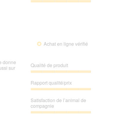
5
Satisfaction
de
l’animal
de
compagnie,
5
sur
Achat en ligne vérifié
5
*
le donne
Qualité de produit
ussi sur
Qualité
de
Rapport qualité/prix
produit,
5
Rapport
sur
qualité/prix,
Satisfaction de l’animal de
5
5
compagnie
sur
5
Satisfaction
de
l’animal