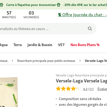
Carte à Papattes pour économiser
-10% dès 49€ sur le 1er achat
57
03
🐈 Offre Journée du chat : 
MINUTE(S)
SECONDE(S)
Aqua
Terra
Jardin & Bassin
VET
Nos Bons Plans %
nimaux
Nourriture principale pour petits animaux
Versele-Laga Ve
Versele-Laga Nourriture principale 
Versele-Laga Versele Lag
4.2
(11)
Évaluer
Composition sans céréales
avec des légumes gorgés de v