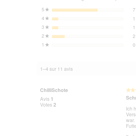
2,3
kg
5
étoiles
7
★
4
étoiles
1
★
3
étoiles
1
★
2
étoiles
2
★
1
étoiles
0
★
1–4 sur 11 avis
ChilliSchote
★★
★★
5
Sch
Avis
1
sur
Votes
2
Ich 
5
Vers
étoile
war.
Futt