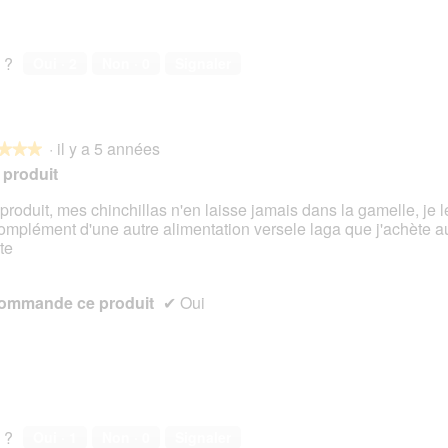
 ?
Oui ·
2
Non ·
0
Signaler
·
il y a 5 années
★★★
★★★
produit
produit, mes chinchillas n'en laisse jamais dans la gamelle, je 
omplément d'une autre alimentation versele laga que j'achète a
s.
te
ommande ce produit
✔
Oui
 ?
Oui ·
1
Non ·
0
Signaler