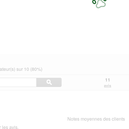
teur(s) sur 10 (80%)
Rechercher
11
ϙ
des
Rechercher
avis
rubriques
et
des
avis
Notes moyennes des clients
 les avis.