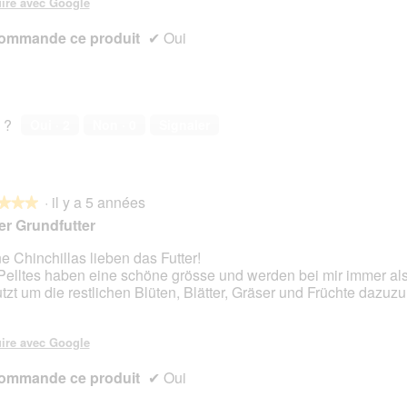
ire avec Google
ommande ce produit
✔
Oui
 ?
Oui ·
2
Non ·
0
Signaler
·
il y a 5 années
★★★
★★★
r Grundfutter
e Chinchillas lieben das Futter!
Pelltes haben eine schöne grösse und werden bei mir immer al
s.
tzt um die restlichen Blüten, Blätter, Gräser und Früchte dazu
ire avec Google
ommande ce produit
✔
Oui