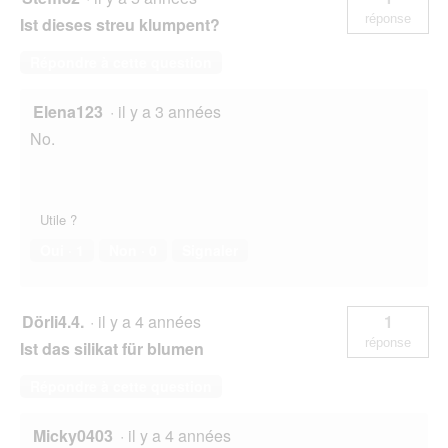
réponse
Ist dieses streu klumpent?
Répondre à cette question
Elena123
·
il y a 3 années
No.
Utile ?
Oui ·
1
Non ·
0
Signaler
Dörli4.4.
·
il y a 4 années
1
réponse
Ist das silikat für blumen
Répondre à cette question
Micky0403
·
il y a 4 années