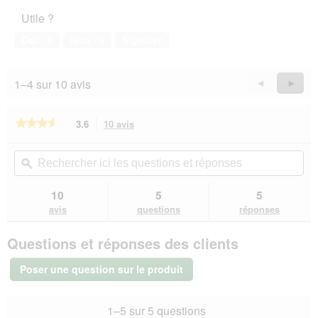
l’animal
Utile ?
de
compagnie,
Oui ·
1
Non ·
1
Signaler
5
sur
5
1–4 sur 10 avis
Précédent
◄
Suiva
►
Reviews
Revie
★★★★★
★★★★★
3.6
10 avis
Cette
action
3.6
sur
vous
Rechercher
Rec
5
redirigera
ici
ϙ
ici
étoiles.
vers
les
les
Lire
les
questions
que
10
5
5
les
avis.
et
et
avis
avis
questions
réponses
sur
réponses
rép
Vitakraft
Questions et réponses des clients
Magic
Clean
Litière
Poser une question sur le produit
pour
chat
5
1–5 sur 5 questions
l