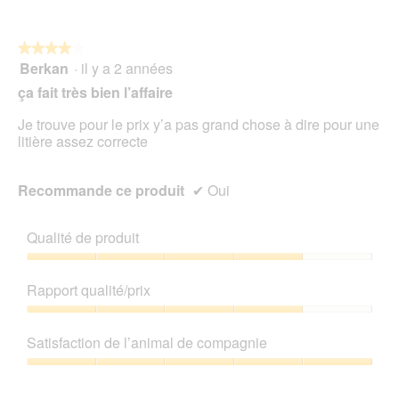
5
★★★★★
★★★★★
Berkan
·
il y a 2 années
4
sur
ça fait très bien l’affaire
5
étoiles.
Je trouve pour le prix y’a pas grand chose à dire pour une
litière assez correcte
Recommande ce produit
✔
Oui
Qualité de produit
Qualité
de
Rapport qualité/prix
produit,
4
Rapport
sur
qualité/prix,
Satisfaction de l’animal de compagnie
5
4
sur
Satisfaction
5
de