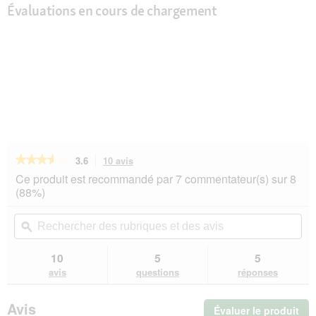
Évaluations en cours de chargement
★★★★★
★★★★★
3.6
10 avis
Cette
action
3.6
Ce produit est recommandé par 7 commentateur(s) sur 8
sur
vous
(88%)
5
redirigera
étoiles.
vers
Rechercher
Rec
Lire
les
des
ϙ
de
les
avis.
rubriques
rub
avis
sur
et
et
10
5
5
Vitakraft
des
de
avis
questions
réponses
Magic
avis
avi
Clean
Litière
Avis
Évaluer le produit
.
pour