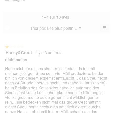
de
l’a
est
de
la
de
3.6
la
not
co
sur
not
mo
La
1–4 sur 10 avis
5.
mo
est
val
est
4.2
de
≡
Menu
Trier par:
Les plus pertinents
?
3.9
▼
sur
la
Cliq
sur
5.
not
sur
5.
le
mo
bou
est
suiv
★★★★★
★★★★★
4.2
pour
Harley&Groot
·
il y a 3 années
1
mett
sur
sur
à
nicht meins
5.
jour
5
le
étoiles.
Habe mich für dieses streu entschieden, da ich mit
cont
ci-
meinem jetzigen Streu sehr viel Müll produziere. Leider
des
bin ich von diesem extremst enttäuscht… das Streu riecht
nach 24 Stunden bereits nach Urin (habe 2 Hauskatzen),
beim Befüllen des Katzenklos habe ich aufgrund des
Staubs fast keine Luft mehr bekommen, die Körnung ist
viel zu grob, meine beide gehen nicht wirklich gerne
rein… sie bedecken nicht mal das große Geschäft mit
dieser Streu, somit riecht dies natürlich extrem durchs
ganze Haus… ab damit in den Müll, schade um das