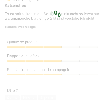
5
u
Katzenstreu
étoiles.
e
.
Es ist halt silikon streu. Saugt auf stinkt nicht so leicht nur
warum.manche blau eingefärbt sind verstehe ich nicht
Traduire avec Google
Qualité de produit
Qualité
de
Rapport qualité/prix
produit,
3
Rapport
sur
qualité/prix,
Satisfaction de l’animal de compagnie
5
3
sur
Satisfaction
5
de
l’animal
Utile ?
de
compagnie,
Oui ·
2
Non ·
3
Signaler
3
sur