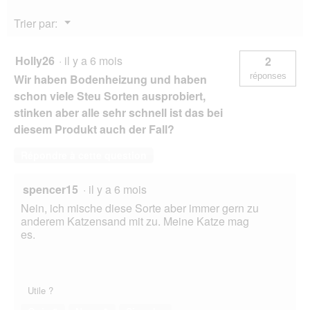
Menu
Trier par:
▼
Holly26
·
il y a 6 mois
2
réponses
Wir haben Bodenheizung und haben
schon viele Steu Sorten ausprobiert,
stinken aber alle sehr schnell ist das bei
diesem Produkt auch der Fall?
Répondre à cette question
spencer15
·
il y a 6 mois
Nein, ich mische diese Sorte aber immer gern zu
anderem Katzensand mit zu. Meine Katze mag
es.
Utile ?