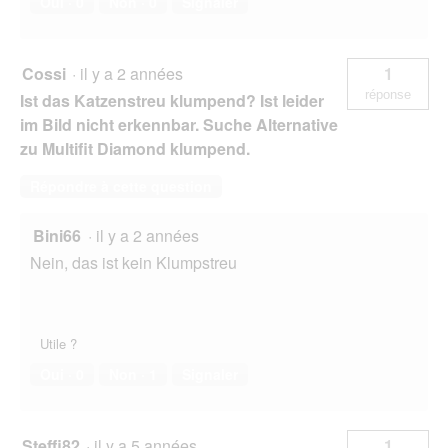
Oui ·
0
Non ·
0
Signaler
Cossi
·
il y a 2 années
1
réponse
Ist das Katzenstreu klumpend? Ist leider
im Bild nicht erkennbar. Suche Alternative
zu Multifit Diamond klumpend.
Répondre à cette question
Bini66
·
il y a 2 années
Nein, das ist kein Klumpstreu
Utile ?
Oui ·
0
Non ·
1
Signaler
Steffi82
·
il y a 5 années
1