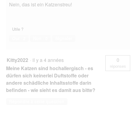
Nein, das ist ein Katzenstreu!
Utile ?
Oui ·
2
Non ·
0
Signaler
Kitty2022
·
il y a 4 années
0
réponses
Meine Katzen sind hochallergisch - es
dürfen sich keinerlei Duftstoffe oder
andere schädliche Inhaltsstoffe darin
befinden - wie sieht es damit aus bitte?
Répondre à cette question