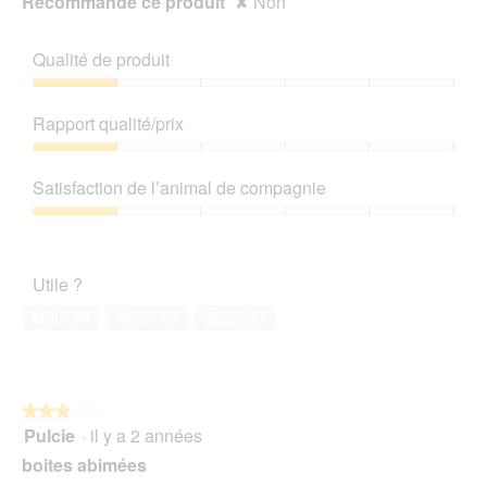
Recommande ce produit
✘
Non
n
.
e
b
Qualité de produit
o
î
Qualité
t
de
Rapport qualité/prix
e
produit,
d
1
Rapport
e
sur
qualité/prix,
Satisfaction de l’animal de compagnie
d
5
1
i
sur
Satisfaction
a
5
de
l
l’animal
o
Utile ?
de
g
compagnie,
u
Oui ·
24
Non ·
15
Signaler
1
e
sur
.
5
★★★★★
★★★★★
Pulcie
·
il y a 2 années
3
sur
boites abimées
5