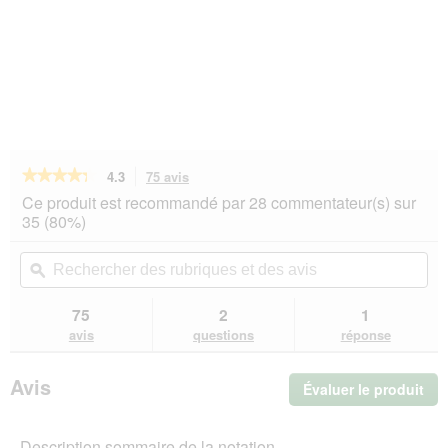
★★★★★
★★★★★
4.3
75 avis
Cette
action
4.3
Ce produit est recommandé par 28 commentateur(s) sur
sur
vous
35 (80%)
5
redirigera
étoiles.
vers
Rechercher
Rec
Lire
les
des
ϙ
de
les
avis.
rubriques
rub
avis
sur
et
et
75
2
1
Whiskas
des
de
avis
questions
réponse
AdultTerrine
avis
avi
Volaille
12x400
Avis
Évaluer le produit
.
g
Cet
act
Description sommaire de la notation
ent