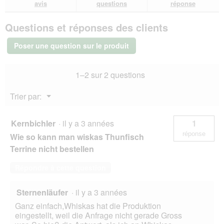
avis.
î
avis
questions
réponse
o
sur
réponses
rép
t
u
Whiskas
e
v
Questions et réponses des clients
AdultTerrine
d
e
Volaille
e
r
12x400
Poser une question sur le produit
d
g
t
i
u
a
r
1–2 sur 2 questions
l
e
o
d
Menu
Trier par:
g
'
▼
u
u
e
n
Kernbichler
·
il y a 3 années
1
.
e
réponse
Wie so kann man wiskas Thunfisch
b
o
Terrine nicht bestellen
î
t
Répondre à cette question
e
d
Sternenläufer
·
il y a 3 années
e
d
Ganz einfach,Whiskas hat die Produktion
i
eingestellt, weil die Anfrage nicht gerade Gross
a