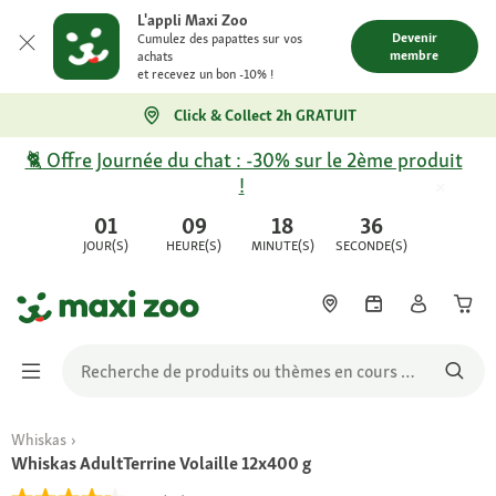
L'appli Maxi Zoo
Devenir
Cumulez des papattes sur vos
membre
achats
et recevez un bon -10% !
Click & Collect 2h GRATUIT
🐈 Offre Journée du chat : -30% sur le 2ème produit
!
01
09
18
36
JOUR(S)
HEURE(S)
MINUTE(S)
SECONDE(S)
Whiskas
Whiskas AdultTerrine Volaille 12x400 g