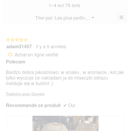
not
mo
La
1–4 sur 75 avis
5.
mo
est
val
est
3.9
de
≡
Menu
Trier par:
Les plus pertinents
?
4.1
▼
sur
la
Cliq
sur
5.
not
sur
5.
le
mo
bou
est
suiv
★★★★★
★★★★★
4.1
pour
adam31457
·
il y a 5 années
5
mett
sur
sur
à
Achat en ligne vérifié
5.
*
jour
5
le
Polecam
étoiles.
cont
ci-
Bardzo dobra jakościowo, w smaku , w aromacie , kot jak
des
tylko wyczuje ze nakładam ja do miseczki odrazu
melduje się w kuchni ;)
Traduire avec Google
Recommande ce produit
✔
Oui