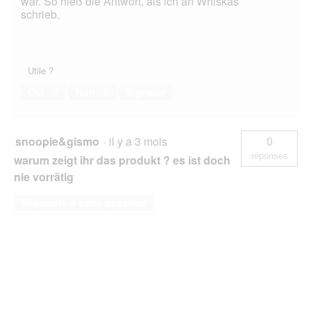
war. So hieß die Antwort, als ich an Whiskas
l
schrieb.
o
g
u
e
Utile ?
.
Oui ·
0
Non ·
9
Signaler
snoopie&gismo
·
il y a 3 mois
0
réponses
warum zeigt ihr das produkt ? es ist doch
nie vorrätig
Répondre à cette question