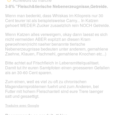
Acheteurs du marché
*
d
t
5
n
3-8% "Fleisch&tierische Nebenerzeugnisse,Getreide.
i
u
étoiles.
t
a
r
r
Wenn man bedenkt, dass Whiskas im Kilopreis nur 30
l
e
a
Cent teurer ist als beispielsweise Carny... In Katzen
o
d
î
gehoert WEDER Zucker zusaetzlich rein NOCH Getreide.
g
'
n
u
u
e
Wenn Katzen alles verweigern, okay dann laesst es sich
e
n
r
nicht vermeiden ABER explizit an diesen Kram
.
e
a
gewoehnen(nicht naeher benannte tierische
b
l
Nebenerzeugnisse bedeuten unter anderem, gemahlene
o
'
Zaehne, Klauen, Fischmehl, gemahlene Knochen etc...)
î
o
t
u
Bitte achtet auf Frischfleich in Lebensmittelqualitaet.
e
v
Damit tut ihr euren Samtpfoten einen groesseren Gefallen
d
e
als an 30-60 Cent sparen.
e
r
d
Zum einen, weil es viel zu oft zu chronischen
t
i
Magendarmproblemen fuehrt und zum Anderen, bei
u
a
Futter mit hohem Fleischanteil sind eure Tiere laenger
r
l
satt und gesaettigt.
e
o
d
g
Traduire avec Google
'
u
u
e