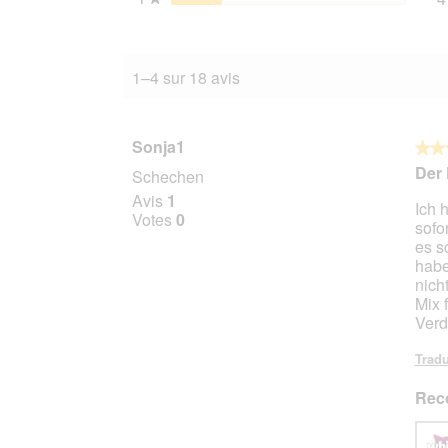
1–4 sur 18 avis
Sonja1
★★
★★
5
Der 
Schechen
sur
Avis
1
Ich 
5
Votes
0
sofo
étoile
es s
habe
nich
Mix 
Verd
Tradu
Rec