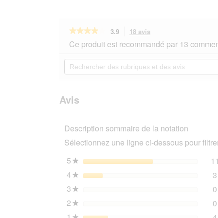
★★★★★
★★★★★
3.9
18 avis
Cette
action
3.9
Ce produit est recommandé par 13 comment
sur
vous
5
redirigera
Rechercher
étoiles.
vers
des
Lire
les
rubriques
les
avis.
et
avis
sur
des
Avis
Whiskas
avis
Tasty
Mix
Description sommaire de la notation
Multipack
Chef’s
Sélectionnez une ligne ci-dessous pour filtrer
Choice
en
sauce
5
étoiles
1
★
12x85
4
étoiles
3
g
★
3
étoiles
0
★
2
étoiles
0
★
1
étoiles
4
★