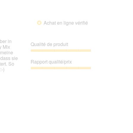
5
sur
5
Achat en ligne vérifié
*
ber in
Qualité de produit
y Mix
b meine
Qualité
 dass sie
de
Rapport qualité/prix
ert. So
produit,
-)
5
Rapport
sur
qualité/prix,
5
5
sur
5