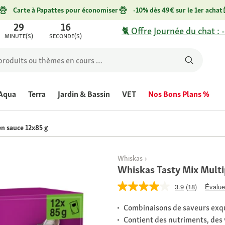
Carte à Papattes pour économiser
-10% dès 49€ sur le 1er achat
29
16
🐈 Offre Journée du chat : 
MINUTE(S)
SECONDE(S)
Aqua
Terra
Jardin & Bassin
VET
Nos Bons Plans %
en sauce 12x85 g
Whiskas
Whiskas Tasty Mix Multi
3.9
(18)
Évaluer
Combinaisons de saveurs exqu
Contient des nutriments, des 