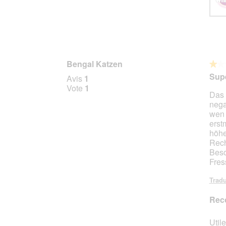
Bengal Katzen
★★
★★
1
Sup
Avis
1
sur
Vote
1
Das 
5
nega
étoile
wen 
erst
höhe
Rech
Besc
Fres
Tradu
Rec
Utile