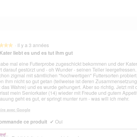
4 avis avec 1 étoile.
Sélectionnez pour filtrer les avis avec 1 étoile.
·
il y a 3 années
★★★
★★★
Kater liebt es und es tut ihm gut
habe mal eine Futterprobe zugeschickt bekommen und der Kater
rt darauf gestürzt und - oh Wunder - seinen Teller leergefressen.
s.
chon zigmal mit sämtlichen "hochwertigen" Futtersorten probiert,
n ihm nicht so gut getan (teilweise ist deren Zusammensetzun
t das Wahre) und es wurde gehungert. Aber so richtig. Jetzt mit
frisst mein Seniorkater (14) wieder mit Freude und gutem Appetit
auung geht es gut, er springt munter rum - was will ich mehr.
ire avec Google
ommande ce produit
✔
Oui