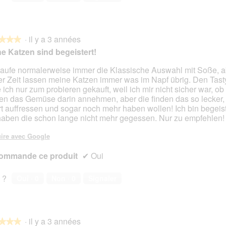
·
il y a 3 années
★★★
★★★
e Katzen sind begeistert!
kaufe normalerweise immer die Klassische Auswahl mit Soße, a
ter Zeit lassen meine Katzen immer was im Napf übrig. Den Tast
s.
e ich nur zum probieren gekauft, weil ich mir nicht sicher war, o
en das Gemüse darin annehmen, aber die finden das so lecker,
rt auffressen und sogar noch mehr haben wollen! Ich bin begeist
haben die schon lange nicht mehr gegessen. Nur zu empfehlen! :
ire avec Google
ommande ce produit
✔
Oui
 ?
Oui ·
0
Non ·
0
Signaler
·
il y a 3 années
★★★
★★★