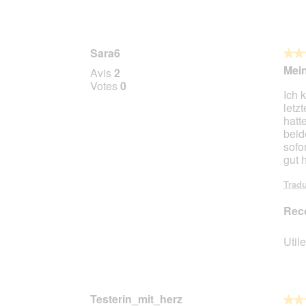
Sara6
★★
★★
5
Mein
Avis
2
sur
Votes
0
Ich 
5
letz
étoile
hatt
beid
sofo
gut 
Tradu
Rec
Utile
Testerin_mit_herz
★★
★★