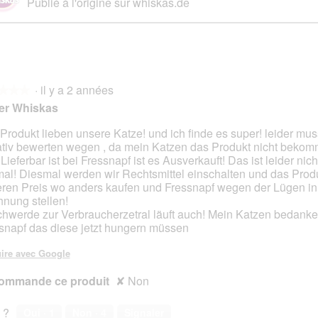
Publié à l'origine sur whiskas.de
·
il y a 2 années
★★★
★★★
er Whiskas
Produkt lieben unsere Katze! und ich finde es super! leider mus
tiv bewerten wegen , da mein Katzen das Produkt nicht beko
s.
Lieferbar ist bei Fressnapf ist es Ausverkauft! Das ist leider nich
mal! Diesmal werden wir Rechtsmittel einschalten und das Produ
ren Preis wo anders kaufen und Fressnapf wegen der Lügen in
nung stellen!
hwerde zur Verbraucherzetral läuft auch! Mein Katzen bedanke
snapf das diese jetzt hungern müssen
ire avec Google
ommande ce produit
✘
Non
 ?
Oui ·
1
Non ·
4
Signaler