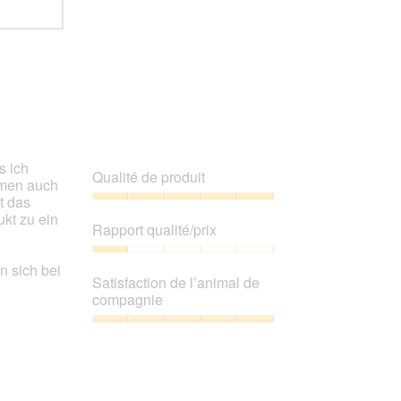
s ich
Qualité de produit
mmen auch
t das
Qualité
kt zu ein
de
Rapport qualité/prix
produit,
5
Rapport
n sich bei
sur
qualité/prix,
Satisfaction de l’animal de
5
1
compagnie
sur
5
Satisfaction
de
l’animal
de
compagnie,