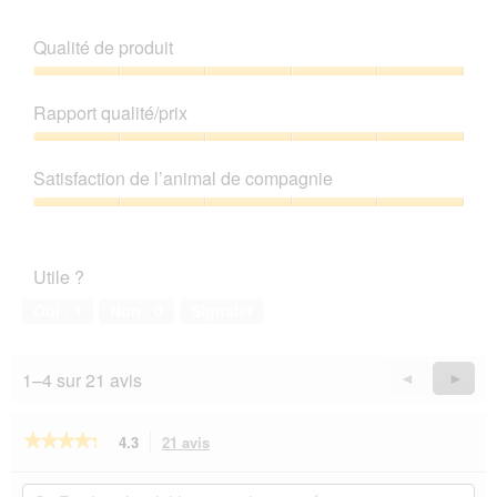
Qualité de produit
Qualité
de
Rapport qualité/prix
produit,
5
Rapport
sur
qualité/prix,
Satisfaction de l’animal de compagnie
5
5
sur
Satisfaction
5
de
l’animal
Utile ?
de
compagnie,
Oui ·
1
Non ·
0
Signaler
5
sur
5
1–4 sur 21 avis
Précédent
◄
Suiva
►
Reviews
Revie
★★★★★
★★★★★
4.3
21 avis
Cette
action
4.3
sur
vous
Rechercher
Rec
5