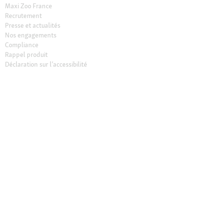
Maxi Zoo France
Recrutement
Presse et actualités
Nos engagements
Compliance
Rappel produit
Déclaration sur l’accessibilité
© 2026 Fressnapf Tiernahrungs GmbH
Mentions légales
CGV
CGV Magasins
Protection des données
Conditions de résiliation
Paramètres des Cookies
Les prix indiqués sont uniquement valables pour la boutique en ligne
Maxi Zoo en France de Fressnapf Tiernahrungs GmbH ; Tous les prix sont
indiqués en EUROS TTC ( TVA incluse). Nous tenons à préciser que notre
assortiment en ligne peut différer de l’assortiment de nos magasins
locaux.
Notes supplémentaires (*,**)
* Les bons d’achat sont valables