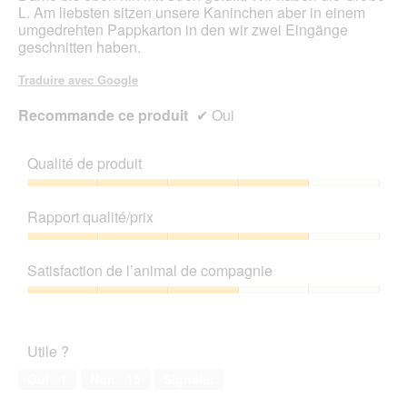
L. Am liebsten sitzen unsere Kaninchen aber in einem
umgedrehten Pappkarton in den wir zwei Eingänge
geschnitten haben.
Traduire avec Google
Recommande ce produit
✔
Oui
Qualité de produit
Qualité
de
Rapport qualité/prix
produit,
4
Rapport
sur
qualité/prix,
Satisfaction de l’animal de compagnie
5
4
sur
Satisfaction
5
de
l’animal
Utile ?
de
compagnie,
Oui ·
1
Non ·
15
Signaler
3
sur