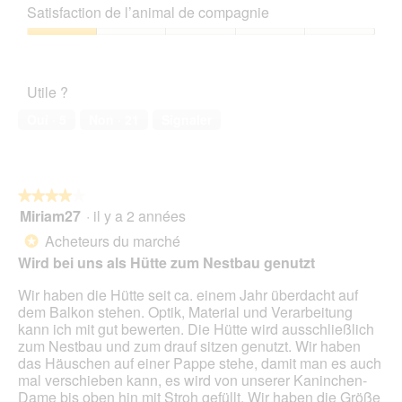
sur
qualité/prix,
Satisfaction de l’animal de compagnie
5
1
sur
Satisfaction
5
de
l’animal
Utile ?
de
compagnie,
Oui ·
5
Non ·
21
Signaler
1
sur
5
★★★★★
★★★★★
Miriam27
·
il y a 2 années
4
sur
Acheteurs du marché
*
5
Wird bei uns als Hütte zum Nestbau genutzt
étoiles.
Wir haben die Hütte seit ca. einem Jahr überdacht auf
dem Balkon stehen. Optik, Material und Verarbeitung
kann ich mit gut bewerten. Die Hütte wird ausschließlich
zum Nestbau und zum drauf sitzen genutzt. Wir haben
das Häuschen auf einer Pappe stehe, damit man es auch
mal verschieben kann, es wird von unserer Kaninchen-
Dame bis oben hin mit Stroh gefüllt. Wir haben die Größe