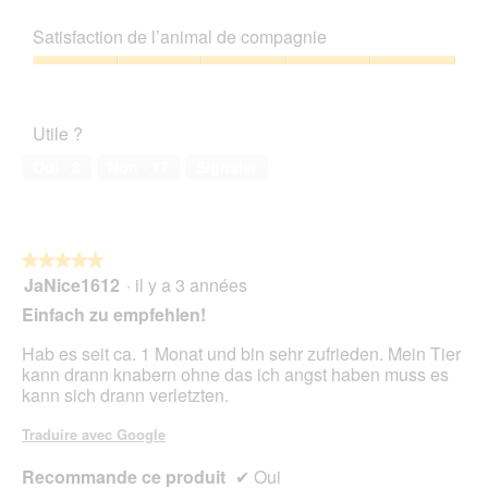
5
Rapport
sur
qualité/prix,
Satisfaction de l’animal de compagnie
5
5
sur
Satisfaction
5
de
l’animal
Utile ?
de
compagnie,
Oui ·
8
Non ·
17
Signaler
5
sur
5
★★★★★
★★★★★
JaNice1612
·
il y a 3 années
5
sur
Einfach zu empfehlen!
5
étoiles.
Hab es seit ca. 1 Monat und bin sehr zufrieden. Mein Tier
kann drann knabern ohne das ich angst haben muss es
kann sich drann verletzten.
Traduire avec Google
Recommande ce produit
✔
Oui