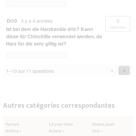
Répondre à cette question
Di10
·
il y a 4 années
0
réponses
Ist bei dem die Harzkanäle drin? Kann
diese für Chinchilla verwendet werden, da
Harz für die sehr giftig ist?
Répondre à cette question
1–10 sur 11 questions
Précédent
◄
Suiva
►
Questions
Quest
Autres catégories correspondantes
Harnais
Lit pour chien
Anione jouet
AniOne
Anione
chat