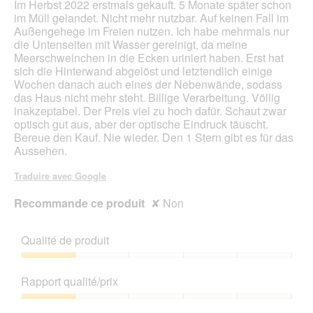
Im Herbst 2022 erstmals gekauft. 5 Monate später schon
cont
ci-
im Müll gelandet. Nicht mehr nutzbar. Auf keinen Fall im
des
Außengehege im Freien nutzen. Ich habe mehrmals nur
die Untenseiten mit Wasser gereinigt, da meine
Meerschweinchen in die Ecken uriniert haben. Erst hat
sich die Hinterwand abgelöst und letztendlich einige
Wochen danach auch eines der Nebenwände, sodass
das Haus nicht mehr steht. Billige Verarbeitung. Völlig
inakzeptabel. Der Preis viel zu hoch dafür. Schaut zwar
optisch gut aus, aber der optische Eindruck täuscht.
Bereue den Kauf. Nie wieder. Den 1 Stern gibt es für das
Aussehen.
Traduire avec Google
Recommande ce produit
✘
Non
Qualité de produit
Qualité
de
Rapport qualité/prix
produit,
1
Rapport