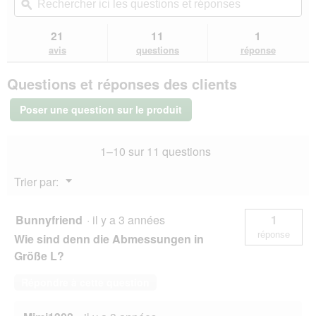
redirigera
ici
ϙ
ici
étoiles.
vers
les
les
Lire
les
questions
que
21
11
1
les
avis.
et
et
avis
avis
questions
réponse
sur
réponses
rép
AniOne
Questions et réponses des clients
Cabane
en
bois
Poser une question sur le produit
Heidi
L
1–10 sur 11 questions
Menu
Trier par:
▼
Bunnyfriend
·
il y a 3 années
1
réponse
Wie sind denn die Abmessungen in
Größe L?
Répondre à cette question