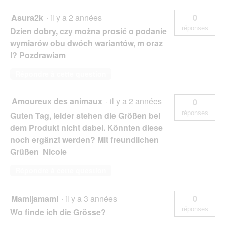
Asura2k
·
il y a 2 années
0
réponses
Dzien dobry, czy można prosić o podanie
wymiarów obu dwóch wariantów, m oraz
l? Pozdrawiam
Répondre à cette question
Amoureux des animaux
·
il y a 2 années
0
réponses
Guten Tag, leider stehen die Größen bei
dem Produkt nicht dabei. Könnten diese
noch ergänzt werden? Mit freundlichen
Grüßen Nicole
Répondre à cette question
Mamijamami
·
il y a 3 années
0
réponses
Wo finde ich die Grösse?