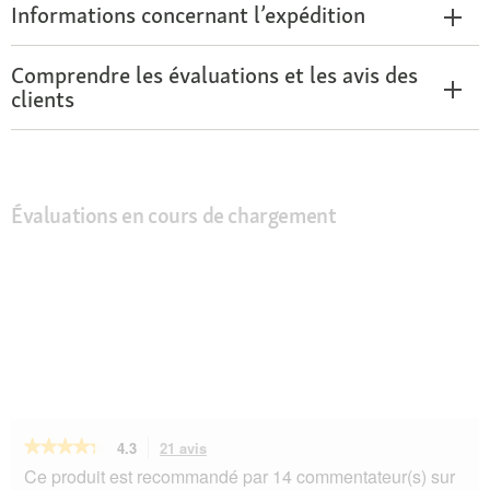
Informations concernant l’expédition
Comprendre les évaluations et les avis des
clients
Évaluations en cours de chargement
★★★★★
★★★★★
4.3
21 avis
Cette
action
4.3
Ce produit est recommandé par 14 commentateur(s) sur
sur
vous