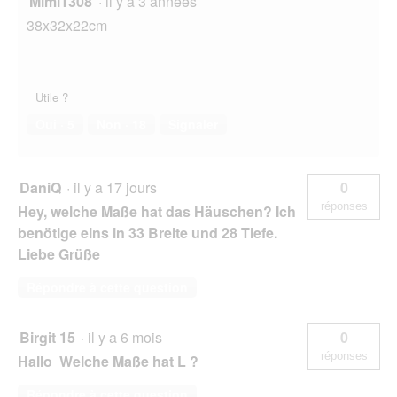
Mimi1308
·
il y a 3 années
38x32x22cm
Utile ?
Oui ·
5
Non ·
18
Signaler
DaniQ
·
il y a 17 jours
0
réponses
Hey, welche Maße hat das Häuschen? Ich
benötige eins in 33 Breite und 28 Tiefe.
Liebe Grüße
Répondre à cette question
Birgit 15
·
il y a 6 mois
0
réponses
Hallo Welche Maße hat L ?
Répondre à cette question