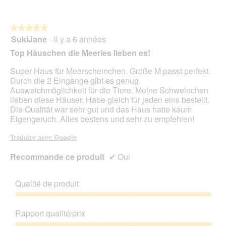
5
★★★★★
★★★★★
SukiJane
·
il y a 6 années
5
sur
Top Häuschen die Meeries lieben es!
5
étoiles.
Super Haus für Meerscheinchen. Größe M passt perfekt.
Durch die 2 Eingänge gibt es genug
Ausweichmöglichkeit für die Tiere. Meine Schweinchen
lieben diese Häuser. Habe gleich für jeden eins bestellt.
Die Qualität war sehr gut und das Haus hatte kaum
Eigengeruch. Alles bestens und sehr zu empfehlen!
Traduire avec Google
Recommande ce produit
✔
Oui
Qualité de produit
Qualité
de
Rapport qualité/prix
produit,