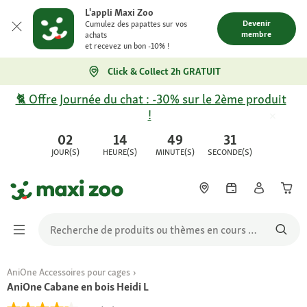
L'appli Maxi Zoo
Devenir
Cumulez des papattes sur vos
membre
achats
et recevez un bon -10% !
Click & Collect 2h GRATUIT
🐈 Offre Journée du chat : -30% sur le 2ème produit
!
02
14
49
31
JOUR(S)
HEURE(S)
MINUTE(S)
SECONDE(S)
AniOne Accessoires pour cages
AniOne Cabane en bois Heidi L