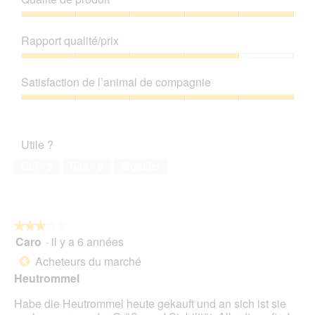
l
e
o
d
Qualité
g
'
de
Rapport qualité/prix
u
u
produit,
e
n
5
Rapport
.
e
sur
qualité/prix,
Satisfaction de l’animal de compagnie
b
5
4
o
sur
Satisfaction
î
5
de
t
l’animal
e
Utile ?
de
d
compagnie,
Oui ·
5
Non ·
0
Signaler
e
5
d
sur
i
5
a
l
★★★★★
★★★★★
o
Caro
·
il y a 6 années
3
g
sur
u
Acheteurs du marché
*
5
e
Heutrommel
étoiles.
.
Habe die Heutrommel heute gekauft und an sich ist sie