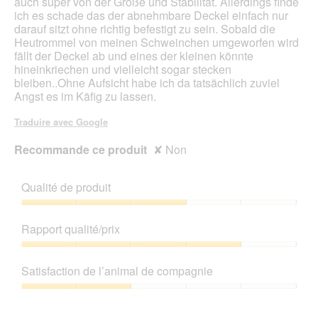
auch super von der Größe und Stabilität. Allerdings finde
ich es schade das der abnehmbare Deckel einfach nur
darauf sitzt ohne richtig befestigt zu sein. Sobald die
Heutrommel von meinen Schweinchen umgeworfen wird
fällt der Deckel ab und eines der kleinen könnte
hineinkriechen und vielleicht sogar stecken
bleiben..Ohne Aufsicht habe ich da tatsächlich zuviel
Angst es im Käfig zu lassen.
Traduire avec Google
Recommande ce produit
✘
Non
Qualité de produit
Qualité
de
Rapport qualité/prix
produit,
3
Rapport
sur
qualité/prix,
Satisfaction de l’animal de compagnie
5
4
sur
Satisfaction
5
de