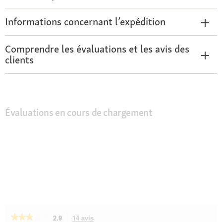
Informations concernant l’expédition
Comprendre les évaluations et les avis des
clients
Évaluations en cours de chargement
★★★★★
★★★★★
2.9
14 avis
Cette