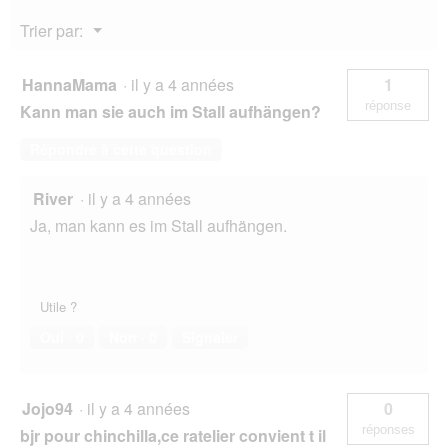
Menu
Trier par:
▼
HannaMama
·
il y a 4 années
1
réponse
Kann man sie auch im Stall aufhängen?
Répondre à cette question
River
·
il y a 4 années
Ja, man kann es im Stall aufhängen.
Utile ?
Oui ·
0
Non ·
0
Signaler
Jojo94
·
il y a 4 années
0
réponses
bjr pour chinchilla,ce ratelier convient t il