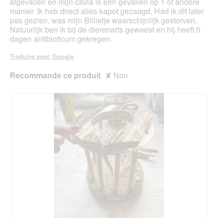
afgevallen en mijn cavia is erin gevallen op 1 of andere
î
o
manier. Ik heb direct alles kapot gezaagd. Had ik dit later
t
u
pas gezien, was mijn Billietje waarschijnlijk gestorven.
e
v
Natuurlijk ben ik bij de dierenarts geweest en hij heeft 5
d
e
dagen antibioticum gekregen.
e
r
d
t
Traduire avec Google
i
u
a
r
Recommande ce produit
✘
Non
l
e
o
d
g
'
u
u
e
n
.
e
b
o
î
t
e
d
e
d
i
a