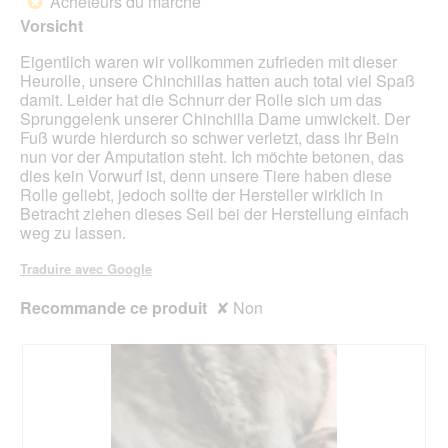
Acheteurs du marché
*
jour
5
le
Vorsicht
étoiles.
cont
ci-
Eigentlich waren wir vollkommen zufrieden mit dieser
des
Heurolle, unsere Chinchillas hatten auch total viel Spaß
damit. Leider hat die Schnurr der Rolle sich um das
Sprunggelenk unserer Chinchilla Dame umwickelt. Der
Fuß wurde hierdurch so schwer verletzt, dass ihr Bein
nun vor der Amputation steht. Ich möchte betonen, das
dies kein Vorwurf ist, denn unsere Tiere haben diese
Rolle geliebt, jedoch sollte der Hersteller wirklich in
Betracht ziehen dieses Seil bei der Herstellung einfach
weg zu lassen.
Traduire avec Google
Recommande ce produit
✘
Non