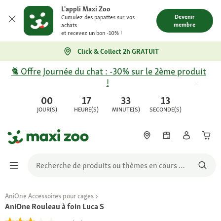
L'appli Maxi Zoo
Devenir
Cumulez des papattes sur vos
membre
achats
et recevez un bon -10% !
Click & Collect 2h GRATUIT
🐈 Offre Journée du chat : -30% sur le 2ème produit
!
00
17
33
13
JOUR(S)
HEURE(S)
MINUTE(S)
SECONDE(S)
AniOne Accessoires pour cages
AniOne Rouleau à foin Luca S