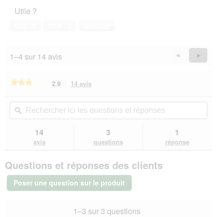
l’animal
Utile ?
de
compagnie,
Oui ·
4
Non ·
3
Signaler
2
sur
5
1–4 sur 14 avis
Précédent
◄
Suiva
►
Reviews
Revie
★★★★★
★★★★★
2.9
14 avis
Cette
action
2.9
sur
vous
Rechercher
Rec
5
redirigera
ici
ϙ
ici
étoiles.
vers
les
les
Lire
les
questions
que
14
3
1
les
avis.
et
et
avis
avis
questions
réponse
sur
réponses
rép
AniOne
Questions et réponses des clients
Rouleau
à
foin
Poser une question sur le produit
Luca
S
1–3 sur 3 questions