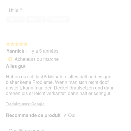
t
t
t
u
l’animal
o
i
e
Utile ?
v
de
3
o
d
e
compagnie,
.
n
Oui ·
0
Non ·
2
Signaler
e
r
1
e
d
t
sur
n
i
u
5
t
a
r
r
l
e
★★★★★
★★★★★
a
o
d
Yannick
·
il y a 5 années
î
5
g
'
n
sur
Acheteurs du marché
u
*
u
e
5
e
Alles gut
n
r
étoiles.
.
e
a
Haben es seit fast 5 Monaten, alles hält und es gab
b
l
bisher keine Probleme. Wenn man sich nicht doof
o
'
anstellt, kann man den Deckel draufsetzen und dann
î
o
drehen bis er leicht verkantet, dann hält er sehr gut.
t
u
e
v
Traduire avec Google
d
e
e
r
Recommande ce produit
✔
Oui
d
t
i
u
a
r
Qualité de produit