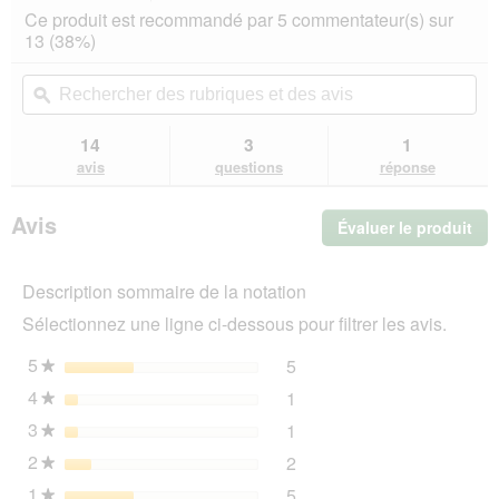
action
2.9
Ce produit est recommandé par 5 commentateur(s) sur
sur
vous
13 (38%)
5
redirigera
étoiles.
vers
Rechercher
Rec
Lire
les
des
ϙ
de
les
avis.
rubriques
rub
avis
sur
et
et
14
3
1
AniOne
des
de
avis
questions
réponse
Rouleau
avis
avi
à
foin
Avis
Évaluer le produit
.
Luca
S
Cet
act
Description sommaire de la notation
ent
l'o
Sélectionnez une ligne ci-dessous pour filtrer les avis.
d'u
boî
5
étoiles
5
5 avis avec 5 étoiles.
Sélectionnez pour filtrer l
★
de
4
étoiles
1
dia
1 avis avec 4 étoiles.
Sélectionnez pour filtrer l
★
3
étoiles
1
1 avis avec 3 étoiles.
Sélectionnez pour filtrer l
★
2
étoiles
2
2 avis avec 2 étoiles.
Sélectionnez pour filtrer l
★
1
étoiles
5
5 avis avec 1 étoile.
Sélectionnez pour filtrer l
★