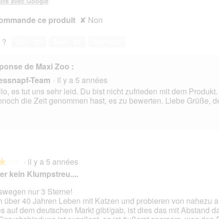
ire avec Google
ommande ce produit
✘
Non
 ?
Oui ·
21
Non ·
25
Signaler
ponse de Maxi Zoo :
essnapf-Team
·
il y a 5 années
lo, es tut uns sehr leid. Du bist nicht zufrieden mit dem Produkt
noch die Zeit genommen hast, es zu bewerten. Liebe Grüße, d
·
il y a 5 années
★★★
★★★
er kein Klumpstreu....
eswegen nur 3 Sterne!
 über 40 Jahren Leben mit Katzen und probieren von nahezu al
s.
es auf dem deutschen Markt gibt/gab, ist dies das mit Abstand d