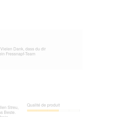
de
compagnie,
2
sur
5
. Vielen Dank, dass du dir
ein Fressnapf-Team
Qualité de produit
len Streu,
as Beste.
Qualité