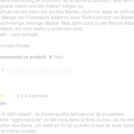
Geruchsbindung ist exzellent, es ist äußerst sparsam, was den 
ptabel macht und die Katzen mögen es.
rdings hat die Streu ein großes Manko, nicht nur, dass es nicht k
 Menge der Flüssigkeit, bildet es eine "Betonschicht" am Bode
 schmierige, klebrige Masse. Was dann auch in der Wanne Abl
erlässt, die nicht mehr zu entfernen sind.
de... sehr schade!
ire avec Google
ommande ce produit
✘
Non
 ?
Oui ·
5
Non ·
3
Signaler
·
il y a 4 années
★★★
★★★
gée
 le côté négatif : Je trouve qu'elle fait pas mal de poussiere.
artie "agglomérante" se fait mais dans le fond du bac. Je me ret
s.
érer des blocs ; j'ai testé en fin de journée et tout de suite après
t le même constat.