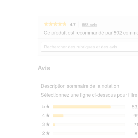
★★★★★
★★★★★
4.7
668 avis
Cette
action
4.7
Ce produit est recommandé par 592 commen
sur
vous
5
redirigera
Rechercher
étoiles.
vers
des
Lire
les
rubriques
les
avis.
et
avis
sur
des
Avis
CATSAN
avis
Natural
Litière
Description sommaire de la notation
agglomérante
8
Sélectionnez une ligne ci-dessous pour filtrer
l
5
étoiles
53
★
4
étoiles
9
★
3
étoiles
2
★
2
étoiles
8
★