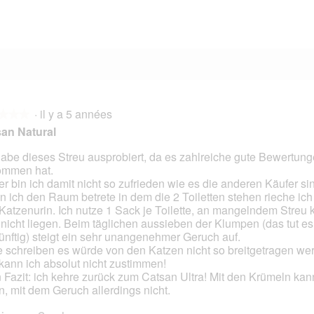
8 avis avec 1 étoile.
Sélectionnez pour filtrer les avis avec 1 étoile.
·
il y a 5 années
★★★
★★★
an Natural
habe dieses Streu ausprobiert, da es zahlreiche gute Bewertun
ommen hat.
s.
er bin ich damit nicht so zufrieden wie es die anderen Käufer si
 ich den Raum betrete in dem die 2 Toiletten stehen rieche ich
Katzenurin. Ich nutze 1 Sack je Toilette, an mangelndem Streu 
 nicht liegen. Beim täglichen aussieben der Klumpen (das tut es
ünftig) steigt ein sehr unangenehmer Geruch auf.
e schreiben es würde von den Katzen nicht so breitgetragen we
 kann ich absolut nicht zustimmen!
 Fazit: ich kehre zurück zum Catsan Ultra! Mit den Krümeln kan
n, mit dem Geruch allerdings nicht.