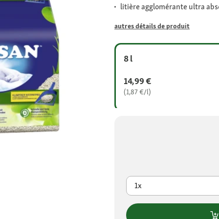
litière agglomérante ultra ab
autres détails de produit
8 l
14,99 €
(1,87 €/l)
1x