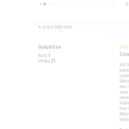
1
étoiles
8
★
1–4 sur 668 avis
Sally&Kira
★★
★★
2
Cats
Avis
1
sur
Votes
21
Ich 
5
bek
étoile
Leid
Wenn
den 
also
vern
Viel
hier
Mein
lebe