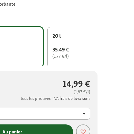
sorbante
20 l
35,49 €
(1,77 €/l)
14,99 €
(1,87 €/l)
tous les prix avec TVA
frais de livraisons
Au panier