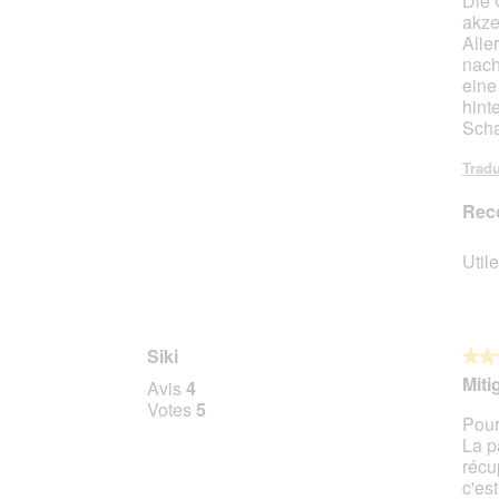
Die 
akze
Alle
nach
eine
hint
Scha
Tradu
Rec
Utile
Siki
★★
★★
3
Miti
Avis
4
sur
Votes
5
Pour
5
La p
étoile
récup
c'es