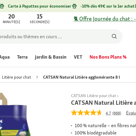
Carte à Papattes pour économiser
-10% dès 49€ sur le 1er achat
20
15
🐈 Offre Journée du chat : 
MINUTE(S)
SECONDE(S)
Aqua
Terra
Jardin & Bassin
VET
Nos Bons Plans %
Litière pour chat
CATSAN Natural Litière agglomérante 8 l
CATSAN Litière pour chat
CATSAN Natural Litière 
4.7
(668)
Évalu
100 % naturelle – en fibres na
100% biodégradable