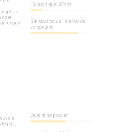
Preis
de
Rapport qualité/prix
produit,
lumpt. Je
3
Rapport
n oder
sur
qualité/prix,
Satisfaction de l’animal de
agerungen
5
1
compagnie
sur
5
Satisfaction
de
l’animal
de
compagnie,
4
sur
5
Qualité de produit
rouve à
 le pipi,
Qualité
de