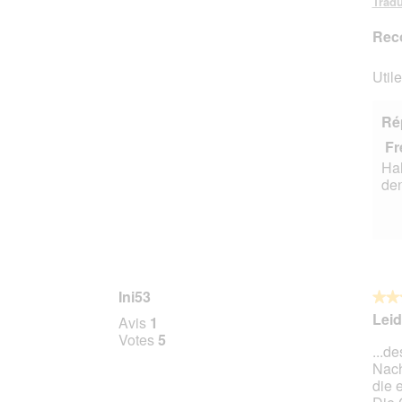
Tradu
Rec
Utile
Ré
Fr
Hal
den
Ini53
★★
★★
3
Leid
Avis
1
sur
Votes
5
...d
5
Nach
étoile
die 