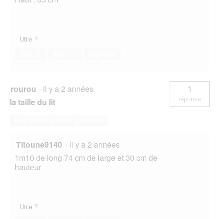
Utile ?
Oui ·
2
Non ·
1
Signaler
rourou
·
il y a 2 années
1
réponse
la taille du lit
Répondre à cette question
Titoune9140
·
il y a 2 années
1m10 de long 74 cm de large et 30 cm de
hauteur
Utile ?