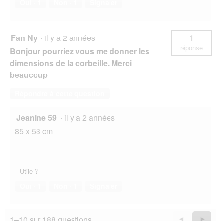
Oui ·
1
Non ·
1
Signaler
Fan Ny
·
il y a 2 années
1
réponse
Bonjour pourriez vous me donner les
dimensions de la corbeille. Merci
beaucoup
Répondre à cette question
Jeanine 59
·
il y a 2 années
85 x 53 cm
Utile ?
Oui ·
1
Non ·
1
Signaler
1–10 sur 188 questions
Précédent
◄
Suiva
►