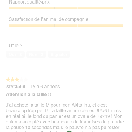
de
Rapport qualité/prix
d
produit,
e
5
Rapport
d
sur
qualité/prix,
Satisfaction de l’animal de compagnie
i
5
5
a
sur
Satisfaction
l
5
de
o
l’animal
g
Utile ?
de
u
compagnie,
Oui ·
8
Non ·
2
Signaler
e
5
.
sur
5
★★★★★
★★★★★
stef3569
·
il y a 6 années
3
sur
Attention à la taille !!
5
étoiles.
J'ai acheté la taille M pour mon Akita Inu, et c'est
beaucoup trop petit ! La taille annoncée est 92x61 mais
en réalité, le fond du panier est un ovale de 79x49 ! Mon
chien a accepté avec beaucoup de friandises de prendre
la pause 10 secondes mais le pauvre n'a pas pu rester