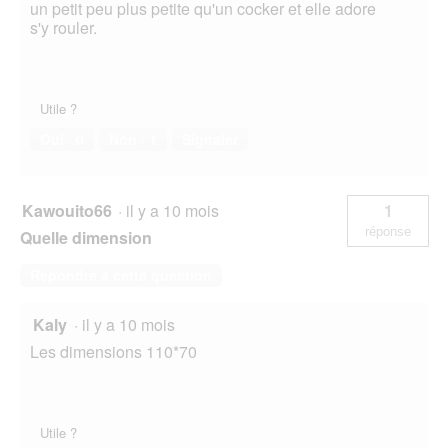
un petit peu plus petite qu'un cocker et elle adore
s'y rouler.
Utile ?
Oui ·
0
Non ·
1
Signaler
Kawouito66
·
il y a 10 mois
1
réponse
Quelle dimension
Répondre à cette question
Kaly
·
il y a 10 mois
Les dimensions 110*70
Utile ?