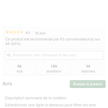
★★★★★
★★★★★
4.7
96 avis
Cette
action
4.7
Ce produit est recommandé par 63 commentateur(s) sur
sur
vous
68 (93%)
5
redirigera
étoiles.
vers
Rechercher
Rec
Lire
les
des
ϙ
de
les
avis.
rubriques
rub
avis
sur
et
et
96
188
38
FIT+FUN
des
de
avis
questions
réponses
Couchette
avis
avi
Domus
anthracite
Avis
Évaluer le produit
.
M
Cet
act
Description sommaire de la notation
ent
l'o
Sélectionnez une ligne ci-dessous pour filtrer les avis.
d'u