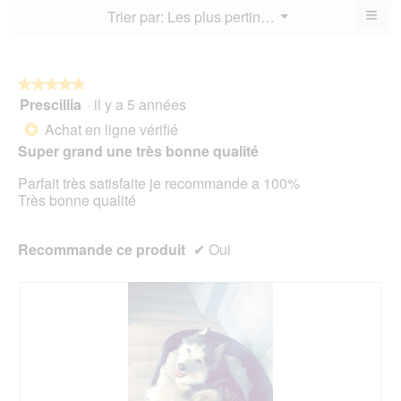
4.7
de
≡
Menu
Trier par:
Les plus pertinents
?
4.6
▼
sur
la
Cliq
sur
5.
not
sur
5.
le
mo
bou
est
suiv
★★★★★
★★★★★
4.8
pour
Prescillia
·
il y a 5 années
5
mett
sur
sur
à
Achat en ligne vérifié
5.
*
jour
5
le
Super grand une très bonne qualité
étoiles.
cont
ci-
Parfait très satisfaite je recommande a 100%
des
Très bonne qualité
Recommande ce produit
✔
Oui