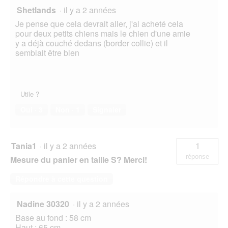
Shetlands
·
il y a 2 années
Je pense que cela devrait aller, j'ai acheté cela
pour deux petits chiens mais le chien d'une amie
y a déjà couché dedans (border collie) et il
semblait être bien
Utile ?
Oui ·
3
Non ·
1
Signaler
Tania1
·
il y a 2 années
1
réponse
Mesure du panier en taille S? Merci!
Répondre à cette question
Nadine 30320
·
il y a 2 années
Base au fond : 58 cm
Haut : 65 cm