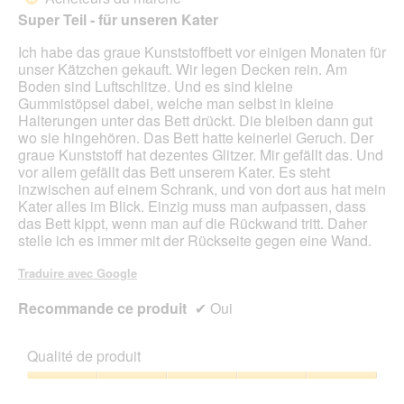
u
e
5
Super Teil - für unseren Kater
n
r
étoiles.
e
a
Ich habe das graue Kunststoffbett vor einigen Monaten für
b
l
unser Kätzchen gekauft. Wir legen Decken rein. Am
o
'
Boden sind Luftschlitze. Und es sind kleine
î
o
Gummistöpsel dabei, welche man selbst in kleine
t
u
Halterungen unter das Bett drückt. Die bleiben dann gut
e
v
wo sie hingehören. Das Bett hatte keinerlei Geruch. Der
d
e
graue Kunststoff hat dezentes Glitzer. Mir gefällt das. Und
e
r
vor allem gefällt das Bett unserem Kater. Es steht
d
t
inzwischen auf einem Schrank, und von dort aus hat mein
i
u
Kater alles im Blick. Einzig muss man aufpassen, dass
a
r
das Bett kippt, wenn man auf die Rückwand tritt. Daher
l
e
stelle ich es immer mit der Rückseite gegen eine Wand.
o
d
g
'
Traduire avec Google
u
u
e
n
Recommande ce produit
✔
Oui
.
e
b
o
Qualité de produit
î
t
Qualité
e