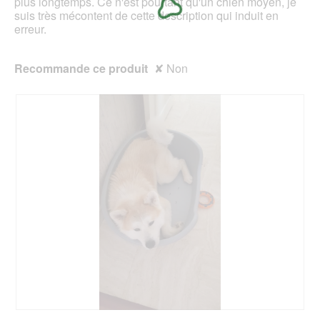
plus longtemps. Ce n'est pourtant qu'un chien moyen, je
suis très mécontent de cette description qui induit en
erreur.
Recommande ce produit
✘
Non
A
P