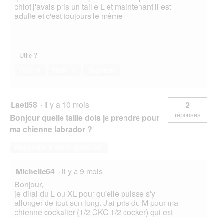
e
chiot j'avais pris un taille L et maintenant il est
d
adulte et c'est toujours le même
i
a
l
o
Utile ?
g
u
Oui ·
0
Non ·
0
Signaler
e
.
Laeti58
·
il y a 10 mois
2
réponses
Bonjour quelle taille dois je prendre pour
ma chienne labrador ?
Répondre à cette question
Michelle64
·
il y a 9 mois
Bonjour,
je dirai du L ou XL pour qu'elle puisse s'y
allonger de tout son long. J'ai pris du M pour ma
chienne cockalier (1/2 CKC 1/2 cocker) qui est