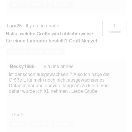
Oui ·
0
Non ·
0
Signaler
Lara25
·
il y a une année
1
réponse
Hallo, welche Größe wird üblicherweise
für einen Labrador bestellt? Gruß Menzel
Répondre à cette question
Becky1986-
·
il y a une année
Ist der schon ausgewachsen ? Also ich habe die
Größe L für mein noch nicht ausgewachsenes
Dalamatiner und der wird langsam zu klein. Von
daher würde ich XL nehmen . Liebe Grüße
Utile ?
Oui ·
1
Non ·
0
Signaler