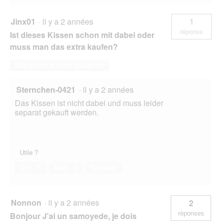
Jinx01
·
il y a 2 années
1
réponse
Ist dieses Kissen schon mit dabei oder
muss man das extra kaufen?
Répondre à cette question
Sternchen-0421
·
il y a 2 années
Das Kissen ist nicht dabei und muss leider
separat gekauft werden.
Utile ?
Oui ·
1
Non ·
0
Signaler
Nonnon
·
il y a 2 années
2
réponses
Bonjour J'ai un samoyede, je dois