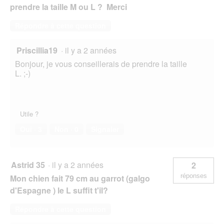
prendre la taille M ou L ? Merci
Répondre à cette question
Priscillia19
·
il y a 2 années
Bonjour, je vous conseillerais de prendre la taille
L. ;-)
Utile ?
Oui ·
3
Non ·
0
Signaler
Astrid 35
·
il y a 2 années
2
réponses
Mon chien fait 79 cm au garrot (galgo
d'Espagne ) le L suffit t'il?
Répondre à cette question