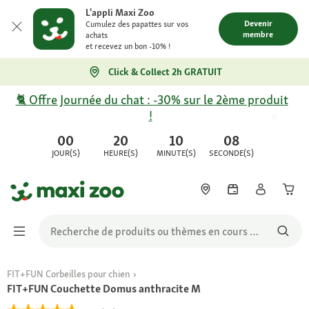
L'appli Maxi Zoo
Devenir
Cumulez des papattes sur vos
membre
achats
et recevez un bon -10% !
Click & Collect 2h GRATUIT
🐈 Offre Journée du chat : -30% sur le 2ème produit
!
00
20
10
08
JOUR(S)
HEURE(S)
MINUTE(S)
SECONDE(S)
FIT+FUN Corbeilles pour chien
FIT+FUN Couchette Domus anthracite M