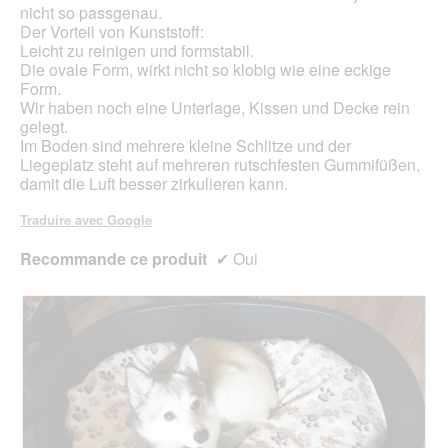
t
u
nicht so passgenau.
e
a
v
Der Vorteil von Kunststoff:
d
b
e
Leicht zu reinigen und formstabil.
e
l
r
Die ovale Form, wirkt nicht so klobig wie eine eckige
d
e
t
Form.
i
v
u
Wir haben noch eine Unterlage, Kissen und Decke rein
a
u
r
gelegt.
l
c
e
Im Boden sind mehrere kleine Schlitze und der
o
o
d
Liegeplatz steht auf mehreren rutschfesten Gummifüßen,
g
m
'
damit die Luft besser zirkulieren kann.
u
m
u
e
e
n
Traduire avec Google
.
n
e
t
b
Recommande ce produit
✔
Oui
i
o
l
î
d
t
o
e
r
d
t
e
d
i
a
l