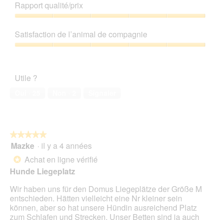
'
de
n
Rapport qualité/prix
z
e
u
produit,
e
1
t
n
5
Rapport
r
p
t
e
sur
qualité/prix,
a
o
e
Satisfaction de l’animal de compagnie
b
5
5
l
u
a
o
sur
'
Satisfaction
r
c
î
5
o
de
c
t
t
u
l’animal
h
i
e
Utile ?
v
de
a
o
d
e
compagnie,
c
n
Oui ·
25
Non ·
2
Signaler
e
r
5
u
e
d
t
sur
n
n
i
u
5
,
t
a
r
t
r
l
e
★★★★★
★★★★★
r
a
o
d
Mazke
·
il y a 4 années
è
î
5
g
'
s
n
sur
Achat en ligne vérifié
u
*
u
c
e
5
e
Hunde Liegeplatz
n
o
r
étoiles.
.
e
n
a
Wir haben uns für den Domus Liegeplätze der Größe M
b
f
l
entschieden. Hätten vielleicht eine Nr kleiner sein
o
o
'
können, aber so hat unsere Hündin ausreichend Platz
î
r
o
zum Schlafen und Strecken. Unser Betten sind ja auch
t