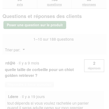
r
avis.
et
et
avis
avis
questions
réponses
a
sur
réponses
rép
l
FIT+FUN
'
Questions et réponses des clients
Couchette
o
Domus
anthracite
u
Poser une question sur le produit
M
v
e
r
1–10 sur 188 questions
t
u
Menu
Trier par:
▼
r
e
d
rd@è
·
il y a 9 mois
2
'
réponses
quelle taille de corbeille pour un chiot
u
n
golden retriever ?
e
b
Répondre à cette question
o
î
l.dere
·
il y a 19 jours
t
e
tout dépends si vous voulez rachetée un panier
d
quand il seras adulte perso sur mon premier